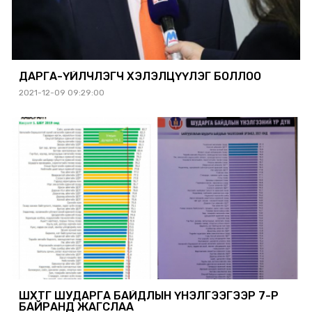
ДАРГА-ҮЙЛЧЛЭГЧ ХЭЛЭЛЦҮҮЛЭГ БОЛЛОО
2021-12-09 09:29:00
ШӨХТГ ШУДАРГА БАЙДЛЫН ҮНЭЛГЭЭГЭЭР 7-Р
БАЙРАНД ЖАГСЛАА