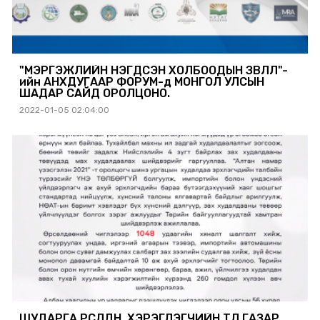
"МЭРГЭЖЛИЙН НЭГДСЭН ХОЛБООДЫН ЗӨВЛӨЛ"-
ийн АНХДУГААР ФОРУМ-д МОНГОЛ УЛСЫН
ШАДАР САЙД ОРОЛЦОНО.
2022-01-05 02:04:00
ШУДАРГА ӨРСӨЛДӨӨН, ХЭРЭГЛЭГЧИЙН ТӨЛӨӨ ГАЗАР