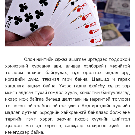
Олон нийтийн сүлжээ ашиглан иргэдээс тодорхой
хэмжээний хураамж авч, аливаа хэлбэрийн мөрийтэй
тоглоом зохион байгуулах, түүнд оролцох явдал ард
иргэдийн дунд түгээмэл гарч байна. Цаашид ч гарах
хандлага өндөр байна. Үүнээс гадна фэйсбүүк сүлжээгээр
мөнгө алдсан тухай гомдол хууль, хяналтын байгууллагад
ихээр ирж байгаа бөгөөд шалтгаан нь мөрийтэй тоглоом
тоглосонтой холбоотой гэж үзжээ. Ард иргэдийн хуулийн
мэдлэг дутмаг, өөрсдийн хайхрамжгүй байдлаас болж энэ
төрлийн гэмт хэрэг, зөрчил ихсэж хуулийн шийтгэл
хүлээсэн, мөн эд хөрөнгө, санхүүгээр хохирсон хүний тоо
нэмэгдсээр байна.