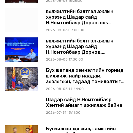
2026-08-06 16:26:00
танилцуулж, шийдвэрлүүлнэ
Өвөлжилтийн бэлтгэл ажлын
хүрээнд Шадар сайд
Н.Номтойбаяр Дорноговь
аймагт ажиллав
2026-08-06 09:08:00
Өвөлжилтийн бэлтгэл ажлын
хүрээнд Шадар сайд
Н.Номтойбаяр Дорнод,
Сүхбаатар аймагт ажиллав
2026-08-05 17:30:00
Бүх шатанд хэмнэлтийн горимд
шилжиж, найр наадам,
зөвлөгөөн, гадаад томилолтыг
хориглолоо
2026-08-05 14:44:00
Шадар сайд Н.Номтойбаяр
Хэнтий аймагт ажиллаж байна
2026-07-31 13:11:00
Бүсчилсэн хөгжил, гамшгийн