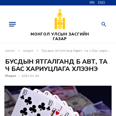
MN
ENG
МОНГОЛ УЛСЫН ЗАСГИЙН
ГАЗАР
»
»
эхлэл
мэдээ
бусдын ятгалганд бүү авт, та ч бас хариуцлага хүлээнэ
БУСДЫН ЯТГАЛГАНД БҮҮ АВТ, ТА
Ч БАС ХАРИУЦЛАГА ХҮЛЭЭНЭ
Мэдээ
2021-01-25