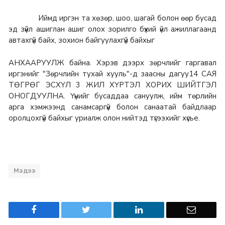
Иймд иргэн та хөзөр, шоо, шагай болон өөр бусад
эд зүйл ашиглан ашиг олох зорилго бүхий үйл ажиллагаанд
автахгүй байх, зохион байгуулахгүй байхыг
АНХААРУУЛЖ байна. Хэрэв дээрх зөрчлийг гаргавал
иргэнийг "Зөрчлийн тухай хууль"-д заасны дагуу14 САЯ
ТӨГРӨГ ЭСХҮЛ 3 ЖИЛ ХҮРТЭЛ ХОРИХ ШИЙТГЭЛ
ОНОГДУУЛНА. Үүнийг бусаддаа сануулж, ийм төрлийн
арга хэмжээнд санамсаргүй болон санаатай байдлаар
оролцохгүй байхыг уриалж олон нийтэд түгээхийг хүсье.
Мэдээ