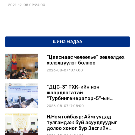
2021-12-08 09:24:00
ШИНЭ МЭДЭЭ
“Цааснаас чөлөөлье” зөвлөлдөх
хэлэлцүүлэг боллоо
2026-08-07 18:17:00
"ДЦС-3” ТӨХК-ийн нэн
шаардлагатай
“Турбингенератор-5”-ын
шинэчлэлийн төсвийг
2026-08-07 17:08:00
шийдвэрлэхээр болов
Н.Номтойбаяр: Аймгуудад
тулгамдаж буй асуудлуудыг
долоо хоног бүр Засгийн
газрын хуралдаанд