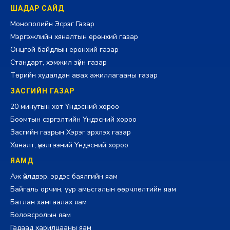
ШАДАР САЙД
Монополийн Эсрэг Газар
Мэргэжлийн хяналтын ерөнхий газар
Онцгой байдлын ерөнхий газар
Стандарт, хэмжил зүйн газар
Төрийн худалдан авах ажиллагааны газар
ЗАСГИЙН ГАЗАР
20 минутын хот Үндэсний хороо
Боомтын сэргэлтийн Үндэсний хороо
Засгийн газрын Хэрэг эрхлэх газар
Хяналт, үнэлгээний Үндэсний хороо
ЯАМД
Аж үйлдвэр, эрдэс баялгийн яам
Байгаль орчин, уур амьсгалын өөрчлөлтийн яам
Батлан хамгаалах яам
Боловсролын яам
Гадаад харилцааны яам