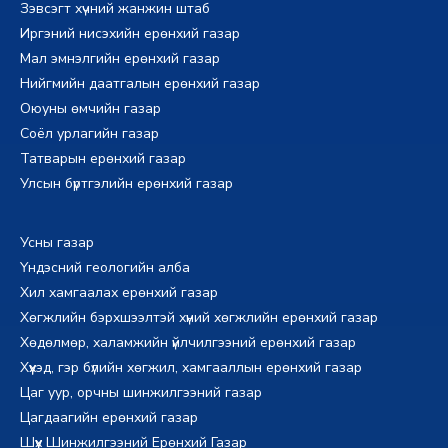
Зэвсэгт хүчний жанжин штаб
Иргэний нисэхийн ерөнхий газар
Мал эмнэлгийн ерөнхий газар
Нийгмийн даатгалын ерөнхий газар
Оюуны өмчийн газар
Соёл урлагийн газар
Татварын ерөнхий газар
Улсын бүртгэлийн ерөнхий газар
Усны газар
Үндэсний геологийн алба
Хил хамгаалах ерөнхий газар
Хөгжлийн бэрхшээлтэй хүний хөгжлийн ерөнхий газар
Хөдөлмөр, халамжийн үйлчилгээний ерөнхий газар
Хүүхэд, гэр бүлийн хөгжил, хамгааллын ерөнхий газар
Цаг уур, орчны шинжилгээний газар
Цагдаагийн ерөнхий газар
Шүүх Шинжилгээний Ерөнхий Газар