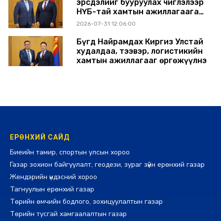
эрсдэлийг бууруулах чиглэлээр
НҮБ-тай хамтын ажиллагаагаа
өргөжүүлэхээр санал солилцлоо
2026-07-31 12:06:00
Бүгд Найрамдах Киргиз Улстай
худалдаа, тээвэр, логистикийн
хамтын ажиллагааг өргөжүүлнэ
2026-07-30 14:17:00
ЕРӨНХИЙ САЙД
Биеийн тамир, спортын улсын хороо
Газар зохион байгуулалт, геодези, зураг зүйн ерөнхий газар
Жендэрийн үндэсний хороо
Тагнуулын ерөнхий газар
Төрийн өмчийн бодлого, зохицуулалтын газар
Төрийн тусгай хамгаалалтын газар