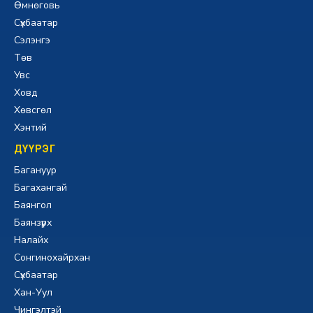
Өмнөговь
Сүхбаатар
Сэлэнгэ
Төв
Увс
Ховд
Хөвсгөл
Хэнтий
ДҮҮРЭГ
Багануур
Багахангай
Баянгол
Баянзүрх
Налайх
Сонгинохайрхан
Сүхбаатар
Хан-Уул
Чингэлтэй