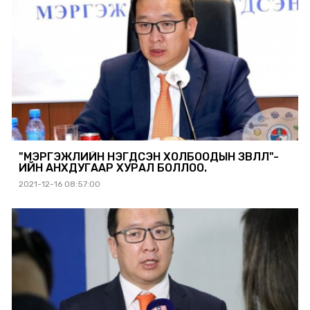
"МЭРГЭЖЛИЙН НЭГДСЭН ХОЛБООДЫН ЗӨВЛӨЛ"-
ИЙН АНХДУГААР ХУРАЛ БОЛЛОО.
2021-12-16 08:57:00