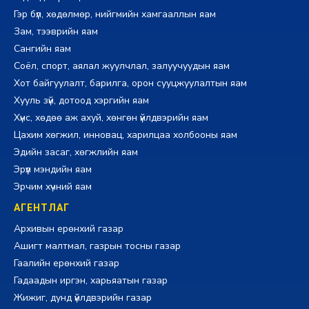
Гэр бүл, хөдөлмөр, нийгмийн хамгааллын яам
Зам, тээврийн яам
Сангийн яам
Соёл, спорт, аялал жуулчлал, залуучуудын яам
Хот байгуулалт, барилга, орон сууцжуулалтын яам
Хууль зүй, дотоод хэргийн яам
Хүнс, хөдөө аж ахуй, хөнгөн үйлдвэрийн яам
Цахим хөгжил, инновац, харилцаа холбооны яам
Эдийн засаг, хөгжлийн яам
Эрүүл мэндийн яам
Эрчим хүчний яам
АГЕНТЛАГ
Архивын ерөнхий газар
Ашигт малтмал, газрын тосны газар
Гаалийн ерөнхий газар
Гадаадын иргэн, харьяатын газар
Жижиг, дунд үйлдвэрийн газар