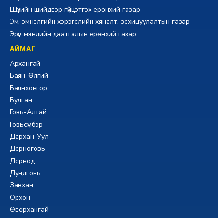
Шүүхийн шийдвэр гүйцэтгэх ерөнхий газар
Эм, эмнэлгийн хэрэгслийн хяналт, зохицуулалтын газар
Эрүүл мэндийн даатгалын ерөнхий газар
АЙМАГ
Архангай
Баян-Өлгий
Баянхонгор
Булган
Говь-Алтай
Говьсүмбэр
Дархан-Уул
Дорноговь
Дорнод
Дундговь
Завхан
Орхон
Өвөрхангай