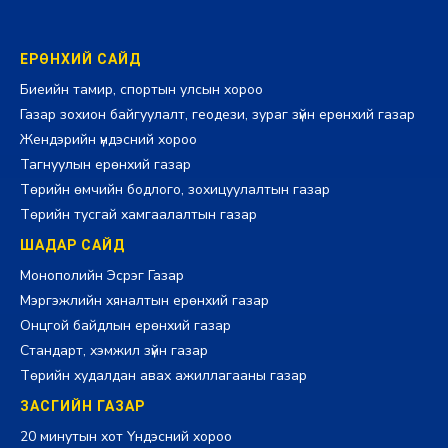
ЕРӨНХИЙ САЙД
Биеийн тамир, спортын улсын хороо
Газар зохион байгуулалт, геодези, зураг зүйн ерөнхий газар
Жендэрийн үндэсний хороо
Тагнуулын ерөнхий газар
Төрийн өмчийн бодлого, зохицуулалтын газар
Төрийн тусгай хамгаалалтын газар
ШАДАР САЙД
Монополийн Эсрэг Газар
Мэргэжлийн хяналтын ерөнхий газар
Онцгой байдлын ерөнхий газар
Стандарт, хэмжил зүйн газар
Төрийн худалдан авах ажиллагааны газар
ЗАСГИЙН ГАЗАР
20 минутын хот Үндэсний хороо