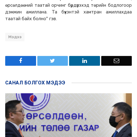
өрсөлдөөний таатай орчинг бүрдүүлэхэд төрийн бодлогоор
дэмжин ажиллана. Та бүхэнтэй хамтран ажиллахдаа
таатай байх болно" гэв.
Мэдээ
САНАЛ БОЛГОХ
МЭДЭЭ