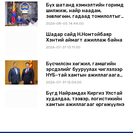
Бүх шатанд хэмнэлтийн горимд
шилжиж, найр наадам,
зөвлөгөөн, гадаад томилолтыг
хориглолоо
2026-08-05 14:44:00
Шадар сайд Н.Номтойбаяр
Хэнтий аймагт ажиллаж байна
2026-07-31 13:11:00
Бүсчилсэн хөгжил, гамшгийн
эрсдэлийг бууруулах чиглэлээр
НҮБ-тай хамтын ажиллагаагаа
өргөжүүлэхээр санал солилцлоо
2026-07-31 12:06:00
Бүгд Найрамдах Киргиз Улстай
худалдаа, тээвэр, логистикийн
хамтын ажиллагааг өргөжүүлнэ
2026-07-30 14:17:00