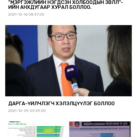
"МЭРГЭЖЛИЙН НЭГДСЭН ХОЛБООДЫН ЗӨВЛӨЛ"-
ИЙН АНХДУГААР ХУРАЛ БОЛЛОО.
2021-12-16 08:57:00
ДАРГА-ҮЙЛЧЛЭГЧ ХЭЛЭЛЦҮҮЛЭГ БОЛЛОО
2021-12-09 09:29:00