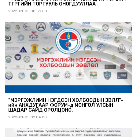
ТӨГРӨГИЙН ТОРГУУЛЬ ОНОГДУУЛЛАА
2022-01-05 08:59:00
"МЭРГЭЖЛИЙН НЭГДСЭН ХОЛБООДЫН ЗӨВЛӨЛ"-
ийн АНХДУГААР ФОРУМ-д МОНГОЛ УЛСЫН
ШАДАР САЙД ОРОЛЦОНО.
2022-01-05 02:04:00