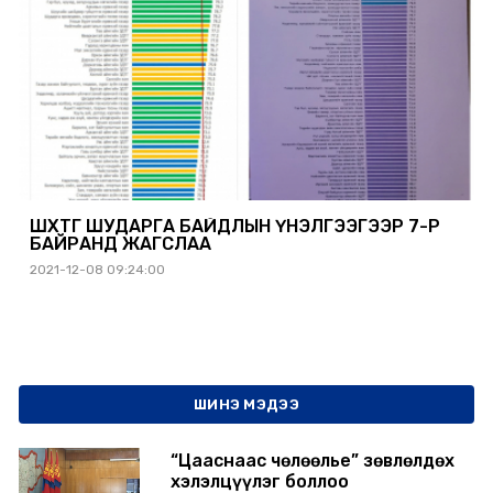
ШӨХТГ ШУДАРГА БАЙДЛЫН ҮНЭЛГЭЭГЭЭР 7-Р
БАЙРАНД ЖАГСЛАА
2021-12-08 09:24:00
ШИНЭ МЭДЭЭ
“Цааснаас чөлөөлье” зөвлөлдөх
хэлэлцүүлэг боллоо