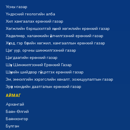
Усны газар
Үндэсний геологийн алба
Хил хамгаалах ерөнхий газар
Хөгжлийн бэрхшээлтэй хүний хөгжлийн ерөнхий газар
Хөдөлмөр, халамжийн үйлчилгээний ерөнхий газар
Хүүхэд, гэр бүлийн хөгжил, хамгааллын ерөнхий газар
Цаг уур, орчны шинжилгээний газар
Цагдаагийн ерөнхий газар
Шүүх Шинжилгээний Ерөнхий Газар
Шүүхийн шийдвэр гүйцэтгэх ерөнхий газар
Эм, эмнэлгийн хэрэгслийн хяналт, зохицуулалтын газар
Эрүүл мэндийн даатгалын ерөнхий газар
АЙМАГ
Архангай
Баян-Өлгий
Баянхонгор
Булган