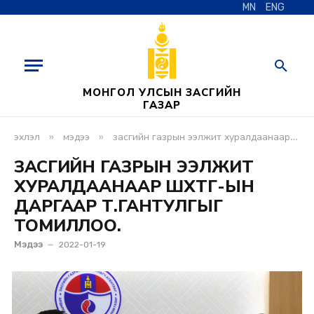
MN
ENG
МОНГОЛ УЛСЫН ЗАСГИЙН
ГАЗАР
»
»
эхлэл
мэдээ
засгийн газрын ээлжит хуралдаанаар шөхтг-ын даргаар т.гантулгыг томиллоо.
ЗАСГИЙН ГАЗРЫН ЭЭЛЖИТ
ХУРАЛДААНААР ШӨХТГ-ЫН
ДАРГААР Т.ГАНТУЛГЫГ
ТОМИЛЛОО.
Мэдээ
2022-01-19