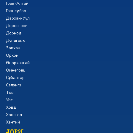
Говь-Алтай
Говьсүмбэр
Дархан-Уул
Дорноговь
Дорнод
Дундговь
Завхан
Орхон
Өвөрхангай
Өмнөговь
Сүхбаатар
Сэлэнгэ
Төв
Увс
Ховд
Хөвсгөл
Хэнтий
ДҮҮРЭГ