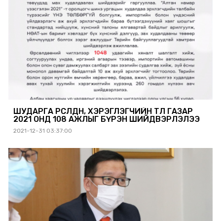
ШУДАРГА ӨРСӨЛДӨӨН, ХЭРЭГЛЭГЧИЙН ТӨЛӨӨ ГАЗАР
2021 ОНД 108 АЖЛЫГ БҮРЭН ШИЙДВЭРЛЭЛЭЭ
2021-12-31 03:37:00