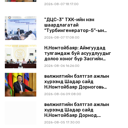
2026-08-07 18:17:00
"ДЦС-3” ТӨХК-ийн нэн
шаардлагатай
“Турбингенератор-5”-ын
шинэчлэлийн төсвийг
2026-08-07 17:08:00
шийдвэрлэхээр болов
Н.Номтойбаяр: Аймгуудад
тулгамдаж буй асуудлуудыг
долоо хоног бүр Засгийн
газрын хуралдаанд
2026-08-06 16:26:00
танилцуулж, шийдвэрлүүлнэ
Өвөлжилтийн бэлтгэл ажлын
хүрээнд Шадар сайд
Н.Номтойбаяр Дорноговь
аймагт ажиллав
2026-08-06 09:08:00
Өвөлжилтийн бэлтгэл ажлын
хүрээнд Шадар сайд
Н.Номтойбаяр Дорнод,
Сүхбаатар аймагт ажиллав
2026-08-05 17:30:00