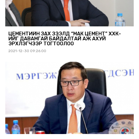
ЦЕМЕНТИЙН ЗАХ ЗЭЭЛД “МАК ЦЕМЕНТ” ХХК-
ИЙГ ДАВАМГАЙ БАЙДАЛТАЙ АЖ АХУЙ
ЭРХЛЭГЧЭЭР ТОГТООЛОО
2021-12-30 09:26:00