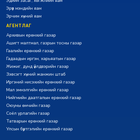
Эдийн засаг, хөгжлийн яам
Эрүүл мэндийн яам
Эрчим хүчний яам
АГЕНТЛАГ
Архивын ерөнхий газар
Ашигт малтмал, газрын тосны газар
Гаалийн ерөнхий газар
Гадаадын иргэн, харьяатын газар
Жижиг, дунд үйлдвэрийн газар
Зэвсэгт хүчний жанжин штаб
Иргэний нисэхийн ерөнхий газар
Мал эмнэлгийн ерөнхий газар
Нийгмийн даатгалын ерөнхий газар
Оюуны өмчийн газар
Соёл урлагийн газар
Татварын ерөнхий газар
Улсын бүртгэлийн ерөнхий газар