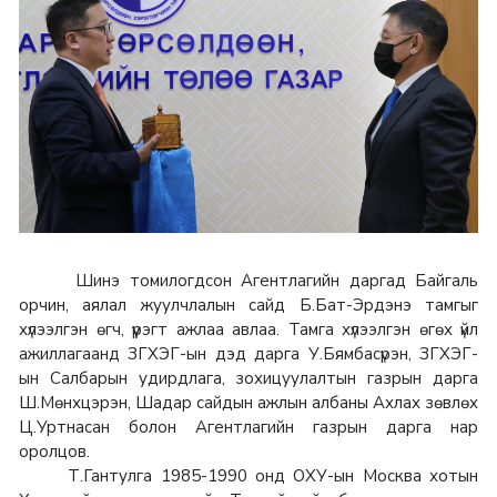
Шинэ томилогдсон Агентлагийн даргад Байгаль
орчин, аялал жуулчлалын сайд Б.Бат-Эрдэнэ тамгыг
хүлээлгэн өгч, үүрэгт ажлаа авлаа. Тамга хүлээлгэн өгөх үйл
ажиллагаанд ЗГХЭГ-ын дэд дарга У.Бямбасүрэн, ЗГХЭГ-
ын Салбарын удирдлага, зохицуулалтын газрын дарга
Ш.Мөнхцэрэн, Шадар сайдын ажлын албаны Ахлах зөвлөх
Ц.Уртнасан болон Агентлагийн газрын дарга нар
оролцов.
Т.Гантулга 1985-1990 онд ОХУ-ын Москва хотын