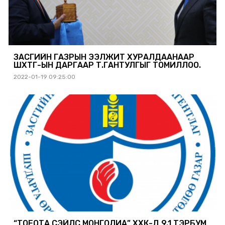
ЗАСГИЙН ГАЗРЫН ЭЭЛЖИТ ХУРАЛДААНААР
ШӨХТГ-ЫН ДАРГААР Т.ГАНТУЛГЫГ ТОМИЛЛОО.
2022-01-19 09:25:00
“ТОЁОТА СЭЙЛС МОНГОЛИА” ХХК-Д 9.1 ТЭРБУМ