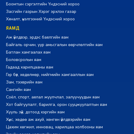
Боомтын сэргэлтийн Үндэсний хороо
Засгийн газрын Хэрэг эрхлэх газар
Хяналт, үнэлгээний Үндэсний хороо
ЯАМД
Аж үйлдвэр, эрдэс баялгийн яам
Байгаль орчин, уур амьсгалын өөрчлөлтийн яам
Батлан хамгаалах яам
Боловсролын яам
Гадаад харилцааны яам
Гэр бүл, хөдөлмөр, нийгмийн хамгааллын яам
Зам, тээврийн яам
Сангийн яам
Соёл, спорт, аялал жуулчлал, залуучуудын яам
Хот байгуулалт, барилга, орон сууцжуулалтын яам
Хууль зүй, дотоод хэргийн яам
Хүнс, хөдөө аж ахуй, хөнгөн үйлдвэрийн яам
Цахим хөгжил, инновац, харилцаа холбооны яам