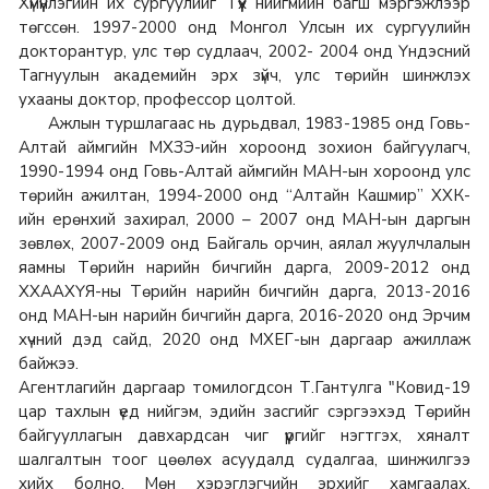
Хүмүүнлэгийн их сургуулийг Түүх нийгмийн багш мэргэжлээр
төгссөн. 1997-2000 онд Монгол Улсын их сургуулийн
докторантур, улс төр судлаач, 2002- 2004 онд Үндэсний
Тагнуулын академийн эрх зүйч, улс төрийн шинжлэх
ухааны доктор, профессор цолтой.
Ажлын туршлагаас нь дурьдвал, 1983-1985 онд Говь-
Алтай аймгийн МХЗЭ-ийн хороонд зохион байгуулагч,
1990-1994 онд Говь-Алтай аймгийн МАН-ын хороонд улс
төрийн ажилтан, 1994-2000 онд “Алтайн Кашмир” ХХК-
ийн ерөнхий захирал, 2000 – 2007 онд МАН-ын даргын
зөвлөх, 2007-2009 онд Байгаль орчин, аялал жуулчлалын
яамны Төрийн нарийн бичгийн дарга, 2009-2012 онд
ХХААХҮЯ-ны Төрийн нарийн бичгийн дарга, 2013-2016
онд МАН-ын нарийн бичгийн дарга, 2016-2020 онд Эрчим
хүчний дэд сайд, 2020 онд МХЕГ-ын даргаар ажиллаж
байжээ.
Агентлагийн даргаар томилогдсон Т.Гантулга "Ковид-19
цар тахлын үед нийгэм, эдийн засгийг сэргээхэд Төрийн
байгууллагын давхардсан чиг үүргийг нэгтгэх, хяналт
шалгалтын тоог цөөлөх асуудалд судалгаа, шинжилгээ
хийх болно. Мөн хэрэглэгчийн эрхийг хамгаалах,