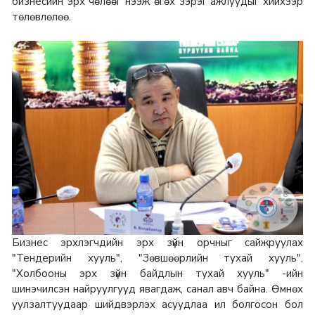
бизнесийн эрх чөлөөг нээж өгөх зэрэг ажлуудыг хийхээр
төлөвлөлөө.
Бизнес эрхлэгчдийн эрх зүйн орчныг сайжруулах
"Тендерийн хууль", "Зөвшөөрлийн тухай хууль",
"Холбооны эрх зүйн байдлын тухай хууль" -ийн
шинэчилсэн найруулгууд явагдаж, санал авч байна. Өмнөх
уулзалтуудаар шийдвэрлэх асуудлаа ил болгосон бол