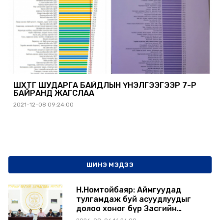
ШӨХТГ ШУДАРГА БАЙДЛЫН ҮНЭЛГЭЭГЭЭР 7-Р
БАЙРАНД ЖАГСЛАА
2021-12-08 09:24:00
ШИНЭ МЭДЭЭ
Н.Номтойбаяр: Аймгуудад
тулгамдаж буй асуудлуудыг
долоо хоног бүр Засгийн
газрын хуралдаанд