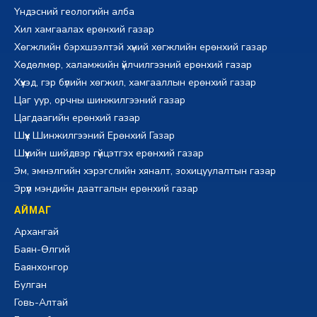
Үндэсний геологийн алба
Хил хамгаалах ерөнхий газар
Хөгжлийн бэрхшээлтэй хүний хөгжлийн ерөнхий газар
Хөдөлмөр, халамжийн үйлчилгээний ерөнхий газар
Хүүхэд, гэр бүлийн хөгжил, хамгааллын ерөнхий газар
Цаг уур, орчны шинжилгээний газар
Цагдаагийн ерөнхий газар
Шүүх Шинжилгээний Ерөнхий Газар
Шүүхийн шийдвэр гүйцэтгэх ерөнхий газар
Эм, эмнэлгийн хэрэгслийн хяналт, зохицуулалтын газар
Эрүүл мэндийн даатгалын ерөнхий газар
АЙМАГ
Архангай
Баян-Өлгий
Баянхонгор
Булган
Говь-Алтай