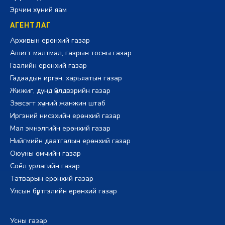
Эрчим хүчний яам
АГЕНТЛАГ
Архивын ерөнхий газар
Ашигт малтмал, газрын тосны газар
Гаалийн ерөнхий газар
Гадаадын иргэн, харьяатын газар
Жижиг, дунд үйлдвэрийн газар
Зэвсэгт хүчний жанжин штаб
Иргэний нисэхийн ерөнхий газар
Мал эмнэлгийн ерөнхий газар
Нийгмийн даатгалын ерөнхий газар
Оюуны өмчийн газар
Соёл урлагийн газар
Татварын ерөнхий газар
Улсын бүртгэлийн ерөнхий газар
Усны газар