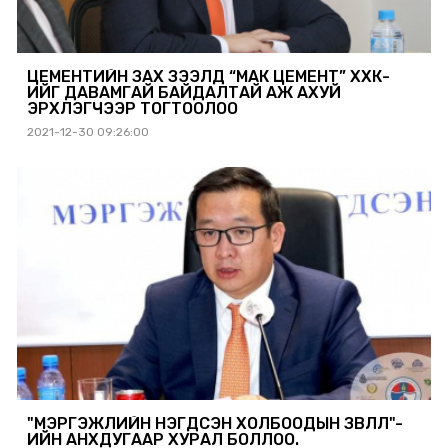
ЦЕМЕНТИЙН ЗАХ ЗЭЭЛД “МАК ЦЕМЕНТ” ХХК-
ИЙГ ДАВАМГАЙ БАЙДАЛТАЙ АЖ АХУЙ
ЭРХЛЭГЧЭЭР ТОГТООЛОО
2021-12-30 09:26:00
"МЭРГЭЖЛИЙН НЭГДСЭН ХОЛБООДЫН ЗӨВЛӨЛ"-
ИЙН АНХДУГААР ХУРАЛ БОЛЛОО.