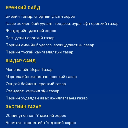
ЕРӨНХИЙ САЙД
Биеийн тамир, спортын улсын хороо
Газар зохион байгуулалт, геодези, зураг зүйн ерөнхий газар
Жендэрийн үндэсний хороо
Тагнуулын ерөнхий газар
Төрийн өмчийн бодлого, зохицуулалтын газар
Төрийн тусгай хамгаалалтын газар
ШАДАР САЙД
Монополийн Эсрэг Газар
Мэргэжлийн хяналтын ерөнхий газар
Онцгой байдлын ерөнхий газар
Стандарт, хэмжил зүйн газар
Төрийн худалдан авах ажиллагааны газар
ЗАСГИЙН ГАЗАР
20 минутын хот Үндэсний хороо
Боомтын сэргэлтийн Үндэсний хороо