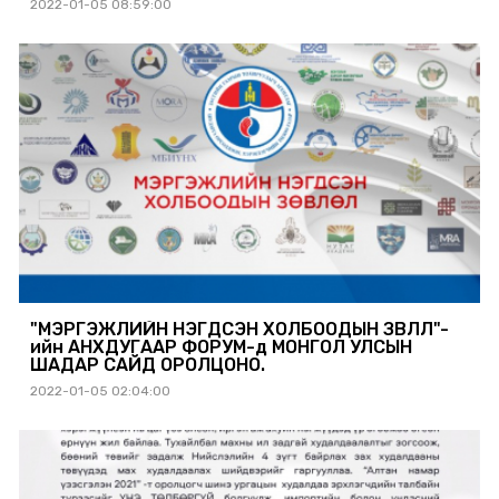
2022-01-05 08:59:00
"МЭРГЭЖЛИЙН НЭГДСЭН ХОЛБООДЫН ЗӨВЛӨЛ"-
ийн АНХДУГААР ФОРУМ-д МОНГОЛ УЛСЫН
ШАДАР САЙД ОРОЛЦОНО.
2022-01-05 02:04:00