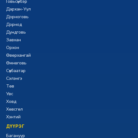
Говьсүмбэр
Дархан-Уул
Дорноговь
Дорнод
Дундговь
Завхан
Орхон
Өвөрхангай
Өмнөговь
Сүхбаатар
Сэлэнгэ
Төв
Увс
Ховд
Хөвсгөл
Хэнтий
ДҮҮРЭГ
Багануур