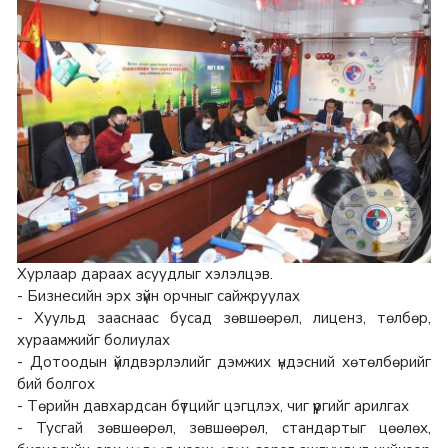
Хурлаар дараах асуудлыг хэлэлцэв.
- Бизнесийн эрх зүйн орчныг сайжруулах
- Хуульд зааснаас бусад зөвшөөрөл, лиценз, төлбөр,
хураамжийг болиулах
- Дотоодын үйлдвэрлэлийг дэмжих үндэсний хөтөлбөрийг
бий болгох
- Төрийн давхардсан бүтцийг цэгцлэх, чиг үүргийг арилгах
- Тусгай зөвшөөрөл, зөвшөөрөл, стандартыг цөөлөх,