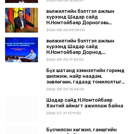
2026-08-06 16:26:00
танилцуулж, шийдвэрлүүлнэ
Өвөлжилтийн бэлтгэл ажлын
хүрээнд Шадар сайд
Н.Номтойбаяр Дорноговь
аймагт ажиллав
2026-08-06 09:08:00
Өвөлжилтийн бэлтгэл ажлын
хүрээнд Шадар сайд
Н.Номтойбаяр Дорнод,
Сүхбаатар аймагт ажиллав
2026-08-05 17:30:00
Бүх шатанд хэмнэлтийн горимд
шилжиж, найр наадам,
зөвлөгөөн, гадаад томилолтыг
хориглолоо
2026-08-05 14:44:00
Шадар сайд Н.Номтойбаяр
Хэнтий аймагт ажиллаж байна
2026-07-31 13:11:00
Бүсчилсэн хөгжил, гамшгийн