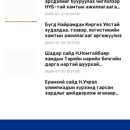
эрсдэлийг бууруулах чиглэлээр
НҮБ-тай хамтын ажиллагаагаа
өргөжүүлэхээр санал солилцлоо
2026-07-31 12:06:00
Бүгд Найрамдах Киргиз Улстай
худалдаа, тээвэр, логистикийн
хамтын ажиллагааг өргөжүүлнэ
2026-07-30 14:17:00
Шадар сайд Н.Номтойбаяр
яамдын Төрийн нарийн бичгийн
дарга нартай шуурхай
хуралдлаа
2026-07-30 12:21:00
Ерөнхий сайд Н.Учрал
олимпиадын хүрээнд гарсан
зардлыг шийдвэрлэж өгөхөөр
болов
2026-07-29 14:11:00