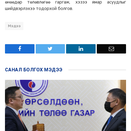
өнөөдөр төлөвлөгөө гаргаж, хэзээ ямар асуудлыг
шийдвэрлэхээ тодорхой болгов.
Мэдээ
САНАЛ БОЛГОХ
МЭДЭЭ