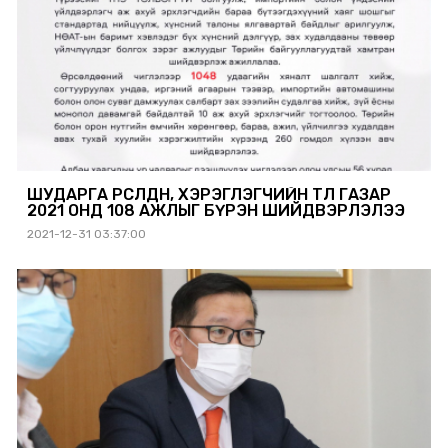
ШУДАРГА ӨРСӨЛДӨӨН, ХЭРЭГЛЭГЧИЙН ТӨЛӨӨ ГАЗАР
2021 ОНД 108 АЖЛЫГ БҮРЭН ШИЙДВЭРЛЭЛЭЭ
2021-12-31 03:37:00