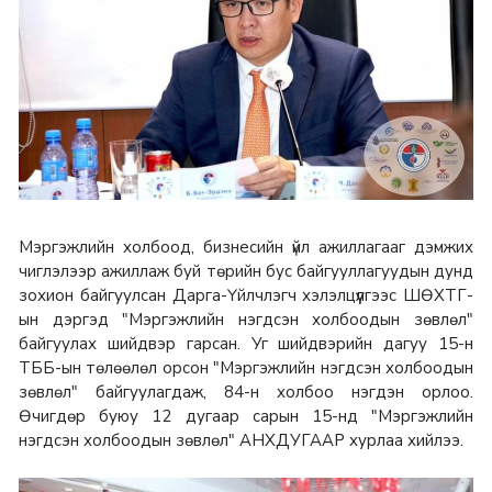
Мэргэжлийн холбоод, бизнесийн үйл ажиллагааг дэмжих
чиглэлээр ажиллаж буй төрийн бус байгууллагуудын дунд
зохион байгуулсан Дарга-Үйлчлэгч хэлэлцүүлгээс ШӨХТГ-
ын дэргэд "Мэргэжлийн нэгдсэн холбоодын зөвлөл"
байгуулах шийдвэр гарсан. Уг шийдвэрийн дагуу 15-н
ТББ-ын төлөөлөл орсон "Мэргэжлийн нэгдсэн холбоодын
зөвлөл" байгуулагдаж, 84-н холбоо нэгдэн орлоо.
Өчигдөр буюу 12 дугаар сарын 15-нд "Мэргэжлийн
нэгдсэн холбоодын зөвлөл" АНХДУГААР хурлаа хийлээ.