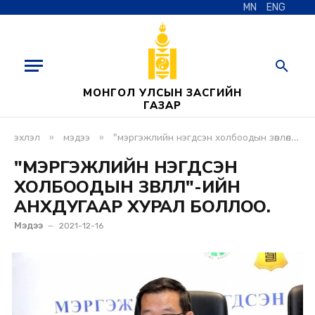
MN
ENG
МОНГОЛ УЛСЫН ЗАСГИЙН
ГАЗАР
»
»
эхлэл
мэдээ
"мэргэжлийн нэгдсэн холбоодын зөвлөл"-ийн анхдугаар хурал боллоо.
"МЭРГЭЖЛИЙН НЭГДСЭН
ХОЛБООДЫН ЗӨВЛӨЛ"-ИЙН
АНХДУГААР ХУРАЛ БОЛЛОО.
Мэдээ
2021-12-16