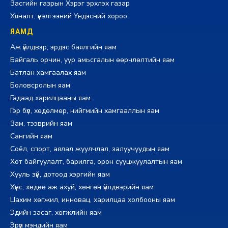
Засгийн газрын Хэрэг эрхлэх газар
Хяналт, үнэлгээний Үндэсний хороо
ЯАМД
Аж үйлдвэр, эрдэс баялгийн яам
Байгаль орчин, уур амьсгалын өөрчлөлтийн яам
Батлан хамгаалах яам
Боловсролын яам
Гадаад харилцааны яам
Гэр бүл, хөдөлмөр, нийгмийн хамгааллын яам
Зам, тээврийн яам
Сангийн яам
Соёл, спорт, аялал жуулчлал, залуучуудын яам
Хот байгуулалт, барилга, орон сууцжуулалтын яам
Хууль зүй, дотоод хэргийн яам
Хүнс, хөдөө аж ахуй, хөнгөн үйлдвэрийн яам
Цахим хөгжил, инновац, харилцаа холбооны яам
Эдийн засаг, хөгжлийн яам
Эрүүл мэндийн яам