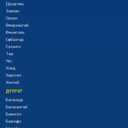
Дундговь
Завхан
Орхон
Өвөрхангай
Өмнөговь
Сүхбаатар
Сэлэнгэ
Төв
Увс
Ховд
Хөвсгөл
Хэнтий
ДҮҮРЭГ
Багануур
Багахангай
Баянгол
Баянзүрх