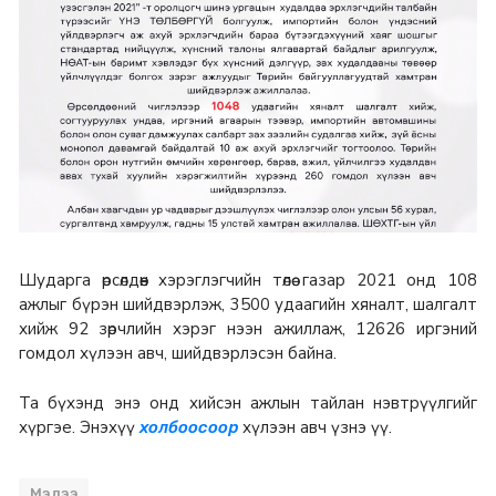
Шударга өрсөлдөөн хэрэглэгчийн төлөө газар 2021 онд 108
ажлыг бүрэн шийдвэрлэж, 3500 удаагийн хяналт, шалгалт
хийж 92 зөрчлийн хэрэг нээн ажиллаж, 12626 иргэний
гомдол хүлээн авч, шийдвэрлэсэн байна.
Та бүхэнд энэ онд хийсэн ажлын тайлан нэвтрүүлгийг
хүргэе. Энэхүү
хүлээн авч үзнэ үү.
холбоосоор
Мэдээ