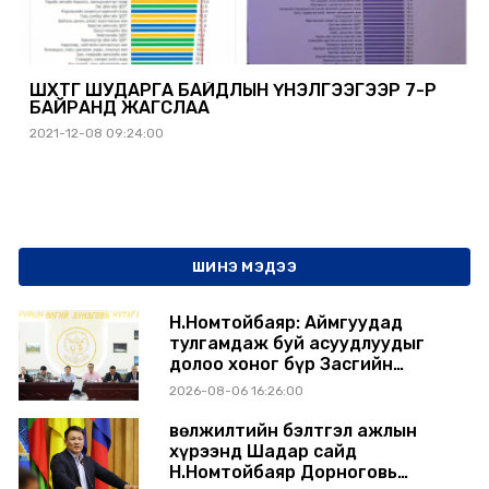
ШӨХТГ ШУДАРГА БАЙДЛЫН ҮНЭЛГЭЭГЭЭР 7-Р
БАЙРАНД ЖАГСЛАА
2021-12-08 09:24:00
ШИНЭ МЭДЭЭ
Н.Номтойбаяр: Аймгуудад
тулгамдаж буй асуудлуудыг
долоо хоног бүр Засгийн
газрын хуралдаанд
2026-08-06 16:26:00
танилцуулж, шийдвэрлүүлнэ
Өвөлжилтийн бэлтгэл ажлын
хүрээнд Шадар сайд
Н.Номтойбаяр Дорноговь