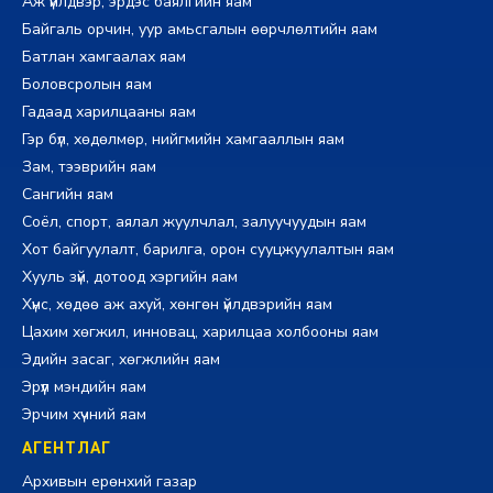
Аж үйлдвэр, эрдэс баялгийн яам
Байгаль орчин, уур амьсгалын өөрчлөлтийн яам
Батлан хамгаалах яам
Боловсролын яам
Гадаад харилцааны яам
Гэр бүл, хөдөлмөр, нийгмийн хамгааллын яам
Зам, тээврийн яам
Сангийн яам
Соёл, спорт, аялал жуулчлал, залуучуудын яам
Хот байгуулалт, барилга, орон сууцжуулалтын яам
Хууль зүй, дотоод хэргийн яам
Хүнс, хөдөө аж ахуй, хөнгөн үйлдвэрийн яам
Цахим хөгжил, инновац, харилцаа холбооны яам
Эдийн засаг, хөгжлийн яам
Эрүүл мэндийн яам
Эрчим хүчний яам
АГЕНТЛАГ
Архивын ерөнхий газар