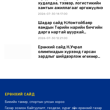
худалдаа, тээвэр, логистикийн
хамтын ажиллагааг өргөжүүлнэ
2026-07-30 14:17:00
Шадар сайд Н.Номтойбаяр
яамдын Төрийн нарийн бичгийн
дарга нартай шуурхай
хуралдлаа
2026-07-30 12:21:00
Ерөнхий сайд Н.Учрал
олимпиадын хүрээнд гарсан
зардлыг шийдвэрлэж өгөхөөр
болов
2026-07-29 14:11:00
ЕРӨНХИЙ САЙД
Биеийн тамир, спортын улсын хороо
Газар зохион байгуулалт, геодези, зураг зүйн ерөнхий газар