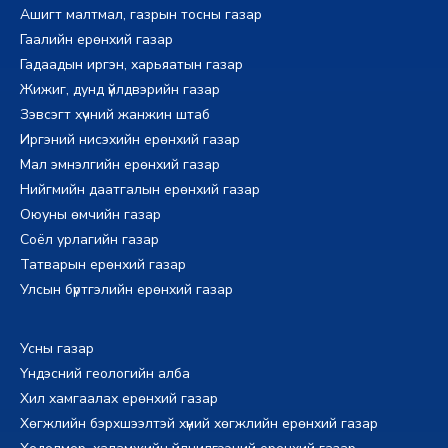
Ашигт малтмал, газрын тосны газар
Гаалийн ерөнхий газар
Гадаадын иргэн, харьяатын газар
Жижиг, дунд үйлдвэрийн газар
Зэвсэгт хүчний жанжин штаб
Иргэний нисэхийн ерөнхий газар
Мал эмнэлгийн ерөнхий газар
Нийгмийн даатгалын ерөнхий газар
Оюуны өмчийн газар
Соёл урлагийн газар
Татварын ерөнхий газар
Улсын бүртгэлийн ерөнхий газар
Усны газар
Үндэсний геологийн алба
Хил хамгаалах ерөнхий газар
Хөгжлийн бэрхшээлтэй хүний хөгжлийн ерөнхий газар