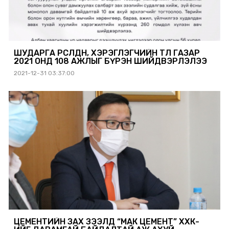
ШУДАРГА ӨРСӨЛДӨӨН, ХЭРЭГЛЭГЧИЙН ТӨЛӨӨ ГАЗАР
2021 ОНД 108 АЖЛЫГ БҮРЭН ШИЙДВЭРЛЭЛЭЭ
2021-12-31 03:37:00
ЦЕМЕНТИЙН ЗАХ ЗЭЭЛД “МАК ЦЕМЕНТ” ХХК-