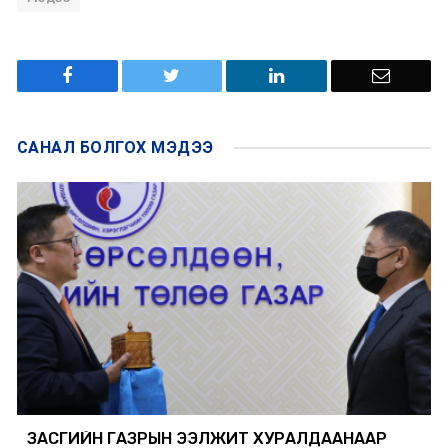
САНАЛ БОЛГОХ
МЭДЭЭ
ЗАСГИЙН ГАЗРЫН ЭЭЛЖИТ ХУРАЛДААНААР