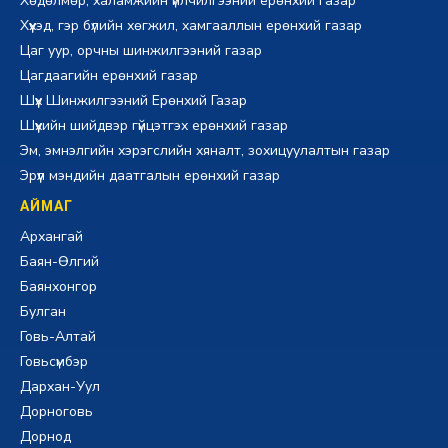
Хөдөлмөр, халамжийн үйлчилгээний ерөнхий газар
Хүүхэд, гэр бүлийн хөгжил, хамгааллын ерөнхий газар
Цаг уур, орчны шинжилгээний газар
Цагдаагийн ерөнхий газар
Шүүх Шинжилгээний Ерөнхий Газар
Шүүхийн шийдвэр гүйцэтгэх ерөнхий газар
Эм, эмнэлгийн хэрэгслийн хяналт, зохицуулалтын газар
Эрүүл мэндийн даатгалын ерөнхий газар
АЙМАГ
Архангай
Баян-Өлгий
Баянхонгор
Булган
Говь-Алтай
Говьсүмбэр
Дархан-Уул
Дорноговь
Дорнод