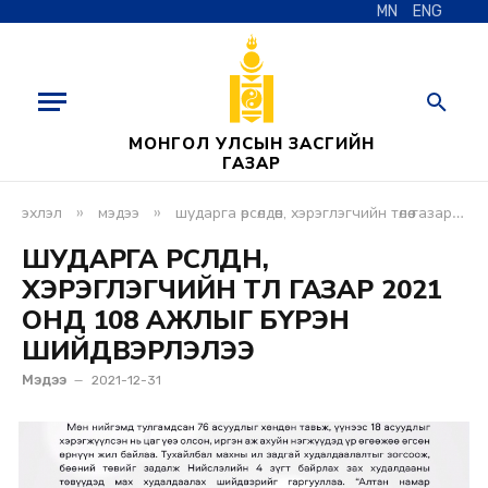
MN
ENG
МОНГОЛ УЛСЫН ЗАСГИЙН
ГАЗАР
»
»
эхлэл
мэдээ
шударга өрсөлдөөн, хэрэглэгчийн төлөө газар 2021 онд 108 ажлыг бүрэн шийдвэрлэлээ
ШУДАРГА ӨРСӨЛДӨӨН,
ХЭРЭГЛЭГЧИЙН ТӨЛӨӨ ГАЗАР 2021
ОНД 108 АЖЛЫГ БҮРЭН
ШИЙДВЭРЛЭЛЭЭ
Мэдээ
2021-12-31