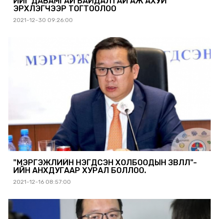
ИЙГ ДАВАМГАЙ БАЙДАЛТАЙ АЖ АХУЙ
ЭРХЛЭГЧЭЭР ТОГТООЛОО
2021-12-30 09:26:00
"МЭРГЭЖЛИЙН НЭГДСЭН ХОЛБООДЫН ЗӨВЛӨЛ"-
ИЙН АНХДУГААР ХУРАЛ БОЛЛОО.
2021-12-16 08:57:00