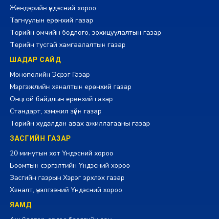
Жендэрийн үндэсний хороо
Тагнуулын ерөнхий газар
Төрийн өмчийн бодлого, зохицуулалтын газар
Төрийн тусгай хамгаалалтын газар
ШАДАР САЙД
Монополийн Эсрэг Газар
Мэргэжлийн хяналтын ерөнхий газар
Онцгой байдлын ерөнхий газар
Стандарт, хэмжил зүйн газар
Төрийн худалдан авах ажиллагааны газар
ЗАСГИЙН ГАЗАР
20 минутын хот Үндэсний хороо
Боомтын сэргэлтийн Үндэсний хороо
Засгийн газрын Хэрэг эрхлэх газар
Хяналт, үнэлгээний Үндэсний хороо
ЯАМД