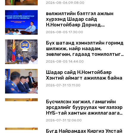
аймагт ажиллав
2026-08-06 09:08:00
Өвөлжилтийн бэлтгэл ажлын
хүрээнд Шадар сайд
Н.Номтойбаяр Дорнод,
Сүхбаатар аймагт ажиллав
2026-08-05 17:30:00
Бүх шатанд хэмнэлтийн горимд
шилжиж, найр наадам,
зөвлөгөөн, гадаад томилолтыг
хориглолоо
2026-08-05 14:44:00
Шадар сайд Н.Номтойбаяр
Хэнтий аймагт ажиллаж байна
2026-07-31 13:11:00
Бүсчилсэн хөгжил, гамшгийн
эрсдэлийг бууруулах чиглэлээр
НҮБ-тай хамтын ажиллагаагаа
өргөжүүлэхээр санал солилцлоо
2026-07-31 12:06:00
Бүгд Найрамдах Киргиз Улстай