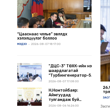
“Цааснаас чөлөөлье” зөвлөлдөх
хэлэлцүүлэг боллоо
2026-08-07 18:17:00
МЭДЭЭ
"ДЦС-3” ТӨХК-ийн нэн
шаардлагатай
“Турбингенератор-5”-
ын шинэчлэлийн
2026-08-07 17:08:00
төсвийг шийдвэрлэхээр
26,
болов
Н.Номтойбаяр:
төр
Аймгуудад
ЗАС
тулгамдаж буй
асуудлуудыг долоо
2026-08-06 16:26:00
Засг
хоног бүр Засгийн