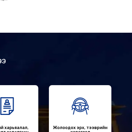
ЭЭ
й харьяалал,
Жолоодох эрх, тээврийн