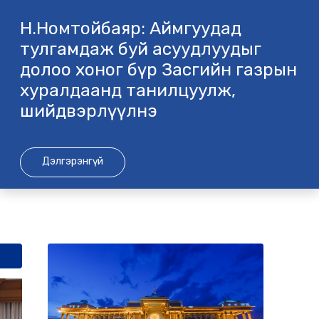
Н.Номтойбаяр: Аймгуудад
тулгамдаж буй асуудлуудыг
долоо хоног бүр Засгийн газрын
хуралдаанд танилцуулж,
шийдвэрлүүлнэ
Дэлгэрэнгүй