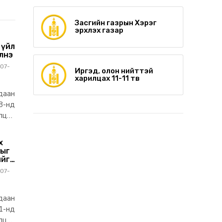
Засгийн газрын Хэрэг
эрхлэх газар
 үйл
лнэ
07-
Иргэд, олон нийттэй
харилцах 11-11 төв
даан
8-нд
лцэн
х
ныг
ийг
07-
даан
1-нд
лцэн