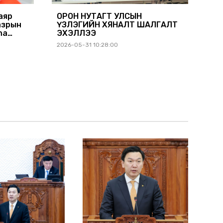
аяр
ОРОН НУТАГТ УЛСЫН
азрын
ҮЗЛЭГИЙН ХЯНАЛТ ШАЛГАЛТ
na
ЭХЭЛЛЭЭ
гаатай
2026-05-31 10:28:00