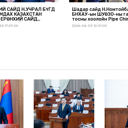
ИЙ САЙД Н.УЧРАЛ БҮГД
Шадар сайд Н.Номтойб
МДАХ КАЗАХСТАН
БНХАУ-ын ШУӨЗО-ны г
 ЕРӨНХИЙ САЙД
тосны хоолойн Pipe Chi
ТЕНОВТОЙ УУЛЗАВ
компанийн үйл ажилла
4 17:29:00
2026-06-09 12:41:00
танилцлаа