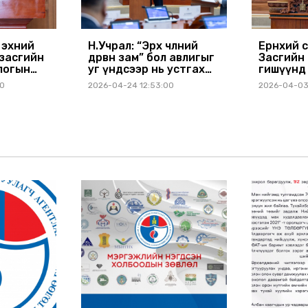
 эхний
Н.Учрал: “Эрх чөлөөний
Ерөнхий 
засгийн
дөрвөн зам” бол авлигыг
Засгийн
длогын
уг үндсээр нь устгах
гишүүнд
олгож,
санаачилга юм
дэвшигч
00
2026-04-24 12:53:00
2026-04-03
 шийдвэр
танилцуу