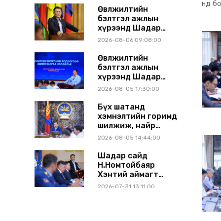
нд б
газрын хуралдаанд
Өвөлжилтийн
танилцуулж,
бэлтгэл ажлын
шийдвэрлүүлнэ
хүрээнд Шадар
сайд Н.Номтойбаяр
2026-08-06 09:08:00
Дорноговь аймагт
ажиллав
Өвөлжилтийн
бэлтгэл ажлын
хүрээнд Шадар
сайд Н.Номтойбаяр
2026-08-05 17:30:00
Дорнод, Сүхбаатар
аймагт ажиллав
Бүх шатанд
хэмнэлтийн горимд
шилжиж, найр
наадам, зөвлөгөөн,
2026-08-05 14:44:00
гадаад томилолтыг
хориглолоо
Шадар сайд
Н.Номтойбаяр
Хэнтий аймагт
ажиллаж байна
2026-07-31 13:11:00
Бүсчилсэн хөгжил,
гамшгийн