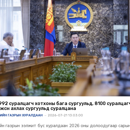
992 суралцагч хотхоны бага сургуульд, 8100 суралцаг
өлжсөн ахлах сургуульд суралцана
2026-07-21 13:03:00
ГИЙН ГАЗРЫН ХУРАЛДААН
ийн газрын ээлжит бус хуралдаан 2026 оны долоодугаар сарын