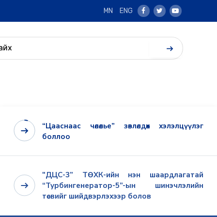
MN
ENG
Facebook
Twitter
Youtube
“Цааснаас чөлөөлье” зөвлөлдөх хэлэлцүүлэг
боллоо
"ДЦС-3” ТӨХК-ийн нэн шаардлагатай
“Турбингенератор-5”-ын шинэчлэлийн
төсвийг шийдвэрлэхээр болов