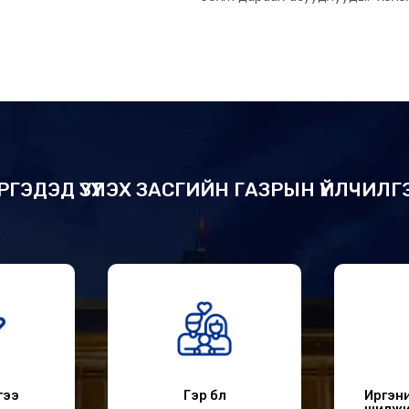
шийдвэрлэлээ.
РГЭДЭД ҮЗҮҮЛЭХ ЗАСГИЙН ГАЗРЫН ҮЙЛЧИЛГ
гээ
Гэр бүл
Иргэни