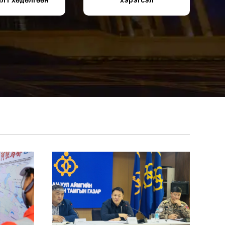
лт хөдөлгөөн
хэрэгсэл