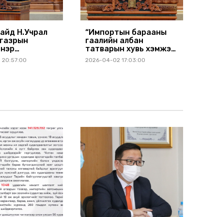
сайд Н.Учрал
“Импортын барааны
 газрын
гаалийн албан
 нэр
татварын хувь хэмжээ
дээ
батлах тухай” УИХ-ын
 20:57:00
2026-04-02 17:03:00
лж, үг хэллээ
тогтоолд өөрчлөлт
оруулах тухай төслийг
УИХ-д танилцуулав