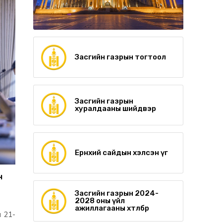
Засгийн газрын тогтоол
Засгийн газрын
хуралдааны шийдвэр
Ерөнхий сайдын хэлсэн үг
ч
Засгийн газрын 2024-
2028 оны үйл
ажиллагааны хөтөлбөр
 21-