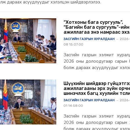
олж дараах асуудлуудыг хэлэлцэн шийдвэрлэлээ.
“Хотхоны бага сургууль”,
“Багийн бага сургууль”-ийн
ажиллагаа энэ намраас эхэ
2026-
ЗАСГИЙН ГАЗРЫН ХУРАЛДААН
08 15:07:00
Засгийн газрын ээлжит хурал
2026 оны долоодугаар сарын 
болж дараах асуудлуудыг хэлэ
шийдвэрлэлээ.
Шүүхийн шийдвэр гүйцэтгэ
ажиллагааны эрх зүйн орч
шинэчлэх багц хуулийн төсл
Засгийн газар дэмжлээ
2026-
ЗАСГИЙН ГАЗРЫН ХУРАЛДААН
01 14:58:00
Засгийн газрын ээлжит хурал
2026 оны долоодугаар сарын 
болж дараах асуудлуудыг хэлэ