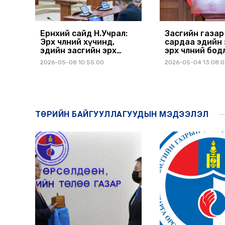
Ерөнхий сайд Н.Учрал:
Засгийн газар
Эрх чөлөөний хүчинд,
сардаа эдийн 
эдийн засгийн эрх
эрх чөлөөний бо
чөлөөнд итгэж,
бодит гараа б
2026-05-08 10:55:00
2026-05-04 13:08:
хүндрэлийн мөчлөгийг
Чөлөөлөлтийн 12
хамтдаа сөрөн зогсож
гаргалаа
чадна
ТӨРИЙН БАЙГУУЛЛАГУУДЫН МЭДЭЭЛЭЛ