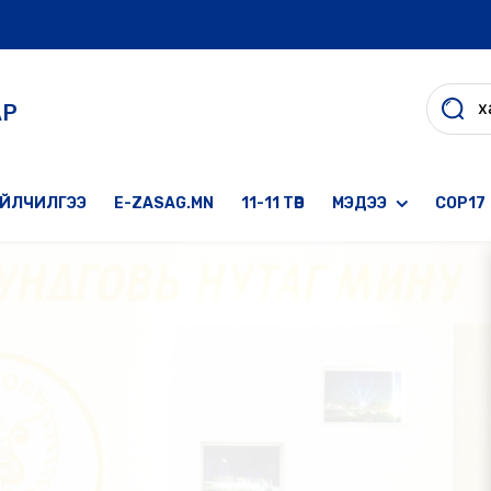
АР
ҮЙЛЧИЛГЭЭ
E-ZASAG.MN
11-11 ТӨВ
МЭДЭЭ
COP17