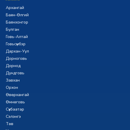
Архангай
Баян-Өлгий
Баянхонгор
Булган
Говь-Алтай
Говьсүмбэр
Дархан-Уул
Дорноговь
Дорнод
Дундговь
Завхан
Орхон
Өвөрхангай
Өмнөговь
Сүхбаатар
Сэлэнгэ
Төв