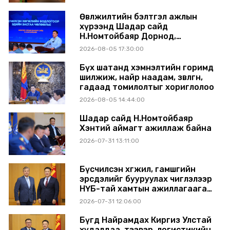
Өвөлжилтийн бэлтгэл ажлын
хүрээнд Шадар сайд
Н.Номтойбаяр Дорнод,
Сүхбаатар аймагт ажиллав
2026-08-05 17:30:00
Бүх шатанд хэмнэлтийн горимд
шилжиж, найр наадам, зөвлөгөөн,
гадаад томилолтыг хориглолоо
2026-08-05 14:44:00
Шадар сайд Н.Номтойбаяр
Хэнтий аймагт ажиллаж байна
2026-07-31 13:11:00
Бүсчилсэн хөгжил, гамшгийн
эрсдэлийг бууруулах чиглэлээр
НҮБ-тай хамтын ажиллагаагаа
өргөжүүлэхээр санал солилцлоо
2026-07-31 12:06:00
Бүгд Найрамдах Киргиз Улстай
худалдаа, тээвэр, логистикийн