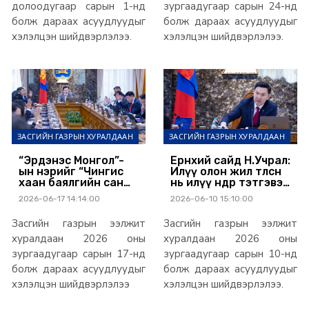
долоодугаар сарын 1-нд
зургаадугаар сарын 24-нд
болж дараах асуудлуудыг
болж дараах асуудлуудыг
хэлэлцэн шийдвэрлэлээ.
хэлэлцэн шийдвэрлэлээ.
ЗАСГИЙН ГАЗРЫН ХУРАЛДААН
ЗАСГИЙН ГАЗРЫН ХУРАЛДААН
“Эрдэнэс Монгол”-
Ерөнхий сайд Н.Учрал:
ын нэрийг “Чингис
Илүү олон жил төлсөн
хаан баялгийн сан
нь илүү өндөр тэтгэвэр
нэгдэл” гэж өөрчилж,
авдаг шударга
2026-06-17 14:14:00
2026-06-10 15:10:00
төрийн өмчит 14
тогтолцоо руу
компанийг татан
шилжих хуулийн
Засгийн газрын ээлжит
Засгийн газрын ээлжит
буулгав
төслийг УИХ-д өргөн
мэдүүлнэ
хуралдаан 2026 оны
хуралдаан 2026 оны
зургаадугаар сарын 17-нд
зургаадугаар сарын 10-нд
болж дараах асуудлуудыг
болж дараах асуудлуудыг
хэлэлцэн шийдвэрлэлээ
хэлэлцэн шийдвэрлэлээ.