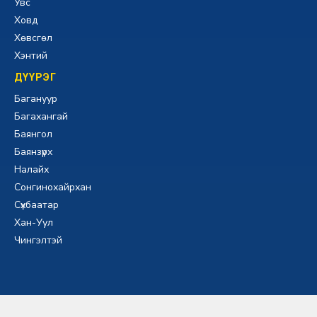
Увс
Ховд
Хөвсгөл
Хэнтий
ДҮҮРЭГ
Багануур
Багахангай
Баянгол
Баянзүрх
Налайх
Сонгинохайрхан
Сүхбаатар
Хан-Уул
Чингэлтэй