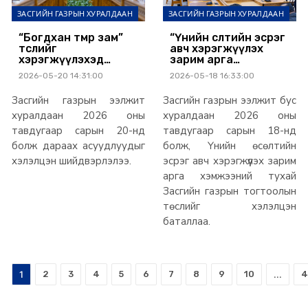
ЗАСГИЙН ГАЗРЫН ХУРАЛДААН
ЗАСГИЙН ГАЗРЫН ХУРАЛДААН
“Богдхан төмөр зам”
“Үнийн өсөлтийн эсрэг
төслийг
авч хэрэгжүүлэх
хэрэгжүүлэхэд
зарим арга
гарсан Засгийн
хэмжээний тухай”
2026-05-20 14:31:00
2026-05-18 16:33:00
газрын “маш нууц”
Засгийн газрын
тогтоол,
тогтоолыг баталж,
Засгийн газрын ээлжит
Засгийн газрын ээлжит бус
хуралдааны
нөөцийн махны
тэмдэглэлийг төрийн
хүртээмж,
хуралдаан 2026 оны
хуралдаан 2026 оны
нууцаас гаргалаа
түгээлтийг
тавдугаар сарын 20-нд
тавдугаар сарын 18-нд
нэмэгдүүлэхээр
болж дараах асуудлуудыг
болж, Үнийн өсөлтийн
боллоо
хэлэлцэн шийдвэрлэлээ.
эсрэг авч хэрэгжүүлэх зарим
арга хэмжээний тухай
Засгийн газрын тогтоолын
төслийг хэлэлцэн
баталлаа.
1
2
3
4
5
6
7
8
9
10
...
4