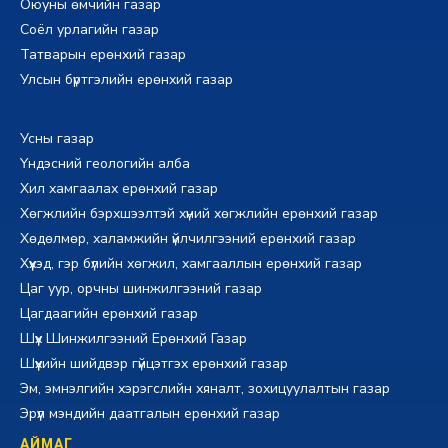
Оюуны өмчийн газар
Соёл урлагийн газар
Татварын ерөнхий газар
Улсын бүртгэлийн ерөнхий газар
Усны газар
Үндэсний геологийн алба
Хил хамгаалах ерөнхий газар
Хөгжлийн бэрхшээлтэй хүний хөгжлийн ерөнхий газар
Хөдөлмөр, халамжийн үйлчилгээний ерөнхий газар
Хүүхэд, гэр бүлийн хөгжил, хамгааллын ерөнхий газар
Цаг уур, орчны шинжилгээний газар
Цагдаагийн ерөнхий газар
Шүүх Шинжилгээний Ерөнхий Газар
Шүүхийн шийдвэр гүйцэтгэх ерөнхий газар
Эм, эмнэлгийн хэрэгслийн хяналт, зохицуулалтын газар
Эрүүл мэндийн даатгалын ерөнхий газар
АЙМАГ