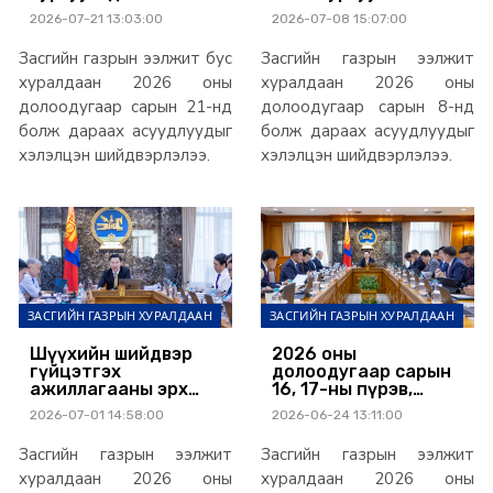
суралцагч төрөлжсөн
үйл ажиллагаа энэ
2026-07-21 13:03:00
2026-07-08 15:07:00
ахлах сургуульд
намраас эхэлнэ
суралцана
Засгийн газрын ээлжит бус
Засгийн газрын ээлжит
хуралдаан 2026 оны
хуралдаан 2026 оны
долоодугаар сарын 21-нд
долоодугаар сарын 8-нд
болж дараах асуудлуудыг
болж дараах асуудлуудыг
хэлэлцэн шийдвэрлэлээ.
хэлэлцэн шийдвэрлэлээ.
ЗАСГИЙН ГАЗРЫН ХУРАЛДААН
ЗАСГИЙН ГАЗРЫН ХУРАЛДААН
Шүүхийн шийдвэр
2026 оны
гүйцэтгэх
долоодугаар сарын
ажиллагааны эрх
16, 17-ны пүрэв,
зүйн орчныг
баасан гарагт
2026-07-01 14:58:00
2026-06-24 13:11:00
шинэчлэх багц
ажилтан, албан
хуулийн төслийг
хаагчдыг амраана
Засгийн газрын ээлжит
Засгийн газрын ээлжит
Засгийн газар
дэмжлээ
хуралдаан 2026 оны
хуралдаан 2026 оны