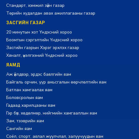
Стандарт, хэмжил зүйн газар
Төрийн худалдан авах ажиллагааны газар
ЗАСГИЙН ГАЗАР
20 минутын хот Үндэсний хороо
Боомтын сэргэлтийн Үндэсний хороо
Засгийн газрын Хэрэг эрхлэх газар
Хяналт, үнэлгээний Үндэсний хороо
ЯАМД
Аж үйлдвэр, эрдэс баялгийн яам
Байгаль орчин, уур амьсгалын өөрчлөлтийн яам
Батлан хамгаалах яам
Боловсролын яам
Гадаад харилцааны яам
Гэр бүл, хөдөлмөр, нийгмийн хамгааллын яам
Зам, тээврийн яам
Сангийн яам
Соёл, спорт, аялал жуулчлал, залуучуудын яам