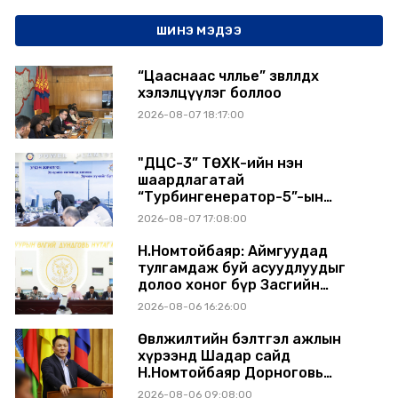
ШИНЭ МЭДЭЭ
“Цааснаас чөлөөлье” зөвлөлдөх
хэлэлцүүлэг боллоо
2026-08-07 18:17:00
"ДЦС-3” ТӨХК-ийн нэн
шаардлагатай
“Турбингенератор-5”-ын
шинэчлэлийн төсвийг
2026-08-07 17:08:00
шийдвэрлэхээр болов
Н.Номтойбаяр: Аймгуудад
тулгамдаж буй асуудлуудыг
долоо хоног бүр Засгийн
газрын хуралдаанд
2026-08-06 16:26:00
танилцуулж, шийдвэрлүүлнэ
Өвөлжилтийн бэлтгэл ажлын
хүрээнд Шадар сайд
Н.Номтойбаяр Дорноговь
аймагт ажиллав
2026-08-06 09:08:00