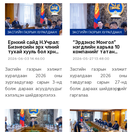
ЗАСГИЙН ГАЗРЫН ХУРАЛДААН
ЗАСГИЙН ГАЗРЫН ХУРАЛДААН
Ерөнхий сайд Н.Учрал:
“Эрдэнэс Монгол”
Бизнесийн эрх чөлөөний
нэгдлийн харьяа 10
тухай хууль бол хөрөнгө
компанийг татан
оруулагч, хувийн
буулгаж,
2026-06-03 14:46:00
2026-05-27 13:48:00
хэвшилдээ орон зай
давхардсан орон
нээж буй чөлөөлөлт юм
тоог танаж 67,3
Засгийн газрын ээлжит
Засгийн газрын ээлжит
тэрбум төгрөг
хэмнэлээ
хуралдаан 2026 оны
хуралдаан 2026 оны
зургаадугаар сарын 3-нд
тавдугаар сарын 27-нд
болж дараах асуудлуудыг
болж дараах шийдвэрүүдийг
хэлэлцэн шийдвэрлэлээ.
гаргалаа.