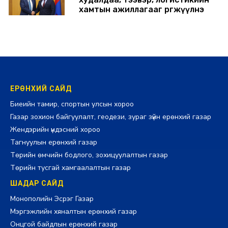
хамтын ажиллагааг өргөжүүлнэ
2026-07-30 14:17:00
ЕРӨНХИЙ САЙД
Биеийн тамир, спортын улсын хороо
Газар зохион байгуулалт, геодези, зураг зүйн ерөнхий газар
Жендэрийн үндэсний хороо
Тагнуулын ерөнхий газар
Төрийн өмчийн бодлого, зохицуулалтын газар
Төрийн тусгай хамгаалалтын газар
ШАДАР САЙД
Монополийн Эсрэг Газар
Мэргэжлийн хяналтын ерөнхий газар
Онцгой байдлын ерөнхий газар