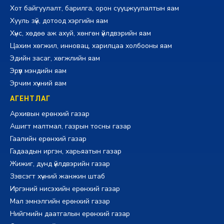
Хот байгуулалт, барилга, орон сууцжуулалтын яам
Хууль зүй, дотоод хэргийн яам
Хүнс, хөдөө аж ахуй, хөнгөн үйлдвэрийн яам
Цахим хөгжил, инновац, харилцаа холбооны яам
Эдийн засаг, хөгжлийн яам
Эрүүл мэндийн яам
Эрчим хүчний яам
АГЕНТЛАГ
Архивын ерөнхий газар
Ашигт малтмал, газрын тосны газар
Гаалийн ерөнхий газар
Гадаадын иргэн, харьяатын газар
Жижиг, дунд үйлдвэрийн газар
Зэвсэгт хүчний жанжин штаб
Иргэний нисэхийн ерөнхий газар
Мал эмнэлгийн ерөнхий газар
Нийгмийн даатгалын ерөнхий газар