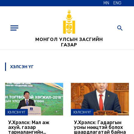
MN
ENG
МОНГОЛ УЛСЫН ЗАСГИЙН
ГАЗАР
ХЭЛСЭН ҮГ
ХЭЛСЭН ҮГ
ХЭЛСЭН ҮГ
У.Хүрэлсүх: Мал аж
У.Хүрэлсүх: Гадаргын
ахуй, газар
усны нөөцтэй болох
тариалангийн
шаардлагатай байна