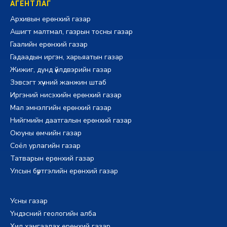
АГЕНТЛАГ
Архивын ерөнхий газар
Ашигт малтмал, газрын тосны газар
Гаалийн ерөнхий газар
Гадаадын иргэн, харьяатын газар
Жижиг, дунд үйлдвэрийн газар
Зэвсэгт хүчний жанжин штаб
Иргэний нисэхийн ерөнхий газар
Мал эмнэлгийн ерөнхий газар
Нийгмийн даатгалын ерөнхий газар
Оюуны өмчийн газар
Соёл урлагийн газар
Татварын ерөнхий газар
Улсын бүртгэлийн ерөнхий газар
Усны газар
Үндэсний геологийн алба
Хил хамгаалах ерөнхий газар