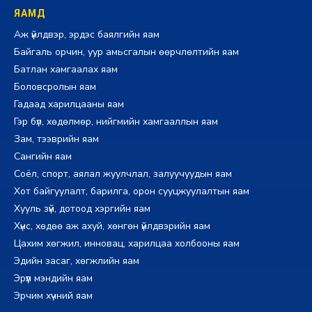
ЯАМД
Аж үйлдвэр, эрдэс баялгийн яам
Байгаль орчин, уур амьсгалын өөрчлөлтийн яам
Батлан хамгаалах яам
Боловсролын яам
Гадаад харилцааны яам
Гэр бүл, хөдөлмөр, нийгмийн хамгааллын яам
Зам, тээврийн яам
Сангийн яам
Соёл, спорт, аялал жуулчлал, залуучуудын яам
Хот байгуулалт, барилга, орон сууцжуулалтын яам
Хууль зүй, дотоод хэргийн яам
Хүнс, хөдөө аж ахуй, хөнгөн үйлдвэрийн яам
Цахим хөгжил, инновац, харилцаа холбооны яам
Эдийн засаг, хөгжлийн яам
Эрүүл мэндийн яам
Эрчим хүчний яам