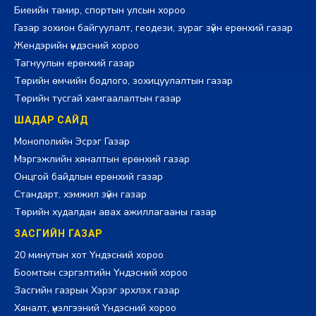
Биеийн тамир, спортын улсын хороо
Газар зохион байгуулалт, геодези, зураг зүйн ерөнхий газар
Жендэрийн үндэсний хороо
Тагнуулын ерөнхий газар
Төрийн өмчийн бодлого, зохицуулалтын газар
Төрийн тусгай хамгаалалтын газар
ШАДАР САЙД
Монополийн Эсрэг Газар
Мэргэжлийн хяналтын ерөнхий газар
Онцгой байдлын ерөнхий газар
Стандарт, хэмжил зүйн газар
Төрийн худалдан авах ажиллагааны газар
ЗАСГИЙН ГАЗАР
20 минутын хот Үндэсний хороо
Боомтын сэргэлтийн Үндэсний хороо
Засгийн газрын Хэрэг эрхлэх газар
Хяналт, үнэлгээний Үндэсний хороо