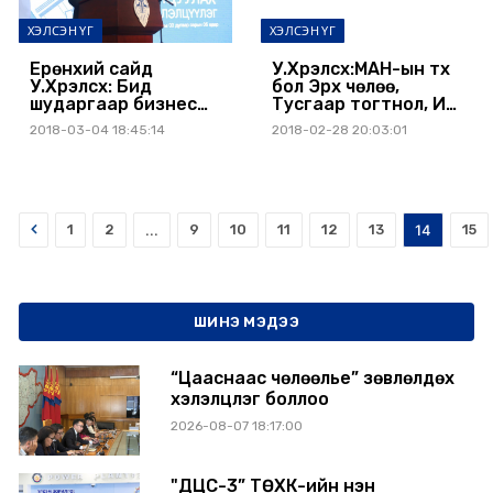
ХЭЛСЭН ҮГ
ХЭЛСЭН ҮГ
Ерөнхий сайд
У.Хүрэлсүх:МАН-ын түүх
У.Хүрэлсүх: Бид
бол Эрх чөлөө,
шударгаар бизнес
Тусгаар тогтнол, Их
эрхлэгч, сайн татвар
бүтээн байгуулалт,
2018-03-04 18:45:14
2018-02-28 20:03:01
төлөгчийг дэмжин
хөгжил дэвшлийн түүх
татварын зардлыг
юм
нь бууруулахыг
зорино
Prev
1
2
...
9
10
11
12
13
14
15
ШИНЭ МЭДЭЭ
“Цааснаас чөлөөлье” зөвлөлдөх
хэлэлцүүлэг боллоо
2026-08-07 18:17:00
"ДЦС-3” ТӨХК-ийн нэн