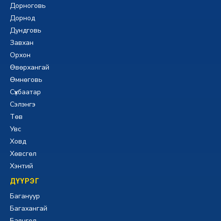
Дорноговь
Дорнод
Дундговь
Завхан
Орхон
Өвөрхангай
Өмнөговь
Сүхбаатар
Сэлэнгэ
Төв
Увс
Ховд
Хөвсгөл
Хэнтий
ДҮҮРЭГ
Багануур
Багахангай
Баянгол