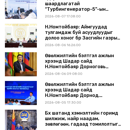
шаардлагатай
“Турбингенератор-5”-ын
шинэчлэлийн төсвийг
2026-08-07 17:08:00
шийдвэрлэхээр болов
Н.Номтойбаяр: Аймгуудад
тулгамдаж буй асуудлуудыг
долоо хоног бүр Засгийн газрын
хуралдаанд танилцуулж,
2026-08-06 16:26:00
шийдвэрлүүлнэ
Өвөлжилтийн бэлтгэл ажлын
хүрээнд Шадар сайд
Н.Номтойбаяр Дорноговь
аймагт ажиллав
2026-08-06 09:08:00
Өвөлжилтийн бэлтгэл ажлын
хүрээнд Шадар сайд
Н.Номтойбаяр Дорнод,
Сүхбаатар аймагт ажиллав
2026-08-05 17:30:00
Бүх шатанд хэмнэлтийн горимд
шилжиж, найр наадам,
зөвлөгөөн, гадаад томилолтыг
хориглолоо