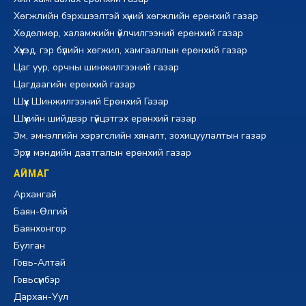
Хөгжлийн бэрхшээлтэй хүний хөгжлийн ерөнхий газар
Хөдөлмөр, халамжийн үйлчилгээний ерөнхий газар
Хүүхэд, гэр бүлийн хөгжил, хамгааллын ерөнхий газар
Цаг уур, орчны шинжилгээний газар
Цагдаагийн ерөнхий газар
Шүүх Шинжилгээний Ерөнхий Газар
Шүүхийн шийдвэр гүйцэтгэх ерөнхий газар
Эм, эмнэлгийн хэрэгслийн хяналт, зохицуулалтын газар
Эрүүл мэндийн даатгалын ерөнхий газар
АЙМАГ
Архангай
Баян-Өлгий
Баянхонгор
Булган
Говь-Алтай
Говьсүмбэр
Дархан-Уул