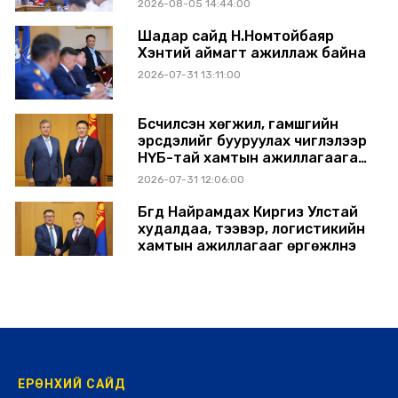
2026-08-05 14:44:00
Шадар сайд Н.Номтойбаяр
Хэнтий аймагт ажиллаж байна
2026-07-31 13:11:00
Бүсчилсэн хөгжил, гамшгийн
эрсдэлийг бууруулах чиглэлээр
НҮБ-тай хамтын ажиллагаагаа
өргөжүүлэхээр санал солилцлоо
2026-07-31 12:06:00
Бүгд Найрамдах Киргиз Улстай
худалдаа, тээвэр, логистикийн
хамтын ажиллагааг өргөжүүлнэ
2026-07-30 14:17:00
ЕРӨНХИЙ САЙД