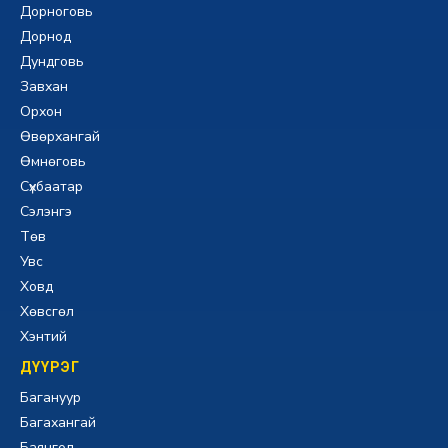
Дорноговь
Дорнод
Дундговь
Завхан
Орхон
Өвөрхангай
Өмнөговь
Сүхбаатар
Сэлэнгэ
Төв
Увс
Ховд
Хөвсгөл
Хэнтий
ДҮҮРЭГ
Багануур
Багахангай
Баянгол