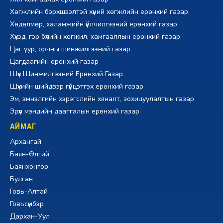
Хөгжлийн бэрхшээлтэй хүний хөгжлийн ерөнхий газар
Хөдөлмөр, халамжийн үйлчилгээний ерөнхий газар
Хүүхэд, гэр бүлийн хөгжил, хамгааллын ерөнхий газар
Цаг уур, орчны шинжилгээний газар
Цагдаагийн ерөнхий газар
Шүүх Шинжилгээний Ерөнхий Газар
Шүүхийн шийдвэр гүйцэтгэх ерөнхий газар
Эм, эмнэлгийн хэрэгслийн хяналт, зохицуулалтын газар
Эрүүл мэндийн даатгалын ерөнхий газар
АЙМАГ
Архангай
Баян-Өлгий
Баянхонгор
Булган
Говь-Алтай
Говьсүмбэр
Дархан-Уул