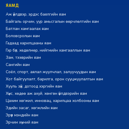
ЯАМД
Аж үйлдвэр, эрдэс баялгийн яам
Байгаль орчин, уур амьсгалын өөрчлөлтийн яам
Батлан хамгаалах яам
Боловсролын яам
Гадаад харилцааны яам
Гэр бүл, хөдөлмөр, нийгмийн хамгааллын яам
Зам, тээврийн яам
Сангийн яам
Соёл, спорт, аялал жуулчлал, залуучуудын яам
Хот байгуулалт, барилга, орон сууцжуулалтын яам
Хууль зүй, дотоод хэргийн яам
Хүнс, хөдөө аж ахуй, хөнгөн үйлдвэрийн яам
Цахим хөгжил, инновац, харилцаа холбооны яам
Эдийн засаг, хөгжлийн яам
Эрүүл мэндийн яам
Эрчим хүчний яам