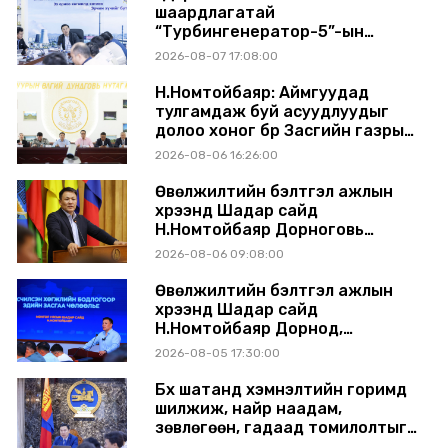
шаардлагатай
“Турбингенератор-5”-ын
шинэчлэлийн төсвийг
2026-08-07 17:08:00
шийдвэрлэхээр болов
Н.Номтойбаяр: Аймгуудад
тулгамдаж буй асуудлуудыг
долоо хоног бүр Засгийн газрын
хуралдаанд танилцуулж,
2026-08-06 16:26:00
шийдвэрлүүлнэ
Өвөлжилтийн бэлтгэл ажлын
хүрээнд Шадар сайд
Н.Номтойбаяр Дорноговь
аймагт ажиллав
2026-08-06 09:08:00
Өвөлжилтийн бэлтгэл ажлын
хүрээнд Шадар сайд
Н.Номтойбаяр Дорнод,
Сүхбаатар аймагт ажиллав
2026-08-05 17:30:00
Бүх шатанд хэмнэлтийн горимд
шилжиж, найр наадам,
зөвлөгөөн, гадаад томилолтыг
хориглолоо