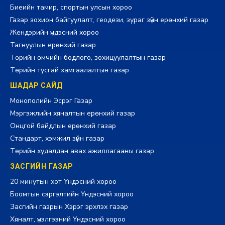
Биеийн тамир, спортын улсын хороо
Газар зохион байгуулалт, геодези, зураг зүйн ерөнхий газар
Жендэрийн үндэсний хороо
Тагнуулын ерөнхий газар
Төрийн өмчийн бодлого, зохицуулалтын газар
Төрийн тусгай хамгаалалтын газар
ШАДАР САЙД
Монополийн Эсрэг Газар
Мэргэжлийн хяналтын ерөнхий газар
Онцгой байдлын ерөнхий газар
Стандарт, хэмжил зүйн газар
Төрийн худалдан авах ажиллагааны газар
ЗАСГИЙН ГАЗАР
20 минутын хот Үндэсний хороо
Боомтын сэргэлтийн Үндэсний хороо
Засгийн газрын Хэрэг эрхлэх газар
Хяналт, үнэлгээний Үндэсний хороо