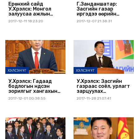
Ерөнхий сайд
Г.Занданшатар:
У.Хүрэлсүх: Монгол
Засгийн газар
залуусаа ажлын
иргэдээ өөрийн
байраар хангаж,
өмчийн газрын
2017-12-11 18:23:20
2017-12-07 21:38:31
гадаадаас авдаг
мэдээллээ гар
ажилчдын тоог 50
утсаараа авах
хувиас дээш
боломжтой болголоо
бууруулна
ХЭЛСЭН ҮГ
ХЭЛСЭН ҮГ
У.Хүрэлсүх: Гадаад
У.Хүрэлсүх: Засгийн
бодлогын үндсэн
газраас соёл, урлагт
зорилгыг хангахын
зарцуулах
төлөө манай Засгийн
санхүүжилтийг
2017-12-01 00:38:55
2017-11-28 21:07:41
газар ажиллах
нэмэгдүүлэхэд онцгой
болно
анхаарна