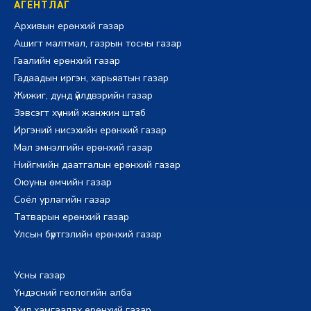
АГЕНТЛАГ
Архивын ерөнхий газар
Ашигт малтмал, газрын тосны газар
Гаалийн ерөнхий газар
Гадаадын иргэн, харьяатын газар
Жижиг, дунд үйлдвэрийн газар
Зэвсэгт хүчний жанжин штаб
Иргэний нисэхийн ерөнхий газар
Мал эмнэлгийн ерөнхий газар
Нийгмийн даатгалын ерөнхий газар
Оюуны өмчийн газар
Соёл урлагийн газар
Татварын ерөнхий газар
Улсын бүртгэлийн ерөнхий газар
Усны газар
Үндэсний геологийн алба
Хил хамгаалах ерөнхий газар