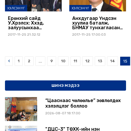
ХЭЛСЭН ҮГ
ХЭЛСЭН ҮГ
Ерөнхий сайд
Анхдугаар Үндсэн
У.Хүрэлсүх: Хүүхэд,
хуулиа баталж,
залуусынхаа
БНМАУ тунхагласан
ирээдүйд хувь нэмэр
ойн өдрийг
2017-11-25 21:32:12
2017-11-25 17:00:03
болох үйл ажиллагаа,
тохиолдуулан
бодлого,
Ерөнхий сайд
хөтөлбөрүүдийг
Ухнаагийн Хүрэлсүх
дэмжиж ажиллана
мэндчилгээ
дэвшүүллээ
Prev
1
2
...
9
10
11
12
13
14
15
ШИНЭ МЭДЭЭ
“Цааснаас чөлөөлье” зөвлөлдөх
хэлэлцүүлэг боллоо
2026-08-07 18:17:00
"ДЦС-3” ТӨХК-ийн нэн