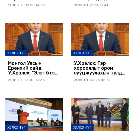
салбарын хөгжлийн
байгаагүй их
2018-02-02 00:14:39
2018-01-21 18:37:41
зорилтуудыг бүрэн
хэмжээний бүтээн
дүүрэн хэрэгжүүлэхийн
байгуулалт өрнөнө
төлөө чармайн
ажиллана
ХЭЛСЭН ҮГ
ХЭЛСЭН ҮГ
Монгол Улсын
У.Хүрэлсүх: Гэр
Ерөнхий сайд
хорооллыг орон
У.Хүрэлсүх: “Элэг бүтэн
сууцжуулахын тулд
Монгол”
ипотекийн зээлийг
2018-01-19 00:03:33
2018-01-04 23:48:31
хөтөлбөрийн
үргэлжлүүлнэ
хэрэгжилтийг
эрчимжүүлнэ
ХЭЛСЭН ҮГ
ХЭЛСЭН ҮГ