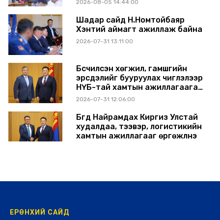
2026-08-05 14:44:00
Шадар сайд Н.Номтойбаяр
Хэнтий аймагт ажиллаж байна
2026-07-31 13:11:00
Бүсчилсэн хөгжил, гамшгийн
эрсдэлийг бууруулах чиглэлээр
НҮБ-тай хамтын ажиллагаагаа
өргөжүүлэхээр санал солилцлоо
2026-07-31 12:06:00
Бүгд Найрамдах Киргиз Улстай
худалдаа, тээвэр, логистикийн
хамтын ажиллагааг өргөжүүлнэ
2026-07-30 14:17:00
ЕРӨНХИЙ САЙД