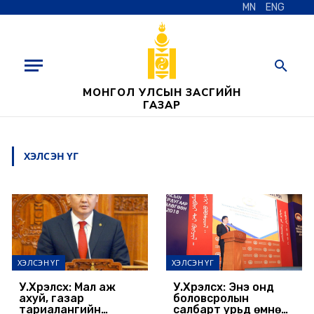
MN
ENG
МОНГОЛ УЛСЫН ЗАСГИЙН
ГАЗАР
ХЭЛСЭН ҮГ
ХЭЛСЭН ҮГ
ХЭЛСЭН ҮГ
У.Хүрэлсүх: Мал аж
У.Хүрэлсүх: Энэ онд
ахуй, газар
боловсролын
тариалангийн
салбарт урьд өмнө