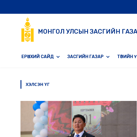
МОНГОЛ УЛСЫН ЗАСГИЙН ГАЗ
ЕРӨНХИЙ САЙД
ЗАСГИЙН ГАЗАР
ТӨРИЙН 
ХЭЛСЭН ҮГ