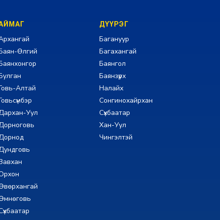
АЙМАГ
ДҮҮРЭГ
Архангай
Багануур
Баян-Өлгий
Багахангай
Баянхонгор
Баянгол
Булган
Баянзүрх
Говь-Алтай
Налайх
Говьсүмбэр
Сонгинохайрхан
Дархан-Уул
Сүхбаатар
Дорноговь
Хан-Уул
Дорнод
Чингэлтэй
Дундговь
Завхан
Орхон
Өвөрхангай
Өмнөговь
Сүхбаатар