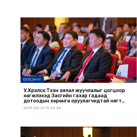
ХЭЛСЭН ҮГ
У.Хүрэлсүх:Түүхэн аялал жуучлалыг цогцоор
хөгжүүлэхэд Засгийн газар гадаад
дотоодын хөрөнгө оруулагчидтай нягт
түншлэн ажиллахад бэлэн
2019-04-21 19:53:34