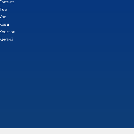
Сэлэнгэ
Төв
Увс
Ховд
Хөвсгөл
Хэнтий