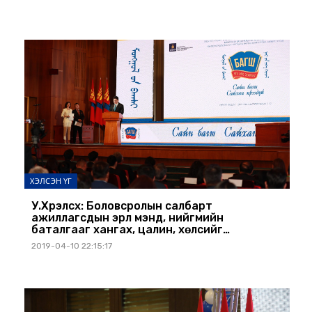
ХЭЛСЭН ҮГ
У.Хүрэлсүх: Боловсролын салбарт
ажиллагсдын эрүүл мэнд, нийгмийн
баталгааг хангах, цалин, хөлсийг
нэмэгдүүлэх чиглэлээр үе шаттай арга
2019-04-10 22:15:17
хэмжээг авах болно