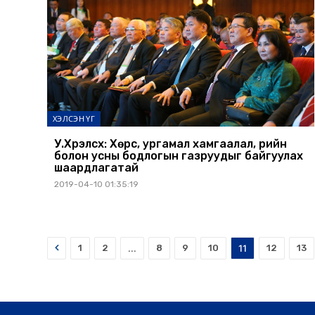
ХЭЛСЭН ҮГ
У.Хүрэлсүх: Хөрс, ургамал хамгаалал, үрийн
болон усны бодлогын газруудыг байгуулах
шаардлагатай
2019-04-10 01:35:19
Prev
1
2
...
8
9
10
11
12
13