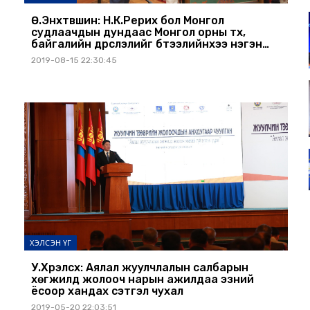
Ө.Энхтүвшин: Н.К.Рерих бол Монгол
судлаачдын дундаас Монгол орны түүх,
байгалийн дүрслэлийг бүтээлийнхээ нэгэн
чухал сэдэв болгодогоороо онцлогтой
2019-08-15 22:30:45
ХЭЛСЭН ҮГ
У.Хүрэлсүх: Аялал жуулчлалын салбарын
хөгжилд жолооч нарын ажилдаа эзний
ёсоор хандах сэтгэл чухал
2019-05-20 22:03:51