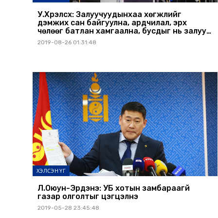
У.Хүрэлсүх: Залуучуудынхаа хөгжлийг
дэмжих сан байгуулна, ардчилал, эрх
чөлөөг батлан хамгаална, бусдыг нь залуус
та бүхэн хий
2019-08-26 01:31:48
ХЭЛСЭН ҮГ
Л.Оюун-Эрдэнэ: УБ хотын замбараагүй
газар олголтыг цэгцэлнэ
2019-05-28 23:45:48