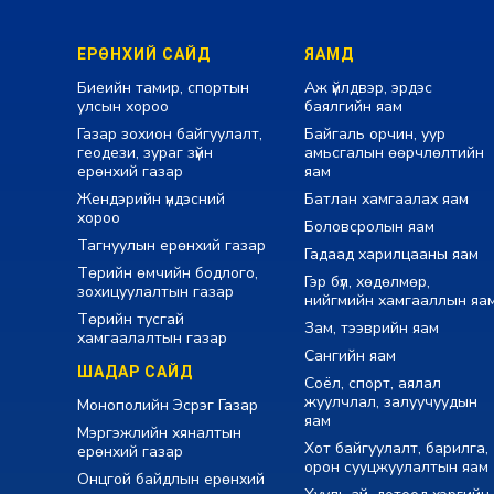
ЕРӨНХИЙ САЙД
ЯАМД
Биеийн тамир, спортын
Аж үйлдвэр, эрдэс
улсын хороо
баялгийн яам
Газар зохион байгуулалт,
Байгаль орчин, уур
геодези, зураг зүйн
амьсгалын өөрчлөлтийн
ерөнхий газар
яам
Жендэрийн үндэсний
Батлан хамгаалах яам
хороо
Боловсролын яам
Тагнуулын ерөнхий газар
Гадаад харилцааны яам
Төрийн өмчийн бодлого,
Гэр бүл, хөдөлмөр,
зохицуулалтын газар
нийгмийн хамгааллын яа
Төрийн тусгай
Зам, тээврийн яам
хамгаалалтын газар
Сангийн яам
ШАДАР САЙД
Соёл, спорт, аялал
жуулчлал, залуучуудын
Монополийн Эсрэг Газар
яам
Мэргэжлийн хяналтын
Хот байгуулалт, барилга,
ерөнхий газар
орон сууцжуулалтын яам
Онцгой байдлын ерөнхий