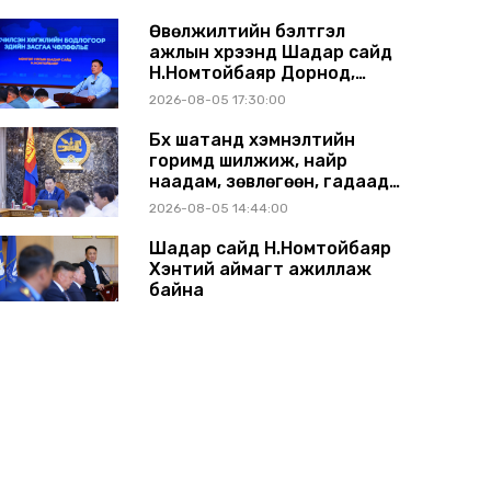
Өвөлжилтийн бэлтгэл
ажлын хүрээнд Шадар сайд
Н.Номтойбаяр Дорнод,
Сүхбаатар аймагт ажиллав
2026-08-05 17:30:00
Бүх шатанд хэмнэлтийн
горимд шилжиж, найр
наадам, зөвлөгөөн, гадаад
томилолтыг хориглолоо
2026-08-05 14:44:00
Шадар сайд Н.Номтойбаяр
Хэнтий аймагт ажиллаж
байна
2026-07-31 13:11:00