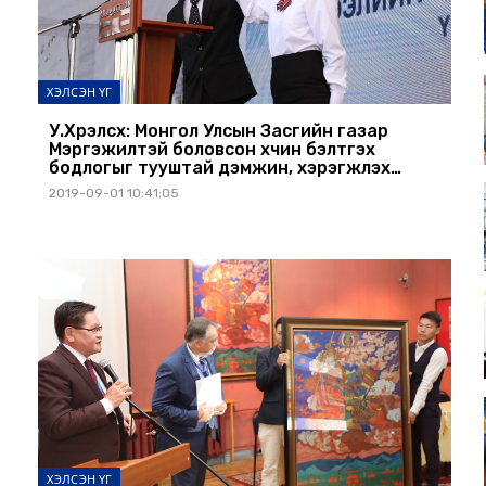
ХЭЛСЭН ҮГ
У.Хүрэлсүх: Монгол Улсын Засгийн газар
Мэргэжилтэй боловсон хүчин бэлтгэх
бодлогыг тууштай дэмжин, хэрэгжүүлэх
болно
2019-09-01 10:41:05
ХЭЛСЭН ҮГ