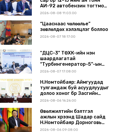
сар бүр 12-15 мянган тонн
АИ-92 автобензин тогтмол
нийлүүлэх хүсэлт тавилаа
2026-08-08 11:03:00
“Цааснаас чөлөөлье”
зөвлөлдөх хэлэлцүүлэг боллоо
2026-08-07 18:17:00
"ДЦС-3” ТӨХК-ийн нэн
шаардлагатай
“Турбингенератор-5”-ын
шинэчлэлийн төсвийг
2026-08-07 17:08:00
шийдвэрлэхээр болов
Н.Номтойбаяр: Аймгуудад
тулгамдаж буй асуудлуудыг
долоо хоног бүр Засгийн
газрын хуралдаанд
2026-08-06 16:26:00
танилцуулж, шийдвэрлүүлнэ
Өвөлжилтийн бэлтгэл
ажлын хүрээнд Шадар сайд
Н.Номтойбаяр Дорноговь
аймагт ажиллав
2026-08-06 09:08:00