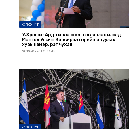
ХЭЛСЭН ҮГ
У.Хүрэлсүх: Ард түмнээ соён гэгээрүүлэх үйлсэд
Монгол Улсын Консерваторийн оруулах
хувь нэмэр, үүрэг чухал
2019-09-01 11:21:48
ХЭЛСЭН ҮГ