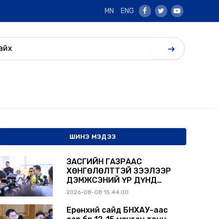
MN
ENG
Facebook
Twitter
Youtube
ШИНЭ МЭДЭЭ
ЗАСГИЙН ГАЗРААС
ХӨНГӨЛӨЛТТЭЙ ЗЭЭЛЭЭР
ДЭМЖСЭНИЙ ҮР ДҮНД
ШАТАХУУН ХАДГАЛАХ
2026-08-08 15:44:00
САВНУУД ЭХНЭЭСЭЭ
АШИГЛАЛТАД ОРЖ БАЙНА
Ерөнхий сайд БНХАУ-аас