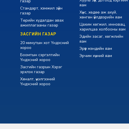
Хууль зүй, дотоод хэргийн
газар
яам
Стандарт, хэмжил зүйн
Хүнс, хөдөө аж ахуй,
газар
хөнгөн үйлдвэрийн яам
Төрийн худалдан авах
Цахим хөгжил, инновац,
ажиллагааны газар
харилцаа холбооны яам
ЗАСГИЙН ГАЗАР
Эдийн засаг, хөгжлийн
яам
20 минутын хот Үндэсний
хороо
Эрүүл мэндийн яам
Боомтын сэргэлтийн
Эрчим хүчний яам
Үндэсний хороо
Засгийн газрын Хэрэг
эрхлэх газар
Хяналт, үнэлгээний
Үндэсний хороо