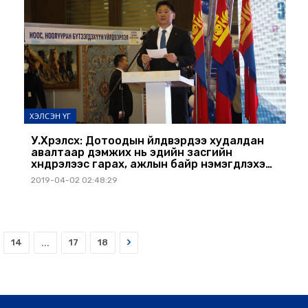
ХЭЛСЭН ҮГ
У.Хүрэлсүх: Дотоодын үйлдвэрүүдээ худалдан
авалтаар дэмжих нь эдийн засгийн
хүндрэлээс гарах, ажлын байр нэмэгдүүлэхэд
бодитой хувь нэмэр болно
2019-04-02 02:48:29
Next
14
...
17
18