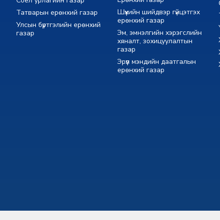
Соёл урлагийн газар
Шүүхийн шийдвэр гүйцэтгэх
Татварын ерөнхий газар
ерөнхий газар
Улсын бүртгэлийн ерөнхий
Эм, эмнэлгийн хэрэгслийн
газар
хяналт, зохицуулалтын
газар
Эрүүл мэндийн даатгалын
ерөнхий газар