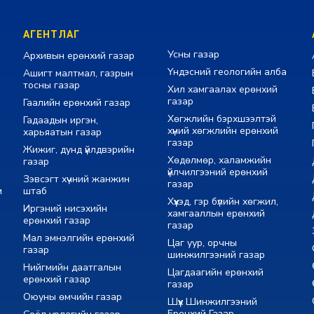
АГЕНТЛАГ
Усны газар
Архивын ерөнхий газар
Үндэсний геологийн алба
Ашигт малтмал, газрын
тосны газар
Хил хамгаалах ерөнхий
газар
Гаалийн ерөнхий газар
Хөгжлийн бэрхшээлтэй
Гадаадын иргэн,
хүний хөгжлийн ерөнхий
харьяатын газар
газар
Жижиг, дунд үйлдвэрийн
Хөдөлмөр, халамжийн
газар
үйлчилгээний ерөнхий
Зэвсэгт хүчний жанжин
газар
м
штаб
Хүүхэд, гэр бүлийн хөгжил,
Иргэний нисэхийн
хамгааллын ерөнхий
ерөнхий газар
газар
Мал эмнэлгийн ерөнхий
Цаг уур, орчны
газар
шинжилгээний газар
Нийгмийн даатгалын
Цагдаагийн ерөнхий
ерөнхий газар
газар
Оюуны өмчийн газар
Шүүх Шинжилгээний
Ерөнхий Газар