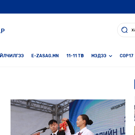
АР
ҮЙЛЧИЛГЭЭ
E-ZASAG.MN
11-11 ТӨВ
МЭДЭЭ
COP17