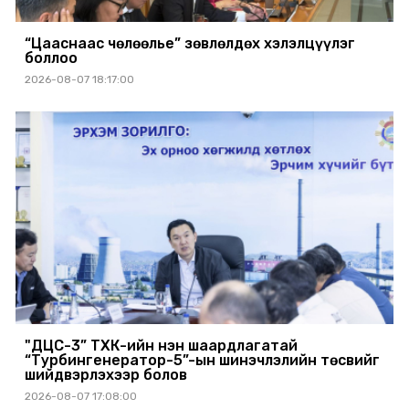
“Цааснаас чөлөөлье” зөвлөлдөх хэлэлцүүлэг
боллоо
2026-08-07 18:17:00
"ДЦС-3” ТӨХК-ийн нэн шаардлагатай
“Турбингенератор-5”-ын шинэчлэлийн төсвийг
шийдвэрлэхээр болов
2026-08-07 17:08:00