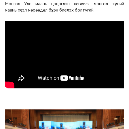
Монгол Улс маань цэцэглэн хөгжиж, монгол түмний
маань
хүсэл мөрөөдөл бүхэн биелэх болтугай.