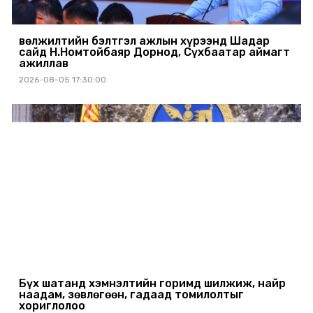
Өвөлжилтийн бэлтгэл ажлын хүрээнд Шадар
сайд Н.Номтойбаяр Дорнод, Сүхбаатар аймагт
ажиллав
2026-08-05 17:30:00
Бүх шатанд хэмнэлтийн горимд шилжиж, найр
наадам, зөвлөгөөн, гадаад томилолтыг
хориглолоо