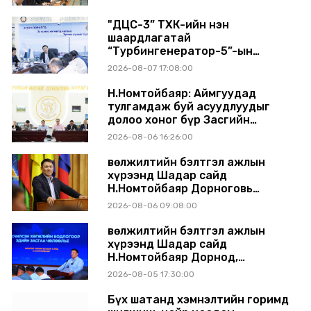
"ДЦС-3” ТӨХК-ийн нэн
шаардлагатай
“Турбингенератор-5”-ын
шинэчлэлийн төсвийг
2026-08-07 17:08:00
шийдвэрлэхээр болов
Н.Номтойбаяр: Аймгуудад
тулгамдаж буй асуудлуудыг
долоо хоног бүр Засгийн
газрын хуралдаанд
2026-08-06 16:26:00
танилцуулж, шийдвэрлүүлнэ
Өвөлжилтийн бэлтгэл ажлын
хүрээнд Шадар сайд
Н.Номтойбаяр Дорноговь
аймагт ажиллав
2026-08-06 09:08:00
Өвөлжилтийн бэлтгэл ажлын
хүрээнд Шадар сайд
Н.Номтойбаяр Дорнод,
Сүхбаатар аймагт ажиллав
2026-08-05 17:30:00
Бүх шатанд хэмнэлтийн горимд