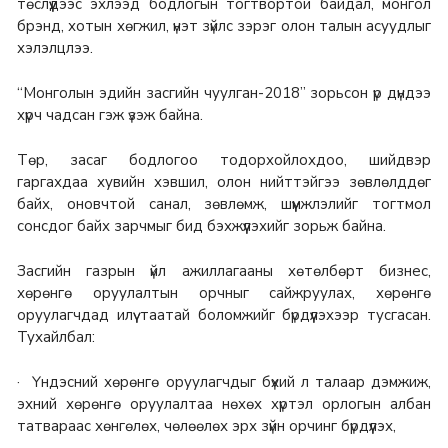
төслүүдээс эхлээд бодлогын тогтвортой байдал, монгол
брэнд, хотын хөгжил, үнэт зүйлс зэрэг олон талын асуудлыг
хэлэлцлээ.
“Монголын эдийн засгийн чуулган-2018” зорьсон үр дүндээ
хүрч чадсан гэж үзэж байна.
Төр, засаг бодлогоо тодорхойлохдоо, шийдвэр
гаргахдаа хувийн хэвшил, олон нийттэйгээ зөвлөлддөг
байх, оновчтой санал, зөвлөмж, шүүмжлэлийг тогтмол
сонсдог байх зарчмыг бид бэхжүүлэхийг зорьж байна.
Засгийн газрын үйл ажиллагааны хөтөлбөрт бизнес,
хөрөнгө оруулалтын орчныг сайжруулах, хөрөнгө
оруулагчдад илүү таатай боломжийг бүрдүүлэхээр тусгасан.
Тухайлбал:
· Үндэсний хөрөнгө оруулагчдыг бүхий л талаар дэмжиж,
эхний хөрөнгө оруулалтаа нөхөх хүртэл орлогын албан
татвараас хөнгөлөх, чөлөөлөх эрх зүйн орчинг бүрдүүлэх,