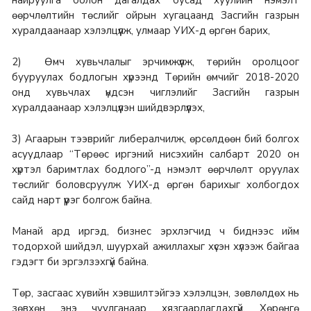
өөрчлөлтийн төслийг ойрын хугацаанд Засгийн газрын
хуралдаанаар хэлэлцүүлж, улмаар УИХ-д өргөн барих,
2) Өмч хувьчлалыг эрчимжүүлж, төрийн оролцоог
бууруулах бодлогын хүрээнд Төрийн өмчийг 2018-2020
онд хувьчлах үндсэн чиглэлийг Засгийн газрын
хуралдаанаар хэлэлцүүлэн шийдвэрлүүлэх,
3) Агаарын тээврийг либералчилж, өрсөлдөөн бий болгох
асуудлаар “Төрөөс иргэний нисэхийн салбарт 2020 он
хүртэл баримтлах бодлого”-д нэмэлт өөрчлөлт оруулах
төслийг боловсруулж УИХ-д өргөн барихыг холбогдох
сайд нарт үүрэг болгож байна.
Манай ард иргэд, бизнес эрхлэгчид ч биднээс ийм
тодорхой шийдэл, шуурхай ажиллахыг хүсэн хүлээж байгаа
гэдэгт би эргэлзэхгүй байна.
Төр, засгаас хувийн хэвшилтэйгээ хэлэлцэн, зөвлөлдөх нь
зөвхөн энэ чуулганаар хязгаарлагдахгүй, Хөрөнгө