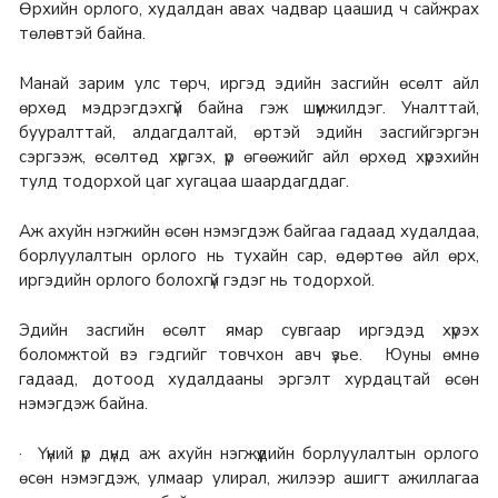
Өрхийн орлого, худалдан авах чадвар цаашид ч сайжрах
төлөвтэй байна.
Манай зарим улс төрч, иргэд эдийн засгийн өсөлт айл
өрхөд мэдрэгдэхгүй байна гэж шүүмжилдэг. Уналттай,
бууралттай, алдагдалтай, өртэй эдийн засгийгэргэн
сэргээж, өсөлтөд хүргэх, үр өгөөжийг айл өрхөд хүрэхийн
тулд тодорхой цаг хугацаа шаардагддаг.
Аж ахуйн нэгжийн өсөн нэмэгдэж байгаа гадаад худалдаа,
борлуулалтын орлого нь тухайн сар, өдөртөө айл өрх,
иргэдийн орлого болохгүй гэдэг нь тодорхой.
Эдийн засгийн өсөлт ямар сувгаар иргэдэд хүрэх
боломжтой вэ гэдгийг товчхон авч үзье. Юуны өмнө
гадаад, дотоод худалдааны эргэлт хурдацтай өсөн
нэмэгдэж байна.
· Үүний үр дүнд аж ахуйн нэгжүүдийн борлуулалтын орлого
өсөн нэмэгдэж, улмаар улирал, жилээр ашигт ажиллагаа