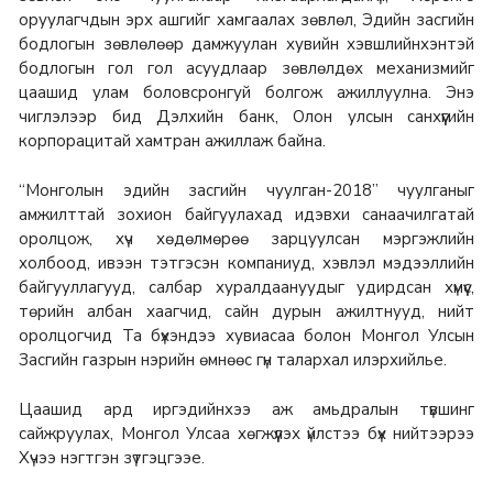
оруулагчдын эрх ашгийг хамгаалах зөвлөл, Эдийн засгийн
бодлогын зөвлөлөөр дамжуулан хувийн хэвшлийнхэнтэй
бодлогын гол гол асуудлаар зөвлөлдөх механизмийг
цаашид улам боловсронгуй болгож ажиллуулна. Энэ
чиглэлээр бид Дэлхийн банк, Олон улсын санхүүгийн
корпорацитай хамтран ажиллаж байна.
“Монголын эдийн засгийн чуулган-2018” чуулганыг
амжилттай зохион байгуулахад идэвхи санаачилгатай
оролцож, хүч хөдөлмөрөө зарцуулсан мэргэжлийн
холбоод, ивээн тэтгэсэн компаниуд, хэвлэл мэдээллийн
байгууллагууд, салбар хуралдаануудыг удирдсан хүмүүс,
төрийн албан хаагчид, сайн дурын ажилтнууд, нийт
оролцогчид Та бүхэндээ хувиасаа болон Монгол Улсын
Засгийн газрын нэрийн өмнөөс гүн талархал илэрхийлье.
Цаашид ард иргэдийнхээ аж амьдралын түвшинг
сайжруулах, Монгол Улсаа хөгжүүлэх үйлстээ бүх нийтээрээ
Хүчээ нэгтгэн зүтгэцгээе.