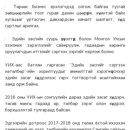
· Төрөөс бизнес эрхлэгчдэд олгож байгаа тусгай
зөвшөөрлийн тоог гурав дахин цөөрүүлж, хүчинтэй байх
хугацааг уртасган, давхардсан хяналт шалгалт, хүнд
суртлыг арилгах,
· Эдийн засгийн суурь үзүүлэлтүүд болон Монгол Улсын
зээлжих зэрэглэлийг сайжруулж, гадаадын хөрөнгө
оруулагчдын итгэлийг сэргээх зэргийг нэрлэж болно.
УИХ-аас батлан гаргасан “Эдийн засгийг сэргээх
хөтөлбөр”-ийн зорилтуудыг амжилттай хэрэгжүүлснээр
эдийн засаг хүндрэлээс гарч тогтвортой өсөлтийнхөө
замд орж байна.
2016 оны УИХ-ын сонгуулийн дараа эдийн засаг хүндэрч,
төсөв мөнгө, гадаад өр, төлбөр зэрэг олон хүндрэл,
бэрхшээлтэй тулгараад байсан.
Эдгээрийн дотроос 2017-2018 онд төлөх ёстой ихээхэн
хэмжээний өр зээл, төлбөрийн нэхэмжлэл Сангийн сайдын