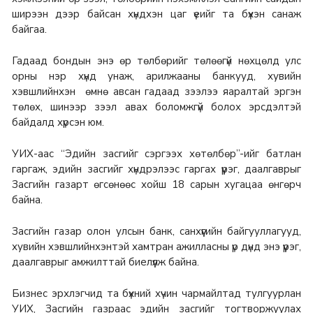
ширээн дээр байсан хүндхэн цаг үеийг та бүхэн санаж
байгаа.
Гадаад бондын энэ өр төлбөрийг төлөөгүй нөхцөлд улс
орны нэр хүнд унаж, арилжааны банкууд, хувийн
хэвшлийнхэн өмнө авсан гадаад зээлээ яаралтай эргэн
төлөх, шинээр зээл авах боломжгүй болох эрсдэлтэй
байдалд хүрсэн юм.
УИХ-аас “Эдийн засгийг сэргээх хөтөлбөр”-ийг батлан
гаргаж, эдийн засгийг хүндрэлээс гаргах үүрэг, даалгаврыг
Засгийн газарт өгсөнөөс хойш 18 сарын хугацаа өнгөрч
байна.
Засгийн газар олон улсын банк, санхүүгийн байгууллагууд,
хувийн хэвшлийнхэнтэй хамтран ажилласны үр дүнд энэ үүрэг,
даалгаврыг амжилттай биелүүлж байна.
Бизнес эрхлэгчид та бүхний хүчин чармайлтад тулгуурлан
УИХ, Засгийн газраас эдийн засгийг тогтворжуулах