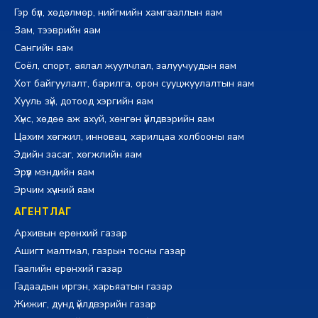
Гэр бүл, хөдөлмөр, нийгмийн хамгааллын яам
Зам, тээврийн яам
Сангийн яам
Соёл, спорт, аялал жуулчлал, залуучуудын яам
Хот байгуулалт, барилга, орон сууцжуулалтын яам
Хууль зүй, дотоод хэргийн яам
Хүнс, хөдөө аж ахуй, хөнгөн үйлдвэрийн яам
Цахим хөгжил, инновац, харилцаа холбооны яам
Эдийн засаг, хөгжлийн яам
Эрүүл мэндийн яам
Эрчим хүчний яам
АГЕНТЛАГ
Архивын ерөнхий газар
Ашигт малтмал, газрын тосны газар
Гаалийн ерөнхий газар
Гадаадын иргэн, харьяатын газар
Жижиг, дунд үйлдвэрийн газар