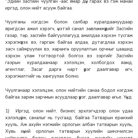
“Эдийн засгийн чуулган”-аас ямар дүн гарах вэ гэж манай
иргэд, олон нийт асууж байгаа.
Чуулганы нэгдсэн болон салбар хуралдаануудаар
яригдсан ажил хэрэгч, үнэтэй санал зөвлөмжүүдийг Засгийн
газар, төр, засгийн байгууллагууд ажилдаа хэрхэн тусгаж
хэрэгжүүлэх вэ, гаргаж байгаа алдаа, дутагдлаа хэрхэн
засч сайжруулах вэ, хөрөнгө оруулалтын орчныг цаашид
хэрхэн улам тогтвортой болгох вэ зэргийг Засгийн
газрын хуралдаанаар хэлэлцэн, холбогдох яамд,
агентлаг, Засаг дарга нарт үүрэг даалгавар өгч,
хэрэгжилтийг нь хангуулах болно.
Чуулганаар хэлэлцэж, олон нийтийн санаа бодол нэгдэж
байгаа зарим зарчмын асуудлаар үүрэг, даалгавар өгье. Үүнд:
1) Иргэд, олон нийт, бизнес эрхлэгчдээр олон удаа
хэлэлцүүлж, саналыг нь тусгаад байгаа Татварын ерөнхий
хууль, Аж ахуйн нэгжийн орлогын албан татварын хууль,
Хувь хүний орлогын татварын хуулийн шинэчилсэн
найруулга болон дагалдах бусад хуулийн нэмэлт