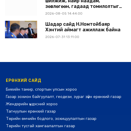
шилжиж, найр наадам,
зөвлөгөөн, гадаад томилолтыг
хориглолоо
2026-08-05 14:44:00
Шадар сайд Н.Номтойбаяр
Хэнтий аймагт ажиллаж байна
2026-07-31 13:11:00
ЕРӨНХИЙ САЙД
Биеийн тамир, спортын улсын хороо
Газар зохион байгуулалт, геодези, зураг зүйн ерөнхий газар
Жендэрийн үндэсний хороо
Тагнуулын ерөнхий газар
Төрийн өмчийн бодлого, зохицуулалтын газар
Төрийн тусгай хамгаалалтын газар