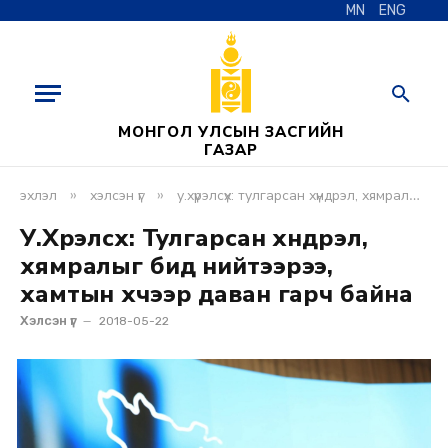
MN
ENG
МОНГОЛ УЛСЫН ЗАСГИЙН
ГАЗАР
»
»
эхлэл
хэлсэн үг
у.хүрэлсүх: тулгарсан хүндрэл, хямралыг бид нийтээрээ, хамтын хүчээр даван гарч байна
У.Хүрэлсүх: Тулгарсан хүндрэл,
хямралыг бид нийтээрээ,
хамтын хүчээр даван гарч байна
Хэлсэн үг
2018-05-22