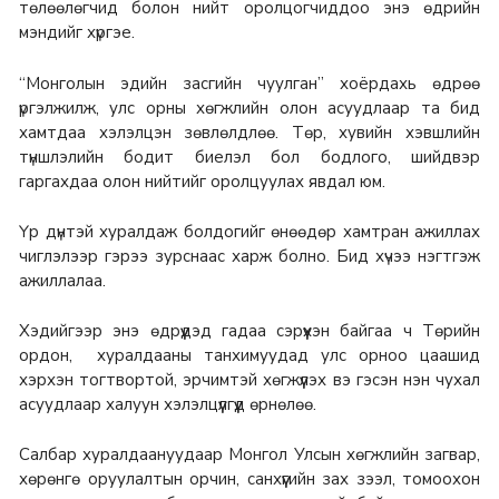
төлөөлөгчид болон нийт оролцогчиддоо энэ өдрийн
мэндийг хүргэе.
“Монголын эдийн засгийн чуулган” хоёрдахь өдрөө
үргэлжилж, улс орны хөгжлийн олон асуудлаар та бид
хамтдаа хэлэлцэн зөвлөлдлөө. Төр, хувийн хэвшлийн
түншлэлийн бодит биелэл бол бодлого, шийдвэр
гаргахдаа олон нийтийг оролцуулах явдал юм.
Үр дүнтэй хуралдаж болдогийг өнөөдөр хамтран ажиллах
чиглэлээр гэрээ зурснаас харж болно. Бид хүчээ нэгтгэж
ажиллалаа.
Хэдийгээр энэ өдрүүдэд гадаа сэрүүхэн байгаа ч Төрийн
ордон, хуралдааны танхимуудад улс орноо цаашид
хэрхэн тогтвортой, эрчимтэй хөгжүүлэх вэ гэсэн нэн чухал
асуудлаар халуун хэлэлцүүлгүүд өрнөлөө.
Салбар хуралдаануудаар Монгол Улсын хөгжлийн загвар,
хөрөнгө оруулалтын орчин, санхүүгийн зах зээл, томоохон