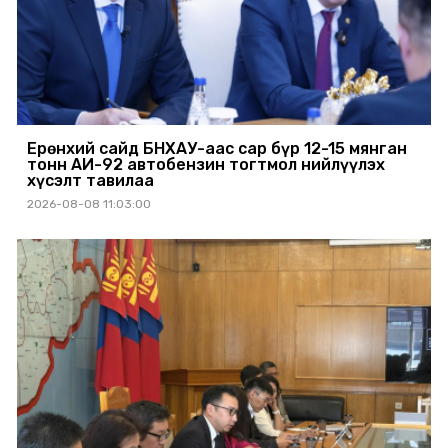
Ерөнхий сайд БНХАУ-аас сар бүр 12-15 мянган
тонн АИ-92 автобензин тогтмол нийлүүлэх
хүсэлт тавилаа
2026-08-08 11:03:00