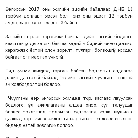
Өнгөрсөн 2017 оны жилийн эцсийн байдлаар ДНБ 11
тэрбум долларт хүрсэн бол энэ оны эцэст 12 тэрбум
ам.долларт хүрэх төлөвтэй байна.
Засгийн газраас хэрэгжүүлж байгаа эдийн засгийн бодлого
нааштай үр дүнгээ өгч байгаа хэдий ч бидний өмнө цаашид
хэрэгжүүлэх ёстой олон зорилт, тулгарч болзошгүй эрсдэл
байгааг огт мартах учиргүй.
Бид өмнөх жилүүдэд гаргаж байсан бодлогын алдаагаа
дахин давтахгүй байхад “Эдийн засгийн чуулган” онцгой
ач холбогдолтой боллоо.
Чуулганы үеэр өнгөрсөн жилүүдэд төр, засгаас явуулсан
бодлого, үйл ажиллагааны алдаа оноо, сул талуудыг
бизнес эрхлэгчид, эрдэмтэн судлаачид хэлж, шүүмжилж,
цаашид хэрэгжүүлэх ажлын талаар санал, зөвлөгөө өгсөн нь
бидэнд үнэтэй зөвлөгөө боллоо.