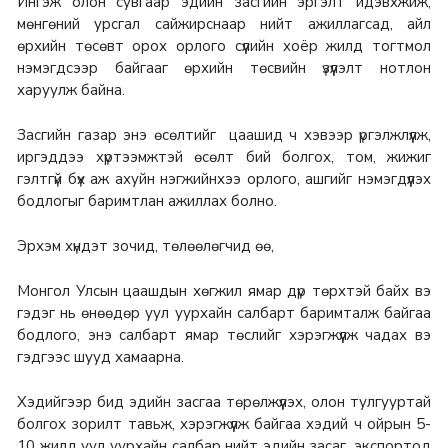
Ингэж олон сувгаар эдийн засгийн эргэлт идэвхжиж,
мөнгөний урсгал сайжирснаар нийт ажиллагсад, айл
өрхийн төсөвт орох орлого сүүлийн хоёр жилд тогтмол
нэмэгдсээр байгааг өрхийн төсвийн үзүүлэлт нотлон
харуулж байна.
Засгийн газар энэ өсөлтийг цаашид ч хэвээр үргэлжлүүлж,
иргэддээ хүртээмжтэй өсөлт бий болгох, том, жижиг
гэлтгүй бүх аж ахуйн нэгжийнхээ орлого, ашгийг нэмэгдүүлэх
бодлогыг баримтлан ажиллах болно.
Эрхэм хүндэт зочид, төлөөлөгчид өө,
Монгол Улсын цаашдын хөгжил ямар дүр төрхтэй байх вэ
гэдэг нь өнөөдөр уул уурхайн салбарт баримталж байгаа
бодлого, энэ салбарт ямар төслийг хэрэгжүүлж чадах вэ
гэдгээс шууд хамаарна.
Хэдийгээр бид эдийн засгаа төрөлжүүлэх, олон тулгууртай
болгох зорилт тавьж, хэрэгжүүлж байгаа хэдий ч ойрын 5-
10 жилд уул уурхайн салбар нийт эдийн засаг, экспортод