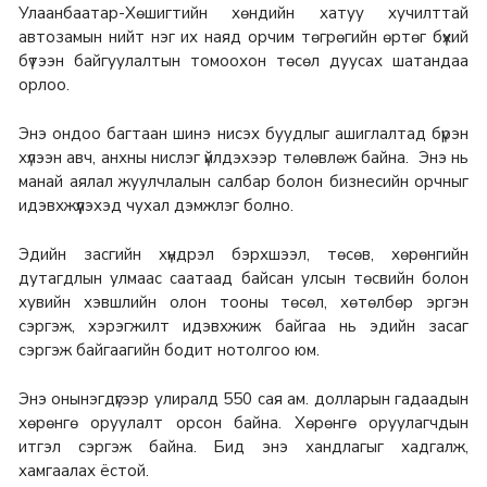
Улаанбаатар-Хөшигтийн хөндийн хатуу хучилттай
автозамын нийт нэг их наяд орчим төгрөгийн өртөг бүхий
бүтээн байгуулалтын томоохон төсөл дуусах шатандаа
орлоо.
Энэ ондоо багтаан шинэ нисэх буудлыг ашиглалтад бүрэн
хүлээн авч, анхны нислэг үйлдэхээр төлөвлөж байна. Энэ нь
манай аялал жуулчлалын салбар болон бизнесийн орчныг
идэвхжүүлэхэд чухал дэмжлэг болно.
Эдийн засгийн хүндрэл бэрхшээл, төсөв, хөрөнгийн
дутагдлын улмаас саатаад байсан улсын төсвийн болон
хувийн хэвшлийн олон тооны төсөл, хөтөлбөр эргэн
сэргэж, хэрэгжилт идэвхжиж байгаа нь эдийн засаг
сэргэж байгаагийн бодит нотолгоо юм.
Энэ онынэгдүгээр улиралд 550 сая ам. долларын гадаадын
хөрөнгө оруулалт орсон байна. Хөрөнгө оруулагчдын
итгэл сэргэж байна. Бид энэ хандлагыг хадгалж,
хамгаалах ёстой.