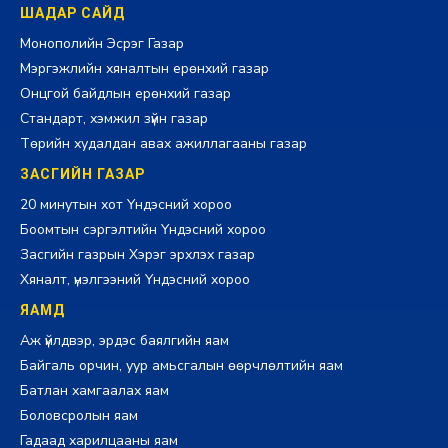
ШАДАР САЙД
Монополийн Эсрэг Газар
Мэргэжлийн хяналтын ерөнхий газар
Онцгой байдлын ерөнхий газар
Стандарт, хэмжил зүйн газар
Төрийн худалдан авах ажиллагааны газар
ЗАСГИЙН ГАЗАР
20 минутын хот Үндэсний хороо
Боомтын сэргэлтийн Үндэсний хороо
Засгийн газрын Хэрэг эрхлэх газар
Хяналт, үнэлгээний Үндэсний хороо
ЯАМД
Аж үйлдвэр, эрдэс баялгийн яам
Байгаль орчин, уур амьсгалын өөрчлөлтийн яам
Батлан хамгаалах яам
Боловсролын яам
Гадаад харилцааны яам