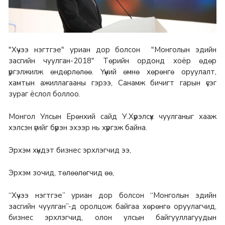
"Хүчээ нэгтгэе" уриан дор болсон "Монголын эдийн
засгийн чуулган-2018" Төрийн ордонд хоёр өдөр
үргэлжилж өндөрлөлөө. Үүний өмнө хөрөнгө оруулалт,
хамтын ажиллагааны гэрээ, Санамж бичигт гарын үсэг
зураг ёслол боллоо.
Монгол Улсын Ерөнхий сайд У.Хүрэлсүх чуулганыг хааж
хэлсэн үгийг бүрэн эхээр нь хүргэж байна.
Эрхэм хүндэт бизнес эрхлэгчид ээ,
Эрхэм зочид, төлөөлөгчид өө,
“Хүчээ нэгтгэе” уриан дор болсон “Монголын эдийн
засгийн чуулган”-д оролцож байгаа хөрөнгө оруулагчид,
бизнес эрхлэгчид, олон улсын байгууллагуудын