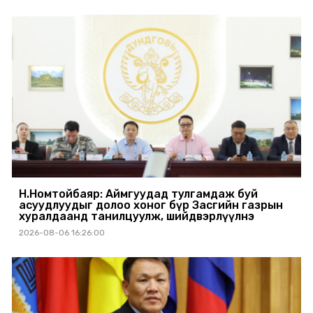
Н.Номтойбаяр: Аймгуудад тулгамдаж буй
асуудлуудыг долоо хоног бүр Засгийн газрын
хуралдаанд танилцуулж, шийдвэрлүүлнэ
2026-08-06 16:26:00