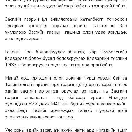
эзлэх хувийн жин өндөр байсаар байх нь тодорхой байна.
Засгийн газрын үйл ажиллагааны хөтөлбөрт томоохон
төслүүдийг эргэлтэд оруулах зорилт тусгагдсан. Энэ
чиглэлээр Засгийн газрын түвшинд олон удаа ярилцаж,
зөвлөлдөж ирсэн.
Газрын тос боловсруулах үйлдвэр, хар төмөрлөгийн
үйлдвэрлэл болон бусад боловсруулах үйлдвэрийн төслийн
ТЭЗҮ-г боловсруулж, эцэслэх шатандаа орж байна.
Манай ард иргэдийн олон жилийн турш хүлээж байгаа
Тавантолгойн нүүрсний орд газрыг цогцоор нь хэрхэн яаж
эдийн засгийн эргэлтэд оруулах вэ гэдэг нь Засгийн
газрын анхаарлын төвд байсаар ирсэн. Өчигдөр
хуралдсан УИХ дахь МАН-ын бүлгийн хуралдаанаар үүнийг
хэлэлцээд төслийг эрчимжүүлэх талаар шуурхай арга
хэмжээ авч ажиллахаар тогтлоо.
Улс орны эдийн засаг, аж ахуйн нэгж, ард иргэдийн ашиг