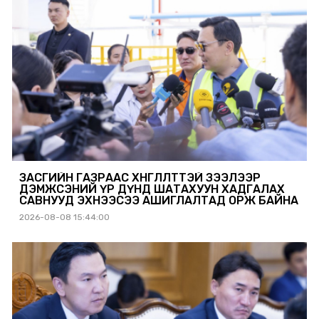
ЗАСГИЙН ГАЗРААС ХӨНГӨЛӨЛТТЭЙ ЗЭЭЛЭЭР
ДЭМЖСЭНИЙ ҮР ДҮНД ШАТАХУУН ХАДГАЛАХ
САВНУУД ЭХНЭЭСЭЭ АШИГЛАЛТАД ОРЖ БАЙНА
2026-08-08 15:44:00