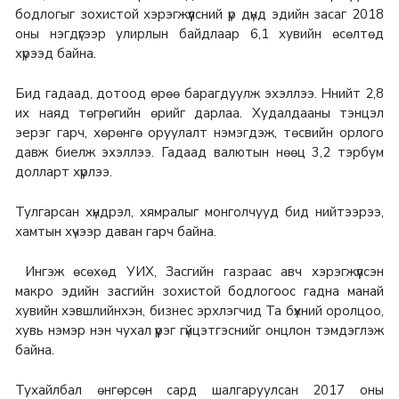
бодлогыг зохистой хэрэгжүүлсний үр дүнд эдийн засаг 2018
оны нэгдүгээр улирлын байдлаар 6,1 хувийн өсөлтөд
хүрээд байна.
Бид гадаад, дотоод өрөө барагдуулж эхэллээ. Ннийт 2,8
их наяд төгрөгийн өрийг дарлаа. Худалдааны тэнцэл
эерэг гарч, хөрөнгө оруулалт нэмэгдэж, төсвийн орлого
давж биелж эхэллээ. Гадаад валютын нөөц 3,2 тэрбум
долларт хүрлээ.
Тулгарсан хүндрэл, хямралыг монголчууд бид нийтээрээ,
хамтын хүчээр даван гарч байна.
Ингэж өсөхөд УИХ, Засгийн газраас авч хэрэгжүүлсэн
макро эдийн засгийн зохистой бодлогоос гадна манай
хувийн хэвшлийнхэн, бизнес эрхлэгчид Та бүхний оролцоо,
хувь нэмэр нэн чухал үүрэг гүйцэтгэснийг онцлон тэмдэглэж
байна.
Тухайлбал өнгөрсөн сард шалгаруулсан 2017 оны