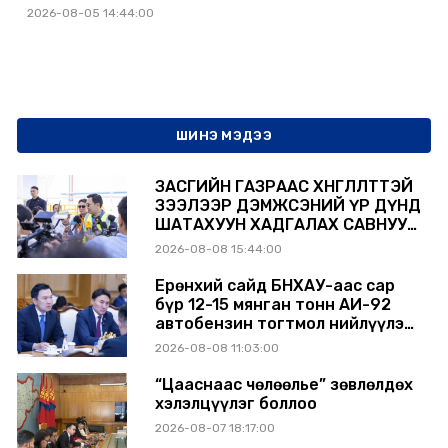
2026-08-05 14:44:00
ШИНЭ МЭДЭЭ
ЗАСГИЙН ГАЗРААС ХӨНГӨЛӨЛТТЭЙ
ЗЭЭЛЭЭР ДЭМЖСЭНИЙ ҮР ДҮНД
ШАТАХУУН ХАДГАЛАХ САВНУУД
ЭХНЭЭСЭЭ АШИГЛАЛТАД ОРЖ
2026-08-08 15:44:00
БАЙНА
Ерөнхий сайд БНХАУ-аас сар
бүр 12-15 мянган тонн АИ-92
автобензин тогтмол нийлүүлэх
хүсэлт тавилаа
2026-08-08 11:03:00
“Цааснаас чөлөөлье” зөвлөлдөх
хэлэлцүүлэг боллоо
2026-08-07 18:17:00