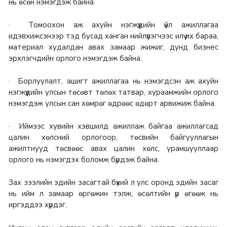
нь өсөн нэмэгдэж байна.
· Томоохон аж ахуйн нэгжүүдийн үйл ажиллагаа
идэвхижсэнээр тэд бусад ханган нийлүүлэгчээс илүү их бараа,
материал худалдан авах замаар жижиг, дунд бизнес
эрхлэгчдийн орлого нэмэгдэж байна.
· Борлуулалт, ашигт ажиллагаа нь нэмэгдсэн аж ахуйн
нэгжүүдийн улсын төсөвт төлөх татвар, хураамжийн орлого
нэмэгдэж улсын сан хөмрөг өдрөөс өдөрт арвижиж байна.
· Иймээс хувийн хэвшилд ажиллаж байгаа ажиллагсад
цалин хөлсний орлогоор, төсвийн байгууллагын
ажилтнууд төсвөөс авах цалин хөлс, урамшууллаар
орлого нь нэмэгдэх боломж бүрдэж байна.
Зах зээлийн эдийн засагтай бүхий л улс оронд эдийн засаг
нь ийм л замаар өргөжин тэлж, өсөлтийн үр өгөөж нь
иргэддээ хүрдэг.