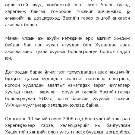
орлоготой шууд холбоотой энэ төсөл болон бусад
хэрэгжиж байгаа томоохон төслийг эрчимжүүлэх, үр
өгөөжийг нь дээшлүүлэхэд Засгийн газар онцгой анхаарч
ажиллах болно.
Манай улсын аж ахуйн нэгжүүдийн эрх ашгийг хөндөж
байдаг бас нэг чухал асуудал бол Худалдан авах
ажиллагааны тухай хуулийг боловсронгуй болгох явдал
юм.
Дотоодын бараа, үйлчилгээг түлхүү худалдан авах нөхцөлийг
бүрдүүлэх, цахим худалдан авалтыг өргөнөөр нэвтрүүлэх,
ногоон худалдан авалтыг нэмэгдүүлэх зэрэг чиглэлээр
хуульд нэмэлт өөрчлөлт оруулах төслийг Засгийн газар
боловсруулан УИХ-д өргөн барьсан. Хуулийг төслийг
УИХ-ын чуулганаар хэлэлцэж эхлээд байна.
Одоогоос 10 жилийн өмнө 2008 онд Япон улстай хамтран
хэрэгжүүлэхээр гэрээ, хэлэлцээрийг нь байгуулсан
Хөшигтийн хөндийн олон улсын нисэх буудлын цогцолбор,