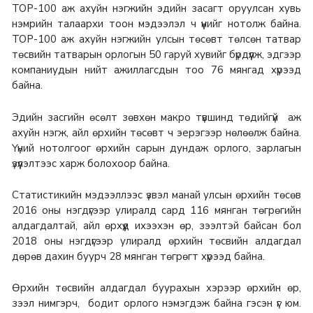
ТОР-100 аж ахуйн нэгжийн эдийн засагт оруулсан хувь
нэмрийн талаархи тоон мэдээлэл ч үүнийг нотолж байна.
ТОР-100 аж ахуйн нэгжийн улсын төсөвт төлсөн татвар
төсвийн татварын орлогын 50 гаруй хувийг бүрдүүлж, эдгээр
компаниудын нийт ажиллагсдын тоо 76 мянгад хүрээд
байна.
Эдийн засгийн өсөлт зөвхөн макро түвшинд төдийгүй аж
ахуйн нэгж, айл өрхийн төсөвт ч эерэгээр нөлөөлж байна.
Үүний нотолгоог өрхийн сарын дундаж орлого, зарлагын
үзүүлэлтээс харж болохоор байна.
Статистикийн мэдээллээс үзвэл манай улсын өрхийн төсөв
2016 оны нэгдүгээр улиралд сард 116 мянган төгрөгийн
алдагдалтай, айл өрхүүд ихээхэн өр, зээлтэй байсан бол
2018 оны нэгдүгээр улиралд өрхийн төсвийн алдагдал
дөрөв дахин буурч 28 мянган төгрөгт хүрээд байна.
Өрхийн төсвийн алдагдал буурахын хэрээр өрхийн өр,
зээл нимгэрч, бодит орлого нэмэгдэж байна гэсэн үг юм.