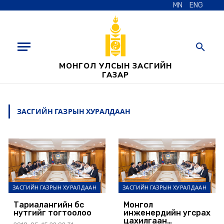
MN
ENG
МОНГОЛ УЛСЫН ЗАСГИЙН
ГАЗАР
ЗАСГИЙН ГАЗРЫН ХУРАЛДААН
ЗАСГИЙН ГАЗРЫН ХУРАЛДААН
ЗАСГИЙН ГАЗРЫН ХУРАЛДААН
Тариалангийн бүс
Монгол
нутгийг тогтоолоо
инженерүүдийн угсрах
цахилгаан