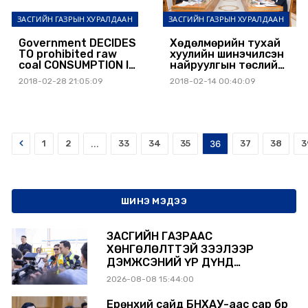
ЗАСГИЙН ГАЗРЫН ХУРАЛДААН
ЗАСГИЙН ГАЗРЫН ХУРАЛДААН
Government DECIDES
Хөдөлмөрийн тухай
TO prohibited raw
хуулийн шинэчилсэн
coal CONSUMPTION IN
найруулгын төслийг
2019
УИХ-д өргөн мэдүүлнэ
2018-02-28 21:05:09
2018-02-14 00:40:09
Prev
1
2
...
33
34
35
36
37
38
3
ШИНЭ МЭДЭЭ
ЗАСГИЙН ГАЗРААС
ХӨНГӨЛӨЛТТЭЙ ЗЭЭЛЭЭР
ДЭМЖСЭНИЙ ҮР ДҮНД
ШАТАХУУН ХАДГАЛАХ САВНУУД
2026-08-08 15:44:00
ЭХНЭЭСЭЭ АШИГЛАЛТАД ОРЖ
БАЙНА
Ерөнхий сайд БНХАУ-аас сар бүр