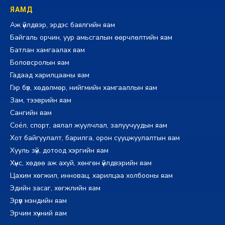
ЯАМД
Аж үйлдвэр, эрдэс баялгийн яам
Байгаль орчин, уур амьсгалын өөрчлөлтийн яам
Батлан хамгаалах яам
Боловсролын яам
Гадаад харилцааны яам
Гэр бүл, хөдөлмөр, нийгмийн хамгааллын яам
Зам, тээврийн яам
Сангийн яам
Соёл, спорт, аялал жуулчлал, залуучуудын яам
Хот байгуулалт, барилга, орон сууцжуулалтын яам
Хууль зүй, дотоод хэргийн яам
Хүнс, хөдөө аж ахуй, хөнгөн үйлдвэрийн яам
Цахим хөгжил, инновац, харилцаа холбооны яам
Эдийн засаг, хөгжлийн яам
Эрүүл мэндийн яам
Эрчим хүчний яам