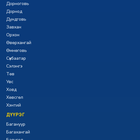
Дорноговь
Дорнод
Дундговь
Завхан
Орхон
Өвөрхангай
Өмнөговь
Сүхбаатар
Сэлэнгэ
Төв
Увс
Ховд
Хөвсгөл
Хэнтий
ДҮҮРЭГ
Багануур
Багахангай
Баянгол