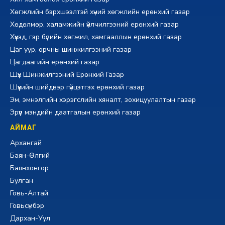
Хөгжлийн бэрхшээлтэй хүний хөгжлийн ерөнхий газар
Хөдөлмөр, халамжийн үйлчилгээний ерөнхий газар
Хүүхэд, гэр бүлийн хөгжил, хамгааллын ерөнхий газар
Цаг уур, орчны шинжилгээний газар
Цагдаагийн ерөнхий газар
Шүүх Шинжилгээний Ерөнхий Газар
Шүүхийн шийдвэр гүйцэтгэх ерөнхий газар
Эм, эмнэлгийн хэрэгслийн хяналт, зохицуулалтын газар
Эрүүл мэндийн даатгалын ерөнхий газар
АЙМАГ
Архангай
Баян-Өлгий
Баянхонгор
Булган
Говь-Алтай
Говьсүмбэр
Дархан-Уул