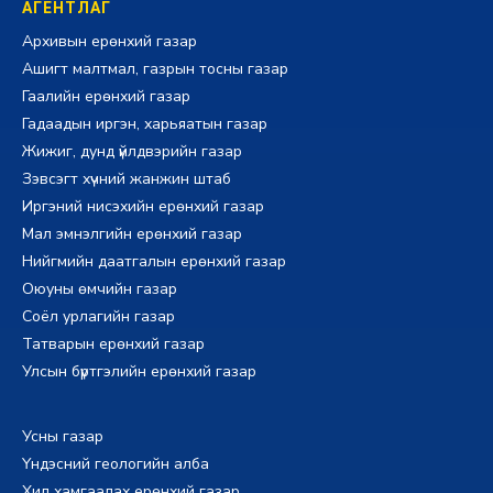
АГЕНТЛАГ
Архивын ерөнхий газар
Ашигт малтмал, газрын тосны газар
Гаалийн ерөнхий газар
Гадаадын иргэн, харьяатын газар
Жижиг, дунд үйлдвэрийн газар
Зэвсэгт хүчний жанжин штаб
Иргэний нисэхийн ерөнхий газар
Мал эмнэлгийн ерөнхий газар
Нийгмийн даатгалын ерөнхий газар
Оюуны өмчийн газар
Соёл урлагийн газар
Татварын ерөнхий газар
Улсын бүртгэлийн ерөнхий газар
Усны газар
Үндэсний геологийн алба
Хил хамгаалах ерөнхий газар