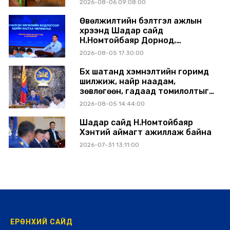
2026-08-06 09:08:00
Өвөлжилтийн бэлтгэл ажлын
хүрээнд Шадар сайд
Н.Номтойбаяр Дорнод,
Сүхбаатар аймагт ажиллав
2026-08-05 17:30:00
Бүх шатанд хэмнэлтийн горимд
шилжиж, найр наадам,
зөвлөгөөн, гадаад томилолтыг
хориглолоо
2026-08-05 14:44:00
Шадар сайд Н.Номтойбаяр
Хэнтий аймагт ажиллаж байна
2026-07-31 13:11:00
ЕРӨНХИЙ САЙД