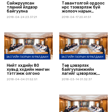
Сайжруулсан
Тавантолгой ордоос
түлшний үйлдвэр
нүүрс тээвэрлэж буй
байгуулна
жолооч нарын
нийгмийн асуудлыг
2018-04-24 23:37:21
2018-04-17 20:41:51
шийдлээ
ЗАСГИЙН ГАЗРЫН ХУРАЛДААН
ЗАСГИЙН ГАЗРЫН ХУРАЛДААН
Нийт хүүхдийн 80
Төв цэвэрлэх
хувьд хүүхдийн мөнгөн
байгууламжийн
тэтгэмж олгоно
лагийг цэвэрлэж,
үнэрийг дарна
2018-04-04 01:52:51
2018-03-14 01:32:37