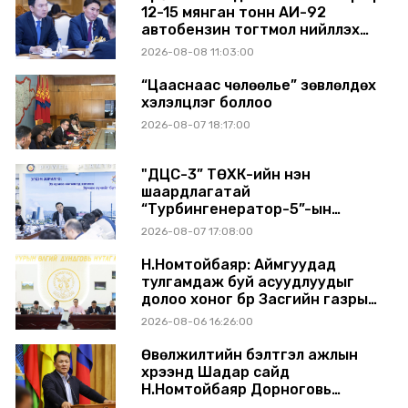
12-15 мянган тонн АИ-92
автобензин тогтмол нийлүүлэх
хүсэлт тавилаа
2026-08-08 11:03:00
“Цааснаас чөлөөлье” зөвлөлдөх
хэлэлцүүлэг боллоо
2026-08-07 18:17:00
"ДЦС-3” ТӨХК-ийн нэн
шаардлагатай
“Турбингенератор-5”-ын
шинэчлэлийн төсвийг
2026-08-07 17:08:00
шийдвэрлэхээр болов
Н.Номтойбаяр: Аймгуудад
тулгамдаж буй асуудлуудыг
долоо хоног бүр Засгийн газрын
хуралдаанд танилцуулж,
2026-08-06 16:26:00
шийдвэрлүүлнэ
Өвөлжилтийн бэлтгэл ажлын
хүрээнд Шадар сайд
Н.Номтойбаяр Дорноговь
аймагт ажиллав