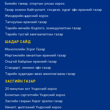
Биеийн тамир, спортын улсын хороо
Газар зохион байгуулалт, геодези, зураг зүйн ерөнхий газар
Жендэрийн үндэсний хороо
Тагнуулын ерөнхий газар
Төрийн өмчийн бодлого, зохицуулалтын газар
Төрийн тусгай хамгаалалтын газар
ШАДАР САЙД
Монополийн Эсрэг Газар
Мэргэжлийн хяналтын ерөнхий газар
Онцгой байдлын ерөнхий газар
Стандарт, хэмжил зүйн газар
Төрийн худалдан авах ажиллагааны газар
ЗАСГИЙН ГАЗАР
20 минутын хот Үндэсний хороо
Боомтын сэргэлтийн Үндэсний хороо
Засгийн газрын Хэрэг эрхлэх газар
Хяналт, үнэлгээний Үндэсний хороо