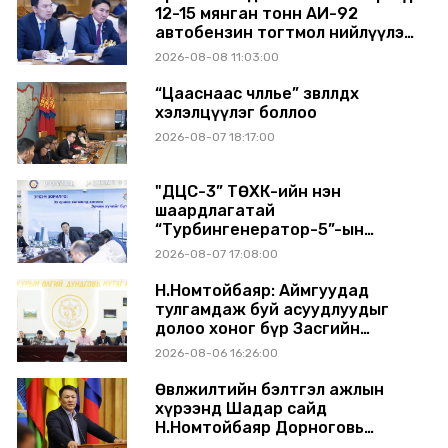
12-15 мянган тонн АИ-92
автобензин тогтмол нийлүүлэх
хүсэлт тавилаа
2026-08-08 11:03:00
“Цааснаас чөлөөлье” зөвлөлдөх
хэлэлцүүлэг боллоо
2026-08-07 18:17:00
"ДЦС-3” ТӨХК-ийн нэн
шаардлагатай
“Турбингенератор-5”-ын
шинэчлэлийн төсвийг
2026-08-07 17:08:00
шийдвэрлэхээр болов
Н.Номтойбаяр: Аймгуудад
тулгамдаж буй асуудлуудыг
долоо хоног бүр Засгийн
газрын хуралдаанд
2026-08-06 16:26:00
танилцуулж, шийдвэрлүүлнэ
Өвөлжилтийн бэлтгэл ажлын
хүрээнд Шадар сайд
Н.Номтойбаяр Дорноговь
аймагт ажиллав