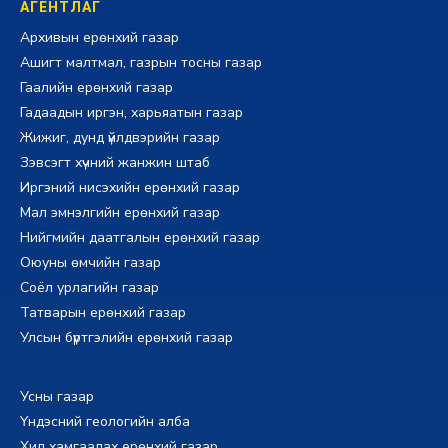
АГЕНТЛАГ
Архивын ерөнхий газар
Ашигт малтмал, газрын тосны газар
Гаалийн ерөнхий газар
Гадаадын иргэн, харьяатын газар
Жижиг, дунд үйлдвэрийн газар
Зэвсэгт хүчний жанжин штаб
Иргэний нисэхийн ерөнхий газар
Мал эмнэлгийн ерөнхий газар
Нийгмийн даатгалын ерөнхий газар
Оюуны өмчийн газар
Соёл урлагийн газар
Татварын ерөнхий газар
Улсын бүртгэлийн ерөнхий газар
Усны газар
Үндэсний геологийн алба
Хил хамгаалах ерөнхий газар