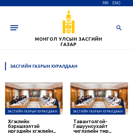
MN
ENG
МОНГОЛ УЛСЫН ЗАСГИЙН
ГАЗАР
ЗАСГИЙН ГАЗРЫН ХУРАЛДААН
ЗАСГИЙН ГАЗРЫН ХУРАЛДААН
ЗАСГИЙН ГАЗРЫН ХУРАЛДААН
Хөгжлийн
Тавантолгой-
бэрхшээлтэй
Гашуунсухайт
иргэдийн хөгжлийн
чиглэлийн төмөр