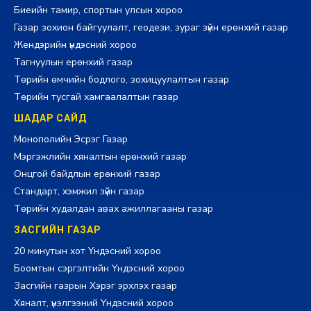
Биеийн тамир, спортын улсын хороо
Газар зохион байгуулалт, геодези, зураг зүйн ерөнхий газар
Жендэрийн үндэсний хороо
Тагнуулын ерөнхий газар
Төрийн өмчийн бодлого, зохицуулалтын газар
Төрийн тусгай хамгаалалтын газар
ШАДАР САЙД
Монополийн Эсрэг Газар
Мэргэжлийн хяналтын ерөнхий газар
Онцгой байдлын ерөнхий газар
Стандарт, хэмжил зүйн газар
Төрийн худалдан авах ажиллагааны газар
ЗАСГИЙН ГАЗАР
20 минутын хот Үндэсний хороо
Боомтын сэргэлтийн Үндэсний хороо
Засгийн газрын Хэрэг эрхлэх газар
Хяналт, үнэлгээний Үндэсний хороо