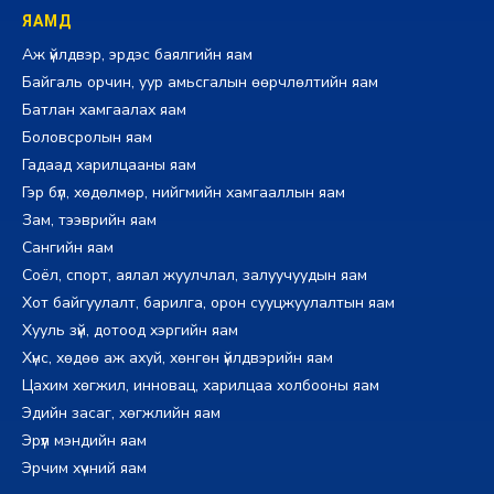
ЯАМД
Аж үйлдвэр, эрдэс баялгийн яам
Байгаль орчин, уур амьсгалын өөрчлөлтийн яам
Батлан хамгаалах яам
Боловсролын яам
Гадаад харилцааны яам
Гэр бүл, хөдөлмөр, нийгмийн хамгааллын яам
Зам, тээврийн яам
Сангийн яам
Соёл, спорт, аялал жуулчлал, залуучуудын яам
Хот байгуулалт, барилга, орон сууцжуулалтын яам
Хууль зүй, дотоод хэргийн яам
Хүнс, хөдөө аж ахуй, хөнгөн үйлдвэрийн яам
Цахим хөгжил, инновац, харилцаа холбооны яам
Эдийн засаг, хөгжлийн яам
Эрүүл мэндийн яам
Эрчим хүчний яам