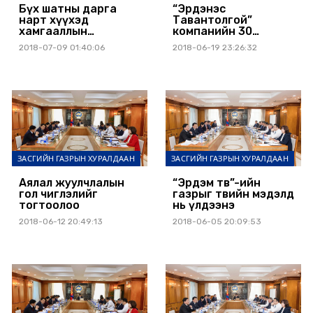
Бүх шатны дарга
“Эрдэнэс
нарт хүүхэд
Тавантолгой”
хамгааллын
компанийн 30
бодлогоо
хүртэлх хувийг
2018-07-09 01:40:06
2018-06-19 23:26:32
сайжруулах албан
биржээр
даалгавар өглөө
арилжаална
ЗАСГИЙН ГАЗРЫН ХУРАЛДААН
ЗАСГИЙН ГАЗРЫН ХУРАЛДААН
Аялал жуулчлалын
“Эрдэм төв”-ийн
гол чиглэлийг
газрыг төвийн мэдэлд
тогтоолоо
нь үлдээнэ
2018-06-12 20:49:13
2018-06-05 20:09:53