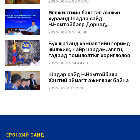
2026-08-06 09:08:00
Өвөлжилтийн бэлтгэл ажлын
хүрээнд Шадар сайд
Н.Номтойбаяр Дорнод,
Сүхбаатар аймагт ажиллав
2026-08-05 17:30:00
Бүх шатанд хэмнэлтийн горимд
шилжиж, найр наадам, зөвлөгөөн,
гадаад томилолтыг хориглолоо
2026-08-05 14:44:00
Шадар сайд Н.Номтойбаяр
Хэнтий аймагт ажиллаж байна
2026-07-31 13:11:00
ЕРӨНХИЙ САЙД