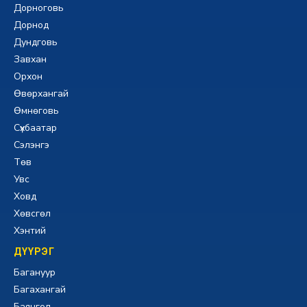
Дорноговь
Дорнод
Дундговь
Завхан
Орхон
Өвөрхангай
Өмнөговь
Сүхбаатар
Сэлэнгэ
Төв
Увс
Ховд
Хөвсгөл
Хэнтий
ДҮҮРЭГ
Багануур
Багахангай
Баянгол