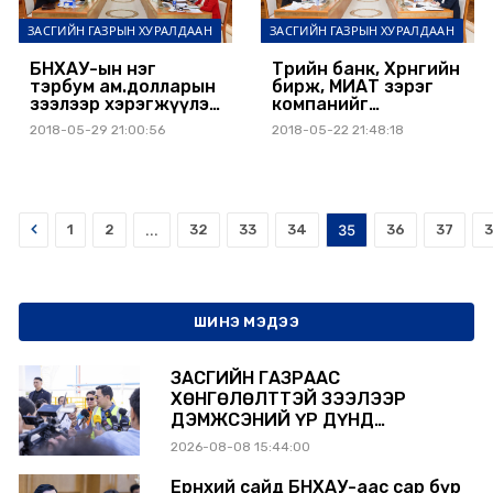
ЗАСГИЙН ГАЗРЫН ХУРАЛДААН
ЗАСГИЙН ГАЗРЫН ХУРАЛДААН
БНХАУ-ын нэг
Төрийн банк, Хөрөнгийн
тэрбум ам.долларын
бирж, МИАТ зэрэг
зээлээр хэрэгжүүлэх
компанийг
төслийн жагсаалтыг
хувьчилна
2018-05-29 21:00:56
2018-05-22 21:48:18
баталлаа
Prev
1
2
...
32
33
34
35
36
37
ШИНЭ МЭДЭЭ
ЗАСГИЙН ГАЗРААС
ХӨНГӨЛӨЛТТЭЙ ЗЭЭЛЭЭР
ДЭМЖСЭНИЙ ҮР ДҮНД
ШАТАХУУН ХАДГАЛАХ САВНУУД
2026-08-08 15:44:00
ЭХНЭЭСЭЭ АШИГЛАЛТАД ОРЖ
БАЙНА
Ерөнхий сайд БНХАУ-аас сар бүр