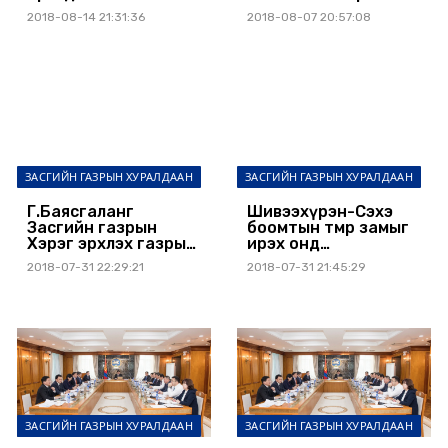
асуудал хариуцсан
замын ажлыг
2018-08-14 21:31:36
2018-08-07 20:57:08
агентлаг байгуулав
эрчимжүүлнэ
ЗАСГИЙН ГАЗРЫН ХУРАЛДААН
ЗАСГИЙН ГАЗРЫН ХУРАЛДААН
Г.Баясгаланг
Шивээхүрэн-Сэхэ
Засгийн газрын
боомтын төмөр замыг
Хэрэг эрхлэх газрын
ирэх онд
Тэргүүн дэд даргаар
ашиглалтад оруулна
2018-07-31 22:29:21
2018-07-31 21:45:29
томилов
ЗАСГИЙН ГАЗРЫН ХУРАЛДААН
ЗАСГИЙН ГАЗРЫН ХУРАЛДААН