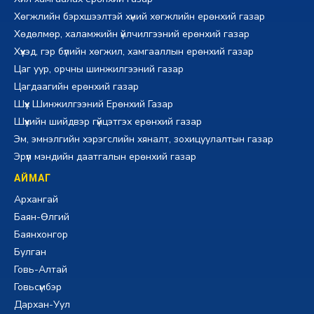
Хөгжлийн бэрхшээлтэй хүний хөгжлийн ерөнхий газар
Хөдөлмөр, халамжийн үйлчилгээний ерөнхий газар
Хүүхэд, гэр бүлийн хөгжил, хамгааллын ерөнхий газар
Цаг уур, орчны шинжилгээний газар
Цагдаагийн ерөнхий газар
Шүүх Шинжилгээний Ерөнхий Газар
Шүүхийн шийдвэр гүйцэтгэх ерөнхий газар
Эм, эмнэлгийн хэрэгслийн хяналт, зохицуулалтын газар
Эрүүл мэндийн даатгалын ерөнхий газар
АЙМАГ
Архангай
Баян-Өлгий
Баянхонгор
Булган
Говь-Алтай
Говьсүмбэр
Дархан-Уул