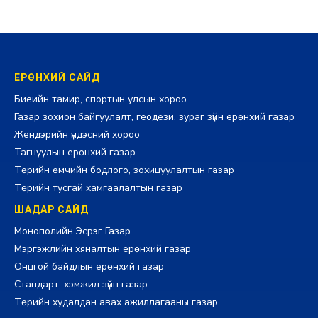
ЕРӨНХИЙ САЙД
Биеийн тамир, спортын улсын хороо
Газар зохион байгуулалт, геодези, зураг зүйн ерөнхий газар
Жендэрийн үндэсний хороо
Тагнуулын ерөнхий газар
Төрийн өмчийн бодлого, зохицуулалтын газар
Төрийн тусгай хамгаалалтын газар
ШАДАР САЙД
Монополийн Эсрэг Газар
Мэргэжлийн хяналтын ерөнхий газар
Онцгой байдлын ерөнхий газар
Стандарт, хэмжил зүйн газар
Төрийн худалдан авах ажиллагааны газар