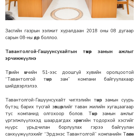
Засгийн газрын ээлжит хуралдаан 2018 оны 08 дугаар
сарын 08-ны өдөр боллоо.
Тавантолгой-Гашуунсухайтын төмөр замын ажлыг
эрчимжүүлнэ
Төрийн өмчийн 51-ээс доошгүй хувийн оролцоотой
“Тавантолгой төмөр зам” компани байгуулахаар
шийдвэрлэлээ.
Тавантолгой-Гашуунсухайт чиглэлийн төмөр замын суурь
бүтэц барих тусгай зөвшөөрлийг таван жилийн хугацаагаар
тус компанид олгохоор болов. Төмөр замын ажлыг
үргэлжлүүлэхэд шаардагдах хөрөнгийн тодорхой хэсгийг
нүүрс урьдчилан борлуулах гэрээ байгуулан
санхүүжүүлэхийг “Эрдэнэс Тавантолгой” компанийн Төлөөлөн