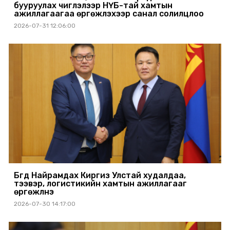
бууруулах чиглэлээр НҮБ-тай хамтын
ажиллагаагаа өргөжүүлэхээр санал солилцлоо
2026-07-31 12:06:00
Бүгд Найрамдах Киргиз Улстай худалдаа,
тээвэр, логистикийн хамтын ажиллагааг
өргөжүүлнэ
2026-07-30 14:17:00