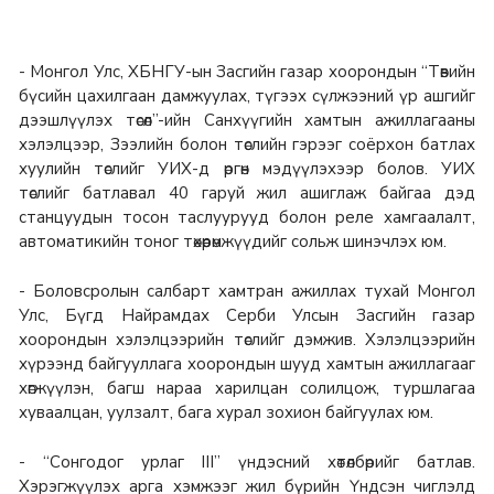
- Монгол Улс, ХБНГУ-ын Засгийн газар хоорондын “Төвийн
бүсийн цахилгаан дамжуулах, түгээх сүлжээний үр ашгийг
дээшлүүлэх төсөл”-ийн Санхүүгийн хамтын ажиллагааны
хэлэлцээр, Зээлийн болон төслийн гэрээг соёрхон батлах
хуулийн төслийг УИХ-д өргөн мэдүүлэхээр болов. УИХ
төслийг батлавал 40 гаруй жил ашиглаж байгаа дэд
станцуудын тосон таслуурууд болон реле хамгаалалт,
автоматикийн тоног төхөөрөмжүүдийг сольж шинэчлэх юм.
- Боловсролын салбарт хамтран ажиллах тухай Монгол
Улс, Бүгд Найрамдах Серби Улсын Засгийн газар
хоорондын хэлэлцээрийн төслийг дэмжив. Хэлэлцээрийн
хүрээнд байгууллага хоорондын шууд хамтын ажиллагааг
хөгжүүлэн, багш нараа харилцан солилцож, туршлагаа
хуваалцан, уулзалт, бага хурал зохион байгуулах юм.
- “Сонгодог урлаг III” үндэсний хөтөлбөрийг батлав.
Хэрэгжүүлэх арга хэмжээг жил бүрийн Үндсэн чиглэлд