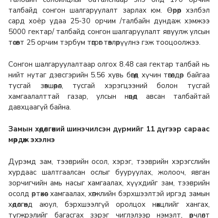
талбайд сонгон шалгаруулалт зарлах юм. Өөрөөр хэлбэл
сард хоёр удаа 25-30 орчим /талбайн дундаж хэмжээ
5000 гектар/ талбайд сонгон шалгаруулалт явуулж улсын
төсөвт 25 орчим тэрбум төгрөг төвлөрүүлнэ гэж тооцоолжээ.
Сонгон шалгаруулалтаар олгох 8.48 сая гектар талбай нь
нийт нутаг дэвсгэрийн 5.56 хувь бөгөөд хүчин төгөлдөр байгаа
тусгай зөвшөөрөл, тусгай хэрэгцээний болон тусгай
хамгаалалттай газар, улсын нөөцөд авсан талбайтай
давхцаагүй байна.
Замын хөдөлгөөний шинэчилсэн дүрмийг 11 дүгээр сараас
мөрдөж эхэлнэ
Дүрэмд зам, тээврийн осол, хэрэг, тээврийн хэрэгслийн
хурдаас шалтгаалсан ослыг бууруулах, жолооч, явган
зорчигчийн амь насыг хамгаалах, хүүхдийг зам, тээврийн
осолд өртөхөөс хамгаалах, хөгжлийн бэрхшээлтэй иргэд замын
хөдөлгөөнд аюул, бэрхшээлгүй оролцох нөхцлийг хангах,
түгжрэлийг багасгах зэрэг чиглэлээр нэмэлт, өөрчлөлт