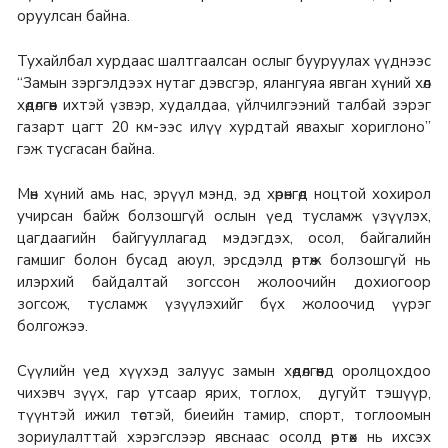
оруулсан байна.
Тухайлбал хурдаас шалтгаалсан ослыг бууруулах үүднээс
“Замын зэргэлдээх нутаг дэвсгэр, ялангуяа явган хүний хөл
хөдөлгөөн ихтэй үзвэр, худалдаа, үйлчилгээний талбай зэрэг
газарт цагт 20 км-ээс илүү хурдтай явахыг хориглоно”
гэж тусгасан байна.
Мөн хүний амь нас, эрүүл мэнд, эд хөрөнгөд ноцтой хохирол
учирсан байж болзошгүй ослын үед тусламж үзүүлэх,
цагдаагийн байгууллагад мэдэгдэх, осол, байгалийн
гамшиг болон бусад аюул, эрсдэлд өртөж болзошгүй нь
илэрхий байдалтай зогссон жолоочийн дохиогоор
зогсож, тусламж үзүүлэхийг бүх жолоочид үүрэг
болгожээ.
Сүүлийн үед хүүхэд залуус замын хөдөлгөөнд оролцохдоо
чихэвч зүүх, гар утсаар ярих, тоглох, дугуйт тэшүүр,
түүнтэй ижил төстэй, биеийн тамир, спорт, тоглоомын
зориулалттай хэрэгслээр явснаас осолд өртөх нь ихсэх