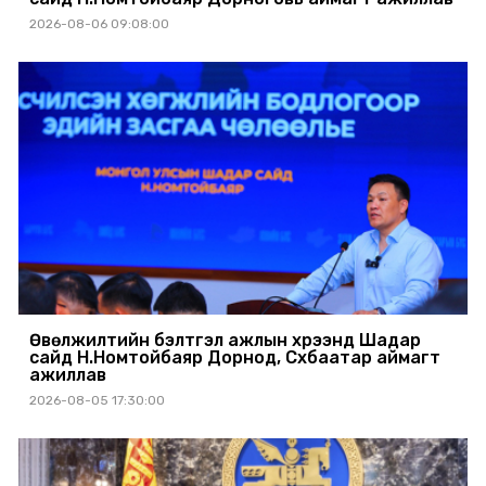
2026-08-06 09:08:00
Өвөлжилтийн бэлтгэл ажлын хүрээнд Шадар
сайд Н.Номтойбаяр Дорнод, Сүхбаатар аймагт
ажиллав
2026-08-05 17:30:00