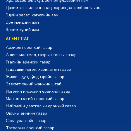
Хүнс, хөдөө аж ахуй, хөнгөн үйлдвэрийн яам
Цахим хөгжил, инновац, харилцаа холбооны яам
Эдийн засаг, хөгжлийн яам
Эрүүл мэндийн яам
Эрчим хүчний яам
АГЕНТЛАГ
Архивын ерөнхий газар
Ашигт малтмал, газрын тосны газар
Гаалийн ерөнхий газар
Гадаадын иргэн, харьяатын газар
Жижиг, дунд үйлдвэрийн газар
Зэвсэгт хүчний жанжин штаб
Иргэний нисэхийн ерөнхий газар
Мал эмнэлгийн ерөнхий газар
Нийгмийн даатгалын ерөнхий газар
Оюуны өмчийн газар
Соёл урлагийн газар
Татварын ерөнхий газар