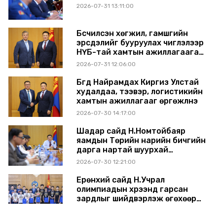
2026-07-31 13:11:00
Бүсчилсэн хөгжил, гамшгийн
эрсдэлийг бууруулах чиглэлээр
НҮБ-тай хамтын ажиллагаагаа
өргөжүүлэхээр санал солилцлоо
2026-07-31 12:06:00
Бүгд Найрамдах Киргиз Улстай
худалдаа, тээвэр, логистикийн
хамтын ажиллагааг өргөжүүлнэ
2026-07-30 14:17:00
Шадар сайд Н.Номтойбаяр
яамдын Төрийн нарийн бичгийн
дарга нартай шуурхай
хуралдлаа
2026-07-30 12:21:00
Ерөнхий сайд Н.Учрал
олимпиадын хүрээнд гарсан
зардлыг шийдвэрлэж өгөхөөр
болов
2026-07-29 14:11:00