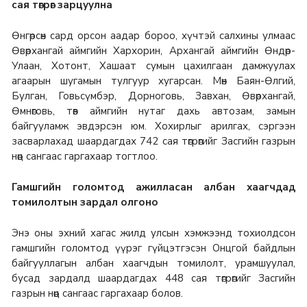
сая төгрөг зарцуулна
Өнгөрсөн сард орсон аадар бороо, хүчтэй салхины улмаас
Өвөрхангай аймгийн Хархорин, Архангай аймгийн Өндөр-
Улаан, Хотонт, Хашаат сумын цахилгаан дамжуулах
агаарын шугамын тулгуур хугарсан. Мөн Баян-Өлгий,
Булган, Говьсүмбэр, Дорноговь, Завхан, Өвөрхангай,
Өмнөговь, төв аймгийн нутаг дахь автозам, замын
байгууламж эвдэрсэн юм. Хохирлыг арилгах, сэргээн
засварлахад шаардагдах 742 сая төгрөгийг Засгийн газрын
нөөц сангаас гаргахаар тогтлоо.
Гамшгийн голомтод ажилласан албан хаагчдад
томилолтын зардал олгоно
Энэ оны эхний хагас жилд улсын хэмжээнд тохиолдсон
гамшгийн голомтод үүрэг гүйцэтгэсэн Онцгой байдлын
байгууллагын албан хаагчдын томилолт, урамшуулал,
бусад зардалд шаардагдах 448 сая төгрөгийг Засгийн
газрын нөөц сангаас гаргахаар болов.