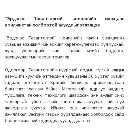
“Эрдэнэс Тавантолгой” компанийн хувьцааг
арилжихтай холбоотой асуудлыг хэлэлцэв
“Эрдэнэс Тавантолгой” компанийн төрийн эзэмшлийн
хувьцаа эзэмшигчийн эрхийг хэрэгжүүлэгчээр Уул уурхай,
хүнд үйлдвэрийн яам, Төрийн өмчийн бодлого,
зохицуулалтын газрыг томилов.
Одоогоор Тавантолгойн нүүрсний ордын тусгай зөвшөөрөл
эзэмшигч хуулийн этгээдийн хувьцааны 30 хүртэл хувийг
гадаад, дотоодын Хөрөнгийн биржээр арилжаалахаар
бэлтгэлээ хангаж байна. Мэргэжлийн өндөр ур чадвар,
туршлага, техник, технологи шаардсан энэ ажлыг хийх
чадвартай гүйцэтгэгчийг сонгон шалгаруулах зайлшгүй
шаардлага үүсчээ. Иймээс энэ чиглэлээр шуурхай
ажиллахыг Засгийн газрын хуралдаанаас холбогдох сайд
болон компанийн удирдлагуудад даалгав.