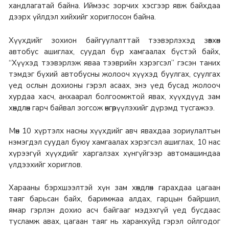
хандлагатай байна. Иймээс зорчих хэсгээр явж байхдаа
дээрх үйлдэл хийхийг хориглосон байна.
Хүүхдийг зохион байгуулалттай тээвэрлэхэд зөвхөн
автобус ашиглах, суудал бүр хамгаалах бүстэй байх,
“Хүүхэд тээвэрлэж яваа тээврийн хэрэгсэл” гэсэн таних
тэмдэг бүхий автобусны жолооч хүүхэд буулгах, суулгах
үед ослын дохионы гэрэл асаах, энэ үед бусад жолооч
хурдаа хасч, анхаарал болгоомжтой явах, хүүхдүүд зам
хөндлөн гарч байвал зогсож өнгөрүүлэхийг дүрэмд тусгажээ.
Мөн 10 хүртэлх насны хүүхдийг авч явахдаа зориулалтын
нэмэгдэл суудал буюу хамгаалах хэрэгсэл ашиглах, 10 нас
хүрээгүй хүүхдийг харгалзах хүнгүйгээр автомашиндаа
үлдээхийг хориглов.
Харааны бэрхшээлтэй хүн зам хөндлөн гарахдаа цагаан
таяг барьсан байх, баримжаа алдах, гарцын байршил,
ямар гэрлэн дохио асч байгааг мэдэхгүй үед бусдаас
тусламж авах, цагаан таяг нь харанхуйд гэрэл ойлгодог