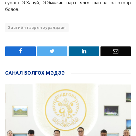
сурагч Э.Хануй, Э.Эмүжин нарт мөнгөн шагнал олгохоор
болов.
Засгийн газрын хуралдаан
САНАЛ БОЛГОХ
МЭДЭЭ