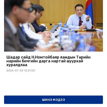
Шадар сайд Н.Номтойбаяр яамдын Төрийн
нарийн бичгийн дарга нартай шуурхай
хуралдлаа
2026-07-30 12:21:00
ШИНЭ МЭДЭЭ