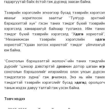
гадаргуутай байх ёстой гэж дүрэмд заасан байна.
Тээврийн хэрэгслийн эгнээгээр бусад тээврийн хэрэгсэл
явахыг хориглосон заалтыг “Тулгуур эрхтний
бэрхшээлтэй хүн” гэсэн таних тэмдэг бүхий тээврийн
хэрэгсэлд хамаарахгүй байхаар тусгажээ. Ийм таних
тэмдэг бүхий тээврийн хэрэгсэлд “Хөдөлгөөн хориотой”,
“Механикжсан тээврийн хэрэгслийн хөдөлгөөн
хориотой”,”Удаан зогсох хориотой” тэмдэг үйлчлэхгүй
юм байна.
“Сонсголын бэрхшээлтэй жолооч”-ийн таних тэмдгийн
дүрсийг “цэнхэр дэвсгэртэй дөрвөлжин дотор цагаан өнгөөр
сонсголын бэрхшээлийг илэрхийлэх олон улсын дүрсэн
тэмдэглэгээ зурна” гэж өөрчилжээ. Энэ нь ийм таних
тэмдэгтэй тээврийн хэрэгслийг бусад хөдөлгөөнд оролцогч
таньж мэдэх давуу талтай гэж үзсэн байна.
Товч мэдээ