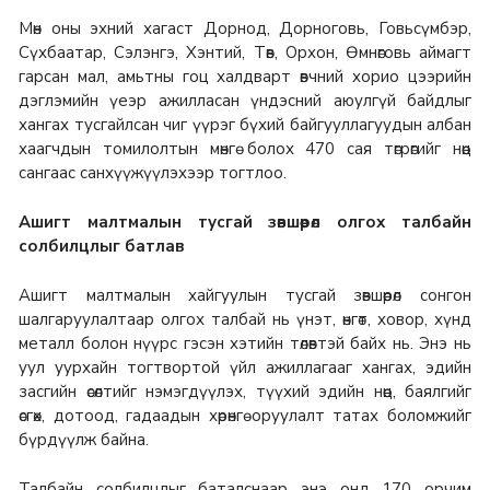
Мөн оны эхний хагаст Дорнод, Дорноговь, Говьсүмбэр,
Сүхбаатар, Сэлэнгэ, Хэнтий, Төв, Орхон, Өмнөговь аймагт
гарсан мал, амьтны гоц халдварт өвчний хорио цээрийн
дэглэмийн үеэр ажилласан үндэсний аюулгүй байдлыг
хангах тусгайлсан чиг үүрэг бүхий байгууллагуудын албан
хаагчдын томилолтын мөнгө болох 470 сая төгрөгийг нөөц
сангаас санхүүжүүлэхээр тогтлоо.
Ашигт малтмалын тусгай зөвшөөрөл олгох талбайн
солбилцлыг батлав
Ашигт малтмалын хайгуулын тусгай зөвшөөрөл сонгон
шалгаруулалтаар олгох талбай нь үнэт, өнгөт, ховор, хүнд
металл болон нүүрс гэсэн хэтийн төлөвтэй байх нь. Энэ нь
уул уурхайн тогтвортой үйл ажиллагааг хангах, эдийн
засгийн өсөлтийг нэмэгдүүлэх, түүхий эдийн нөөц, баялгийг
өсгөх, дотоод, гадаадын хөрөнгө оруулалт татах боломжийг
бүрдүүлж байна.
Талбайн солбилцлыг баталснаар энэ онд 170 орчим