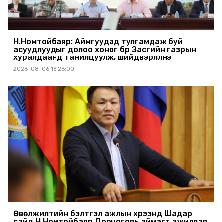
Н.Номтойбаяр: Аймгуудад тулгамдаж буй
асуудлуудыг долоо хоног бүр Засгийн газрын
хуралдаанд танилцуулж, шийдвэрлүүлнэ
2026-08-06 16:26:00
Өвөлжилтийн бэлтгэл ажлын хүрээнд Шадар
сайд Н.Номтойбаяр Дорноговь аймагт ажиллав