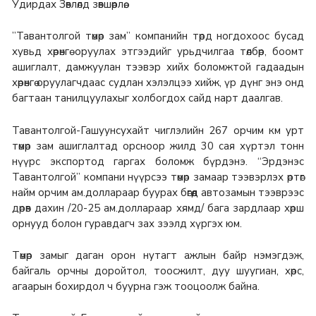
Удирдах Зөвлөлд зөвшөөрлөө.
”Тавантолгой төмөр зам” компанийн төрд ногдохоос бусад
хувьд хөрөнгө оруулах этгээдийг урьдчилгаа төлбөр, боомт
ашиглалт, дамжуулан тээвэр хийх боломжтой гадаадын
хөрөнгө оруулагчдаас судлан хэлэлцээ хийж, үр дүнг энэ онд
багтаан танилцуулахыг холбогдох сайд нарт даалгав.
Тавантолгой-Гашуунсухайт чиглэлийн 267 орчим км урт
төмөр зам ашиглалтад орсноор жилд 30 сая хүртэл тонн
нүүрс экспортод гаргах боломж бүрдэнэ. “Эрдэнэс
Тавантолгой” компани нүүрсээ төмөр замаар тээвэрлэх өртөг
найм орчим ам.доллараар буурах бөгөөд автозамын тээврээс
дөрөв дахин /20-25 ам.доллараар хямд/ бага зардлаар хөрш
орнууд болон гуравдагч зах зээлд хүргэх юм.
Төмөр замыг даган орон нутагт ажлын байр нэмэгдэж,
байгаль орчны доройтол, тоосжилт, дуу шуугиан, хөрс,
агаарын бохирдол ч буурна гэж тооцоолж байна.