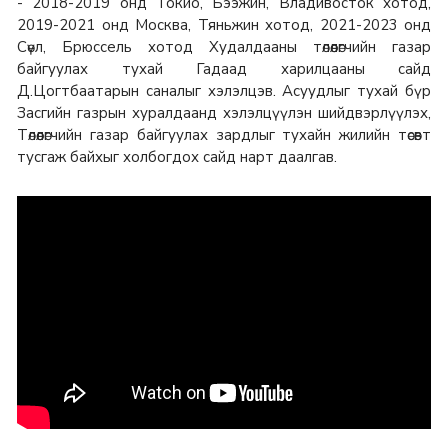
- 2018-2019 онд Токио, Бээжин, Владивосток хотод,
2019-2021 онд Москва, Тяньжин хотод, 2021-2023 онд
Сөүл, Брюссель хотод Худалдааны төлөөлөгчийн газар
байгуулах тухай Гадаад харилцааны сайд
Д.Цогтбаатарын саналыг хэлэлцэв. Асуудлыг тухай бүр
Засгийн газрын хуралдаанд хэлэлцүүлэн шийдвэрлүүлэх,
Төлөөлөгчийн газар байгуулах зардлыг тухайн жилийн төсөвт
тусгаж байхыг холбогдох сайд нарт даалгав.