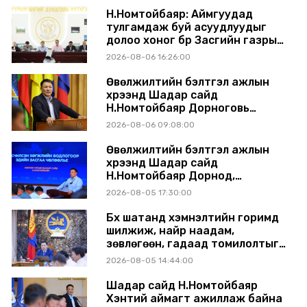
Н.Номтойбаяр: Аймгуудад
тулгамдаж буй асуудлуудыг
долоо хоног бүр Засгийн газрын
хуралдаанд танилцуулж,
2026-08-06 16:26:00
шийдвэрлүүлнэ
Өвөлжилтийн бэлтгэл ажлын
хүрээнд Шадар сайд
Н.Номтойбаяр Дорноговь
аймагт ажиллав
2026-08-06 09:08:00
Өвөлжилтийн бэлтгэл ажлын
хүрээнд Шадар сайд
Н.Номтойбаяр Дорнод,
Сүхбаатар аймагт ажиллав
2026-08-05 17:30:00
Бүх шатанд хэмнэлтийн горимд
шилжиж, найр наадам,
зөвлөгөөн, гадаад томилолтыг
хориглолоо
2026-08-05 14:44:00
Шадар сайд Н.Номтойбаяр
Хэнтий аймагт ажиллаж байна