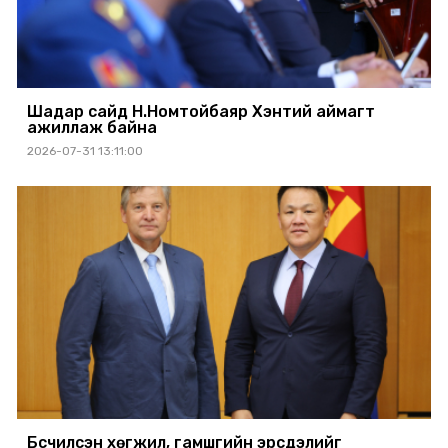
Шадар сайд Н.Номтойбаяр Хэнтий аймагт
ажиллаж байна
2026-07-31 13:11:00
Бүсчилсэн хөгжил, гамшгийн эрсдэлийг