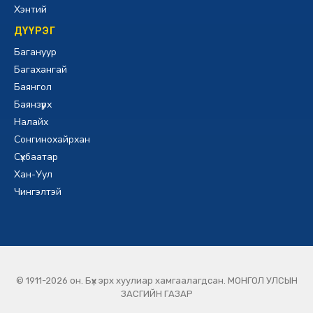
Хэнтий
ДҮҮРЭГ
Багануур
Багахангай
Баянгол
Баянзүрх
Налайх
Сонгинохайрхан
Сүхбаатар
Хан-Уул
Чингэлтэй
© 1911-2026 он. Бүх эрх хуулиар хамгаалагдсан. МОНГОЛ УЛСЫН
ЗАСГИЙН ГАЗАР