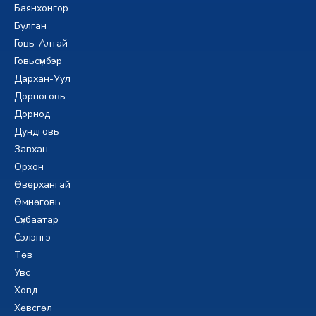
Баянхонгор
Булган
Говь-Алтай
Говьсүмбэр
Дархан-Уул
Дорноговь
Дорнод
Дундговь
Завхан
Орхон
Өвөрхангай
Өмнөговь
Сүхбаатар
Сэлэнгэ
Төв
Увс
Ховд
Хөвсгөл