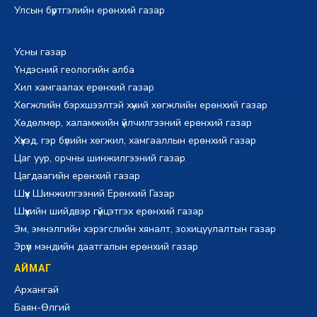
Улсын бүртгэлийн ерөнхий газар
Усны газар
Үндэсний геологийн алба
Хил хамгаалах ерөнхий газар
Хөгжлийн бэрхшээлтэй хүний хөгжлийн ерөнхий газар
Хөдөлмөр, халамжийн үйлчилгээний ерөнхий газар
Хүүхэд, гэр бүлийн хөгжил, хамгааллын ерөнхий газар
Цаг уур, орчны шинжилгээний газар
Цагдаагийн ерөнхий газар
Шүүх Шинжилгээний Ерөнхий Газар
Шүүхийн шийдвэр гүйцэтгэх ерөнхий газар
Эм, эмнэлгийн хэрэгслийн хяналт, зохицуулалтын газар
Эрүүл мэндийн даатгалын ерөнхий газар
АЙМАГ
Архангай
Баян-Өлгий