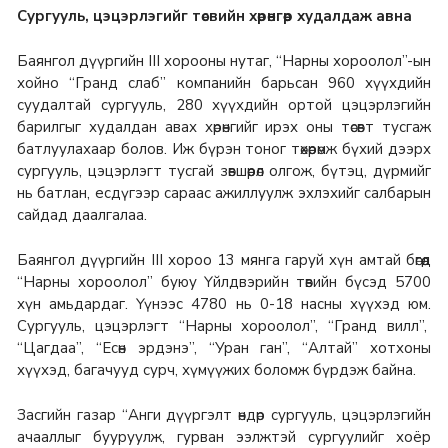
Сургууль, цэцэрлэгийг төсвийн хөрөнгөөр худалдаж авна
Баянгол дүүргийн III хорооны нутаг, “Нарны хороолол”-ын
хойно “Гранд слаб” компанийн барьсан 960 хүүхдийн
суудалтай сургууль, 280 хүүхдийн ортой цэцэрлэгийн
барилгыг худалдан авах хөрөнгийг ирэх оны төсөвт тусгаж
батлуулахаар болов. Иж бүрэн тоног төхөөрөмж бүхий дээрх
сургууль, цэцэрлэгт тусгай зөвшөөрөл олгож, бүтэц, дүрмийг
нь батлан, есдүгээр сараас ажиллуулж эхлэхийг салбарын
сайдад даалгалаа.
Баянгол дүүргийн III хороо 13 мянга гаруй хүн амтай бөгөөд
“Нарны хороолол” буюу Үйлдвэрийн төвийн бүсэд 5700
хүн амьдардаг. Үүнээс 4780 нь 0-18 насны хүүхэд юм.
Сургууль, цэцэрлэгт “Нарны хороолол”, “Гранд вилл”,
“Цагдаа”, “Есөн эрдэнэ”, “Уран ган”, “Алтай” хотхоны
хүүхэд, багачууд сурч, хүмүүжих боломж бүрдэж байна.
Засгийн газар “Анги дүүргэлт өндөр сургууль, цэцэрлэгийн
ачааллыг бууруулж, гурван ээлжтэй сургуулийг хоёр