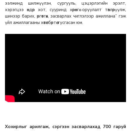
ээлжинд шилжүүлэн, сургууль, цэцэрлэгийн эрэлт,
хэрэгцээ өндөр хот, сууринд хөрөнгө оруулалт төвлөрүүлж,
шинээр барих, өргөтгөх, засварлах чиглэлээр ажиллана” гэж
үйл ажиллагааны хөтөлбөртөө тусгасан юм.
Хохирлыг арилгаж, сэргээн засварлахад 700 гаруй