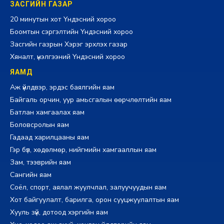
ЗАСГИЙН ГАЗАР
20 минутын хот Үндэсний хороо
Боомтын сэргэлтийн Үндэсний хороо
Засгийн газрын Хэрэг эрхлэх газар
Хяналт, үнэлгээний Үндэсний хороо
ЯАМД
Аж үйлдвэр, эрдэс баялгийн яам
Байгаль орчин, уур амьсгалын өөрчлөлтийн яам
Батлан хамгаалах яам
Боловсролын яам
Гадаад харилцааны яам
Гэр бүл, хөдөлмөр, нийгмийн хамгааллын яам
Зам, тээврийн яам
Сангийн яам
Соёл, спорт, аялал жуулчлал, залуучуудын яам
Хот байгуулалт, барилга, орон сууцжуулалтын яам
Хууль зүй, дотоод хэргийн яам