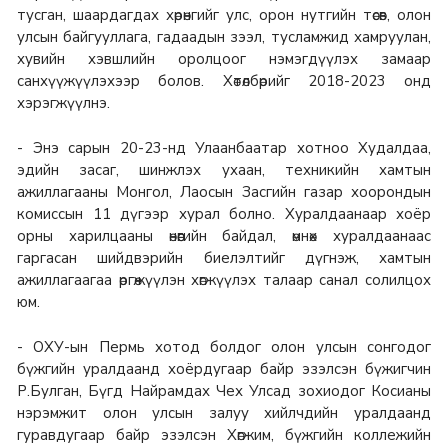
тусган, шаардагдах хөрөнгийг улс, орон нутгийн төсөв, олон
улсын байгууллага, гадаадын зээл, тусламжид хамруулан,
хувийн хэвшлийн оролцоог нэмэгдүүлэх замаар
санхүүжүүлэхээр болов. Хөтөлбөрийг 2018-2023 онд
хэрэгжүүлнэ.
- Энэ сарын 20-23-нд Улаанбаатар хотноо Худалдаа,
эдийн засаг, шинжлэх ухаан, техникийн хамтын
ажиллагааны Монгол, Лаосын Засгийн газар хоорондын
комиссын 11 дүгээр хурал болно. Хуралдаанаар хоёр
орны харилцааны өнөөгийн байдал, өмнөх хуралдаанаас
гаргасан шийдвэрийн биелэлтийг дүгнэж, хамтын
ажиллагаагаа өргөжүүлэн хөгжүүлэх талаар санал солилцох
юм.
- ОХУ-ын Пермь хотод болдог олон улсын сонгодог
бүжгийн уралдаанд хоёрдугаар байр эзэлсэн бүжигчин
Р.Булган, Бүгд Найрамдах Чех Улсад зохиодог Косианы
нэрэмжит олон улсын залуу хийлчдийн уралдаанд
гуравдугаар байр эзэлсэн Хөгжим, бүжгийн коллежийн