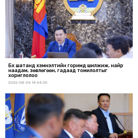
Бүх шатанд хэмнэлтийн горимд шилжиж, найр
наадам, зөвлөгөөн, гадаад томилолтыг
хориглолоо
2026-08-05 14:44:00