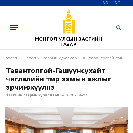
MN
ENG
МОНГОЛ УЛСЫН ЗАСГИЙН
ГАЗАР
»
»
эхлэл
засгийн газрын хуралдаан
тавантолгой-гашуунсухайт чиглэлийн төмөр замын ажлыг эрчимжүүлнэ
Тавантолгой-Гашуунсухайт
чиглэлийн төмөр замын ажлыг
эрчимжүүлнэ
Засгийн газрын хуралдаан
2018-08-07