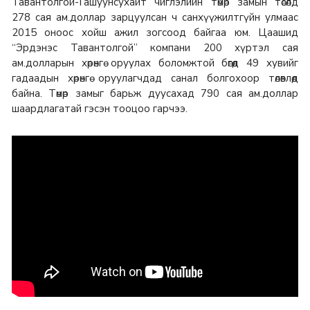
Тавантолгой-Гашуунсухайт чиглэлийн төмөр замын төсөлд
278 сая ам.доллар зарцуулсан ч санхүүжилтгүйн улмаас
2015 оноос хойш ажил зогсоод байгаа юм. Цаашид
“Эрдэнэс Тавантолгой” компани 200 хүртэл сая
ам.долларын хөрөнгө оруулах боломжтой бөгөөд 49 хувийг
гадаадын хөрөнгө оруулагчдад санал болгохоор төлөвлөөд
байна. Төмөр замыг барьж дуусахад 790 сая ам.доллар
шаардлагатай гэсэн тооцоо гарчээ.