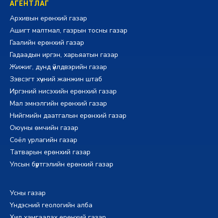
АГЕНТЛАГ
Архивын ерөнхий газар
Ашигт малтмал, газрын тосны газар
Гаалийн ерөнхий газар
Гадаадын иргэн, харьяатын газар
Жижиг, дунд үйлдвэрийн газар
Зэвсэгт хүчний жанжин штаб
Иргэний нисэхийн ерөнхий газар
Мал эмнэлгийн ерөнхий газар
Нийгмийн даатгалын ерөнхий газар
Оюуны өмчийн газар
Соёл урлагийн газар
Татварын ерөнхий газар
Улсын бүртгэлийн ерөнхий газар
Усны газар
Үндэсний геологийн алба
Хил хамгаалах ерөнхий газар