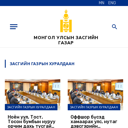
MN
ENG
МОНГОЛ УЛСЫН ЗАСГИЙН
ГАЗАР
ЗАСГИЙН ГАЗРЫН ХУРАЛДААН
ЗАСГИЙН ГАЗРЫН ХУРАЛДААН
ЗАСГИЙН ГАЗРЫН ХУРАЛДААН
Ноён уул, Тост,
Оффшор бүсэд
Тосон бумбын нуруу
хамаарах улс, нутаг
орчим дахь тусгай
дэвсгэрийн