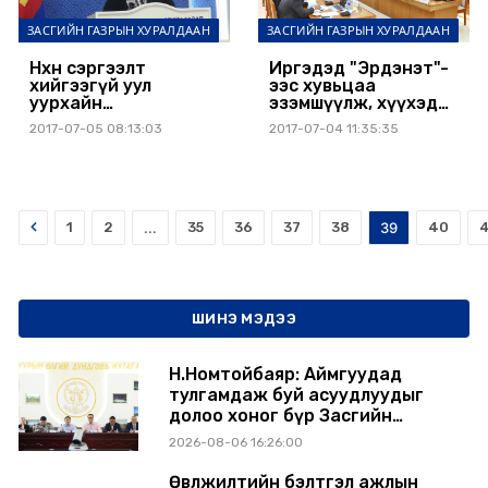
ЗАСГИЙН ГАЗРЫН ХУРАЛДААН
ЗАСГИЙН ГАЗРЫН ХУРАЛДААН
Нөхөн сэргээлт
Иргэдэд "Эрдэнэт"-
хийгээгүй уул
ээс хувьцаа
уурхайн
эзэмшүүлж, хүүхэд
компаниудын үйл
бүрт хүүхдийн мөнгө
2017-07-05 08:13:03
2017-07-04 11:35:35
ажиллагааг
олгохоор боллоо
зогсоолоо
Prev
1
2
...
35
36
37
38
39
40
4
ШИНЭ МЭДЭЭ
Н.Номтойбаяр: Аймгуудад
тулгамдаж буй асуудлуудыг
долоо хоног бүр Засгийн
газрын хуралдаанд
2026-08-06 16:26:00
танилцуулж, шийдвэрлүүлнэ
Өвөлжилтийн бэлтгэл ажлын