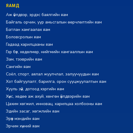
ЯАМД
Аж үйлдвэр, эрдэс баялгийн яам
Байгаль орчин, уур амьсгалын өөрчлөлтийн яам
Батлан хамгаалах яам
Боловсролын яам
Гадаад харилцааны яам
Гэр бүл, хөдөлмөр, нийгмийн хамгааллын яам
Зам, тээврийн яам
Сангийн яам
Соёл, спорт, аялал жуулчлал, залуучуудын яам
Хот байгуулалт, барилга, орон сууцжуулалтын яам
Хууль зүй, дотоод хэргийн яам
Хүнс, хөдөө аж ахуй, хөнгөн үйлдвэрийн яам
Цахим хөгжил, инновац, харилцаа холбооны яам
Эдийн засаг, хөгжлийн яам
Эрүүл мэндийн яам
Эрчим хүчний яам