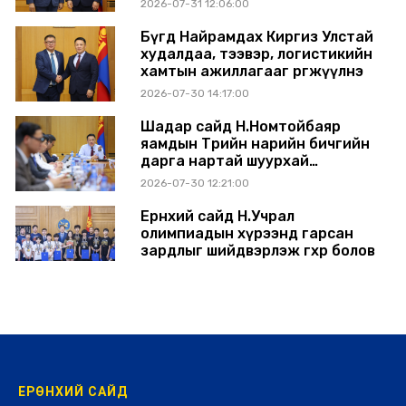
2026-07-31 12:06:00
Бүгд Найрамдах Киргиз Улстай
худалдаа, тээвэр, логистикийн
хамтын ажиллагааг өргөжүүлнэ
2026-07-30 14:17:00
Шадар сайд Н.Номтойбаяр
яамдын Төрийн нарийн бичгийн
дарга нартай шуурхай
хуралдлаа
2026-07-30 12:21:00
Ерөнхий сайд Н.Учрал
олимпиадын хүрээнд гарсан
зардлыг шийдвэрлэж өгөхөөр болов
2026-07-29 14:11:00
ЕРӨНХИЙ САЙД