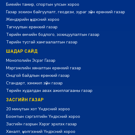
Биеийн тамир, спортын улсын хороо
Газар зохион байгуулалт, геодези, зураг зүйн ерөнхий газар
Жендэрийн үндэсний хороо
Тагнуулын ерөнхий газар
Төрийн өмчийн бодлого, зохицуулалтын газар
Төрийн тусгай хамгаалалтын газар
ШАДАР САЙД
Монополийн Эсрэг Газар
Мэргэжлийн хяналтын ерөнхий газар
Онцгой байдлын ерөнхий газар
Стандарт, хэмжил зүйн газар
Төрийн худалдан авах ажиллагааны газар
ЗАСГИЙН ГАЗАР
20 минутын хот Үндэсний хороо
Боомтын сэргэлтийн Үндэсний хороо
Засгийн газрын Хэрэг эрхлэх газар
Хяналт, үнэлгээний Үндэсний хороо