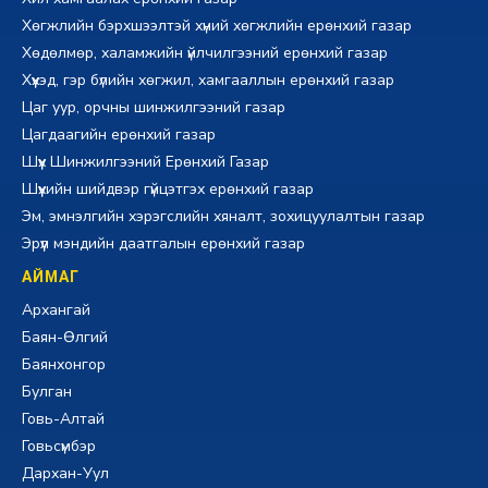
Хөгжлийн бэрхшээлтэй хүний хөгжлийн ерөнхий газар
Хөдөлмөр, халамжийн үйлчилгээний ерөнхий газар
Хүүхэд, гэр бүлийн хөгжил, хамгааллын ерөнхий газар
Цаг уур, орчны шинжилгээний газар
Цагдаагийн ерөнхий газар
Шүүх Шинжилгээний Ерөнхий Газар
Шүүхийн шийдвэр гүйцэтгэх ерөнхий газар
Эм, эмнэлгийн хэрэгслийн хяналт, зохицуулалтын газар
Эрүүл мэндийн даатгалын ерөнхий газар
АЙМАГ
Архангай
Баян-Өлгий
Баянхонгор
Булган
Говь-Алтай
Говьсүмбэр
Дархан-Уул