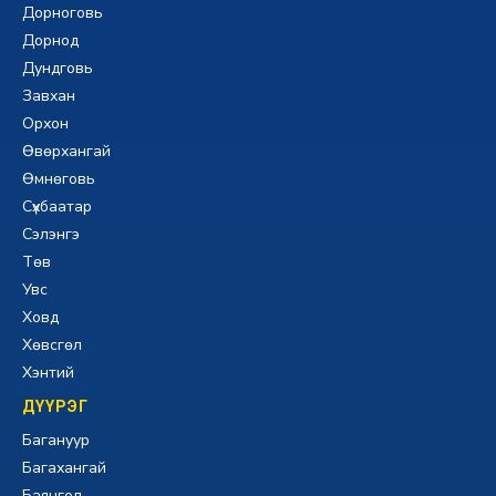
Дорноговь
Дорнод
Дундговь
Завхан
Орхон
Өвөрхангай
Өмнөговь
Сүхбаатар
Сэлэнгэ
Төв
Увс
Ховд
Хөвсгөл
Хэнтий
ДҮҮРЭГ
Багануур
Багахангай
Баянгол