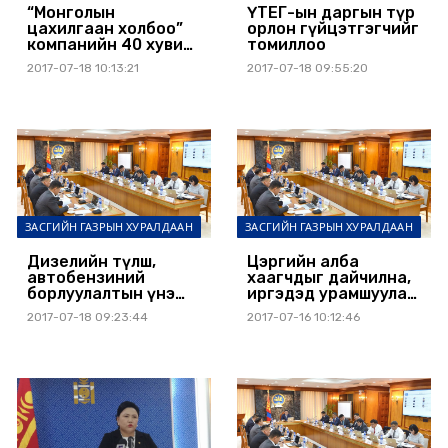
“Монголын
ҮТЕГ-ын даргын түр
цахилгаан холбоо”
орлон гүйцэтгэгчийг
компанийн 40 хувийг
томиллоо
төрийн мэдэлд
2017-07-18 10:13:21
2017-07-18 09:55:20
худалдаж авна
ЗАСГИЙН ГАЗРЫН ХУРАЛДААН
ЗАСГИЙН ГАЗРЫН ХУРАЛДААН
Дизелийн түлш,
Цэргийн алба
автобензиний
хаагчдыг дайчилна,
борлуулалтын үнэ
иргэдэд урамшуулал
нэмэгдэхгүй
олгоно
2017-07-18 09:23:44
2017-07-16 10:12:46