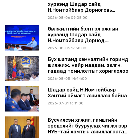
хүрээнд Шадар сайд
Н.Номтойбаяр Дорноговь
аймагт ажиллав
2026-08-06 09:08:00
Өвөлжилтийн бэлтгэл ажлын
хүрээнд Шадар сайд
Н.Номтойбаяр Дорнод,
Сүхбаатар аймагт ажиллав
2026-08-05 17:30:00
Бүх шатанд хэмнэлтийн горимд
шилжиж, найр наадам, зөвлөгөөн,
гадаад томилолтыг хориглолоо
2026-08-05 14:44:00
Шадар сайд Н.Номтойбаяр
Хэнтий аймагт ажиллаж байна
2026-07-31 13:11:00
Бүсчилсэн хөгжил, гамшгийн
эрсдэлийг бууруулах чиглэлээр
НҮБ-тай хамтын ажиллагаагаа
өргөжүүлэхээр санал солилцлоо