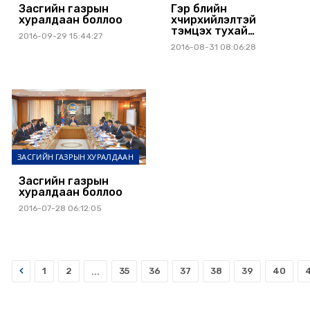
Засгийн газрын
Гэр бүлийн
хуралдаан боллоо
хүчирхийлэлтэй
тэмцэх тухай
2016-09-29 15:44:27
хуулийн төслийг
2016-08-31 08:06:28
яаралтай өргөн
барина
ЗАСГИЙН ГАЗРЫН ХУРАЛДААН
Засгийн газрын
хуралдаан боллоо
2016-07-28 06:12:05
Prev
1
2
...
35
36
37
38
39
40