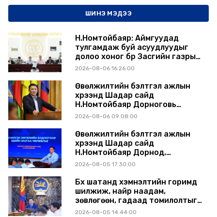
ШИНЭ МЭДЭЭ
Н.Номтойбаяр: Аймгуудад
тулгамдаж буй асуудлуудыг
долоо хоног бүр Засгийн газрын
хуралдаанд танилцуулж,
2026-08-06 16:26:00
шийдвэрлүүлнэ
Өвөлжилтийн бэлтгэл ажлын
хүрээнд Шадар сайд
Н.Номтойбаяр Дорноговь
аймагт ажиллав
2026-08-06 09:08:00
Өвөлжилтийн бэлтгэл ажлын
хүрээнд Шадар сайд
Н.Номтойбаяр Дорнод,
Сүхбаатар аймагт ажиллав
2026-08-05 17:30:00
Бүх шатанд хэмнэлтийн горимд
шилжиж, найр наадам,
зөвлөгөөн, гадаад томилолтыг
хориглолоо
2026-08-05 14:44:00