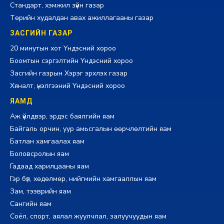
Стандарт, хэмжил зүйн газар
Төрийн худалдан авах ажиллагааны газар
ЗАСГИЙН ГАЗАР
20 минутын хот Үндэсний хороо
Боомтын сэргэлтийн Үндэсний хороо
Засгийн газрын Хэрэг эрхлэх газар
Хяналт, үнэлгээний Үндэсний хороо
ЯАМД
Аж үйлдвэр, эрдэс баялгийн яам
Байгаль орчин, уур амьсгалын өөрчлөлтийн яам
Батлан хамгаалах яам
Боловсролын яам
Гадаад харилцааны яам
Гэр бүл, хөдөлмөр, нийгмийн хамгааллын яам
Зам, тээврийн яам
Сангийн яам
Соёл, спорт, аялал жуулчлал, залуучуудын яам