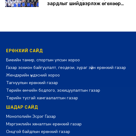
зардлыг шийдвэрлэж өгөхөөр
болов
2026-07-29 14:11:00
ЕРӨНХИЙ САЙД
Биеийн тамир, спортын улсын хороо
Газар зохион байгуулалт, геодези, зураг зүйн ерөнхий газар
Жендэрийн үндэсний хороо
Тагнуулын ерөнхий газар
Төрийн өмчийн бодлого, зохицуулалтын газар
Төрийн тусгай хамгаалалтын газар
ШАДАР САЙД
Монополийн Эсрэг Газар
Мэргэжлийн хяналтын ерөнхий газар
Онцгой байдлын ерөнхий газар