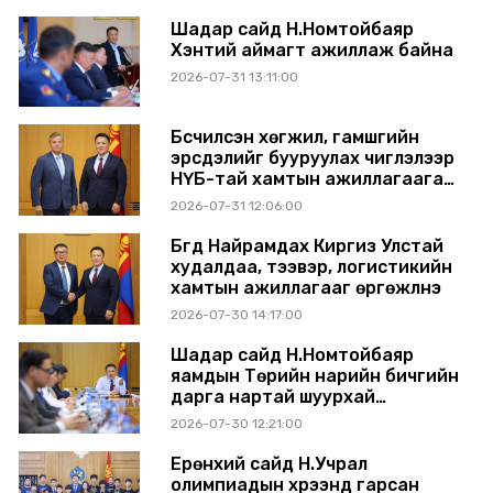
Шадар сайд Н.Номтойбаяр
Хэнтий аймагт ажиллаж байна
2026-07-31 13:11:00
Бүсчилсэн хөгжил, гамшгийн
эрсдэлийг бууруулах чиглэлээр
НҮБ-тай хамтын ажиллагаагаа
өргөжүүлэхээр санал солилцлоо
2026-07-31 12:06:00
Бүгд Найрамдах Киргиз Улстай
худалдаа, тээвэр, логистикийн
хамтын ажиллагааг өргөжүүлнэ
2026-07-30 14:17:00
Шадар сайд Н.Номтойбаяр
яамдын Төрийн нарийн бичгийн
дарга нартай шуурхай
хуралдлаа
2026-07-30 12:21:00
Ерөнхий сайд Н.Учрал
олимпиадын хүрээнд гарсан