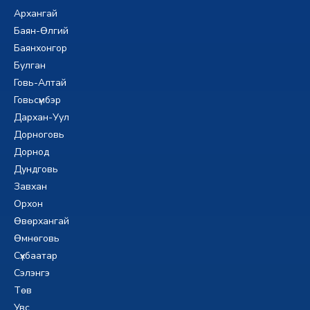
Архангай
Баян-Өлгий
Баянхонгор
Булган
Говь-Алтай
Говьсүмбэр
Дархан-Уул
Дорноговь
Дорнод
Дундговь
Завхан
Орхон
Өвөрхангай
Өмнөговь
Сүхбаатар
Сэлэнгэ
Төв
Увс