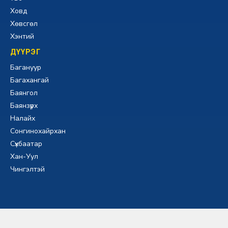
Ховд
Хөвсгөл
Хэнтий
ДҮҮРЭГ
Багануур
Багахангай
Баянгол
Баянзүрх
Налайх
Сонгинохайрхан
Сүхбаатар
Хан-Уул
Чингэлтэй