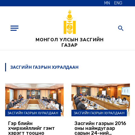
MN
ENG
МОНГОЛ УЛСЫН ЗАСГИЙН
ГАЗАР
ЗАСГИЙН ГАЗРЫН ХУРАЛДААН
ЗАСГИЙН ГАЗРЫН ХУРАЛДААН
ЗАСГИЙН ГАЗРЫН ХУРАЛДААН
Гэр бүлийн
Засгийн газрын 2016
хүчирхийллийг гэмт
оны наймдугаар
хэрэгт тооцно
сарын 24-ний