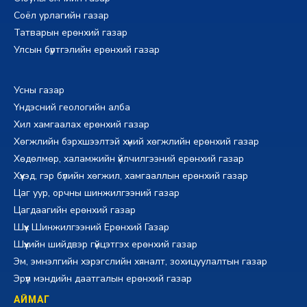
Соёл урлагийн газар
Татварын ерөнхий газар
Улсын бүртгэлийн ерөнхий газар
Усны газар
Үндэсний геологийн алба
Хил хамгаалах ерөнхий газар
Хөгжлийн бэрхшээлтэй хүний хөгжлийн ерөнхий газар
Хөдөлмөр, халамжийн үйлчилгээний ерөнхий газар
Хүүхэд, гэр бүлийн хөгжил, хамгааллын ерөнхий газар
Цаг уур, орчны шинжилгээний газар
Цагдаагийн ерөнхий газар
Шүүх Шинжилгээний Ерөнхий Газар
Шүүхийн шийдвэр гүйцэтгэх ерөнхий газар
Эм, эмнэлгийн хэрэгслийн хяналт, зохицуулалтын газар
Эрүүл мэндийн даатгалын ерөнхий газар
АЙМАГ