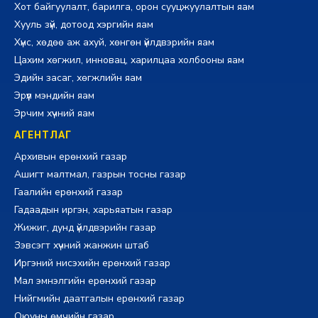
Хот байгуулалт, барилга, орон сууцжуулалтын яам
Хууль зүй, дотоод хэргийн яам
Хүнс, хөдөө аж ахуй, хөнгөн үйлдвэрийн яам
Цахим хөгжил, инновац, харилцаа холбооны яам
Эдийн засаг, хөгжлийн яам
Эрүүл мэндийн яам
Эрчим хүчний яам
АГЕНТЛАГ
Архивын ерөнхий газар
Ашигт малтмал, газрын тосны газар
Гаалийн ерөнхий газар
Гадаадын иргэн, харьяатын газар
Жижиг, дунд үйлдвэрийн газар
Зэвсэгт хүчний жанжин штаб
Иргэний нисэхийн ерөнхий газар
Мал эмнэлгийн ерөнхий газар
Нийгмийн даатгалын ерөнхий газар
Оюуны өмчийн газар