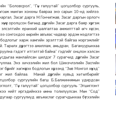
йн “Боловсрол”, “Гүн галуутай” цогцолбор сургууль,
өгсөж мөнгөн хонхны баяраа энэ сарын 10-нд хийлээ.
аргал, Засаг дарга М.Гончигжав, Засаг даргын орлогч
мүүс оролцсон бөгөөд дүүргийн Засаг дарга баяр хүргэж
н элсэлтийн ерөнхий шалгалтаа амжилттай өгч хүссэн,
лээ сонгохдоо өөрийн авъяас чадвар эрдэм мэдлэгтээ
л, бодлогыг харж хамгийн эрэлттэй байгаа мэргэжлийг
. Төрөлх дүүрэгтээ ажиллаж, амьдран, Багануурынхаа
руулна гэдэгт итгэлтэй байна” гэдгийг онцлон хэлсэн
сдыгаа манлайлсан шилдэг 7 сурагчид дүүргийн Засаг
шууллаа. Энэ хичээлийн жил бол Шинэчлэлийн Засгийн
 бүрийг хөгжүүлэх бодлогын хүрээнд “Зөв Монгол хүүхэд”
лог жил байлаа. Манай дүүргийн хувьд хөтөлбөрийг
цогцолбор сургуулийн багш Б.Балжиннямын удирдсан
оглолт, “Гүн галуутай” цогцолбор сургууль “Эгшиглэнт
йнхээ нийт иргэдийнхээ өмнө толилуулсан. Мөн “Сод”
 дугаар сургуулиуд авъяаслаг сурагчдынхаа бүтээлийн