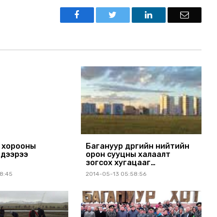
 хорооны
Багануур дүүргийн нийтийн
гдээрээ
орон сууцны халаалт
зогсох хугацааг
хойшлууллаа
28:45
2014-05-13 05:58:56