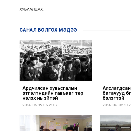
ХУВААЛЦАХ:
САНАЛ БОЛГОХ
МЭДЭЭ
Ардчилсан хувьсгалын
Алслагдсан
зүтгэлтнүүдийн гавъяаг төр
багачууд бү
үнэлэх нь зүйтэй
бэлэгтэй
2014-06-19 05:21:07
2014-06-02 10: