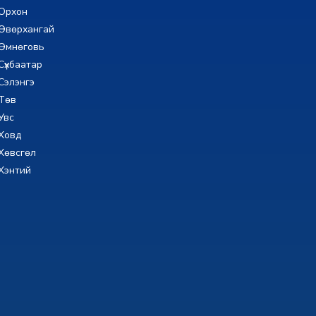
Орхон
Өвөрхангай
Өмнөговь
Сүхбаатар
Сэлэнгэ
Төв
Увс
Ховд
Хөвсгөл
Хэнтий