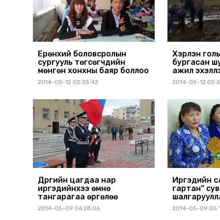
Ерөнхий боловсролын
Хэрлэн гол
сургууль төгсөгчдийн
бургасан ш
мөнгөн хонхны баяр боллоо
ажил эхэлл
2014-05-12 02:35:42
2014-05-12 02:3
Дүүргийн цагдаа нар
Иргэдийн с
иргэдийнхээ өмнө
гартан” су
тангарагаа өргөлөө
шалгаруулл
2014-05-09 06:28:06
2014-05-09 05: