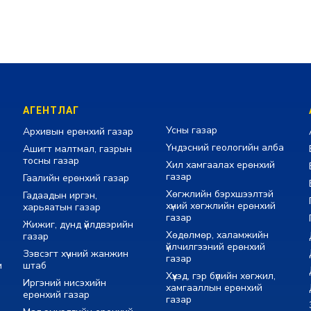
АГЕНТЛАГ
Усны газар
Архивын ерөнхий газар
Үндэсний геологийн алба
Ашигт малтмал, газрын
тосны газар
Хил хамгаалах ерөнхий
газар
Гаалийн ерөнхий газар
Хөгжлийн бэрхшээлтэй
Гадаадын иргэн,
хүний хөгжлийн ерөнхий
харьяатын газар
газар
Жижиг, дунд үйлдвэрийн
Хөдөлмөр, халамжийн
газар
үйлчилгээний ерөнхий
Зэвсэгт хүчний жанжин
газар
м
штаб
Хүүхэд, гэр бүлийн хөгжил,
Иргэний нисэхийн
хамгааллын ерөнхий
ерөнхий газар
газар