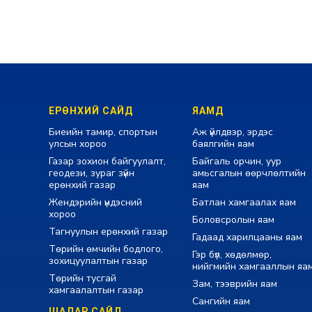
ЕРӨНХИЙ САЙД
ЯАМД
Биеийн тамир, спортын
Аж үйлдвэр, эрдэс
улсын хороо
баялгийн яам
Газар зохион байгуулалт,
Байгаль орчин, уур
геодези, зураг зүйн
амьсгалын өөрчлөлтийн
ерөнхий газар
яам
Жендэрийн үндэсний
Батлан хамгаалах яам
хороо
Боловсролын яам
Тагнуулын ерөнхий газар
Гадаад харилцааны яам
Төрийн өмчийн бодлого,
Гэр бүл, хөдөлмөр,
зохицуулалтын газар
нийгмийн хамгааллын яа
Төрийн тусгай
Зам, тээврийн яам
хамгаалалтын газар
Сангийн яам
ШАДАР САЙД