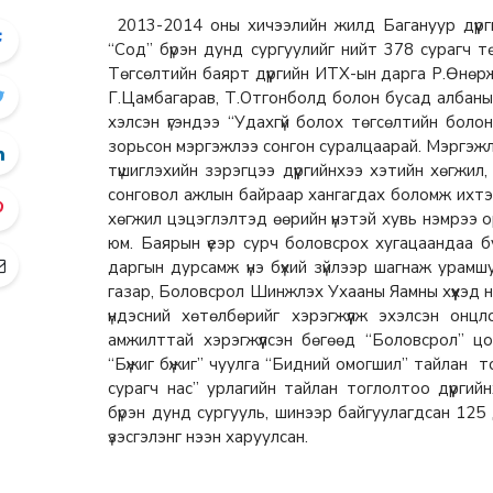
2013-2014 оны хичээлийн жилд Багануур дүүрги
“Сод” бүрэн дунд сургуулийг нийт 378 сурагч т
Төгсөлтийн баярт дүүргийн ИТХ-ын дарга Р.Өнөрж
Г.Цамбагарав, Т.Отгонболд болон бусад албаны хү
хэлсэн үгэндээ “Удахгүй болох төгсөлтийн боло
зорьсон мэргэжлээ сонгон суралцаарай. Мэргэж
түшиглэхийн зэрэгцээ дүүргийнхээ хэтийн хөгжи
сонговол ажлын байраар хангагдах боломж ихтэй
хөгжил цэцэглэлтэд өөрийн үнэтэй хувь нэмрээ о
юм. Баярын үеэр сурч боловсрох хугацаандаа бу
даргын дурсамж үнэ бүхий зүйлээр шагнаж урам
газар, Боловсрол Шинжлэх Ухааны Яамны хүүхэд нэг
үндэсний хөтөлбөрийг хэрэгжүүлж эхэлсэн онц
амжилттай хэрэгжүүлсэн бөгөөд “Боловсрол” 
“Бүжиг бүжиг” чуулга “Бидний омогшил” тайлан т
сурагч нас” урлагийн тайлан тоглолтоо дүүрги
бүрэн дунд сургууль, шинээр байгуулагдсан 125
үзэсгэлэнг нээн харуулсан.