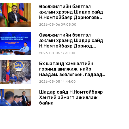
Өвөлжилтийн бэлтгэл
ажлын хүрээнд Шадар сайд
Н.Номтойбаяр Дорноговь
аймагт ажиллав
2026-08-06 09:08:00
Өвөлжилтийн бэлтгэл
ажлын хүрээнд Шадар сайд
Н.Номтойбаяр Дорнод,
Сүхбаатар аймагт ажиллав
2026-08-05 17:30:00
Бүх шатанд хэмнэлтийн
горимд шилжиж, найр
наадам, зөвлөгөөн, гадаад
томилолтыг хориглолоо
2026-08-05 14:44:00
Шадар сайд Н.Номтойбаяр
Хэнтий аймагт ажиллаж
байна
2026-07-31 13:11:00