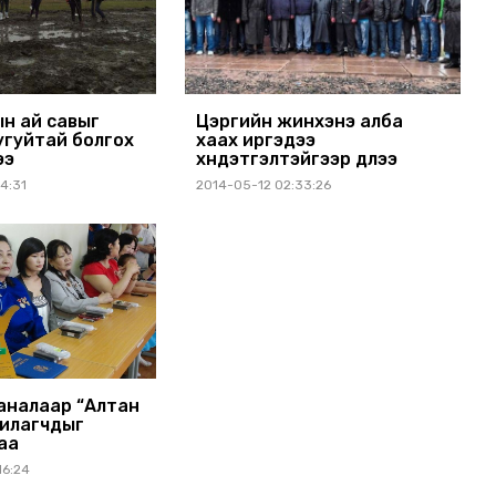
ын ай савыг
Цэргийн жинхэнэ алба
угуйтай болгох
хаах иргэдээ
ээ
хүндэтгэлтэйгээр үдлээ
4:31
2014-05-12 02:33:26
аналаар “Алтан
вилагчдыг
аа
16:24