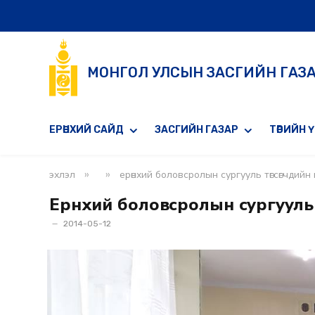
МОНГОЛ УЛСЫН ЗАСГИЙН ГАЗ
ЕРӨНХИЙ САЙД
ЗАСГИЙН ГАЗАР
ТӨРИЙН 
»
»
эхлэл
ерөнхий боловсролын сургууль төгсөгчдийн 
Ерөнхий боловсролын сургууль 
2014-05-12