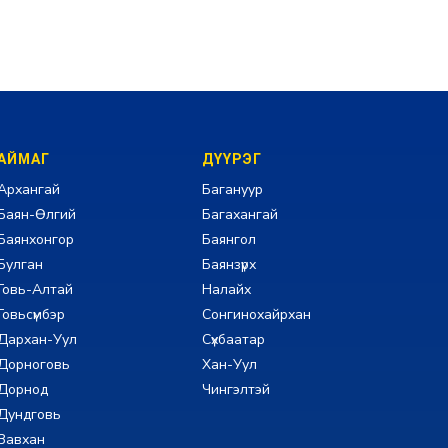
АЙМАГ
ДҮҮРЭГ
Архангай
Багануур
Баян-Өлгий
Багахангай
Баянхонгор
Баянгол
Булган
Баянзүрх
Говь-Алтай
Налайх
Говьсүмбэр
Сонгинохайрхан
Дархан-Уул
Сүхбаатар
Дорноговь
Хан-Уул
Дорнод
Чингэлтэй
Дундговь
Завхан