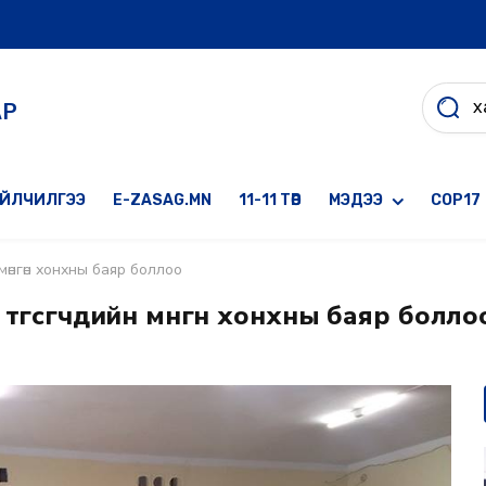
АР
ҮЙЛЧИЛГЭЭ
E-ZASAG.MN
11-11 ТӨВ
МЭДЭЭ
COP17
мөнгөн хонхны баяр боллоо
төгсөгчдийн мөнгөн хонхны баяр болло