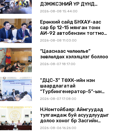
ДЭМЖСЭНИЙ ҮР ДҮНД
ШАТАХУУН ХАДГАЛАХ
2026-08-08 15:44:00
САВНУУД ЭХНЭЭСЭЭ
АШИГЛАЛТАД ОРЖ БАЙНА
Ерөнхий сайд БНХАУ-аас
сар бүр 12-15 мянган тонн
АИ-92 автобензин тогтмол
нийлүүлэх хүсэлт тавилаа
2026-08-08 11:03:00
“Цааснаас чөлөөлье”
зөвлөлдөх хэлэлцүүлэг боллоо
2026-08-07 18:17:00
"ДЦС-3” ТӨХК-ийн нэн
шаардлагатай
“Турбингенератор-5”-ын
шинэчлэлийн төсвийг
2026-08-07 17:08:00
шийдвэрлэхээр болов
Н.Номтойбаяр: Аймгуудад
тулгамдаж буй асуудлуудыг
долоо хоног бүр Засгийн
газрын хуралдаанд
2026-08-06 16:26:00
танилцуулж, шийдвэрлүүлнэ