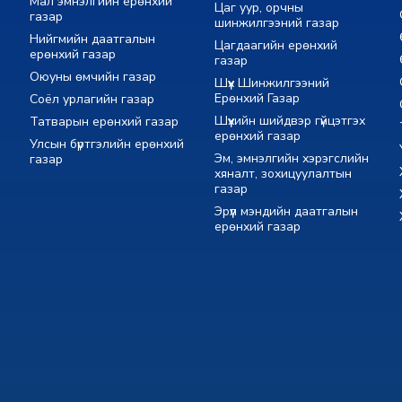
Мал эмнэлгийн ерөнхий
Цаг уур, орчны
газар
шинжилгээний газар
Нийгмийн даатгалын
Цагдаагийн ерөнхий
ерөнхий газар
газар
Оюуны өмчийн газар
Шүүх Шинжилгээний
Ерөнхий Газар
Соёл урлагийн газар
Шүүхийн шийдвэр гүйцэтгэх
Татварын ерөнхий газар
ерөнхий газар
Улсын бүртгэлийн ерөнхий
Эм, эмнэлгийн хэрэгслийн
газар
хяналт, зохицуулалтын
газар
Эрүүл мэндийн даатгалын
ерөнхий газар