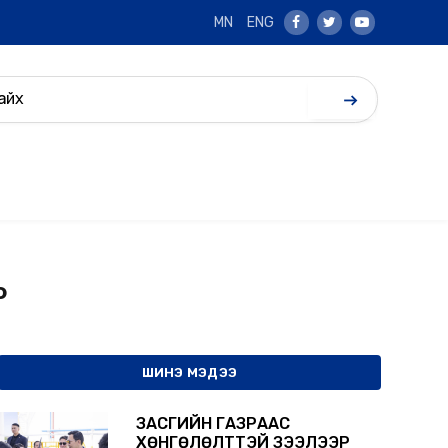
MN
ENG
Facebook
Twitter
Youtube
о
ШИНЭ МЭДЭЭ
ЗАСГИЙН ГАЗРААС
ХӨНГӨЛӨЛТТЭЙ ЗЭЭЛЭЭР