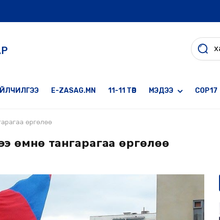
АР
ҮЙЛЧИЛГЭЭ
E-ZASAG.MN
11-11 ТӨВ
МЭДЭЭ
COP17
нгарагаа өргөлөө
хээ өмнө тангарагаа өргөлөө