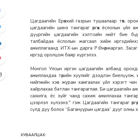
Цагдаагийн Ерөнхий газрын тушаалаар төв, оро
цагдаагийн шинэ тангараг өргөх ёслолын үйл 
дүүргийн цагдаагийн хэлтсийн нийт бие бү
талбайдаа ёслолын жагсаал хийж иргэдийнхээ ө
ажиллагаанд ИТХ-ын дарга Р.Өнөржаргал, Засаг
иргэд оролцож баяр хүргэлээ.
Монгол Улсын иргэн цагдаагийн албанд орохд
ажиллахдаа төрийн хуулийг дээдлэн биелүүлж, хү
нийгмийн хэв журам хамгаалах үйл хэрэгт чин
хайрлахаа батлан тангараглая. Би цагдаагийн а
сахилга, ёс зүйг чанд сахиж ажиллахаа тангар
цээрлэл хүлээнэ." гэж Цагдаагийн тангараг өрг
сүлд дуу болох “Багануурын цагдаа” дууг олны 
ХУВААЛЦАХ: