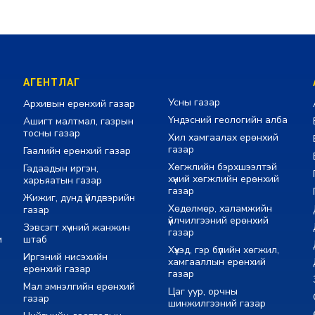
АГЕНТЛАГ
Усны газар
Архивын ерөнхий газар
Үндэсний геологийн алба
Ашигт малтмал, газрын
тосны газар
Хил хамгаалах ерөнхий
газар
Гаалийн ерөнхий газар
Хөгжлийн бэрхшээлтэй
Гадаадын иргэн,
хүний хөгжлийн ерөнхий
харьяатын газар
газар
Жижиг, дунд үйлдвэрийн
Хөдөлмөр, халамжийн
газар
үйлчилгээний ерөнхий
Зэвсэгт хүчний жанжин
газар
м
штаб
Хүүхэд, гэр бүлийн хөгжил,
Иргэний нисэхийн
хамгааллын ерөнхий
ерөнхий газар
газар
Мал эмнэлгийн ерөнхий
Цаг уур, орчны
газар
шинжилгээний газар