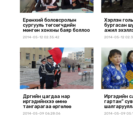
Ерөнхий боловсролын
Хэрлэн гол
сургууль төгсөгчдийн
бургасан ш
мөнгөн хонхны баяр боллоо
ажил эхэлл
2014-05-12 02:35:42
2014-05-12 02:3
Дүүргийн цагдаа нар
Иргэдийн с
иргэдийнхээ өмнө
гартан” су
тангарагаа өргөлөө
шалгаруулл
2014-05-09 06:28:06
2014-05-09 05: