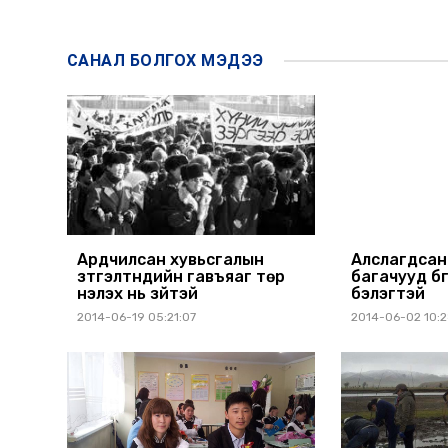
САНАЛ БОЛГОХ
МЭДЭЭ
Ардчилсан хувьсгалын
Алслагдсан
зүтгэлтнүүдийн гавъяаг төр
багачууд бү
үнэлэх нь зүйтэй
бэлэгтэй
2014-06-19 05:21:07
2014-06-02 10: