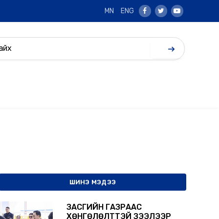
MN
ENG
Facebook
Twitter
Youtube
ШИНЭ МЭДЭЭ
ЗАСГИЙН ГАЗРААС
ХӨНГӨЛӨЛТТЭЙ ЗЭЭЛЭЭР