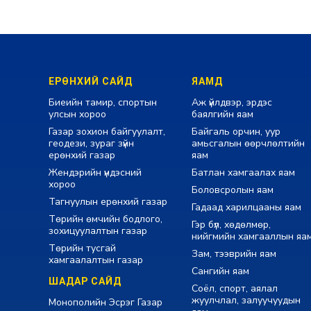
ЕРӨНХИЙ САЙД
ЯАМД
Биеийн тамир, спортын
Аж үйлдвэр, эрдэс
улсын хороо
баялгийн яам
Газар зохион байгуулалт,
Байгаль орчин, уур
геодези, зураг зүйн
амьсгалын өөрчлөлтийн
ерөнхий газар
яам
Жендэрийн үндэсний
Батлан хамгаалах яам
хороо
Боловсролын яам
Тагнуулын ерөнхий газар
Гадаад харилцааны яам
Төрийн өмчийн бодлого,
Гэр бүл, хөдөлмөр,
зохицуулалтын газар
нийгмийн хамгааллын яа
Төрийн тусгай
Зам, тээврийн яам
хамгаалалтын газар
Сангийн яам
ШАДАР САЙД
Соёл, спорт, аялал
жуулчлал, залуучуудын
Монополийн Эсрэг Газар