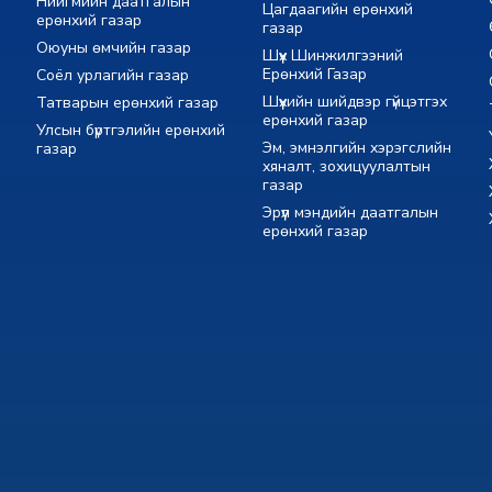
Нийгмийн даатгалын
Цагдаагийн ерөнхий
ерөнхий газар
газар
Оюуны өмчийн газар
Шүүх Шинжилгээний
Ерөнхий Газар
Соёл урлагийн газар
Шүүхийн шийдвэр гүйцэтгэх
Татварын ерөнхий газар
ерөнхий газар
Улсын бүртгэлийн ерөнхий
Эм, эмнэлгийн хэрэгслийн
газар
хяналт, зохицуулалтын
газар
Эрүүл мэндийн даатгалын
ерөнхий газар