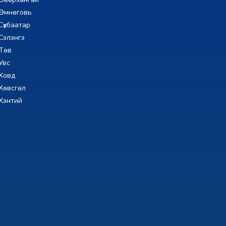
Өмнөговь
Сүхбаатар
Сэлэнгэ
Төв
Увс
Ховд
Хөвсгөл
Хэнтий