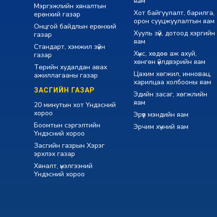
яам
Мэргэжлийн хяналтын
Хот байгуулалт, барилга,
ерөнхий газар
орон сууцжуулалтын яам
Онцгой байдлын ерөнхий
Хууль зүй, дотоод хэргийн
газар
яам
Стандарт, хэмжил зүйн
Хүнс, хөдөө аж ахуй,
газар
хөнгөн үйлдвэрийн яам
Төрийн худалдан авах
Цахим хөгжил, инновац,
ажиллагааны газар
харилцаа холбооны яам
ЗАСГИЙН ГАЗАР
Эдийн засаг, хөгжлийн
яам
20 минутын хот Үндэсний
хороо
Эрүүл мэндийн яам
Боомтын сэргэлтийн
Эрчим хүчний яам
Үндэсний хороо
Засгийн газрын Хэрэг
эрхлэх газар
Хяналт, үнэлгээний
Үндэсний хороо