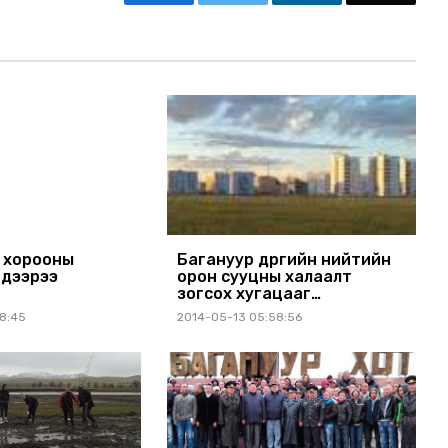
 хорооны
Багануур дүүргийн нийтийн
гдээрээ
орон сууцны халаалт
зогсох хугацааг
хойшлууллаа
28:45
2014-05-13 05:58:56