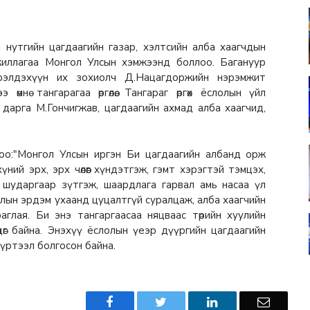
н нутгийн цагдаагийн газар, хэлтсийн алба хаагчдын
ажиллагаа
Монгол Улсын хэмжээнд боллоо. Багануур
рэлдэхүүн их зохиолч Д.Нацагдоржийн нэрэмжит
мнө тангарагаа өргөлөө. Тангараг өргөх ёслолын үйл
 дарга М.Гончигжав, цагдаагийн ахмад алба хаагчид,
оо:"Монгол Улсын иргэн Би цагдаагийн албанд орж
ний эрх, эрх чөлөөг хүндэтгэж, гэмт хэрэгтэй тэмцэх,
 шударгаар зүтгэж, шаардлага гарвал амь насаа үл
жлын эрдэм ухаанд цуцалтгүй суралцаж, алба хаагчийн
аглая. Би энэ тангаргаасаа няцваас төрийн хуулийн
өдөг байна. Энэхүү ёслолын үеэр дүүргийн цагдаагийн
хүртээл болгосон байна.