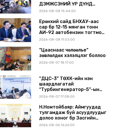
ДЭМЖСЭНИЙ ҮР ДҮНД
ШАТАХУУН ХАДГАЛАХ
2026-08-08 15:44:00
САВНУУД ЭХНЭЭСЭЭ
АШИГЛАЛТАД ОРЖ БАЙНА
Ерөнхий сайд БНХАУ-аас
сар бүр 12-15 мянган тонн
АИ-92 автобензин тогтмол
нийлүүлэх хүсэлт тавилаа
2026-08-08 11:03:00
“Цааснаас чөлөөлье”
зөвлөлдөх хэлэлцүүлэг боллоо
2026-08-07 18:17:00
"ДЦС-3” ТӨХК-ийн нэн
шаардлагатай
“Турбингенератор-5”-ын
шинэчлэлийн төсвийг
2026-08-07 17:08:00
шийдвэрлэхээр болов
Н.Номтойбаяр: Аймгуудад
тулгамдаж буй асуудлуудыг
долоо хоног бүр Засгийн
газрын хуралдаанд
2026-08-06 16:26:00
танилцуулж, шийдвэрлүүлнэ