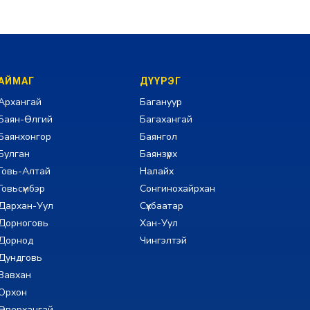
АЙМАГ
ДҮҮРЭГ
Архангай
Багануур
Баян-Өлгий
Багахангай
Баянхонгор
Баянгол
Булган
Баянзүрх
Говь-Алтай
Налайх
Говьсүмбэр
Сонгинохайрхан
Дархан-Уул
Сүхбаатар
Дорноговь
Хан-Уул
Дорнод
Чингэлтэй
Дундговь
Завхан
Орхон
Өвөрхангай