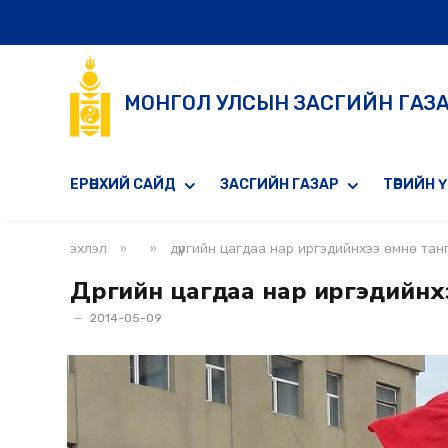
МОНГОЛ УЛСЫН ЗАСГИЙН ГАЗ
ЕРӨНХИЙ САЙД
ЗАСГИЙН ГАЗАР
ТӨРИЙН 
»
»
эхлэл
дүүргийн цагдаа нар иргэдийнхээ өмнө та
Дүүргийн цагдаа нар иргэдийн
2014-05-09