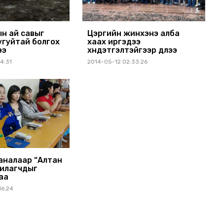
ын ай савыг
Цэргийн жинхэнэ алба
угуйтай болгох
хаах иргэдээ
ээ
хүндэтгэлтэйгээр үдлээ
4:31
2014-05-12 02:33:26
аналаар “Алтан
вилагчдыг
аа
16:24