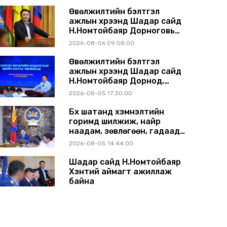
Өвөлжилтийн бэлтгэл
ажлын хүрээнд Шадар сайд
Н.Номтойбаяр Дорноговь
аймагт ажиллав
2026-08-06 09:08:00
Өвөлжилтийн бэлтгэл
ажлын хүрээнд Шадар сайд
Н.Номтойбаяр Дорнод,
Сүхбаатар аймагт ажиллав
2026-08-05 17:30:00
Бүх шатанд хэмнэлтийн
горимд шилжиж, найр
наадам, зөвлөгөөн, гадаад
томилолтыг хориглолоо
2026-08-05 14:44:00
Шадар сайд Н.Номтойбаяр
Хэнтий аймагт ажиллаж
байна
2026-07-31 13:11:00