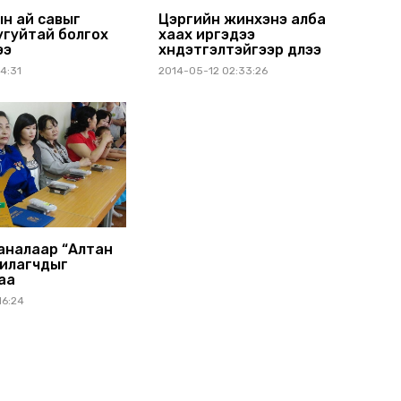
ын ай савыг
Цэргийн жинхэнэ алба
угуйтай болгох
хаах иргэдээ
ээ
хүндэтгэлтэйгээр үдлээ
4:31
2014-05-12 02:33:26
аналаар “Алтан
вилагчдыг
аа
16:24