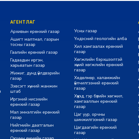
АГЕНТЛАГ
Усны газар
Архивын ерөнхий газар
Үндэсний геологийн алба
Ашигт малтмал, газрын
тосны газар
Хил хамгаалах ерөнхий
газар
Гаалийн ерөнхий газар
Хөгжлийн бэрхшээлтэй
Гадаадын иргэн,
хүний хөгжлийн ерөнхий
харьяатын газар
газар
Жижиг, дунд үйлдвэрийн
Хөдөлмөр, халамжийн
газар
үйлчилгээний ерөнхий
Зэвсэгт хүчний жанжин
газар
м
штаб
Хүүхэд, гэр бүлийн хөгжил,
Иргэний нисэхийн
хамгааллын ерөнхий
ерөнхий газар
газар
Мал эмнэлгийн ерөнхий
Цаг уур, орчны
газар
шинжилгээний газар
Нийгмийн даатгалын
Цагдаагийн ерөнхий
ерөнхий газар
газар
Оюуны өмчийн газар