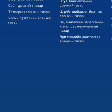
Шүүх Шинжилгээний
Ерөнхий Газар
Соёл урлагийн газар
Шүүхийн шийдвэр гүйцэтгэх
Татварын ерөнхий газар
ерөнхий газар
Улсын бүртгэлийн ерөнхий
Эм, эмнэлгийн хэрэгслийн
газар
хяналт, зохицуулалтын
газар
Эрүүл мэндийн даатгалын
ерөнхий газар