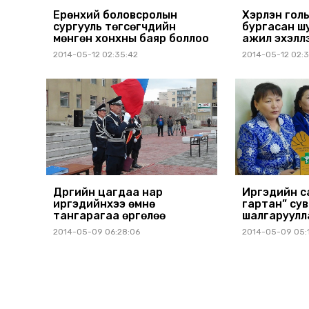
Ерөнхий боловсролын
Хэрлэн гол
сургууль төгсөгчдийн
бургасан ш
мөнгөн хонхны баяр боллоо
ажил эхэлл
2014-05-12 02:35:42
2014-05-12 02:3
Дүүргийн цагдаа нар
Иргэдийн с
иргэдийнхээ өмнө
гартан” су
тангарагаа өргөлөө
шалгаруулл
2014-05-09 06:28:06
2014-05-09 05: