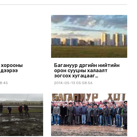
 хорооны
Багануур дүүргийн нийтийн
гдээрээ
орон сууцны халаалт
зогсох хугацааг
хойшлууллаа
28:45
2014-05-13 05:58:56