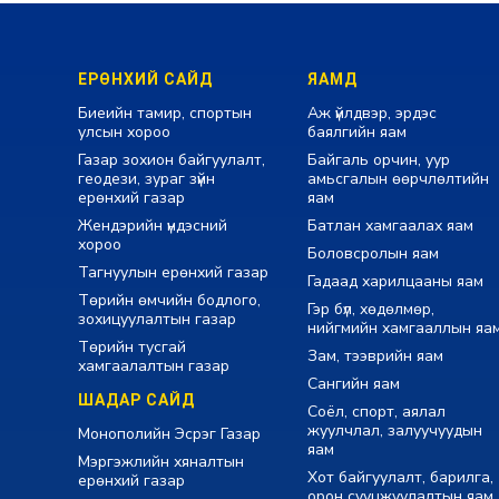
ЕРӨНХИЙ САЙД
ЯАМД
Биеийн тамир, спортын
Аж үйлдвэр, эрдэс
улсын хороо
баялгийн яам
Газар зохион байгуулалт,
Байгаль орчин, уур
геодези, зураг зүйн
амьсгалын өөрчлөлтийн
ерөнхий газар
яам
Жендэрийн үндэсний
Батлан хамгаалах яам
хороо
Боловсролын яам
Тагнуулын ерөнхий газар
Гадаад харилцааны яам
Төрийн өмчийн бодлого,
Гэр бүл, хөдөлмөр,
зохицуулалтын газар
нийгмийн хамгааллын яа
Төрийн тусгай
Зам, тээврийн яам
хамгаалалтын газар
Сангийн яам
ШАДАР САЙД
Соёл, спорт, аялал
жуулчлал, залуучуудын
Монополийн Эсрэг Газар
яам
Мэргэжлийн хяналтын
Хот байгуулалт, барилга,
ерөнхий газар
орон сууцжуулалтын яам