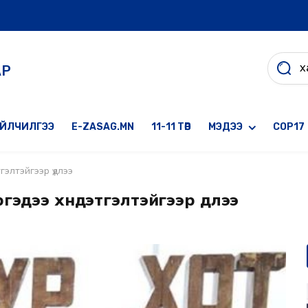
АР
ҮЙЛЧИЛГЭЭ
E-ZASAG.MN
11-11 ТӨВ
МЭДЭЭ
COP17
гэлтэйгээр үдлээ
эдээ хүндэтгэлтэйгээр үдлээ