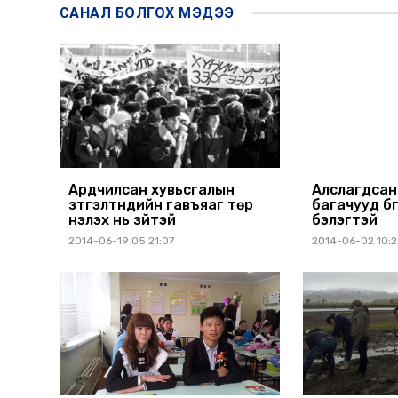
САНАЛ БОЛГОХ
МЭДЭЭ
Ардчилсан хувьсгалын
Алслагдсан
зүтгэлтнүүдийн гавъяаг төр
багачууд бү
үнэлэх нь зүйтэй
бэлэгтэй
2014-06-19 05:21:07
2014-06-02 10: