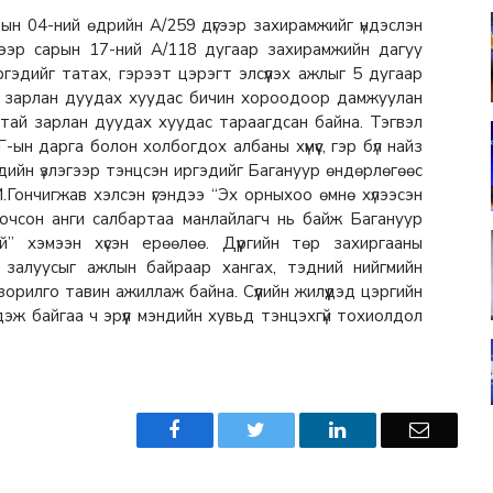
ын 04-ний өдрийн А/259 дүгээр захирамжийг үндэслэн
үгээр сарын 17-ний А/118 дугаар захирамжийн дагуу
гэдийг татах, гэрээт цэрэгт элсүүлэх ажлыг 5 дугаар
7 зарлан дуудах хуудас бичин хороодоор дамжуулан
увьтай зарлан дуудах хуудас тараагдсан байна. Тэгвэл
-ын дарга болон холбогдох албаны хүмүүс, гэр бүл найз
ндийн үзлэгээр тэнцсэн иргэдийг Багануур өндөрлөгөөс
М.Гончигжав хэлсэн үгэндээ “Эх орныхоо өмнө хүлээсэн
ж, очсон анги салбартаа манлайлагч нь байж Багануур
й” хэмээн хүсэн ерөөлөө. Дүүргийн төр захиргааны
сэн залуусыг ажлын байраар хангах, тэдний нийгмийн
рилго тавин ажиллаж байна. Сүүлийн жилүүдэд цэргийн
эж байгаа ч эрүүл мэндийн хувьд тэнцэхгүй тохиолдол