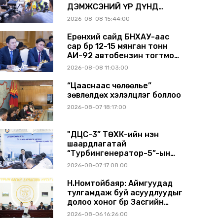
ДЭМЖСЭНИЙ ҮР ДҮНД
ШАТАХУУН ХАДГАЛАХ
2026-08-08 15:44:00
САВНУУД ЭХНЭЭСЭЭ
АШИГЛАЛТАД ОРЖ БАЙНА
Ерөнхий сайд БНХАУ-аас
сар бүр 12-15 мянган тонн
АИ-92 автобензин тогтмол
нийлүүлэх хүсэлт тавилаа
2026-08-08 11:03:00
“Цааснаас чөлөөлье”
зөвлөлдөх хэлэлцүүлэг боллоо
2026-08-07 18:17:00
"ДЦС-3” ТӨХК-ийн нэн
шаардлагатай
“Турбингенератор-5”-ын
шинэчлэлийн төсвийг
2026-08-07 17:08:00
шийдвэрлэхээр болов
Н.Номтойбаяр: Аймгуудад
тулгамдаж буй асуудлуудыг
долоо хоног бүр Засгийн
газрын хуралдаанд
2026-08-06 16:26:00
танилцуулж, шийдвэрлүүлнэ