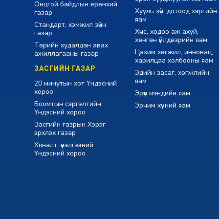
Онцгой байдлын ерөнхий
Хууль зүй, дотоод хэргийн
газар
яам
Стандарт, хэмжил зүйн
Хүнс, хөдөө аж ахуй,
газар
хөнгөн үйлдвэрийн яам
Төрийн худалдан авах
Цахим хөгжил, инновац,
ажиллагааны газар
харилцаа холбооны яам
ЗАСГИЙН ГАЗАР
Эдийн засаг, хөгжлийн
яам
20 минутын хот Үндэсний
хороо
Эрүүл мэндийн яам
Боомтын сэргэлтийн
Эрчим хүчний яам
Үндэсний хороо
Засгийн газрын Хэрэг
эрхлэх газар
Хяналт, үнэлгээний
Үндэсний хороо