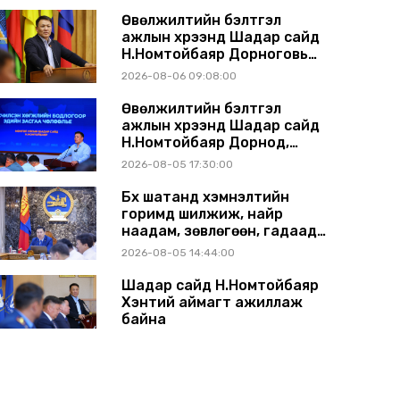
Өвөлжилтийн бэлтгэл
ажлын хүрээнд Шадар сайд
Н.Номтойбаяр Дорноговь
аймагт ажиллав
2026-08-06 09:08:00
Өвөлжилтийн бэлтгэл
ажлын хүрээнд Шадар сайд
Н.Номтойбаяр Дорнод,
Сүхбаатар аймагт ажиллав
2026-08-05 17:30:00
Бүх шатанд хэмнэлтийн
горимд шилжиж, найр
наадам, зөвлөгөөн, гадаад
томилолтыг хориглолоо
2026-08-05 14:44:00
Шадар сайд Н.Номтойбаяр
Хэнтий аймагт ажиллаж
байна
2026-07-31 13:11:00