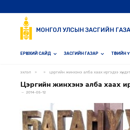
МОНГОЛ УЛСЫН ЗАСГИЙН ГАЗ
ЕРӨНХИЙ САЙД
ЗАСГИЙН ГАЗАР
ТӨРИЙН 
»
»
эхлэл
цэргийн жинхэнэ алба хаах иргэдээ хүндэт
Цэргийн жинхэнэ алба хаах ирг
2014-05-12