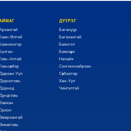
АЙМАГ
ДҮҮРЭГ
Архангай
Багануур
Баян-Өлгий
Багахангай
Баянхонгор
Баянгол
Булган
Баянзүрх
Говь-Алтай
Налайх
Говьсүмбэр
Сонгинохайрхан
Дархан-Уул
Сүхбаатар
Дорноговь
Хан-Уул
Дорнод
Чингэлтэй
Дундговь
Завхан
Орхон
Өвөрхангай
Өмнөговь