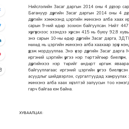
Нийслэлийн Засаг даргын 2014 оны 4 дүгээр сар
Багануур дүүргийн Засаг даргын 2014 оны 4 д
дүүргийн хэмжээнд цэргийн жинхэнэ алба хаах ир
сарын 9-ний өдөр зохион байгуулсан. Нийт 44
хүргүүлснээс эзэндээ хүрсэн 415 нь буюу 92,8 х
энэ сарын 10-ны өдөр дүүргийн Засаг дарга, ЗДТГ
нөхөд нь цэргийн жинхэнэ алба хаахаар эрүүл мэ
үдэж мордууллаа. Энэ үеэр дүүргийн Засаг дарга 
иргэний цэргийн үүргээ нэр төртэйгөөр биелүүл
дүүргийнхээ нэр төрийг өндөрт өргөж яваара
байгууллагаас иргэний цэргийн үүргээ биелүүл
асуудлыг шийдвэрлэх, сургалтуудад хамруулах зо
жинхэнэ алба хаах хүсэлтэй залуусын тоо нэмэгд
гарч байгаа юм байна.
ХУВААЛЦАХ: