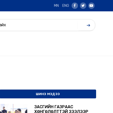
MN
ENG
Facebook
Twitter
Youtube
ШИНЭ МЭДЭЭ
ЗАСГИЙН ГАЗРААС
ХӨНГӨЛӨЛТТЭЙ ЗЭЭЛЭЭР