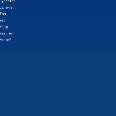
Сүхбаатар
Сэлэнгэ
Төв
Увс
Ховд
Хөвсгөл
Хэнтий