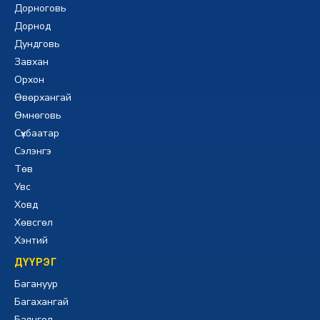
Дорноговь
Дорнод
Дундговь
Завхан
Орхон
Өвөрхангай
Өмнөговь
Сүхбаатар
Сэлэнгэ
Төв
Увс
Ховд
Хөвсгөл
Хэнтий
ДҮҮРЭГ
Багануур
Багахангай
Баянгол