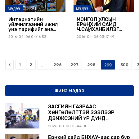
МЭДЭЭ
МЭДЭЭ
Интернэтийн
МОНГОЛ УЛСЫН
үйлчилгээний ижил
ЕРӨНХИЙ САЙД
үнэ тарифийг энэ
Ч.САЙХАНБИЛЭГ
сарын 11-нээс мөрдөнө
АЗИЙН ДЭД
2016-04-06 04:16:53
2016-04-06 03:17:49
БҮТЦИЙН ХӨРӨНГӨ
ОРУУЛАЛТЫН
БАНКНЫ
ЕРӨНХИЙЛӨГЧ ЗИНЬ
ЛИЦЮНЬТАЙ
УУЛЗЛАА
Prev
1
2
...
296
297
298
299
300
ШИНЭ МЭДЭЭ
ЗАСГИЙН ГАЗРААС
ХӨНГӨЛӨЛТТЭЙ ЗЭЭЛЭЭР
ДЭМЖСЭНИЙ ҮР ДҮНД
ШАТАХУУН ХАДГАЛАХ САВНУУД
2026-08-08 15:44:00
ЭХНЭЭСЭЭ АШИГЛАЛТАД ОРЖ
БАЙНА
Ерөнхий сайд БНХАУ-аас сар бүр