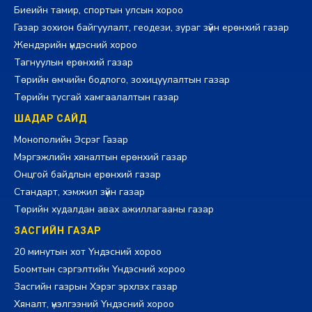
Биеийн тамир, спортын улсын хороо
Газар зохион байгуулалт, геодези, зураг зүйн ерөнхий газар
Жендэрийн үндэсний хороо
Тагнуулын ерөнхий газар
Төрийн өмчийн бодлого, зохицуулалтын газар
Төрийн тусгай хамгаалалтын газар
ШАДАР САЙД
Монополийн Эсрэг Газар
Мэргэжлийн хяналтын ерөнхий газар
Онцгой байдлын ерөнхий газар
Стандарт, хэмжил зүйн газар
Төрийн худалдан авах ажиллагааны газар
ЗАСГИЙН ГАЗАР
20 минутын хот Үндэсний хороо
Боомтын сэргэлтийн Үндэсний хороо
Засгийн газрын Хэрэг эрхлэх газар
Хяналт, үнэлгээний Үндэсний хороо