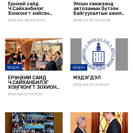
Ерөнхий сайд
Улсын хэмжээнд
Ч.Сайханбилэг
автозамын бүтээн
Хонконгт хийсэн
байгуулалтын ажил
айлчлалаа дүгнэж
4 дүгээр сарын 18-
2016-04-08 03:14:04
2016-04-07 03:55:06
ярилцлага өглөө
нд эхэлнэ
МЭДЭЭ
МЭДЭЭ
ЕРӨНХИЙ САЙД
МЭДЭГДЭЛ
Ч.САЙХАНБИЛЭГ
2016-04-07 01:01:50
ХОНГКОНГТ ЗОХИОН
БАЙГУУЛСАН
2016-04-07 01:31:27
“ХӨРӨНГӨ
ОРУУЛАЛТЫН
СТРАТЕГИЙН
ШИНЭЧЛЭЛ”
УУЛЗАЛТАД
ОРОЛЦЛОО