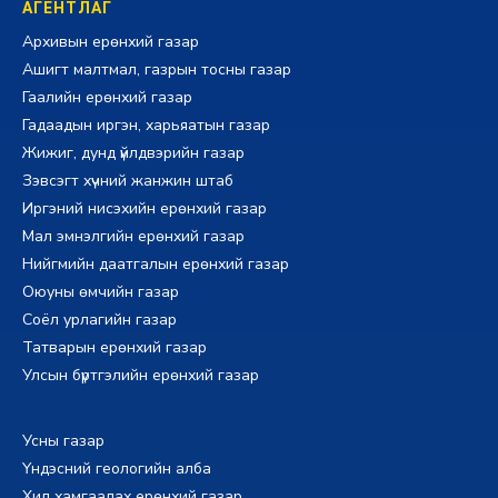
АГЕНТЛАГ
Архивын ерөнхий газар
Ашигт малтмал, газрын тосны газар
Гаалийн ерөнхий газар
Гадаадын иргэн, харьяатын газар
Жижиг, дунд үйлдвэрийн газар
Зэвсэгт хүчний жанжин штаб
Иргэний нисэхийн ерөнхий газар
Мал эмнэлгийн ерөнхий газар
Нийгмийн даатгалын ерөнхий газар
Оюуны өмчийн газар
Соёл урлагийн газар
Татварын ерөнхий газар
Улсын бүртгэлийн ерөнхий газар
Усны газар
Үндэсний геологийн алба
Хил хамгаалах ерөнхий газар