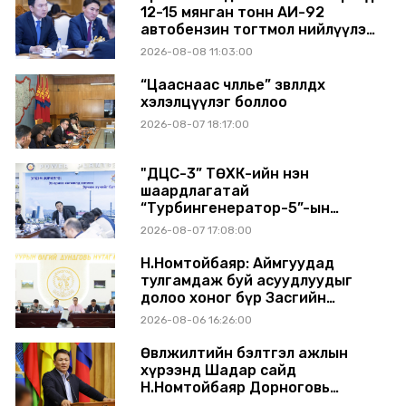
12-15 мянган тонн АИ-92
автобензин тогтмол нийлүүлэх
хүсэлт тавилаа
2026-08-08 11:03:00
“Цааснаас чөлөөлье” зөвлөлдөх
хэлэлцүүлэг боллоо
2026-08-07 18:17:00
"ДЦС-3” ТӨХК-ийн нэн
шаардлагатай
“Турбингенератор-5”-ын
шинэчлэлийн төсвийг
2026-08-07 17:08:00
шийдвэрлэхээр болов
Н.Номтойбаяр: Аймгуудад
тулгамдаж буй асуудлуудыг
долоо хоног бүр Засгийн
газрын хуралдаанд
2026-08-06 16:26:00
танилцуулж, шийдвэрлүүлнэ
Өвөлжилтийн бэлтгэл ажлын
хүрээнд Шадар сайд
Н.Номтойбаяр Дорноговь
аймагт ажиллав