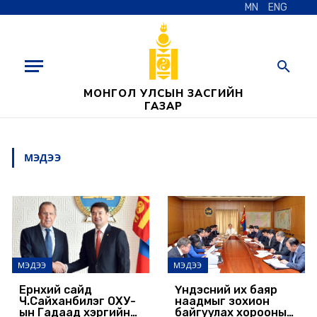
MN
ENG
МОНГОЛ УЛСЫН ЗАСГИЙН
ГАЗАР
МЭДЭЭ
МЭДЭЭ
МЭДЭЭ
Ерөнхий сайд
Үндэсний их баяр
Ч.Сайханбилэг ОХУ-
наадмыг зохион
ын Гадаад хэргийн
байгуулах хорооны