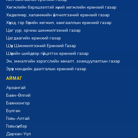
Хөгжлийн бэрхшээлтэй хүний хөгжлийн ерөнхий газар
Хөдөлмөр, халамжийн үйлчилгээний ерөнхий газар
Хүүхэд, гэр бүлийн хөгжил, хамгааллын ерөнхий газар
Цаг уур, орчны шинжилгээний газар
Цагдаагийн ерөнхий газар
Шүүх Шинжилгээний Ерөнхий Газар
Шүүхийн шийдвэр гүйцэтгэх ерөнхий газар
Эм, эмнэлгийн хэрэгслийн хяналт, зохицуулалтын газар
Эрүүл мэндийн даатгалын ерөнхий газар
АЙМАГ
Архангай
Баян-Өлгий
Баянхонгор
Булган
Говь-Алтай
Говьсүмбэр
Дархан-Уул