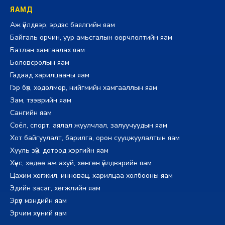
ЯАМД
Аж үйлдвэр, эрдэс баялгийн яам
Байгаль орчин, уур амьсгалын өөрчлөлтийн яам
Батлан хамгаалах яам
Боловсролын яам
Гадаад харилцааны яам
Гэр бүл, хөдөлмөр, нийгмийн хамгааллын яам
Зам, тээврийн яам
Сангийн яам
Соёл, спорт, аялал жуулчлал, залуучуудын яам
Хот байгуулалт, барилга, орон сууцжуулалтын яам
Хууль зүй, дотоод хэргийн яам
Хүнс, хөдөө аж ахуй, хөнгөн үйлдвэрийн яам
Цахим хөгжил, инновац, харилцаа холбооны яам
Эдийн засаг, хөгжлийн яам
Эрүүл мэндийн яам
Эрчим хүчний яам