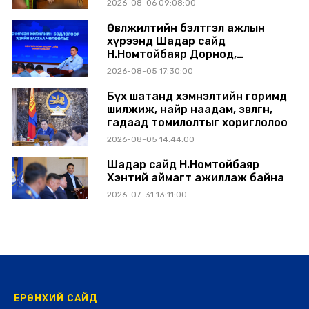
2026-08-06 09:08:00
Өвөлжилтийн бэлтгэл ажлын
хүрээнд Шадар сайд
Н.Номтойбаяр Дорнод,
Сүхбаатар аймагт ажиллав
2026-08-05 17:30:00
Бүх шатанд хэмнэлтийн горимд
шилжиж, найр наадам, зөвлөгөөн,
гадаад томилолтыг хориглолоо
2026-08-05 14:44:00
Шадар сайд Н.Номтойбаяр
Хэнтий аймагт ажиллаж байна
2026-07-31 13:11:00
ЕРӨНХИЙ САЙД