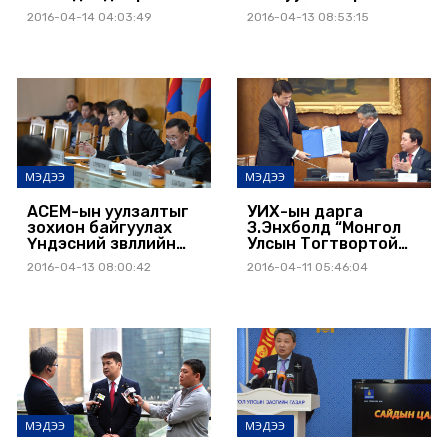
сайд С.В.Лавровыг
хурал боллоо
2016-04-14 04:03:49
2016-04-13 08:53:15
хүлээн авч уулзлаа
МЭДЭЭ
МЭДЭЭ
АСЕМ-ын уулзалтыг
УИХ-ын дарга
зохион байгуулах
З.Энхболд “Монгол
Үндэсний зөвлөлийн
Улсын Тогтвортой
хуралдаан боллоо
хөгжлийн үзэл
2016-04-13 08:00:42
2016-04-11 05:46:04
баримтлал 2030” -ыг
Ерөнхий сайд
Ч.Сайханбилэгт
гардуулан өглөө
МЭДЭЭ
МЭДЭЭ