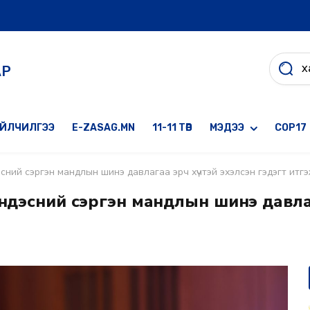
АР
ҮЙЛЧИЛГЭЭ
E-ZASAG.MN
11-11 ТӨВ
МЭДЭЭ
COP17
эсний сэргэн мандлын шинэ давлагаа эрч хүчтэй эхэлсэн гэдэгт итг
Үндэсний сэргэн мандлын шинэ давла