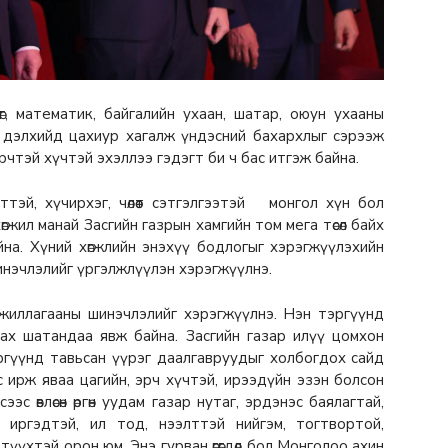
г, математик, байгалийн ухаан, шатар, оюун ухааны
 дэлхийд цахиур хагалж үндэсний бахархлыг сэрээж
рчтэй хүчтэй эхэллээ гэдэгт би ч бас итгэж байна.
эй, хүчирхэг, чөлөөт сэтгэлгээтэй монгол хүн бол
гжил манай Засгийн газрын хамгийн том мега төсөл байх
йна. Хүний хөгжлийн энэхүү бодлогыг хэрэгжүүлэхийн
инэчлэлийг үргэлжлүүлэн хэрэгжүүлнэ.
ажиллагааны шинэчлэлийг хэрэгжүүлнэ. Нэн тэргүүнд
дах шатандаа явж байна. Засгийн газар илүү цомхон
эргүүнд тавьсан үүрэг даалгавруудыг холбогдох сайд
с ирж яваа цагийн, эрч хүчтэй, ирээдүйн эзэн болсон
эс өвлөсөн өргөн уудам газар нутаг, эрдэнэс баялагтай,
өт иргэдтэй, ил тод, нээлттэй нийгэм, тогтвортой,
түүхтэй орон юм. Энэ гурван өгөгдөл бол Монголоо ахин