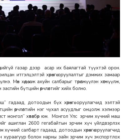
дийгүй газар дээр асар их баялагтай түүхтэй орон.
илцан итгэлцэлтэй хөрөнгө оруулалтыг дэмжих замаар
нэ. Мөн хөдөө аж ахуйн салбарыг төрөлжүүлэн хөгжүүлж,
засгийн бүтцийн өөрчлөлтийг хийх болно.
” гадаад, дотоодын бүх хөрөнгө оруулагчид ээлтэй
цийн өөрчлөлтийн нэг чухал асуудлыг онцолж хэлмээр
т монгол” хөтөлбөр юм. Монгол Улс эрчим хүчний маш
хүчийг ашиглан 2600 гегабайтын эрчим хүч үйлдвэрлэх
 хүчний салбарт гадаад, дотоодын хөрөнгө оруулагчид
н хураагуур болон нарны зайн эрчим хүч экспортлох