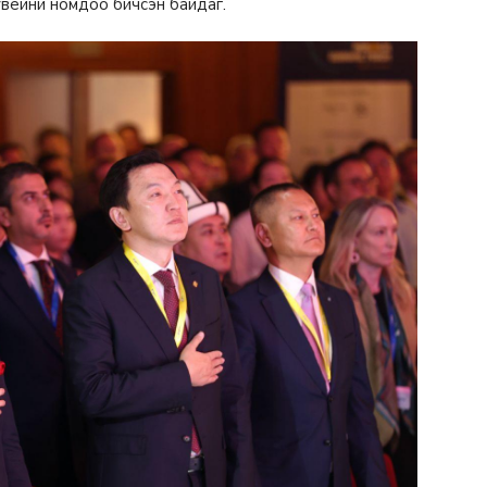
Жувейни номдоо бичсэн байдаг.