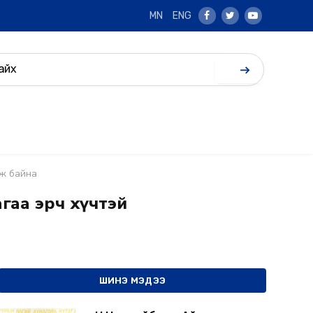
MN
ENG
Facebook
Twitter
Youtube
эж байна
гаа эрч хүчтэй
ШИНЭ МЭДЭЭ