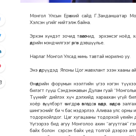
Монгол Улсын Ерөнхий сайд Г.Занданшатар М
Хэлсэн үгийг нийтэлж байна.
Эрхэм хүндэт зочид төлөөлөгчид, эрхэмсэг ноёд
өдрийн мэндчилгээг өргөн дэвшүүлье.
Нарлаг Монгол Улсад минь тавтай морилно уу.
Энэ өдрүүдэд Японы Цог жавхлант эзэн хааны а
Өнөөдрийн форумын нээлтийн үгээ нэгэн түүхэ
билэгт гүүш Сэндэнжавын Дулам гуай “Монголын
Түүнийг дийлэх хүч дэлхийд хараахан үгүй билээ
хоёр өгүүлбэрт өчигдрөөс өвлөгдсөн өнөөдөр, өнөөдрө
шингэснийг би ч бас мэдэрлээ. Аливаа улс орны 
тодорхойлдог. Цаг хугацааны тодорхой үеийн дар
Үүгээрээ бид агуу Монголоо ахин “агуутгая” г
байх болон сэрсэн байх үед толгой дээрээ алт