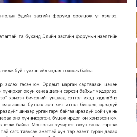
онголын Эдийн засгийн форумд оролцож үг хэллээ.
, хатагтай та бүхэнд Эдийн засгийн форумын нээлтийн
йлчилж буй түүхэн үйл явдал тохиож байна.
эр эхлэх гэсэн юм. Эрдэмт мэргэн сартваахи, цэцэн
 хүчирхэг оюун санаа дахин сэрсэн байхыг мэдэрлээ.
” хэмээн бичсэнийг уншаад сэтгэл ихэд хөдөллөө. Энэ
өс залгах маргаашаа бүтээх эрч хүч, итгэл бишрэл, ирээдүй
ирээдүйг шинээр урган гарч байгаа ирээдүй хойч үе нь
аа энэ хүч өөрөө сэргэж, буцаж ирдэг юм хэмээсэн юм.
эж хэлж байна. Монголын хүчирхэг оюун санаа сэргэж
тай сагс тавьсан эмэгтэй хүн тэр эзэнт гүрэн даяар