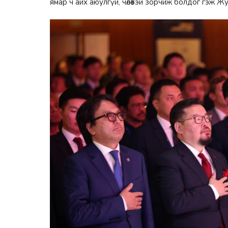
ямар ч айх аюулгүй, чөлөөтэй зорчиж болдог гэж 