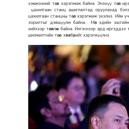
хэмжээний төсөл хэрэгжиж байна. Энэхүү төсөл 
цахилгаан станц ашиглалтад оруулахад бэл
цахилгаан станцны төсөл хэрэгжиж эхэлнэ. Ийм 
зорилтыг дэвшүүлж байна. Мөн эдийн засгийн
хийхээр төлөвлөж байна. Ингэснээр ард иргэддээ
шилжилтийн төсөл, хөтөлбөрийг хэрэгжүүлнэ.