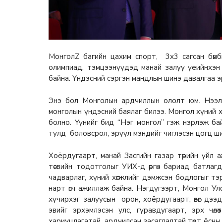
МонголZ багийн цахим спорт, 3х3 сагсан бөмбө
олимпиад, тэмцээнүүдэд манай залуу үеийнхэн
байна. Үндэсний сэргэн мандлын шинэ давалгаа э
Энэ бол Монголын ардчиллын ололт юм. Нээлтт
монголын үндэсний баялаг билээ. Монгол хүний хө
болно. Үүнийг бид “Нэг монгол” гэж нэрлэж ба
тулд боловсрол, эрүүл мэндийг чиглэсэн цогц ш
Хоёрдугаарт, манай Засгийн газар төрийн үйл 
төсвийн тодотголыг УИХ-д өргөн бариад батлаг
чадварлаг, хүний хөгжлийг дэмжсэн бодлогыг т
нарт өгч ажиллаж байна. Нэгдүгээрт, Монгол Ул
хүчирхэг залуусын орон, хоёрдугаарт, өвөг дээдсэ
эвийг эрхэмлэсэн улс, гуравдугаарт, эрх чөлө
хариуцлагатай, ардчилсан засаглалтай төрт ёсны 