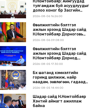
Н.Номтойбаяр: Аймгуудад
тулгамдаж буй асуудлуудыг
долоо хоног бүр Засгийн
газрын хуралдаанд
2026-08-06 16:26:00
танилцуулж, шийдвэрлүүлнэ
Өвөлжилтийн бэлтгэл
ажлын хүрээнд Шадар сайд
Н.Номтойбаяр Дорноговь
аймагт ажиллав
2026-08-06 09:08:00
Өвөлжилтийн бэлтгэл
ажлын хүрээнд Шадар сайд
Н.Номтойбаяр Дорнод,
Сүхбаатар аймагт ажиллав
2026-08-05 17:30:00
Бүх шатанд хэмнэлтийн
горимд шилжиж, найр
наадам, зөвлөгөөн, гадаад
томилолтыг хориглолоо
2026-08-05 14:44:00
Шадар сайд Н.Номтойбаяр
Хэнтий аймагт ажиллаж
байна