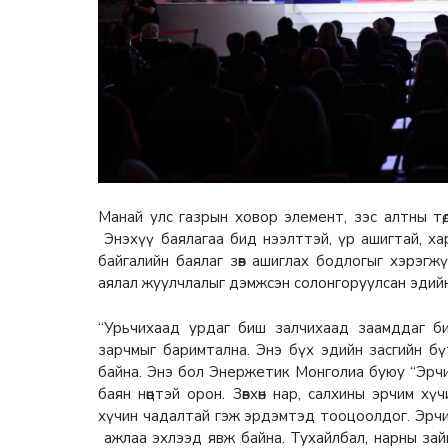
Манай улс газрын ховор элемент, зэс алтны тө
Энэхүү баялагаа бид нээлттэй, үр ашигтай, хар
байгалийн баялаг зөв ашиглах бодлогыг хэрэгжүүл
аялал жуулчлалыг дэмжсэн солонгоруулсан эдийн 
“Урьчихаад урдаг биш залчихаад заамддаг биш
зарчмыг баримтална. Энэ бүх эдийн засгийн бүт
байна. Энэ бол Энержетик Монголиа буюу “Эрчис
баян нөөцтэй орон. Зөвхөн нар, салхины эрчим 
хүчин чадалтай гэж эрдэмтэд тооцоолдог. Эрчим
ажлаа эхлээд явж байна. Тухайлбал, нарны зай