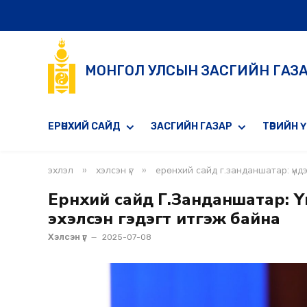
МОНГОЛ УЛСЫН ЗАСГИЙН ГАЗ
ЕРӨНХИЙ САЙД
ЗАСГИЙН ГАЗАР
ТӨРИЙН 
»
»
эхлэл
хэлсэн үг
ерөнхий сайд г.занданшатар: үнд
Ерөнхий сайд Г.Занданшатар: 
эхэлсэн гэдэгт итгэж байна
Хэлсэн үг
2025-07-08