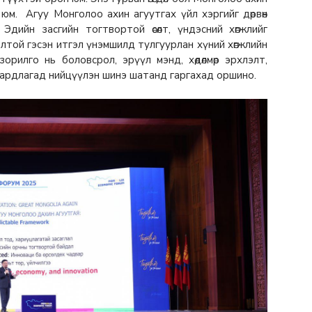
 юм. Агуу Монголоо ахин агуутгах үйл хэргийг дөрвөн
дийн засгийн тогтвортой өсөлт, үндэсний хөгжлийг
олтой гэсэн итгэл үнэмшилд тулгуурлан хүний хөгжлийн
зорилго нь боловсрол, эрүүл мэнд, хөдөлмөр эрхлэлт,
аардлагад нийцүүлэн шинэ шатанд гаргахад оршино.