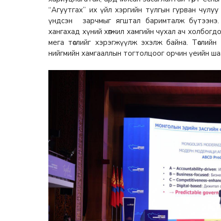
“Агуутгах” их үйл хэргийн тулгын гурван чулуу
үндсэн зарчмыг ягштал баримталж бүтээнэ. Э
хангахад хүний хөгжил хамгийн чухал ач холбогд
мега төслийг хэрэгжүүлж эхэлж байна. Төслийн 
нийгмийн хамгааллын тогтолцоог орчин үеийн ш