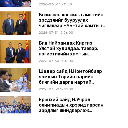
2026-07-31 13:11:00
Бүсчилсэн хөгжил, гамшгийн
эрсдэлийг бууруулах
чиглэлээр НҮБ-тай хамтын
ажиллагаагаа өргөжүүлэхээр
2026-07-31 12:06:00
санал солилцлоо
Бүгд Найрамдах Киргиз
Улстай худалдаа, тээвэр,
логистикийн хамтын
ажиллагааг өргөжүүлнэ
2026-07-30 14:17:00
Шадар сайд Н.Номтойбаяр
яамдын Төрийн нарийн
бичгийн дарга нартай
шуурхай хуралдлаа
2026-07-30 12:21:00
Ерөнхий сайд Н.Учрал
олимпиадын хүрээнд гарсан
зардлыг шийдвэрлэж
өгөхөөр болов
2026-07-29 14:11:00