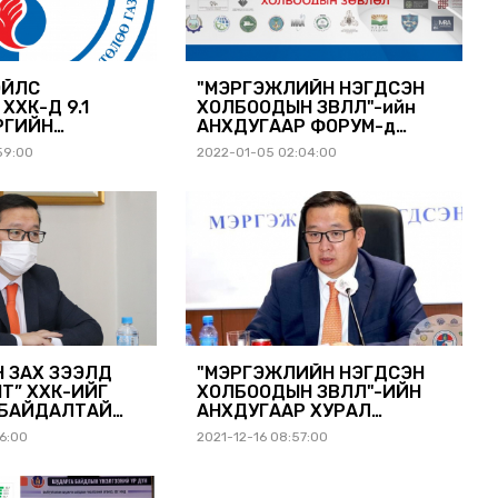
ЭЙЛС
"МЭРГЭЖЛИЙН НЭГДСЭН
ХХК-Д 9.1
ХОЛБООДЫН ЗӨВЛӨЛ"-ийн
РӨГИЙН
АНХДУГААР ФОРУМ-д
ОНОГДУУЛЛАА
МОНГОЛ УЛСЫН ШАДАР
59:00
2022-01-05 02:04:00
САЙД ОРОЛЦОНО.
 ЗАХ ЗЭЭЛД
"МЭРГЭЖЛИЙН НЭГДСЭН
НТ” ХХК-ИЙГ
ХОЛБООДЫН ЗӨВЛӨЛ"-ИЙН
 БАЙДАЛТАЙ
АНХДУГААР ХУРАЛ
РХЛЭГЧЭЭР
БОЛЛОО.
6:00
2021-12-16 08:57:00
О