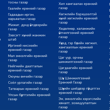
тосны газар
Хил хамгаалах ерөнхий
газар
Гаалийн ерөнхий газар
Хөгжлийн бэрхшээлтэй
Гадаадын иргэн,
хүний хөгжлийн ерөнхий
харьяатын газар
газар
Жижиг, дунд үйлдвэрийн
Хөдөлмөр, халамжийн
газар
үйлчилгээний ерөнхий
Зэвсэгт хүчний жанжин
газар
м
штаб
Хүүхэд, гэр бүлийн хөгжил,
Иргэний нисэхийн
хамгааллын ерөнхий
ерөнхий газар
газар
Мал эмнэлгийн ерөнхий
Цаг уур, орчны
газар
шинжилгээний газар
Нийгмийн даатгалын
Цагдаагийн ерөнхий
ерөнхий газар
газар
Оюуны өмчийн газар
Шүүх Шинжилгээний
Ерөнхий Газар
Соёл урлагийн газар
Шүүхийн шийдвэр гүйцэтгэх
Татварын ерөнхий газар
ерөнхий газар
Улсын бүртгэлийн ерөнхий
Эм, эмнэлгийн хэрэгслийн
газар
хяналт, зохицуулалтын
газар