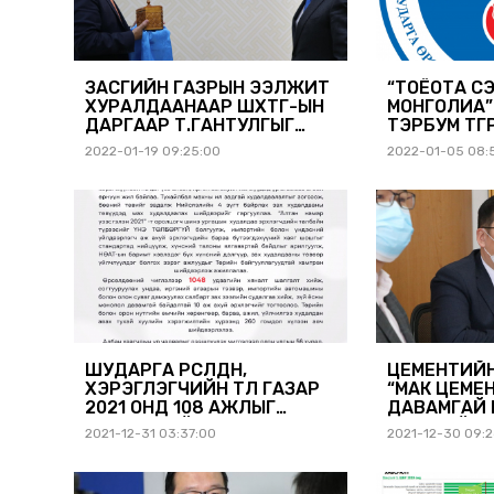
ЗАСГИЙН ГАЗРЫН ЭЭЛЖИТ
“ТОЁОТА С
ХУРАЛДААНААР ШӨХТГ-ЫН
МОНГОЛИА” 
ДАРГААР Т.ГАНТУЛГЫГ
ТЭРБУМ ТӨГ
ТОМИЛЛОО.
ТОРГУУЛЬ 
2022-01-19 09:25:00
2022-01-05 08:
ШУДАРГА ӨРСӨЛДӨӨН,
ЦЕМЕНТИЙН
ХЭРЭГЛЭГЧИЙН ТӨЛӨӨ ГАЗАР
“МАК ЦЕМЕ
2021 ОНД 108 АЖЛЫГ
ДАВАМГАЙ
БҮРЭН ШИЙДВЭРЛЭЛЭЭ
АЖ АХУЙ Э
2021-12-31 03:37:00
2021-12-30 09:2
ТОГТООЛО