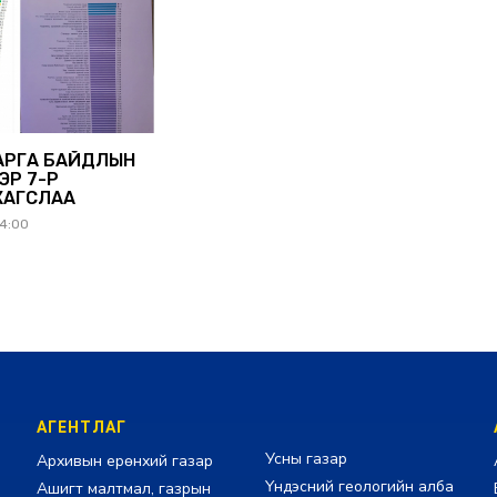
АРГА БАЙДЛЫН
ЭР 7-Р
ЖАГСЛАА
24:00
АГЕНТЛАГ
Усны газар
Архивын ерөнхий газар
Үндэсний геологийн алба
Ашигт малтмал, газрын