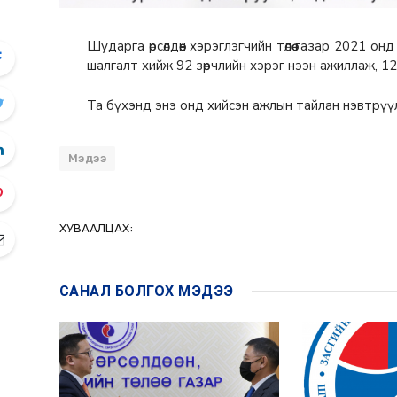
Шударга өрсөлдөөн хэрэглэгчийн төлөө газар 2021 
шалгалт хийж 92 зөрчлийн хэрэг нээн ажиллаж, 1
Та бүхэнд энэ онд хийсэн ажлын тайлан нэвтрүү
Мэдээ
ХУВААЛЦАХ:
САНАЛ БОЛГОХ
МЭДЭЭ