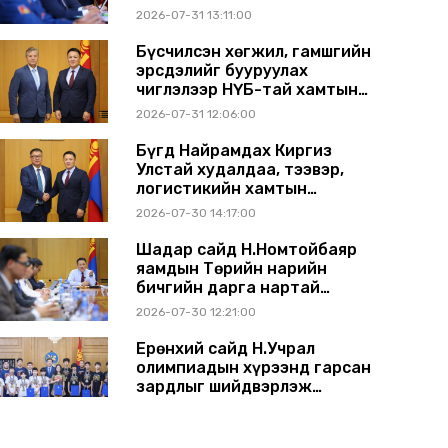
2026-07-31 13:11:00
Бүсчилсэн хөгжил, гамшгийн
эрсдэлийг бууруулах
чиглэлээр НҮБ-тай хамтын
ажиллагаагаа
2026-07-31 12:06:00
өргөжүүлэхээр санал
солилцлоо
Бүгд Найрамдах Киргиз
Улстай худалдаа, тээвэр,
логистикийн хамтын
ажиллагааг өргөжүүлнэ
2026-07-30 14:17:00
Шадар сайд Н.Номтойбаяр
яамдын Төрийн нарийн
бичгийн дарга нартай
шуурхай хуралдлаа
2026-07-30 12:21:00
Ерөнхий сайд Н.Учрал
олимпиадын хүрээнд гарсан
зардлыг шийдвэрлэж
өгөхөөр болов
2026-07-29 14:11:00