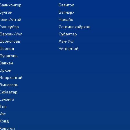
Баянхонгор
Баянгол
Булган
Баянзүрх
Говь-Алтай
Налайх
Говьсүмбэр
Сонгинохайрхан
Дархан-Уул
Сүхбаатар
Дорноговь
Хан-Уул
Дорнод
Чингэлтэй
Дундговь
Завхан
Орхон
Өвөрхангай
Өмнөговь
Сүхбаатар
Сэлэнгэ
Төв
Увс
Ховд
Хөвсгөл