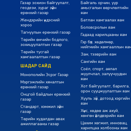
Газар зохион байгуулалт,
Байгаль орчин, уур
геодези, зураг зүйн
амьсгалын өөрчлөлтийн
ерөнхий газар
яам
Жендэрийн үндэсний
Батлан хамгаалах яам
хороо
Боловсролын яам
Тагнуулын ерөнхий газар
Гадаад харилцааны яам
Төрийн өмчийн бодлого,
Гэр бүл, хөдөлмөр,
зохицуулалтын газар
нийгмийн хамгааллын яа
Төрийн тусгай
Зам, тээврийн яам
хамгаалалтын газар
Сангийн яам
ШАДАР САЙД
Соёл, спорт, аялал
жуулчлал, залуучуудын
Монополийн Эсрэг Газар
яам
Мэргэжлийн хяналтын
Хот байгуулалт, барилга,
ерөнхий газар
орон сууцжуулалтын яам
Онцгой байдлын ерөнхий
Хууль зүй, дотоод хэргийн
газар
яам
Стандарт, хэмжил зүйн
Хүнс, хөдөө аж ахуй,
газар
хөнгөн үйлдвэрийн яам
Төрийн худалдан авах
Цахим хөгжил, инновац,
ажиллагааны газар
харилцаа холбооны яам