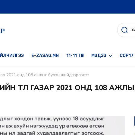
АР
ҮЙЛЧИЛГЭЭ
E-ZASAG.MN
11-11 ТӨВ
МЭДЭЭ
COP17
өө газар 2021 онд 108 ажлыг бүрэн шийдвэрлэлээ
ЧИЙН ТӨЛӨӨ ГАЗАР 2021 ОНД 108 АЖЛ