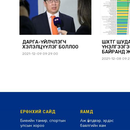
ДАРГА-ҮЙЛЧЛЭГЧ
ШӨХТГ ШУД
ХЭЛЭЛЦҮҮЛЭГ БОЛЛОО
ҮНЭЛГЭЭГЭ
БАЙРАНД 
2021-12-09 09:29:00
2021-12-08 09:
ЕРӨНХИЙ САЙД
ЯАМД
Биеийн тамир, спортын
Аж үйлдвэр, эрдэс
улсын хороо
баялгийн яам