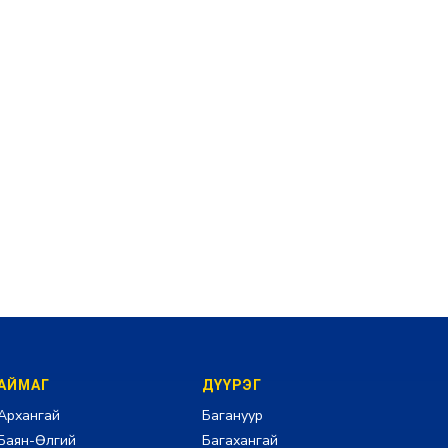
АЙМАГ
ДҮҮРЭГ
Архангай
Багануур
Баян-Өлгий
Багахангай