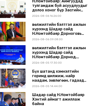
Н.Номтойбаяр: Аймгуудад
тулгамдаж буй асуудлуудыг
долоо хоног бүр Засгийн
газрын хуралдаанд
2026-08-06 16:26:00
танилцуулж, шийдвэрлүүлнэ
Өвөлжилтийн бэлтгэл ажлын
хүрээнд Шадар сайд
Н.Номтойбаяр Дорноговь
аймагт ажиллав
2026-08-06 09:08:00
Өвөлжилтийн бэлтгэл ажлын
хүрээнд Шадар сайд
Н.Номтойбаяр Дорнод,
Сүхбаатар аймагт ажиллав
2026-08-05 17:30:00
Бүх шатанд хэмнэлтийн
горимд шилжиж, найр
наадам, зөвлөгөөн, гадаад
томилолтыг хориглолоо
2026-08-05 14:44:00
Шадар сайд Н.Номтойбаяр
Хэнтий аймагт ажиллаж
байна