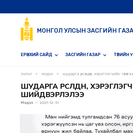
МОНГОЛ УЛСЫН ЗАСГИЙН ГАЗ
ЕРӨНХИЙ САЙД
ЗАСГИЙН ГАЗАР
ТӨРИЙН 
»
»
эхлэл
мэдээ
шударга өрсөлдөөн, хэрэглэгчийн төл
ШУДАРГА ӨРСӨЛДӨӨН, ХЭРЭГЛЭГ
ШИЙДВЭРЛЭЛЭЭ
Мэдээ
2021-12-31