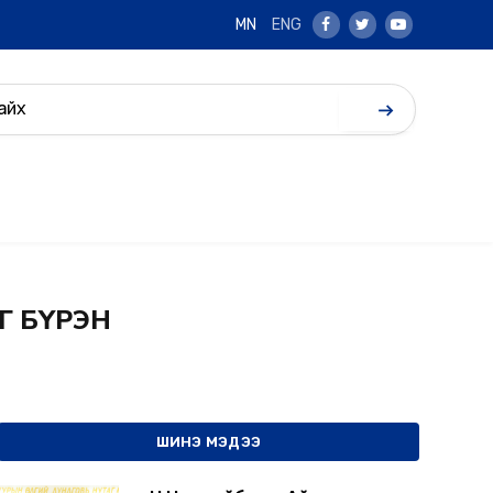
MN
ENG
Facebook
Twitter
Youtube
ЫГ БҮРЭН
ШИНЭ МЭДЭЭ