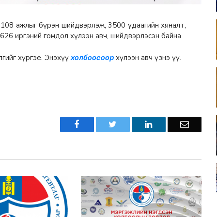
онд 108 ажлыг бүрэн шийдвэрлэж, 3500 удаагийн хяналт,
2626 иргэний гомдол хүлээн авч, шийдвэрлэсэн байна.
лгийг хүргэе. Энэхүү
хүлээн авч үзнэ үү.
холбоосоор