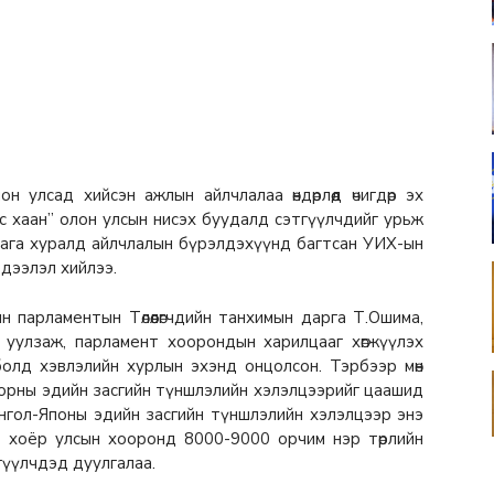
улсад хийсэн ажлын айлчлалаа өндөрлөөд өчигдөр эх
с хаан” олон улсын нисэх буудалд сэтгүүлчдийг урьж
 бага хуралд айлчлалын бүрэлдэхүүнд багтсан УИХ-ын
эдээлэл хийлээ.
 парламентын Төлөөлөгчдийн танхимын дарга Т.Ошима,
й уулзаж, парламент хоорондын харилцааг хөгжүүлэх
олд хэвлэлийн хурлын эхэнд онцолсон. Тэрбээр мөн
 орны эдийн засгийн түншлэлийн хэлэлцээрийг цаашид
нгол-Японы эдийн засгийн түншлэлийн хэлэлцээр энэ
р хоёр улсын хооронд 8000-9000 орчим нэр төрлийн
гүүлчдэд дуулгалаа.