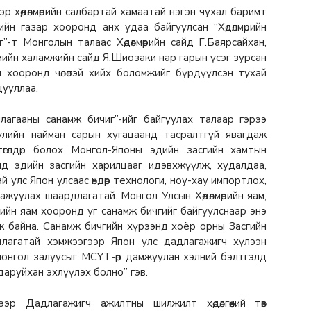
р хөдөлмөрийн салбартай хамаатай нэгэн чухал баримт
йн газар хооронд анх удаа байгуулсан “Хөдөлмөрийн
-т Монголын талаас Хөдөлмөрийн сайд Г.Баярсайхан,
йгмийн халамжийн сайд Я.Шиозаки нар гарын үсэг зурсан
н хооронд чөлөөтэй хийх боломжийг бүрдүүлсэн тухай
цууллаа.
ллагааны санамж бичиг”-ийг байгуулах талаар гэрээ
үлийн найман сарын хугацаанд тасралтгүй явагдаж
өгөлдөр болох Монгол-Японы эдийн засгийн хамтын
нд эдийн засгийн харилцааг идэвхжүүлж, худалдаа,
й улс Япон улсаас өндөр технологи, ноу-хау импортлох,
ажуулах шаардлагатай. Монгол Улсын Хөдөлмөрийн яам,
мжийн яам хооронд уг санамж бичгийг байгуулснаар энэ
лж байна. Санамж бичгийн хүрээнд хоёр орны Засгийн
длагатай хэмжээгээр Япон улс дадлагажигч хүлээн
 монгол залуусыг МСҮТ-өөр дамжуулан хэлний бэлтгэлд
даруйхан эхлүүлэх болно” гэв.
р Дадлагажигч ажилтны шилжилт хөдөлгөөний төв