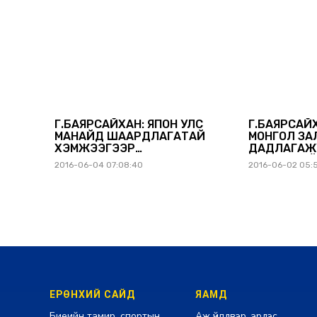
Г.БАЯРСАЙХАН: ЯПОН УЛС
Г.БАЯРСАЙ
МАНАЙД ШААРДЛАГАТАЙ
МОНГОЛ ЗА
ХЭМЖЭЭГЭЭР
ДАДЛАГАЖ
ДАДЛАГАЖИГЧ ХҮЛЭЭН
БОЛОМЖИЙ
2016-06-04 07:08:40
2016-06-02 05:
АВАХААР ТОХИРОЛЦЛОО
ЕРӨНХИЙ САЙД
ЯАМД
Биеийн тамир, спортын
Аж үйлдвэр, эрдэс