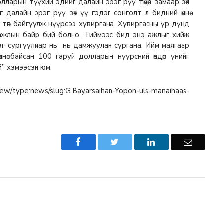
ларын түүхий эдийг далайн эрэг рүү төмөр замаар зөөх
далайн эрэг рүү зөөх үү гэдэг сонголт л бидний өмнө
 төв байгуулж нүүрсээ хувиргана. Хувиргасны үр дүнд
 ажлын байр бий болно. Тиймээс бид энэ ажлыг хийж
эг сургуулиар нь нь дамжуулан сургана. Ийм маягаар
нө байсан 100 гаруй долларын нүүрсний өндөр үнийг
й” хэмээсэн юм.
w/type:news/slug:G.Bayarsaihan-Yopon-uls-manaihaas-