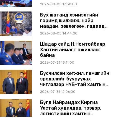
Сүхбаатар аймагт ажиллав
2026-08-05 17:30:00
Бүх шатанд хэмнэлтийн
горимд шилжиж, найр
наадам, зөвлөгөөн, гадаад
томилолтыг хориглолоо
2026-08-05 14:44:00
Шадар сайд Н.Номтойбаяр
Хэнтий аймагт ажиллаж
байна
2026-07-31 13:11:00
Бүсчилсэн хөгжил, гамшгийн
эрсдэлийг бууруулах
чиглэлээр НҮБ-тай хамтын
ажиллагаагаа
2026-07-31 12:06:00
өргөжүүлэхээр санал
солилцлоо
Бүгд Найрамдах Киргиз
Улстай худалдаа, тээвэр,
логистикийн хамтын
ажиллагааг өргөжүүлнэ
2026-07-30 14:17:00