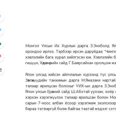
Монгол Улсын Их Хурлын дарга З.Энхболд Япон 
орондоо ирлээ. Тэрбээр ирсэн даруйдаа “Чинги
хэвлэлийн бага хурал хийлгэсэн юм. Хэвлэлийн
гишүүн, Хөдөлмөрийн сайд Г.Баярсайхан оролцож м
Япон улсад хийсэн айлчлалын хүрээнд тус улсын
Зөвлөхүүдийн танхимын дарга M.Ямазаки нарта
талаар ярилцсан болохыг УИХ-ын дарга З.Энхб
Япон улсын Ерөнхий сайд Ш.Абэтай уулзан, хоёр
хэрхэн хэрэгжүүлэх талаар ярилцсан болон Мо
сарын 7-ноос албан ёсоор хэрэгжиж эхэлснээ
бараа татваргүй болж байгаа таатай мэдээг сэт