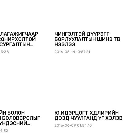
ДЛАГАЖИГЧААР
ЧИНГЭЛТЭЙ ДҮҮРЭГТ
СОНИРХОЛТОЙ
БОРЛУУЛАЛТЫН ШИНЭ ТӨВ
 СУРГАЛТЫН
НЭЭЛЭЭ
ХЭЛЛЭЭ
03:38
2016-06-14 10:57:21
ЙН БОЛОН
Ю.ИДЭРЦОГТ ХӨДӨЛМӨРИЙН
Н БОЛОВСРОЛЫГ
ДЭЭД ЧУУЛГАНД ҮГ ХЭЛЭВ
 ҮНДЭСНИЙ
2016-06-09 01:54:10
Г БАТЛУУЛЛАА
54:52