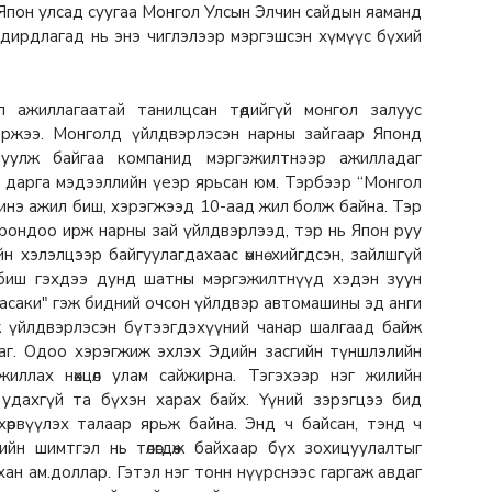
 Япон улсад суугаа Монгол Улсын Элчин сайдын яаманд
удирдлагад нь энэ чиглэлээр мэргэшсэн хүмүүс бүхий
 ажиллагаатай танилцсан төдийгүй монгол залуус
оржээ. Монголд үйлдвэрлэсэн нарны зайгаар Японд
уулж байгаа компанид мэргэжилтнээр ажилладаг
 дарга мэдээллийн үеэр ярьсан юм. Тэрбээр “Монгол
инэ ажил биш, хэрэгжээд 10-аад жил болж байна. Тэр
орондоо ирж нарны зай үйлдвэрлээд, тэр нь Япон руу
 хэлэлцээр байгуулагдахаас өмнө хийгдсэн, зайлшгүй
 биш гэхдээ дунд шатны мэргэжилтнүүд хэдэн зуун
асаки" гэж бидний очсон үйлдвэр автомашины эд анги
ж үйлдвэрлэсэн бүтээгдэхүүний чанар шалгаад байж
аг. Одоо хэрэгжиж эхлэх Эдийн засгийн түншлэлийн
иллах нөхцөл улам сайжирна. Тэгэхээр нэг жилийн
 удахгүй та бүхэн харах байх. Үүний зэрэгцээ бид
 хөрвүүлэх талаар ярьж байна. Энд ч байсан, тэнд ч
ийн шимтгэл нь төлөгдөж байхаар бүх зохицуулалтыг
-хан ам.доллар. Гэтэл нэг тонн нүүрснээс гаргаж авдаг