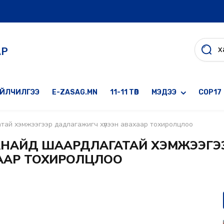
АР
ҮЙЛЧИЛГЭЭ
E-ZASAG.MN
11-11 ТӨВ
МЭДЭЭ
COP17
атай хэмжээгээр дадлагажигч хүлээн авахаар тохиролцлоо
МАНАЙД ШААРДЛАГАТАЙ ХЭМЖЭЭГЭ
ААР ТОХИРОЛЦЛОО