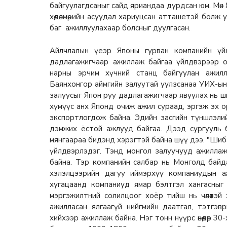
байгуулагдсаныг сайд яриандаа дурдсан юм. Мөн
хөдөлмөрийн асуудал хариуцсан атташетэй болж 
баг ажиллуулахаар болсныг дуулгасан.
Айлчлалын үеэр Японы гурван компанийн үйл
дадлагажигчаар ажиллаж байгаа үйлдвэрээр 
нарны эрчим хүчний станц байгуулан ажилл
Баянхонгор аймгийн залуутай уулзсанаа УИХ-ын
залуусыг Япон руу дадлагажигчаар явуулах нь ш
хүмүүс анх Японд очиж ажил сураад, эргэж эх 
экспортлогдож байна. Эдийн засгийн түншлэлийн
дэмжих ёстой ажлууд байгаа. Дээд сургууль
мянгаараа бидэнд хэрэгтэй байна шүү дээ. "Шиб
үйлдвэрлэдэг. Тэнд монгол залуучууд ажилла
байна. Тэр компанийн салбар нь Монголд байд
хэлэлцээрийн дагуу иймэрхүү компаниудын аж
хугацаанд компаниуд ямар бэлтгэл хангасныг
мэргэжилтний солилцоог хоёр тийш нь чөлөөтэй
ажилласан ялгаагүй нийгмийн даатгал, тэтгэвр
хийхээр ажиллаж байна. Нэг тонн нүүрс өнөөдөр 30