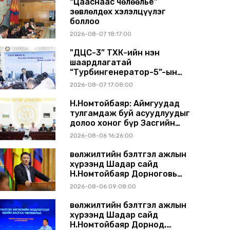
“Цааснаас чөлөөлье”
зөвлөлдөх хэлэлцүүлэг
боллоо
2026-08-07 18:17:00
"ДЦС-3” ТӨХК-ийн нэн
шаардлагатай
“Турбингенератор-5”-ын
шинэчлэлийн төсвийг
2026-08-07 17:08:00
шийдвэрлэхээр болов
Н.Номтойбаяр: Аймгуудад
тулгамдаж буй асуудлуудыг
долоо хоног бүр Засгийн
газрын хуралдаанд
2026-08-06 16:26:00
танилцуулж, шийдвэрлүүлнэ
Өвөлжилтийн бэлтгэл ажлын
хүрээнд Шадар сайд
Н.Номтойбаяр Дорноговь
аймагт ажиллав
2026-08-06 09:08:00
Өвөлжилтийн бэлтгэл ажлын
хүрээнд Шадар сайд
Н.Номтойбаяр Дорнод,