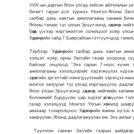
УИХ-ын даргын Япон улсад хийсэн айлчлалын үеэ
бичигт гарын үсэг зуржээ. Монгол-Японы Засги
салбар дахь хамтын ажиллагааны санамж бичиг”
Японы талаас тус улсын Эрүүл мэнд, хөдөлмөр, ни
бөгөөд үүгээр мэргэжилтэн солилцоог хоёр улсы
Хөдөлмөрийн сайд Г.Баярсайхан сэтгүүлчдэд танил
Тэрбээр “Хөдөлмөрийн салбар дахь хамтын ажи
хэлцэл хоёр орны Засгийн газар хооронд сү
байсныг онцлоод “Энэ сарын 7-ноос хүчин т
ажиллагааны хэлэлцээрийг хэрэгжүүлэх хүрээ
хөрөнгийн эргэлтийг нэмэгдүүлэхийн зэрэгцээ мана
монгол залуусыг тус улсад мэргэшүүлэх, дадлаг
Япон улсын Эрүүл мэнд, хөдөлмөр, нийгмийн хала
боломжийг бүрдүүлж, цар хүрээг өргөжүүлэн тэ
газар хэлэлцээд Монгол Улсын хөгжилд шаар
авахаар тохиролцлоо. Хөдөлмөрийн яамны зүгээс
хамруулан, Японд дадлагажуулах юм. Энэ ажлыг 
Түүнчлэн саяхан Засгийн газрын шийдвэрээ