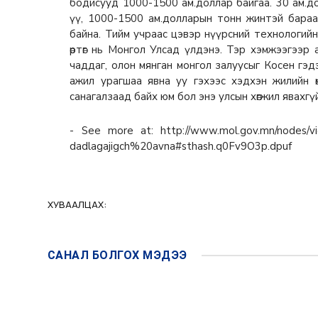
бодисууд 1000-1500 ам.доллар байгаа. 30 ам.дол
үү, 1000-1500 ам.долларын тонн жинтэй барааг 
байна. Тийм учраас цэвэр нүүрсний технологийн
өртөг нь Монгол Улсад үлдэнэ. Тэр хэмжээгээр
чаддаг, олон мянган монгол залуусыг Косен гэд
ажил урагшаа явна уу гэхээс хэдхэн жилийн өм
санагалзаад байх юм бол энэ улсын хөгжил явахгү
- See more at: http://www.mol.gov.mn/nodes/vie
dadlagajigch%20avna#sthash.q0Fv9O3p.dpuf
ХУВААЛЦАХ:
САНАЛ БОЛГОХ
МЭДЭЭ