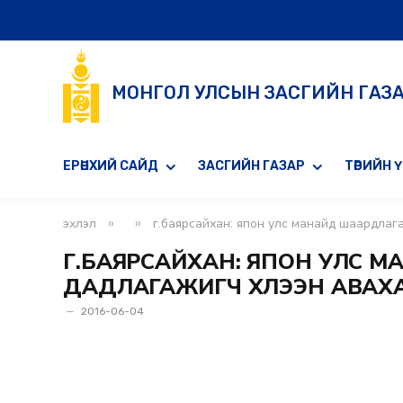
МОНГОЛ УЛСЫН ЗАСГИЙН ГАЗ
ЕРӨНХИЙ САЙД
ЗАСГИЙН ГАЗАР
ТӨРИЙН 
»
»
эхлэл
г.баярсайхан: япон улс манайд шаардлаг
Г.БАЯРСАЙХАН: ЯПОН УЛС 
ДАДЛАГАЖИГЧ ХҮЛЭЭН АВАХ
2016-06-04