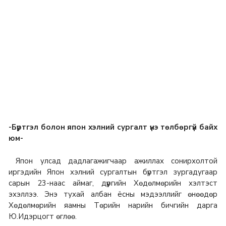
-Бүртгэл болон япон хэлний сургалт үнэ төлбөргүй байх
юм-
Япон улсад дадлагажигчаар ажиллах сонирхолтой
иргэдийн Япон хэлний сургалтын бүртгэл зургадугаар
сарын 23-наас аймаг, дүүргийн Хөдөлмөрийн хэлтэст
эхэллээ. Энэ тухай албан ёсны мэдээллийг өнөөдөр
Хөдөлмөрийн яамны Төрийн нарийн бичгийн дарга
Ю.Идэрцогт өглөө.