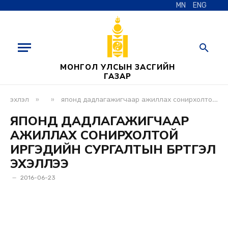
MN
ENG
МОНГОЛ УЛСЫН ЗАСГИЙН
ГАЗАР
»
»
эхлэл
японд дадлагажигчаар ажиллах сонирхолтой иргэдийн сургалтын бүртгэл эхэллээ
ЯПОНД ДАДЛАГАЖИГЧААР
АЖИЛЛАХ СОНИРХОЛТОЙ
ИРГЭДИЙН СУРГАЛТЫН БҮРТГЭЛ
ЭХЭЛЛЭЭ
2016-06-23