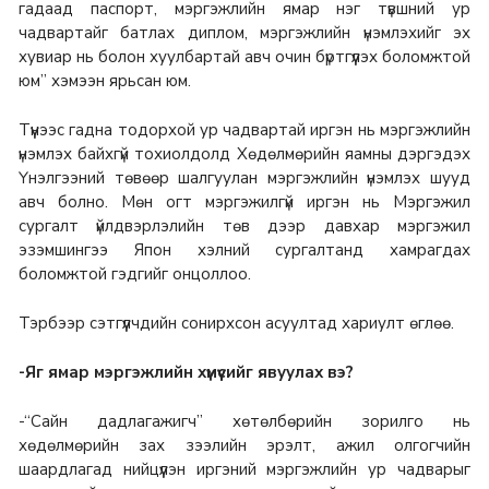
гадаад паспорт, мэргэжлийн ямар нэг түвшний ур
чадвартайг батлах диплом, мэргэжлийн үнэмлэхийг эх
хувиар нь болон хуулбартай авч очин бүртгүүлэх боломжтой
юм” хэмээн ярьсан юм.
Түүнээс гадна тодорхой ур чадвартай иргэн нь мэргэжлийн
үнэмлэх байхгүй тохиолдолд Хөдөлмөрийн яамны дэргэдэх
Үнэлгээний төвөөр шалгуулан мэргэжлийн үнэмлэх шууд
авч болно. Мөн огт мэргэжилгүй иргэн нь Мэргэжил
сургалт үйлдвэрлэлийн төв дээр давхар мэргэжил
эзэмшингээ Япон хэлний сургалтанд хамрагдах
боломжтой гэдгийг онцоллоо.
Тэрбээр сэтгүүлчдийн сонирхсон асуултад хариулт өглөө.
-Яг ямар мэргэжлийн хүмүүсийг явуулах вэ?
-“Сайн дадлагажигч” хөтөлбөрийн зорилго нь
хөдөлмөрийн зах зээлийн эрэлт, ажил олгогчийн
шаардлагад нийцүүлэн иргэний мэргэжлийн ур чадварыг