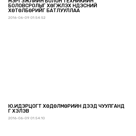
МЭРГЭЖЛИЙН БОЛОН ТЕХНИКИЙН
БОЛОВСРОЛЫГ ХӨГЖҮҮЛЭХ ҮНДЭСНИЙ
ХӨТӨЛБӨРИЙГ БАТЛУУЛЛАА
2016-06-09 01:54:52
Ю.ИДЭРЦОГТ ХӨДӨЛМӨРИЙН ДЭЭД ЧУУЛГАНД
ҮГ ХЭЛЭВ
2016-06-09 01:54:10