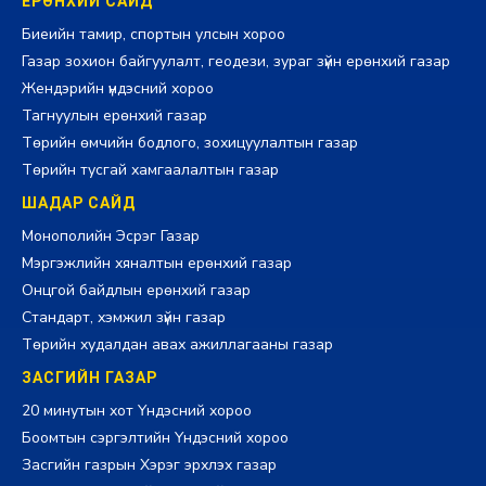
ЕРӨНХИЙ САЙД
Биеийн тамир, спортын улсын хороо
Газар зохион байгуулалт, геодези, зураг зүйн ерөнхий газар
Жендэрийн үндэсний хороо
Тагнуулын ерөнхий газар
Төрийн өмчийн бодлого, зохицуулалтын газар
Төрийн тусгай хамгаалалтын газар
ШАДАР САЙД
Монополийн Эсрэг Газар
Мэргэжлийн хяналтын ерөнхий газар
Онцгой байдлын ерөнхий газар
Стандарт, хэмжил зүйн газар
Төрийн худалдан авах ажиллагааны газар
ЗАСГИЙН ГАЗАР
20 минутын хот Үндэсний хороо
Боомтын сэргэлтийн Үндэсний хороо
Засгийн газрын Хэрэг эрхлэх газар