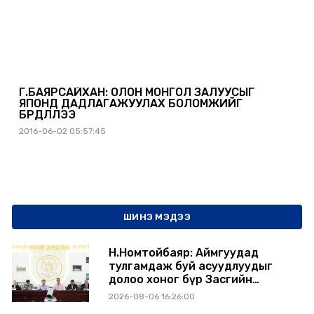
Г.БАЯРСАЙХАН: ОЛОН МОНГОЛ ЗАЛУУСЫГ
ЯПОНД ДАДЛАГАЖУУЛАХ БОЛОМЖИЙГ
БҮРДҮҮЛЛЭЭ
2016-06-02 05:57:45
ШИНЭ МЭДЭЭ
Н.Номтойбаяр: Аймгуудад
тулгамдаж буй асуудлуудыг
долоо хоног бүр Засгийн
газрын хуралдаанд
2026-08-06 16:26:00
танилцуулж, шийдвэрлүүлнэ