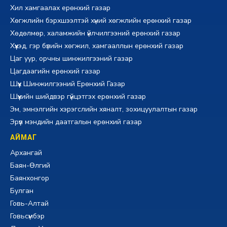
Хил хамгаалах ерөнхий газар
Хөгжлийн бэрхшээлтэй хүний хөгжлийн ерөнхий газар
Хөдөлмөр, халамжийн үйлчилгээний ерөнхий газар
Хүүхэд, гэр бүлийн хөгжил, хамгааллын ерөнхий газар
Цаг уур, орчны шинжилгээний газар
Цагдаагийн ерөнхий газар
Шүүх Шинжилгээний Ерөнхий Газар
Шүүхийн шийдвэр гүйцэтгэх ерөнхий газар
Эм, эмнэлгийн хэрэгслийн хяналт, зохицуулалтын газар
Эрүүл мэндийн даатгалын ерөнхий газар
АЙМАГ
Архангай
Баян-Өлгий
Баянхонгор
Булган
Говь-Алтай
Говьсүмбэр