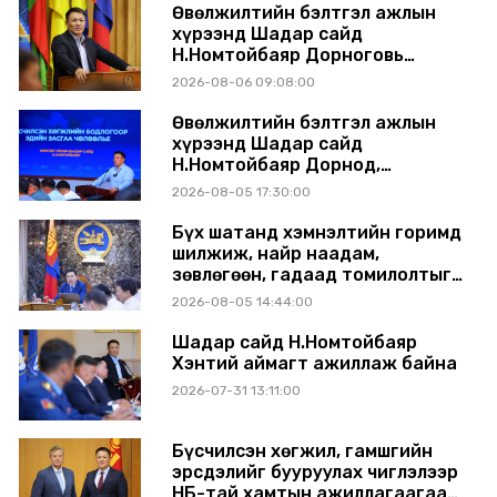
Өвөлжилтийн бэлтгэл ажлын
хүрээнд Шадар сайд
Н.Номтойбаяр Дорноговь
аймагт ажиллав
2026-08-06 09:08:00
Өвөлжилтийн бэлтгэл ажлын
хүрээнд Шадар сайд
Н.Номтойбаяр Дорнод,
Сүхбаатар аймагт ажиллав
2026-08-05 17:30:00
Бүх шатанд хэмнэлтийн горимд
шилжиж, найр наадам,
зөвлөгөөн, гадаад томилолтыг
хориглолоо
2026-08-05 14:44:00
Шадар сайд Н.Номтойбаяр
Хэнтий аймагт ажиллаж байна
2026-07-31 13:11:00
Бүсчилсэн хөгжил, гамшгийн
эрсдэлийг бууруулах чиглэлээр
НҮБ-тай хамтын ажиллагаагаа