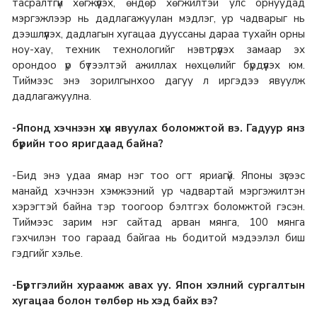
тасралтгүй хөгжүүлэх, өндөр хөгжилтэй улс орнуудад
мэргэжлээр нь дадлагажуулан мэдлэг, ур чадварыг нь
дээшлүүлэх, дадлагын хугацаа дууссаны дараа тухайн орны
ноу-хау, техник технологийг нэвтрүүлэх замаар эх
орондоо үр бүтээлтэй ажиллах нөхцөлийг бүрдүүлэх юм.
Тиймээс энэ зорилгынхоо дагуу л иргэдээ явуулж
дадлагажуулна.
-Японд хэчнээн хүн явуулах боломжтой вэ. Гадуур янз
бүрийн тоо яригдаад байна?
-Бид энэ удаа ямар нэг тоо огт яриагүй. Японы зүгээс
манайд хэчнээн хэмжээний ур чадвартай мэргэжилтэн
хэрэгтэй байна тэр тоогоор бэлтгэх боломжтой гэсэн.
Тиймээс зарим нэг сайтад арван мянга, 100 мянга
гэхчилэн тоо гараад байгаа нь бодитой мэдээлэл биш
гэдгийг хэлье.
-Бүртгэлийн хураамж авах уу. Япон хэлний сургалтын
хугацаа болон төлбөр нь хэд байх вэ?