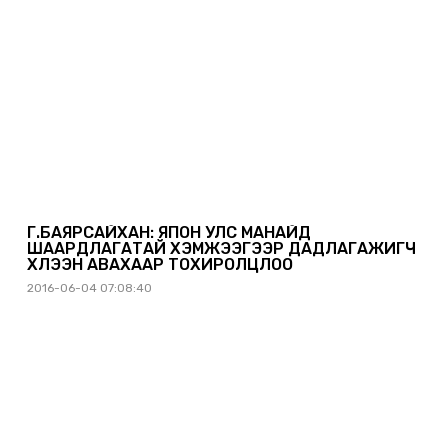
Г.БАЯРСАЙХАН: ЯПОН УЛС МАНАЙД
ШААРДЛАГАТАЙ ХЭМЖЭЭГЭЭР ДАДЛАГАЖИГЧ
ХҮЛЭЭН АВАХААР ТОХИРОЛЦЛОО
2016-06-04 07:08:40