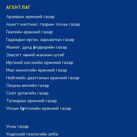
АГЕНТЛАГ
Архивын ерөнхий газар
Ашигт малтмал, газрын тосны газар
Гаалийн ерөнхий газар
Гадаадын иргэн, харьяатын газар
Жижиг, дунд үйлдвэрийн газар
Зэвсэгт хүчний жанжин штаб
Иргэний нисэхийн ерөнхий газар
Мал эмнэлгийн ерөнхий газар
Нийгмийн даатгалын ерөнхий газар
Оюуны өмчийн газар
Соёл урлагийн газар
Татварын ерөнхий газар
Улсын бүртгэлийн ерөнхий газар
Усны газар
Үндэсний геологийн алба