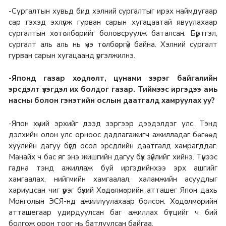
-Сургалтын хувьд бид хэлний сургалтыг ирэх наймдугаар
сар гэхэд эхлүүлж гурван сарын хугацаатай явуулахаар
сургалтын хөтөлбөрийг боловсруулж баталсан. Бүртгэл,
сургалт аль аль нь үнэ төлбөргүй байна. Хэлний сургалт
гурван сарын хугацаанд үргэлжилнэ.
-Японд газар хөдлөлт, цунами зэрэг байгалийн
эрсдэлт үзэгдэл их болдог газар. Тиймээс иргэдээ амь
насны болон гэнэтийн ослын даатгалд хамруулах уу?
-Япон хүний эрхийг дээд зэргээр дээдэлдэг улс. Тэнд
дэлхийн олон улс орноос дадлагажигч ажилладаг бөгөөд
хуулийн дагуу бүгд осол эрсдлийн даатгалд хамрагддаг.
Манайх ч бас яг энэ жишгийн дагуу бүх зүйлийг хийнэ. Түүнээс
гадна тэнд ажиллаж буй иргэдийнхээ эрх ашгийг
хамгаалах, нийгмийн хамгаалал, халамжийн асуудлыг
хариуцсан чиг үүрэг бүхий Хөдөлмөрийн атташег Япон дахь
Монголын ЭСЯ-нд ажиллуулахаар болсон. Хөдөлмөрийн
атташегаар удирдуулсан баг ажиллах бүтцийг ч бий
болгож орон тоог нь батлуулсан байгаа.