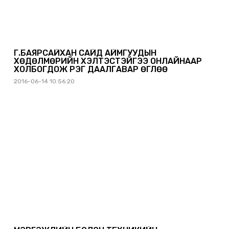
Г.БАЯРСАЙХАН САЙД АЙМГУУДЫН
ХӨДӨЛМӨРИЙН ХЭЛТЭСТЭЙГЭЭ ОНЛАЙНААР
ХОЛБОГДОЖ ҮҮРЭГ ДААЛГАВАР ӨГЛӨӨ
2016-06-14 10:56:20