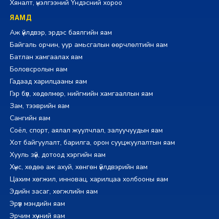
Хяналт, үнэлгээний Үндэсний хороо
ЯАМД
Аж үйлдвэр, эрдэс баялгийн яам
Байгаль орчин, уур амьсгалын өөрчлөлтийн яам
Батлан хамгаалах яам
Боловсролын яам
Гадаад харилцааны яам
Гэр бүл, хөдөлмөр, нийгмийн хамгааллын яам
Зам, тээврийн яам
Сангийн яам
Соёл, спорт, аялал жуулчлал, залуучуудын яам
Хот байгуулалт, барилга, орон сууцжуулалтын яам
Хууль зүй, дотоод хэргийн яам
Хүнс, хөдөө аж ахуй, хөнгөн үйлдвэрийн яам
Цахим хөгжил, инновац, харилцаа холбооны яам
Эдийн засаг, хөгжлийн яам
Эрүүл мэндийн яам
Эрчим хүчний яам