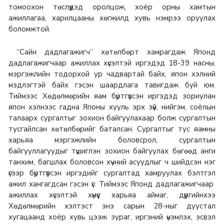
томоохон төслүүдэд оролцож, хоёр орны хамтын
ажиллагаа, харилцааны хөгжилд хувь нэмрээ оруулах
боломжтой.
“Сайн дадлагажигч” хөтөлбөрт хамрагдаж Японд
дадлагажигчаар ажиллах хүсэлтэй иргэдэд 18-39 насны,
мэргэжлийн тодорхой ур чадвартай байх, япон хэлний
мэдлэгтэй байх гэсэн шаардлага тавигдаж буй юм.
Тиймээс Хөдөлмөрийн яам бүртгүүлсэн иргэдэд зориулан
япон хэлнээс гадна Японы хууль эрх зүй, нийгэм, соёлын
талаарх сургалтыг зохион байгуулахаар болж сургалтын
тусгайлсан хөтөлбөрийг баталсан. Сургалтыг тус яамны
харьяа мэргэжлийн боловсрол, сургалтын
байгууллагуудыг түшиглэн зохион байгуулах бөгөөд анги
танхим, багшлах боловсон хүчний асуудлыг ч шийдсэн нэг
үгээр бүртгүүлсэн иргэдийг сургалтад хамруулах бэлтгэл
ажил хангагдсан гэсэн үг. Тиймээс Японд дадлагажигчаар
ажиллах хүсэлтэй хүмүүс харьяа аймаг, дүүргийнхээ
Хөдөлмөрийн хэлтэст энэ сарын 28-ныг дуустал
хугацаанд хоёр хувь цээж зураг, иргэний үнэмлэх, эсвэл