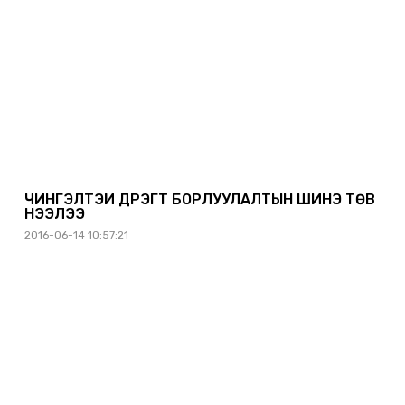
ЧИНГЭЛТЭЙ ДҮҮРЭГТ БОРЛУУЛАЛТЫН ШИНЭ ТӨВ
НЭЭЛЭЭ
2016-06-14 10:57:21