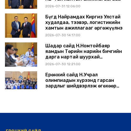
өргөжүүлэхээр санал солилцлоо
2026-07-31 12:06:00
Бүгд Найрамдах Киргиз Улстай
худалдаа, тээвэр, логистикийн
хамтын ажиллагааг өргөжүүлнэ
2026-07-30 14:17:00
Шадар сайд Н.Номтойбаяр
яамдын Төрийн нарийн бичгийн
дарга нартай шуурхай
хуралдлаа
2026-07-30 12:21:00
Ерөнхий сайд Н.Учрал
олимпиадын хүрээнд гарсан
зардлыг шийдвэрлэж өгөхөөр
болов
2026-07-29 14:11:00