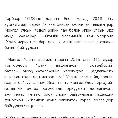
Тэрбээр “УИХ-ын даргын Япон улсад 2016 оны
зургадугаар сарын 1-3-нд хийсэн ажлын айлчлалын үеэр
Монгол Улсын Хөдөлмөрийн яам болон Япон улсын Эрүүл
мэнд, хөдөлмөр, нийгмийн халамжийн яам хооронд
“Хөдөлмөрийн салбар дахь хамтын ажиллагааны санамж
бичиг" байгуулсан.
Монгол Улсын Засгийн газрын 2016 оны 341 дүгээр
тогтоолоор “Сайн дадлагажигч” хөтөлбөрийг
баталж энэхүү хөтөлбөрийг хэрэгжүүлэх “Дадлагажигч
ажилтан гадаадад илгээх төв” Улсын төсөвт үйлдвэрийн
газрыг байгуулсан юм. Энэ төв нь Монгол Улсын иргэдийг
гадаадын өндөр хөгжилтэй орнуудад дадлагажигч
ажилтнаар илгээх, олон улсын байгууллага, гадаадын
томоохон нийгэмлэг, ажил олгогчтой гэрээ, хэлэлцээр
байгуулах чиг үүрэгтэй.
“Сайн дадлагажигч” хөтөлбөрийн хүрээнд эхний ээлжинд