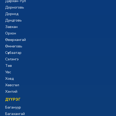
Дархан-Уул
Дорноговь
Дорнод
Дундговь
Завхан
Орхон
Өвөрхангай
Өмнөговь
Сүхбаатар
Сэлэнгэ
Төв
Увс
Ховд
Хөвсгөл
Хэнтий
ДҮҮРЭГ
Багануур
Багахангай