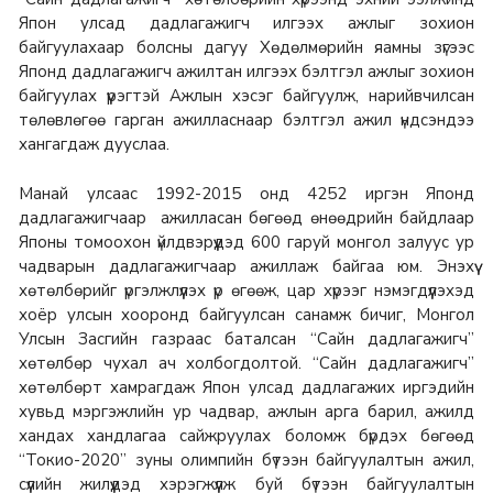
Япон улсад дадлагажигч илгээх ажлыг зохион
байгуулахаар болсны дагуу Хөдөлмөрийн яамны зүгээс
Японд дадлагажигч ажилтан илгээх бэлтгэл ажлыг зохион
байгуулах үүрэгтэй Ажлын хэсэг байгуулж, нарийвчилсан
төлөвлөгөө гарган ажилласнаар бэлтгэл ажил үндсэндээ
хангагдаж дууслаа.
Манай улсаас 1992-2015 онд 4252 иргэн Японд
дадлагажигчаар ажилласан бөгөөд өнөөдрийн байдлаар
Японы томоохон үйлдвэрүүдэд 600 гаруй монгол залуус ур
чадварын дадлагажигчаар ажиллаж байгаа юм. Энэхүү
хөтөлбөрийг үргэлжлүүлэх үр өгөөж, цар хүрээг нэмэгдүүлэхэд
хоёр улсын хооронд байгуулсан санамж бичиг, Монгол
Улсын Засгийн газраас баталсан “Сайн дадлагажигч”
хөтөлбөр чухал ач холбогдолтой. “Сайн дадлагажигч”
хөтөлбөрт хамрагдаж Япон улсад дадлагажих иргэдийн
хувьд мэргэжлийн ур чадвар, ажлын арга барил, ажилд
хандах хандлагаа сайжруулах боломж бүрдэх бөгөөд
“Токио-2020” зуны олимпийн бүтээн байгуулалтын ажил,
сүүлийн жилүүдэд хэрэгжүүлж буй бүтээн байгуулалтын