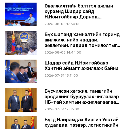
Өвөлжилтийн бэлтгэл ажлын
хүрээнд Шадар сайд
Н.Номтойбаяр Дорнод,
Сүхбаатар аймагт ажиллав
2026-08-05 17:30:00
Бүх шатанд хэмнэлтийн горимд
шилжиж, найр наадам,
зөвлөгөөн, гадаад томилолтыг
хориглолоо
2026-08-05 14:44:00
Шадар сайд Н.Номтойбаяр
Хэнтий аймагт ажиллаж байна
2026-07-31 13:11:00
Бүсчилсэн хөгжил, гамшгийн
эрсдэлийг бууруулах чиглэлээр
НҮБ-тай хамтын ажиллагаагаа
өргөжүүлэхээр санал солилцлоо
2026-07-31 12:06:00
Бүгд Найрамдах Киргиз Улстай
худалдаа, тээвэр, логистикийн