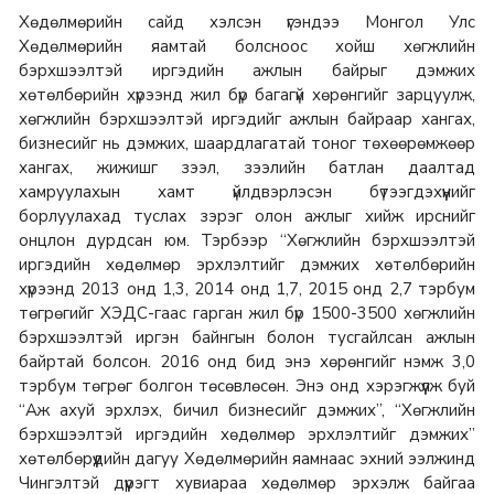
Хөдөлмөрийн сайд хэлсэн үгэндээ Монгол Улс
Хөдөлмөрийн яамтай болсноос хойш хөгжлийн
бэрхшээлтэй иргэдийн ажлын байрыг дэмжих
хөтөлбөрийн хүрээнд жил бүр багагүй хөрөнгийг зарцуулж,
хөгжлийн бэрхшээлтэй иргэдийг ажлын байраар хангах,
бизнесийг нь дэмжих, шаардлагатай тоног төхөөрөмжөөр
хангах, жижишг зээл, зээлийн батлан даалтад
хамруулахын хамт үйлдвэрлэсэн бүтээгдэхүүнийг
борлуулахад туслах зэрэг олон ажлыг хийж ирснийг
онцлон дурдсан юм. Тэрбээр “Хөгжлийн бэрхшээлтэй
иргэдийн хөдөлмөр эрхлэлтийг дэмжих хөтөлбөрийн
хүрээнд 2013 онд 1,3, 2014 онд 1,7, 2015 онд 2,7 тэрбум
төгрөгийг ХЭДС-гаас гарган жил бүр 1500-3500 хөгжлийн
бэрхшээлтэй иргэн байнгын болон тусгайлсан ажлын
байртай болсон. 2016 онд бид энэ хөрөнгийг нэмж 3,0
тэрбум төгрөг болгон төсөвлөсөн. Энэ онд хэрэгжүүлж буй
“Аж ахуй эрхлэх, бичил бизнесийг дэмжих”, “Хөгжлийн
бэрхшээлтэй иргэдийн хөдөлмөр эрхлэлтийг дэмжих”
хөтөлбөрүүдийн дагуу Хөдөлмөрийн яамнаас эхний ээлжинд
Чингэлтэй дүүрэгт хувиараа хөдөлмөр эрхэлж байгаа