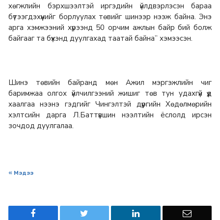
хөгжлийн бэрхшээлтэй иргэдийн үйлдвэрлэсэн бараа
бүтээгдэхүүнийг борлуулах төвийг шинээр нээж байна. Энэ
арга хэмжээний хүрээнд 50 орчим ажлын байр бий болж
байгааг та бүхэнд дуулгахад таатай байна” хэмээсэн.
Шинэ төвийн байранд мөн Ажил мэргэжлийн чиг
баримжаа олгох үйлчилгээний жишиг төв тун удахгүй үүд
хаалгаа нээнэ гэдгийг Чингэлтэй дүүргийн Хөдөлмөрийн
хэлтсийн дарга Л.Баттүвшин нээлтийн ёслолд ирсэн
зочдод дуулгалаа.
« Мэдээ