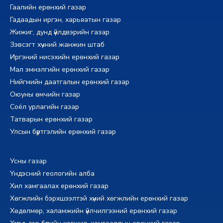
Гаалийн ерөнхий газар
Гадаадын иргэн, харьяатын газар
Жижиг, дунд үйлдвэрийн газар
Зэвсэгт хүчний жанжин штаб
Иргэний нисэхийн ерөнхий газар
Мал эмнэлгийн ерөнхий газар
Нийгмийн даатгалын ерөнхий газар
Оюуны өмчийн газар
Соёл урлагийн газар
Татварын ерөнхий газар
Улсын бүртгэлийн ерөнхий газар
Усны газар
Үндэсний геологийн алба
Хил хамгаалах ерөнхий газар
Хөгжлийн бэрхшээлтэй хүний хөгжлийн ерөнхий газар
Хөдөлмөр, халамжийн үйлчилгээний ерөнхий газар