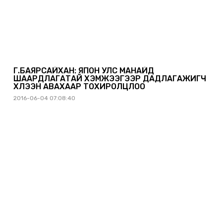
Г.БАЯРСАЙХАН: ЯПОН УЛС МАНАЙД
ШААРДЛАГАТАЙ ХЭМЖЭЭГЭЭР ДАДЛАГАЖИГЧ
ХҮЛЭЭН АВАХААР ТОХИРОЛЦЛОО
2016-06-04 07:08:40