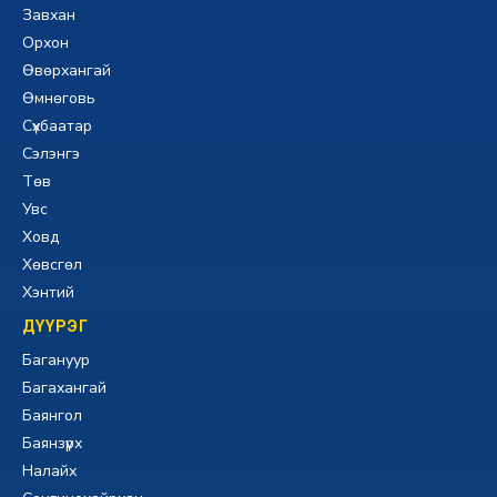
Завхан
Орхон
Өвөрхангай
Өмнөговь
Сүхбаатар
Сэлэнгэ
Төв
Увс
Ховд
Хөвсгөл
Хэнтий
ДҮҮРЭГ
Багануур
Багахангай
Баянгол
Баянзүрх
Налайх