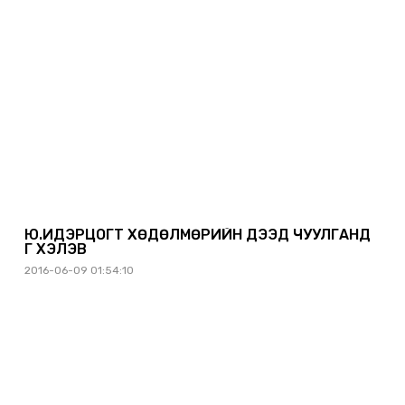
Ю.ИДЭРЦОГТ ХӨДӨЛМӨРИЙН ДЭЭД ЧУУЛГАНД
ҮГ ХЭЛЭВ
2016-06-09 01:54:10