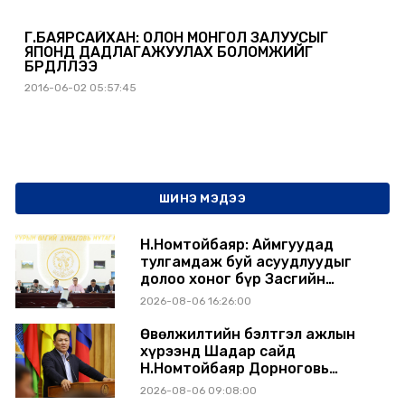
Г.БАЯРСАЙХАН: ОЛОН МОНГОЛ ЗАЛУУСЫГ
ЯПОНД ДАДЛАГАЖУУЛАХ БОЛОМЖИЙГ
БҮРДҮҮЛЛЭЭ
2016-06-02 05:57:45
ШИНЭ МЭДЭЭ
Н.Номтойбаяр: Аймгуудад
тулгамдаж буй асуудлуудыг
долоо хоног бүр Засгийн
газрын хуралдаанд
2026-08-06 16:26:00
танилцуулж, шийдвэрлүүлнэ
Өвөлжилтийн бэлтгэл ажлын
хүрээнд Шадар сайд
Н.Номтойбаяр Дорноговь
аймагт ажиллав
2026-08-06 09:08:00