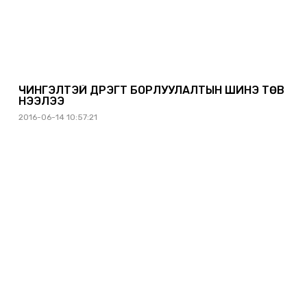
ЧИНГЭЛТЭЙ ДҮҮРЭГТ БОРЛУУЛАЛТЫН ШИНЭ ТӨВ
НЭЭЛЭЭ
2016-06-14 10:57:21