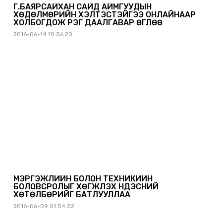
Г.БАЯРСАЙХАН САЙД АЙМГУУДЫН
ХӨДӨЛМӨРИЙН ХЭЛТЭСТЭЙГЭЭ ОНЛАЙНААР
ХОЛБОГДОЖ ҮҮРЭГ ДААЛГАВАР ӨГЛӨӨ
2016-06-14 10:56:20
МЭРГЭЖЛИЙН БОЛОН ТЕХНИКИЙН
БОЛОВСРОЛЫГ ХӨГЖҮҮЛЭХ ҮНДЭСНИЙ
ХӨТӨЛБӨРИЙГ БАТЛУУЛЛАА
2016-06-09 01:54:52