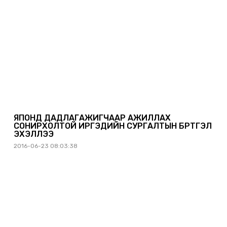
ЯПОНД ДАДЛАГАЖИГЧААР АЖИЛЛАХ
СОНИРХОЛТОЙ ИРГЭДИЙН СУРГАЛТЫН БҮРТГЭЛ
ЭХЭЛЛЭЭ
2016-06-23 08:03:38