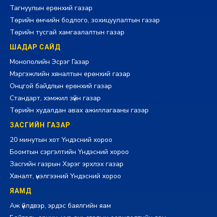
Тагнуулын ерөнхий газар
Төрийн өмчийн бодлого, зохицуулалтын газар
Төрийн тусгай хамгаалалтын газар
ШАДАР САЙД
Монополийн Эсрэг Газар
Мэргэжлийн хяналтын ерөнхий газар
Онцгой байдлын ерөнхий газар
Стандарт, хэмжил зүйн газар
Төрийн худалдан авах ажиллагааны газар
ЗАСГИЙН ГАЗАР
20 минутын хот Үндэсний хороо
Боомтын сэргэлтийн Үндэсний хороо
Засгийн газрын Хэрэг эрхлэх газар
Хяналт, үнэлгээний Үндэсний хороо
ЯАМД
Аж үйлдвэр, эрдэс баялгийн яам