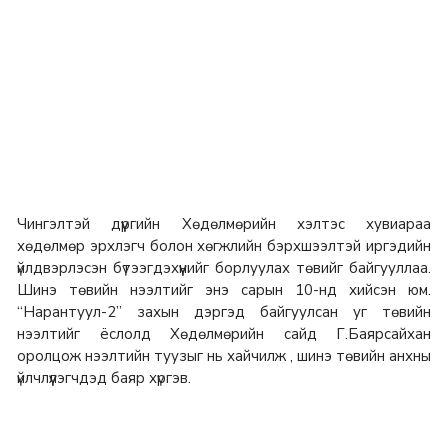
Чингэлтэй дүүргийн Хөдөлмөрийн хэлтэс хувиараа
хөдөлмөр эрхлэгч болон хөгжлийн бэрхшээлтэй иргэдийн
үйлдвэрлэсэн бүтээгдэхүүнийг борлуулах төвийг байгууллаа.
Шинэ төвийн нээлтийг энэ сарын 10-нд хийсэн юм.
“Нарантуул-2” захын дэргэд байгуулсан уг төвийн
нээлтийг ёслолд Хөдөлмөрийн сайд Г.Баярсайхан
оролцож нээлтийн туузыг нь хайчилж , шинэ төвийн анхны
үйлчлүүлэгчдэд баяр хүргэв.