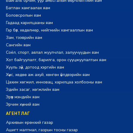
Байгаль орчин, уур амьсгалын өөрчлөлтийн яам
Батлан хамгаалах яам
Боловсролын яам
Гадаад харилцааны яам
Гэр бүл, хөдөлмөр, нийгмийн хамгааллын яам
Зам, тээврийн яам
Сангийн яам
Соёл, спорт, аялал жуулчлал, залуучуудын яам
Хот байгуулалт, барилга, орон сууцжуулалтын яам
Хууль зүй, дотоод хэргийн яам
Хүнс, хөдөө аж ахуй, хөнгөн үйлдвэрийн яам
Цахим хөгжил, инновац, харилцаа холбооны яам
Эдийн засаг, хөгжлийн яам
Эрүүл мэндийн яам
Эрчим хүчний яам
АГЕНТЛАГ
Архивын ерөнхий газар
Ашигт малтмал, газрын тосны газар