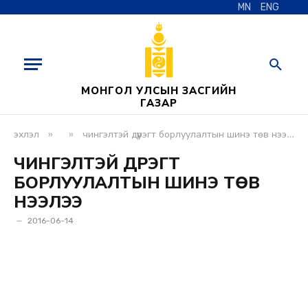
MN
ENG
МОНГОЛ УЛСЫН ЗАСГИЙН
ГАЗАР
»
»
эхлэл
чингэлтэй дүүрэгт борлуулалтын шинэ төв нээлээ
ЧИНГЭЛТЭЙ ДҮҮРЭГТ
БОРЛУУЛАЛТЫН ШИНЭ ТӨВ
НЭЭЛЭЭ
2016-06-14