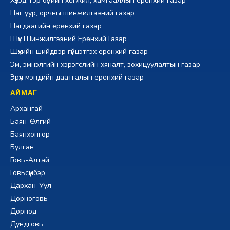
Хүүхэд, гэр бүлийн хөгжил, хамгааллын ерөнхий газар
Цаг уур, орчны шинжилгээний газар
Цагдаагийн ерөнхий газар
Шүүх Шинжилгээний Ерөнхий Газар
Шүүхийн шийдвэр гүйцэтгэх ерөнхий газар
Эм, эмнэлгийн хэрэгслийн хяналт, зохицуулалтын газар
Эрүүл мэндийн даатгалын ерөнхий газар
АЙМАГ
Архангай
Баян-Өлгий
Баянхонгор
Булган
Говь-Алтай
Говьсүмбэр
Дархан-Уул
Дорноговь
Дорнод
Дундговь