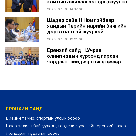
хамтын ажиллагааг өргөжүүлнэ
2026-07-30 14:17:00
Шадар сайд Н.Номтойбаяр
яамдын Төрийн нарийн бичгийн
дарга нартай шуурхай
хуралдлаа
2026-07-30 12:21:00
Ерөнхий сайд Н.Учрал
олимпиадын хүрээнд гарсан
зардлыг шийдвэрлэж өгөхөөр
болов
2026-07-29 14:11:00
ЕРӨНХИЙ САЙД
Биеийн тамир, спортын улсын хороо
Газар зохион байгуулалт, геодези, зураг зүйн ерөнхий газар
Жендэрийн үндэсний хороо