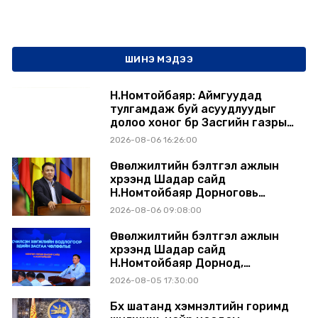
ШИНЭ МЭДЭЭ
Н.Номтойбаяр: Аймгуудад
тулгамдаж буй асуудлуудыг
долоо хоног бүр Засгийн газрын
хуралдаанд танилцуулж,
2026-08-06 16:26:00
шийдвэрлүүлнэ
Өвөлжилтийн бэлтгэл ажлын
хүрээнд Шадар сайд
Н.Номтойбаяр Дорноговь
аймагт ажиллав
2026-08-06 09:08:00
Өвөлжилтийн бэлтгэл ажлын
хүрээнд Шадар сайд
Н.Номтойбаяр Дорнод,
Сүхбаатар аймагт ажиллав
2026-08-05 17:30:00
Бүх шатанд хэмнэлтийн горимд