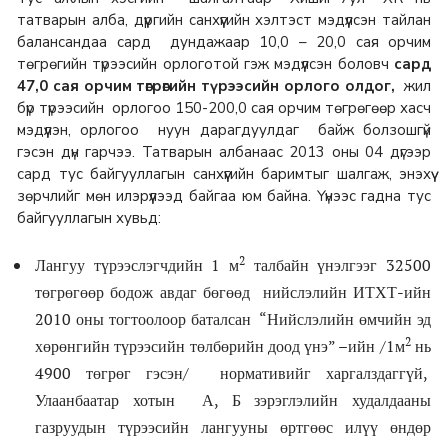
татварын алба, дүүргийн санхүүгийн хэлтэст мэдүүлсэн тайлан
балансандаа сард дундажаар 10,0 – 20,0 сая орчим
төгрөгийн түрээсийн орлоготой гэж мэдүүлсэн боловч
сард
47,0 сая орчим төгрөгийн түрээсийн орлого олдог,
жил
бүр түрээсийн орлогоо 150-200,0 сая орчим төгрөгөөр хасч
мэдүүлэн, орлогоо нуун дарагдуулдаг байж болзошгүй
гэсэн дүн гарчээ. Татварын албанаас 2013 оны 04 дүгээр
сард тус байгууллагын санхүүгийн баримтыг шалгаж, энэхүү
зөрчлийг мөн илэрүүлээд байгаа юм байна. Үүнээс гадна тус
байгууллагын хувьд:
2
Лангуу түрээслэгчдийн 1 м
талбайн үнэлгээг 32500
төгрөгөөр бодож авдаг бөгөөд нийслэлийн ИТХТ-ийн
2010 оны тогтоолоор баталсан “Нийслэлийн өмчийн эд
2
хөрөнгийн түрээсийн төлбөрийн доод үнэ” –ийн /1м
нь
4900 төгрөг гэсэн/ нормативийг харгалздаггүй,
Улаанбаатар хотын А, Б зэрэглэлийн худалдааны
газруудын түрээсийн лангууны өртгөөс илүү өндөр