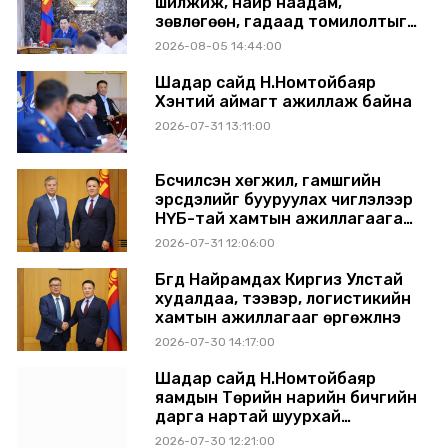
шилжиж, найр наадам,
зөвлөгөөн, гадаад томилолтыг
хориглолоо
2026-08-05 14:44:00
Шадар сайд Н.Номтойбаяр
Хэнтий аймагт ажиллаж байна
2026-07-31 13:11:00
Бүсчилсэн хөгжил, гамшгийн
эрсдэлийг бууруулах чиглэлээр
НҮБ-тай хамтын ажиллагаагаа
өргөжүүлэхээр санал солилцлоо
2026-07-31 12:06:00
Бүгд Найрамдах Киргиз Улстай
худалдаа, тээвэр, логистикийн
хамтын ажиллагааг өргөжүүлнэ
2026-07-30 14:17:00
Шадар сайд Н.Номтойбаяр
яамдын Төрийн нарийн бичгийн
дарга нартай шуурхай
хуралдлаа
2026-07-30 12:21:00