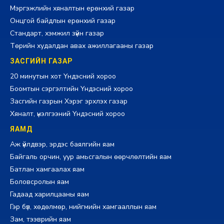
Мэргэжлийн хяналтын ерөнхий газар
Онцгой байдлын ерөнхий газар
Стандарт, хэмжил зүйн газар
Төрийн худалдан авах ажиллагааны газар
ЗАСГИЙН ГАЗАР
20 минутын хот Үндэсний хороо
Боомтын сэргэлтийн Үндэсний хороо
Засгийн газрын Хэрэг эрхлэх газар
Хяналт, үнэлгээний Үндэсний хороо
ЯАМД
Аж үйлдвэр, эрдэс баялгийн яам
Байгаль орчин, уур амьсгалын өөрчлөлтийн яам
Батлан хамгаалах яам
Боловсролын яам
Гадаад харилцааны яам
Гэр бүл, хөдөлмөр, нийгмийн хамгааллын яам
Зам, тээврийн яам