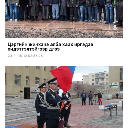
Цэргийн жинхэнэ алба хаах иргэдээ
хүндэтгэлтэйгээр үдлээ
2014-05-12 02:33:26