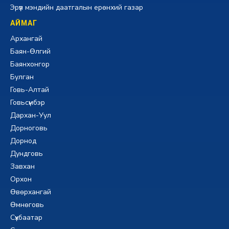
Эрүүл мэндийн даатгалын ерөнхий газар
АЙМАГ
Архангай
Баян-Өлгий
Баянхонгор
Булган
Говь-Алтай
Говьсүмбэр
Дархан-Уул
Дорноговь
Дорнод
Дундговь
Завхан
Орхон
Өвөрхангай
Өмнөговь
Сүхбаатар