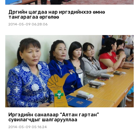
Дүүргийн цагдаа нар иргэдийнхээ өмнө
тангарагаа өргөлөө
2014-05-09 06:28:06
Иргэдийн саналаар “Алтан гартан”
сувилагчдыг шалгарууллаа
2014-05-09 05:16:24