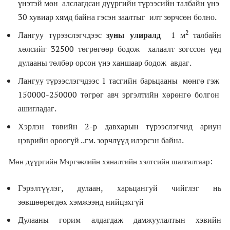
үнэтэй мөн алслагдсан дүүргийн түрээсийн талбайн үнэ
30 хувиар хямд байна гэсэн заалтыг илт зөрчсөн болно.
2
Лангуу түрээслэгчдээс
зуны улиралд
1 м
талбайн
хөлсийг 32500 төгрөгөөр бодож халаалт зогссон үед
дулааны төлбөр орсон үнэ ханшаар бодож авдаг.
Лангуу түрээслэгчдээс 1 тасгийн барьцааны мөнгө гэж
150000-250000 төгрөг авч эргэлтийн хөрөнгө болгон
ашигладаг.
Хэрлэн төвийн 2-р давхарын түрээслэгчид ариун
цэврийн өрөөгүй ..гм. зөрчлүүд илэрсэн байна.
Мөн дүүргийн Мэргэжлийн хяналтийн хэлтсийн шалгалтаар:
Гэрэлтүүлэг, дулаан, харьцангуй чийглэг нь
зөвшөөрөгдөх хэмжээнд нийцэхгүй
Дулааны горим алдагдаж дамжуулалтын хэвийн