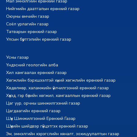
Мал эмнэлгийн ерөнхий газар
Нийгмийн даатгалын ерөнхий газар
Оюуны өмчийн газар
Соёл урлагийн газар
Татварын ерөнхий газар
Улсын бүртгэлийн ерөнхий газар
Усны газар
Үндэсний геологийн алба
Хил хамгаалах ерөнхий газар
Хөгжлийн бэрхшээлтэй хүний хөгжлийн ерөнхий газар
Хөдөлмөр, халамжийн үйлчилгээний ерөнхий газар
Хүүхэд, гэр бүлийн хөгжил, хамгааллын ерөнхий газар
Цаг уур, орчны шинжилгээний газар
Цагдаагийн ерөнхий газар
Шүүх Шинжилгээний Ерөнхий Газар
Шүүхийн шийдвэр гүйцэтгэх ерөнхий газар
Эм, эмнэлгийн хэрэгслийн хяналт, зохицуулалтын газар