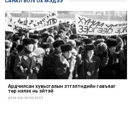
САНАЛ БОЛГОХ
МЭДЭЭ
Ардчилсан хувьсгалын зүтгэлтнүүдийн гавъяаг
төр үнэлэх нь зүйтэй
2014-06-19 05:21:07