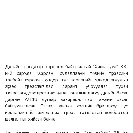
Дүүргийн нэгдүгээр хороонд байршилтай “Хишиг уул" ХК-
ний харъяа “Хэрлэн” худалдааны төвийн түрээсийн
талбайн хураамж өндөр, тус компанийн удирдлагуудын
зүгээс түрээслэгчдэд дарамт учруулдаг тухай
түрээслэгчдээс ирсэн өргөдөл гомдлын дагуу дүүргийн Засаг
даргын А/118 дугаар захирамж гарч ажлын хэсэг
байгуулагдсан. Тэгвэл ажлын хэсгийн бүрэлдэхүүн тус
компанийн үйл ажиллагаа, түрээс, татвартай холбоотой
шалгалтыг хийсэн байна.
Тус ажлын хэсгийн шалгалтаар "Хишиг-Уул" ХК нь