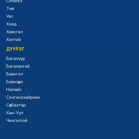
Сэлэнгэ
Төв
Увс
Ховд
Хөвсгөл
Хэнтий
ДҮҮРЭГ
Багануур
Багахангай
Баянгол
Баянзүрх
Налайх
Сонгинохайрхан
Сүхбаатар
Хан-Уул
Чингэлтэй