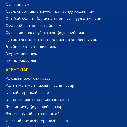
Сангийн яам
Соёл, спорт, аялал жуулчлал, залуучуудын яам
Хот байгуулалт, барилга, орон сууцжуулалтын яам
Хууль зүй, дотоод хэргийн яам
Хүнс, хөдөө аж ахуй, хөнгөн үйлдвэрийн яам
Цахим хөгжил, инновац, харилцаа холбооны яам
Эдийн засаг, хөгжлийн яам
Эрүүл мэндийн яам
Эрчим хүчний яам
АГЕНТЛАГ
Архивын ерөнхий газар
Ашигт малтмал, газрын тосны газар
Гаалийн ерөнхий газар
Гадаадын иргэн, харьяатын газар
Жижиг, дунд үйлдвэрийн газар
Зэвсэгт хүчний жанжин штаб
Иргэний нисэхийн ерөнхий газар