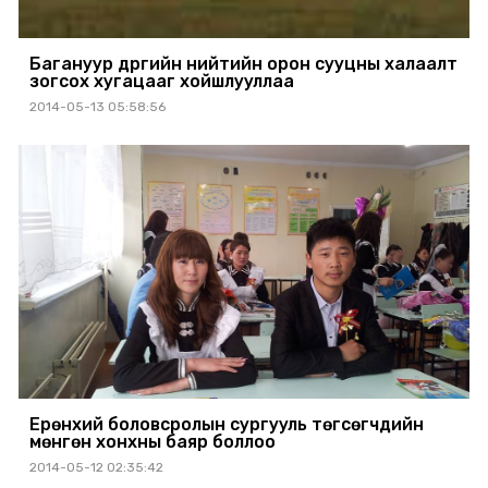
Багануур дүүргийн нийтийн орон сууцны халаалт
зогсох хугацааг хойшлууллаа
2014-05-13 05:58:56
Ерөнхий боловсролын сургууль төгсөгчдийн
мөнгөн хонхны баяр боллоо
2014-05-12 02:35:42