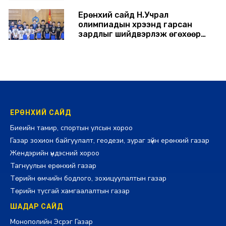
Ерөнхий сайд Н.Учрал
олимпиадын хүрээнд гарсан
зардлыг шийдвэрлэж өгөхөөр
болов
2026-07-29 14:11:00
ЕРӨНХИЙ САЙД
Биеийн тамир, спортын улсын хороо
Газар зохион байгуулалт, геодези, зураг зүйн ерөнхий газар
Жендэрийн үндэсний хороо
Тагнуулын ерөнхий газар
Төрийн өмчийн бодлого, зохицуулалтын газар
Төрийн тусгай хамгаалалтын газар
ШАДАР САЙД
Монополийн Эсрэг Газар