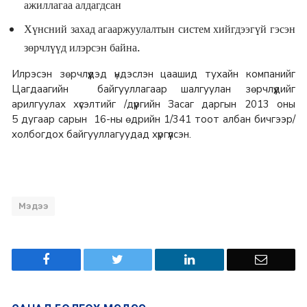
ажиллагаа алдагдсан
Хүнсний захад агааржуулалтын систем хийгдээгүй гэсэн
зөрчлүүд илэрсэн байна.
Илрэсэн зөрчлүүдэд үндэслэн цаашид тухайн компанийг
Цагдаагийн байгууллагаар шалгуулан зөрчлүүдийг
арилгуулах хүсэлтийг /дүүргийн Засаг даргын 2013 оны
5 дугаар сарын 16-ны өдрийн 1/341 тоот албан бичгээр/
холбогдох байгууллагуудад хүргүүлсэн.
Мэдээ