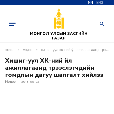
MN
ENG
МОНГОЛ УЛСЫН ЗАСГИЙН
ГАЗАР
»
»
эхлэл
мэдээ
хишиг-уул хк-ний үйл ажиллагаанд түрээслэгчдийн гомдлын дагуу шалгалт хийлээ
Хишиг-уул ХК-ний үйл
ажиллагаанд түрээслэгчдийн
гомдлын дагуу шалгалт хийлээ
Мэдээ
2013-05-22