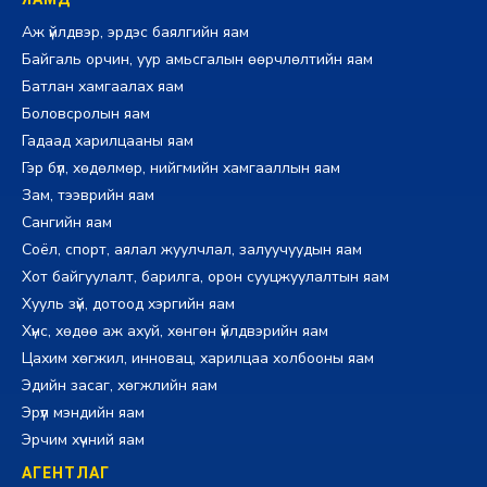
Аж үйлдвэр, эрдэс баялгийн яам
Байгаль орчин, уур амьсгалын өөрчлөлтийн яам
Батлан хамгаалах яам
Боловсролын яам
Гадаад харилцааны яам
Гэр бүл, хөдөлмөр, нийгмийн хамгааллын яам
Зам, тээврийн яам
Сангийн яам
Соёл, спорт, аялал жуулчлал, залуучуудын яам
Хот байгуулалт, барилга, орон сууцжуулалтын яам
Хууль зүй, дотоод хэргийн яам
Хүнс, хөдөө аж ахуй, хөнгөн үйлдвэрийн яам
Цахим хөгжил, инновац, харилцаа холбооны яам
Эдийн засаг, хөгжлийн яам
Эрүүл мэндийн яам
Эрчим хүчний яам
АГЕНТЛАГ