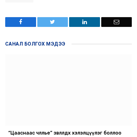
САНАЛ БОЛГОХ
МЭДЭЭ
“Цааснаас чөлөөлье” зөвлөлдөх хэлэлцүүлэг боллоо