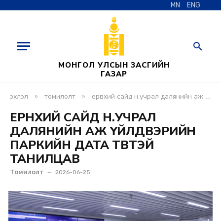
MN
ENG
МОНГОЛ УЛСЫН ЗАСГИЙН
ГАЗАР
»
»
эхлэл
томилолт
ерөнхий сайд н.учрал далянийн аж үйлдвэрийн паркийн дата төвтэй танилцав
ЕРӨНХИЙ САЙД Н.УЧРАЛ
ДАЛЯНИЙН АЖ ҮЙЛДВЭРИЙН
ПАРКИЙН ДАТА ТӨВТЭЙ
ТАНИЛЦАВ
Томилолт
2026-06-25