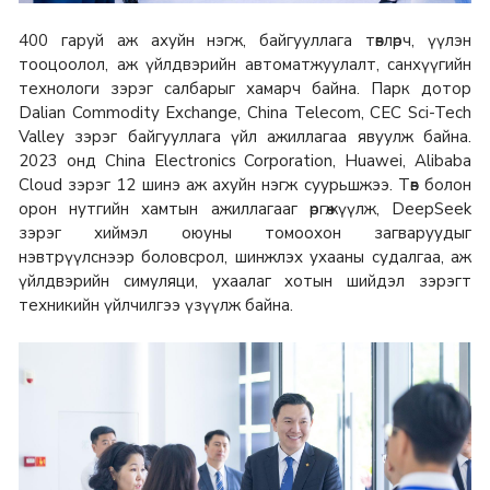
400 гаруй аж ахуйн нэгж, байгууллага төвлөрч, үүлэн
тооцоолол, аж үйлдвэрийн автоматжуулалт, санхүүгийн
технологи зэрэг салбарыг хамарч байна. Парк дотор
Dalian Commodity Exchange, China Telecom, CEC Sci-Tech
Valley зэрэг байгууллага үйл ажиллагаа явуулж байна.
2023 онд China Electronics Corporation, Huawei, Alibaba
Cloud зэрэг 12 шинэ аж ахуйн нэгж суурьшжээ. Төв болон
орон нутгийн хамтын ажиллагааг өргөжүүлж, DeepSeek
зэрэг хиймэл оюуны томоохон загваруудыг
нэвтрүүлснээр боловсрол, шинжлэх ухааны судалгаа, аж
үйлдвэрийн симуляци, ухаалаг хотын шийдэл зэрэгт
техникийн үйлчилгээ үзүүлж байна.