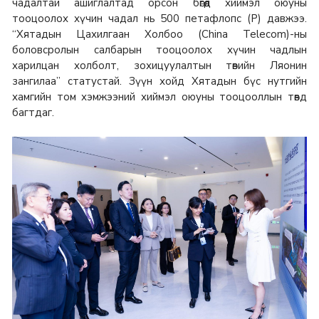
чадалтай ашиглалтад орсон бөгөөд хиймэл оюуны
тооцоолох хүчин чадал нь 500 петафлопс (P) давжээ.
“Хятадын Цахилгаан Холбоо (China Telecom)-ны
боловсролын салбарын тооцоолох хүчин чадлын
харилцан холболт, зохицуулалтын төвийн Ляонин
зангилаа” статустай. Зүүн хойд Хятадын бүс нутгийн
хамгийн том хэмжээний хиймэл оюуны тооцооллын төвд
багтдаг.