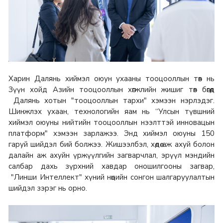
Харин Далянь хиймэл оюун ухааны тооцооллын төв нь
Зүүн хойд Азийн тооцооллын хөгжлийн жишиг төв бөгөөд
Далянь хотын "тооцооллын тархи" хэмээн нэрлэдэг.
Шинжлэх ухаан, технологийн яам нь “Улсын түвшний
хиймэл оюуны нийтийн тооцооллын нээлттэй инновацын
платформ" хэмээн зарлажээ. Энд хиймэл оюуны 150
гаруй шийдэл бий болжээ. Жишээлбэл, хөдөө аж ахуй болон
далайн аж ахуйн үржүүлгийн загварчлал, эрүүл мэндийн
салбар дахь зүрхний хавдар оношилгооны загвар,
"Линши Интеллект" хүний нөөцийн сонгон шалгаруулалтын
шийдэл зэрэг нь орно.