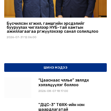
Бүсчилсэн хөгжил, гамшгийн эрсдэлийг
бууруулах чиглэлээр НҮБ-тай хамтын
ажиллагаагаа өргөжүүлэхээр санал солилцлоо
2026-07-31 12:06:00
ШИНЭ МЭДЭЭ
“Цааснаас чөлөөлье” зөвлөлдөх
хэлэлцүүлэг боллоо
2026-08-07 18:17:00
"ДЦС-3” ТӨХК-ийн нэн
шаардлагатай