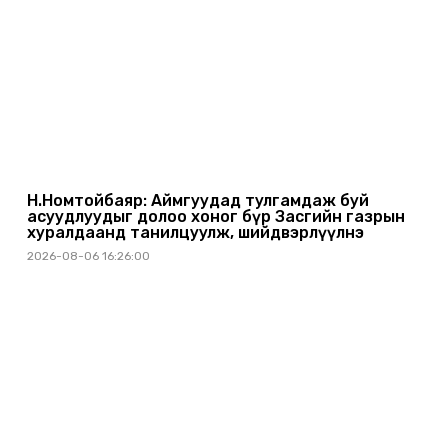
Н.Номтойбаяр: Аймгуудад тулгамдаж буй
асуудлуудыг долоо хоног бүр Засгийн газрын
хуралдаанд танилцуулж, шийдвэрлүүлнэ
2026-08-06 16:26:00