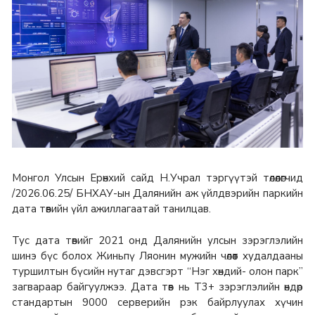
Монгол Улсын Ерөнхий сайд Н.Учрал тэргүүтэй төлөөлөгчид
/2026.06.25/ БНХАУ-ын Далянийн аж үйлдвэрийн паркийн
дата төвийн үйл ажиллагаатай танилцав.
Тус дата төвийг 2021 онд Далянийн улсын зэрэглэлийн
шинэ бүс болох Жиньпү Ляонин мужийн чөлөөт худалдааны
туршилтын бүсийн нутаг дэвсгэрт “Нэг хөндий- олон парк”
загвараар байгуулжээ. Дата төв нь T3+ зэрэглэлийн өндөр
стандартын 9000 серверийн рэк байрлуулах хүчин