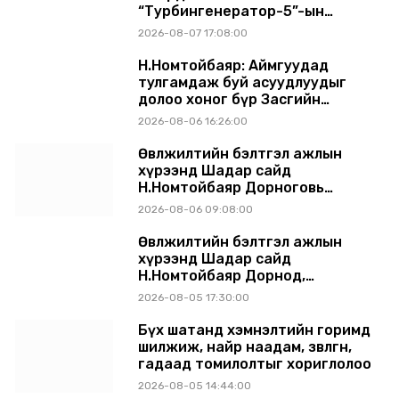
“Турбингенератор-5”-ын
шинэчлэлийн төсвийг
2026-08-07 17:08:00
шийдвэрлэхээр болов
Н.Номтойбаяр: Аймгуудад
тулгамдаж буй асуудлуудыг
долоо хоног бүр Засгийн
газрын хуралдаанд
2026-08-06 16:26:00
танилцуулж, шийдвэрлүүлнэ
Өвөлжилтийн бэлтгэл ажлын
хүрээнд Шадар сайд
Н.Номтойбаяр Дорноговь
аймагт ажиллав
2026-08-06 09:08:00
Өвөлжилтийн бэлтгэл ажлын
хүрээнд Шадар сайд
Н.Номтойбаяр Дорнод,
Сүхбаатар аймагт ажиллав
2026-08-05 17:30:00
Бүх шатанд хэмнэлтийн горимд
шилжиж, найр наадам, зөвлөгөөн,
гадаад томилолтыг хориглолоо
2026-08-05 14:44:00