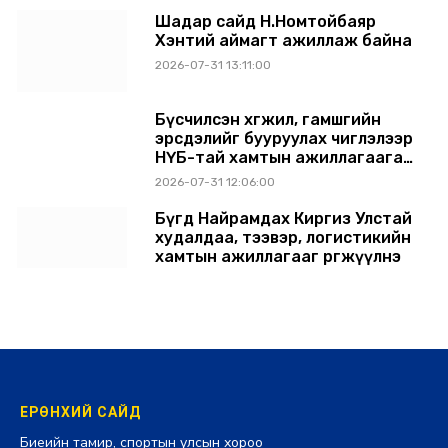
Шадар сайд Н.Номтойбаяр
Хэнтий аймагт ажиллаж байна
2026-07-31 13:11:00
Бүсчилсэн хөгжил, гамшгийн
эрсдэлийг бууруулах чиглэлээр
НҮБ-тай хамтын ажиллагаагаа
өргөжүүлэхээр санал солилцлоо
2026-07-31 12:06:00
Бүгд Найрамдах Киргиз Улстай
худалдаа, тээвэр, логистикийн
хамтын ажиллагааг өргөжүүлнэ
2026-07-30 14:17:00
ЕРӨНХИЙ САЙД
Биеийн тамир, спортын улсын хороо