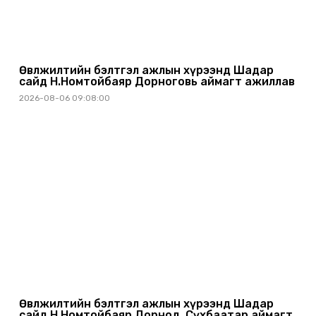
Өвөлжилтийн бэлтгэл ажлын хүрээнд Шадар
сайд Н.Номтойбаяр Дорноговь аймагт ажиллав
2026-08-06 09:08:00
Өвөлжилтийн бэлтгэл ажлын хүрээнд Шадар
сайд Н.Номтойбаяр Дорнод, Сүхбаатар аймагт