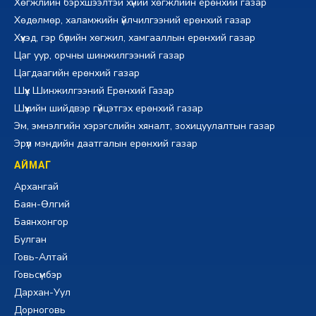
Хөгжлийн бэрхшээлтэй хүний хөгжлийн ерөнхий газар
Хөдөлмөр, халамжийн үйлчилгээний ерөнхий газар
Хүүхэд, гэр бүлийн хөгжил, хамгааллын ерөнхий газар
Цаг уур, орчны шинжилгээний газар
Цагдаагийн ерөнхий газар
Шүүх Шинжилгээний Ерөнхий Газар
Шүүхийн шийдвэр гүйцэтгэх ерөнхий газар
Эм, эмнэлгийн хэрэгслийн хяналт, зохицуулалтын газар
Эрүүл мэндийн даатгалын ерөнхий газар
АЙМАГ
Архангай
Баян-Өлгий
Баянхонгор
Булган
Говь-Алтай
Говьсүмбэр
Дархан-Уул
Дорноговь