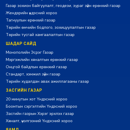
Газар зохион байгуулалт, геодези, зураг зүйн ерөнхий газар
Жендэрийн үндэсний хороо
Тагнуулын ерөнхий газар
Төрийн өмчийн бодлого, зохицуулалтын газар
Төрийн тусгай хамгаалалтын газар
ШАДАР САЙД
Монополийн Эсрэг Газар
Мэргэжлийн хяналтын ерөнхий газар
Онцгой байдлын ерөнхий газар
Стандарт, хэмжил зүйн газар
Төрийн худалдан авах ажиллагааны газар
ЗАСГИЙН ГАЗАР
20 минутын хот Үндэсний хороо
Боомтын сэргэлтийн Үндэсний хороо
Засгийн газрын Хэрэг эрхлэх газар
Хяналт, үнэлгээний Үндэсний хороо
ЯАМД