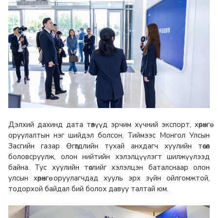
Дэлхий дахинд дата төвүүд эрчим хүчний экспорт, хөрөнгө
оруулалтын нэг шийдэл болсон. Тиймээс Монгол Улсын
Засгийн газар Өгөгдлийн тухай анхдагч хуулийн төсөл
боловсруулж, олон нийтийн хэлэлцүүлэгт шилжүүлээд
байна. Тус хуулийн төслийг хэлэлцэн баталснаар олон
улсын хөрөнгө оруулагчдад хууль эрх зүйн ойлгомжтой,
тодорхой байдал бий болох давуу талтай юм.