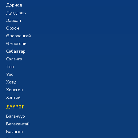
Дорнод
Дундговь
Завхан
Орхон
Өвөрхангай
Өмнөговь
Сүхбаатар
Сэлэнгэ
Төв
Увс
Ховд
Хөвсгөл
Хэнтий
ДҮҮРЭГ
Багануур
Багахангай
Баянгол