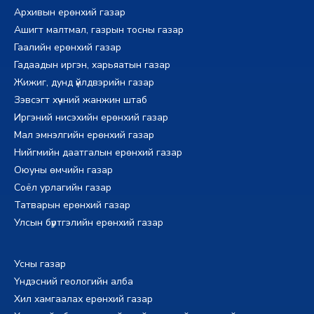
Архивын ерөнхий газар
Ашигт малтмал, газрын тосны газар
Гаалийн ерөнхий газар
Гадаадын иргэн, харьяатын газар
Жижиг, дунд үйлдвэрийн газар
Зэвсэгт хүчний жанжин штаб
Иргэний нисэхийн ерөнхий газар
Мал эмнэлгийн ерөнхий газар
Нийгмийн даатгалын ерөнхий газар
Оюуны өмчийн газар
Соёл урлагийн газар
Татварын ерөнхий газар
Улсын бүртгэлийн ерөнхий газар
Усны газар
Үндэсний геологийн алба
Хил хамгаалах ерөнхий газар