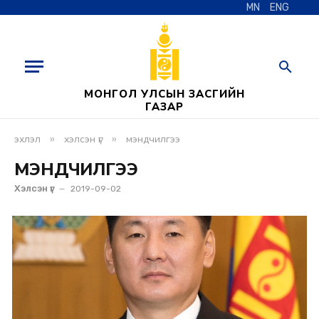
MN
ENG
МОНГОЛ УЛСЫН ЗАСГИЙН
ГАЗАР
»
»
эхлэл
хэлсэн үг
мэндчилгээ
МЭНДЧИЛГЭЭ
Хэлсэн үг
2019-09-02