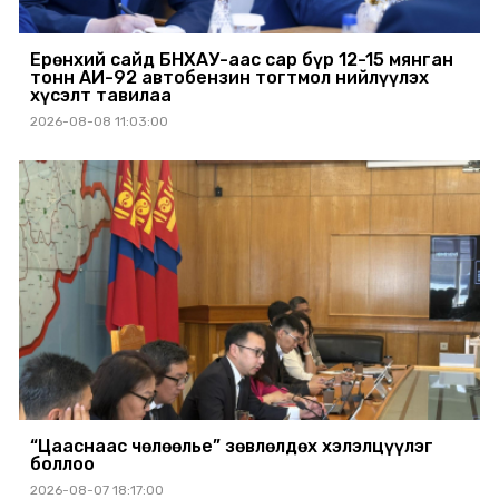
Ерөнхий сайд БНХАУ-аас сар бүр 12-15 мянган
тонн АИ-92 автобензин тогтмол нийлүүлэх
хүсэлт тавилаа
2026-08-08 11:03:00
“Цааснаас чөлөөлье” зөвлөлдөх хэлэлцүүлэг
боллоо
2026-08-07 18:17:00