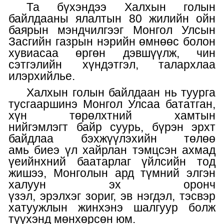
Та бүхэндээ
Халхын голын
байлдааны ялалтын 80 жилийн ойн
баярын мэндчилгээг
Монгол
Улсын
Засгийн газрын нэрийн өмнөөс болон
хувиасаа өргөн дэ
вшүүлж, чин
сэтгэлийн хүндэтгэл,
талархлаа
илэрхийлье.
Халхын голын байлдаан нь туурга
тусгаар
шинэ Монгол Улс
аа бататган,
хүн төрөлхтний хамтын
нийгэмлэгт
байр суурь,
бүрэн эрхт
байдлаа
бэхжүүлэхийн
төлөө
амь
биеэ
үл хайр
л
ан
тэмцсэн
ахмад
үеийнхний баатарлаг
үйлсийн тод
жишээ
,
Монголын ард түмний элгэн
халуун эх оронч
үзэл,
эрэлхэг
зориг,
эв нэгдэл,
тэсвэр
х
атуужлын жинхэнэ шалгуур болж
түүхэнд
мөнхөрсөн
юм
.