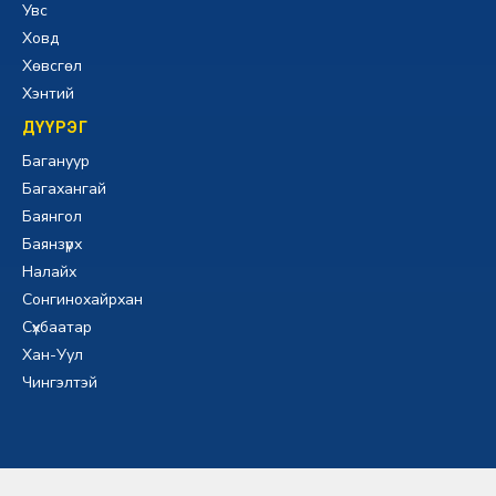
Увс
Ховд
Хөвсгөл
Хэнтий
ДҮҮРЭГ
Багануур
Багахангай
Баянгол
Баянзүрх
Налайх
Сонгинохайрхан
Сүхбаатар
Хан-Уул
Чингэлтэй