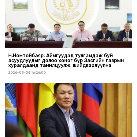
Н.Номтойбаяр: Аймгуудад тулгамдаж буй
асуудлуудыг долоо хоног бүр Засгийн газрын
хуралдаанд танилцуулж, шийдвэрлүүлнэ
2026-08-06 16:26:00