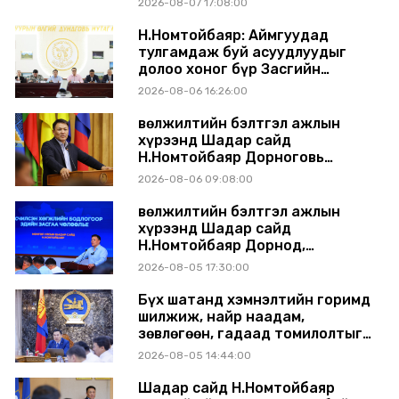
2026-08-07 17:08:00
шийдвэрлэхээр болов
Н.Номтойбаяр: Аймгуудад
тулгамдаж буй асуудлуудыг
долоо хоног бүр Засгийн
газрын хуралдаанд
2026-08-06 16:26:00
танилцуулж, шийдвэрлүүлнэ
Өвөлжилтийн бэлтгэл ажлын
хүрээнд Шадар сайд
Н.Номтойбаяр Дорноговь
аймагт ажиллав
2026-08-06 09:08:00
Өвөлжилтийн бэлтгэл ажлын
хүрээнд Шадар сайд
Н.Номтойбаяр Дорнод,
Сүхбаатар аймагт ажиллав
2026-08-05 17:30:00
Бүх шатанд хэмнэлтийн горимд
шилжиж, найр наадам,
зөвлөгөөн, гадаад томилолтыг
хориглолоо
2026-08-05 14:44:00
Шадар сайд Н.Номтойбаяр