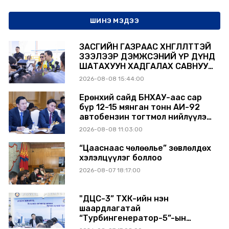
ШИНЭ МЭДЭЭ
ЗАСГИЙН ГАЗРААС ХӨНГӨЛӨЛТТЭЙ
ЗЭЭЛЭЭР ДЭМЖСЭНИЙ ҮР ДҮНД
ШАТАХУУН ХАДГАЛАХ САВНУУД
ЭХНЭЭСЭЭ АШИГЛАЛТАД ОРЖ
2026-08-08 15:44:00
БАЙНА
Ерөнхий сайд БНХАУ-аас сар
бүр 12-15 мянган тонн АИ-92
автобензин тогтмол нийлүүлэх
хүсэлт тавилаа
2026-08-08 11:03:00
“Цааснаас чөлөөлье” зөвлөлдөх
хэлэлцүүлэг боллоо
2026-08-07 18:17:00
"ДЦС-3” ТӨХК-ийн нэн
шаардлагатай
“Турбингенератор-5”-ын
шинэчлэлийн төсвийг