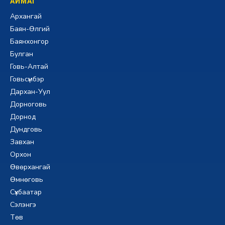
АЙМАГ
Архангай
Баян-Өлгий
Баянхонгор
Булган
Говь-Алтай
Говьсүмбэр
Дархан-Уул
Дорноговь
Дорнод
Дундговь
Завхан
Орхон
Өвөрхангай
Өмнөговь
Сүхбаатар
Сэлэнгэ
Төв