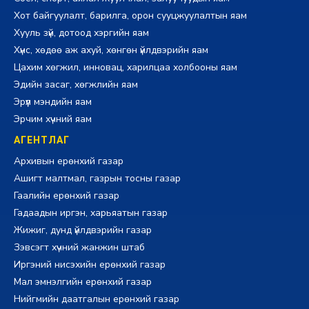
Хот байгуулалт, барилга, орон сууцжуулалтын яам
Хууль зүй, дотоод хэргийн яам
Хүнс, хөдөө аж ахуй, хөнгөн үйлдвэрийн яам
Цахим хөгжил, инновац, харилцаа холбооны яам
Эдийн засаг, хөгжлийн яам
Эрүүл мэндийн яам
Эрчим хүчний яам
АГЕНТЛАГ
Архивын ерөнхий газар
Ашигт малтмал, газрын тосны газар
Гаалийн ерөнхий газар
Гадаадын иргэн, харьяатын газар
Жижиг, дунд үйлдвэрийн газар
Зэвсэгт хүчний жанжин штаб
Иргэний нисэхийн ерөнхий газар
Мал эмнэлгийн ерөнхий газар
Нийгмийн даатгалын ерөнхий газар