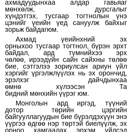
ахмадуудынхаа алдар
гавьяаг
мөнхөлж, дурсгалыг
хүндэтгэх,
тусгаар тогтнолын үнэ
цэнийг
үеийн
үед сануулж байхыг
зорьж байдаг
юм.
А
хмад үеийнхний эх
орны
хоо
тусгаар тогтнол, бүрэн эрхт
байдал, ард түмний
хээ
эр
х
чөлөө,
ирээдүйн
сайн сайхны төлөө
бие,
сэтгэлээ зориулсан ариун үйл
хэргийг үргэлжлүүлэх нь
эх орончид,
эрэлхэг дайчдынхаа
өмнө
хүлээсэн
Та
бидний
мөнхийн
үүрэг
юм
.
Монголын ард иргэд, түүний
дотор
т
өрийн цэргийн
байгууллагуудын бие бүрэлдэхүүн
энэ
үүргээ өдгөө
нэр төртэй
биелүүлж, эх
орноо хамгаалах эрхэм үйлсэд