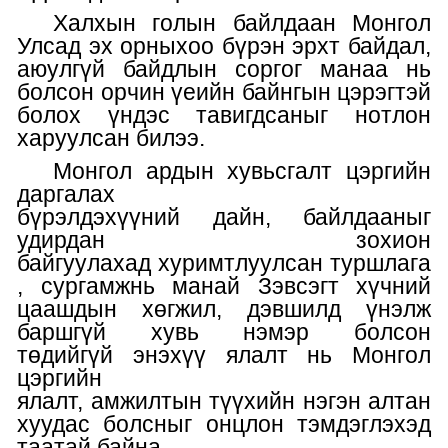
Халхын голын байлдаан Монгол
Улсад
эх
орныхоо бүрэн эрхт байдал,
аюулгүй байдлын соргог манаа нь
болсон орчин үеийн байнгын цэрэгтэй
болох үндэс
тавигдсаныг нотлон
харуулсан билээ
.
Монгол ардын хувьсгалт цэргийн
даргалах
бүрэлдэхүүний
дайн,
байлдааныг
удирдан зохион
байгуулахад
хуримтлуулсан
туршлага
, сургамж
нь
манай
Зэвсэгт хүчний
цаашдын хөгжил, дэвшилд үнэлж
барш
гүй хувь нэмэр болсон
төдийгүй
энэхүү ялалт нь Монгол
цэргийн
ялалт
,
амжилтын
түүхийн
нэгэн алтан
хуудас
болсныг онцлон тэмдэглэхэд
таатай
байна.