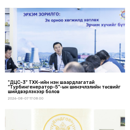
"ДЦС-3” ТӨХК-ийн нэн шаардлагатай
“Турбингенератор-5”-ын шинэчлэлийн төсвийг
шийдвэрлэхээр болов
2026-08-07 17:08:00