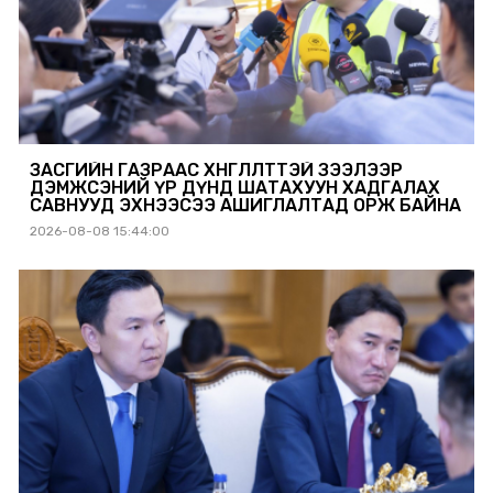
ЗАСГИЙН ГАЗРААС ХӨНГӨЛӨЛТТЭЙ ЗЭЭЛЭЭР
ДЭМЖСЭНИЙ ҮР ДҮНД ШАТАХУУН ХАДГАЛАХ
САВНУУД ЭХНЭЭСЭЭ АШИГЛАЛТАД ОРЖ БАЙНА
2026-08-08 15:44:00