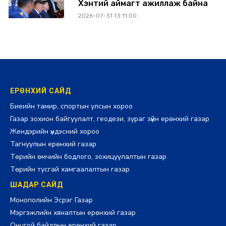
Хэнтий аймагт ажиллаж байна
2026-07-31 13:11:00
ЕРӨНХИЙ САЙД
Биеийн тамир, спортын улсын хороо
Газар зохион байгуулалт, геодези, зураг зүйн ерөнхий газар
Жендэрийн үндэсний хороо
Тагнуулын ерөнхий газар
Төрийн өмчийн бодлого, зохицуулалтын газар
Төрийн тусгай хамгаалалтын газар
ШАДАР САЙД
Монополийн Эсрэг Газар
Мэргэжлийн хяналтын ерөнхий газар
Онцгой байдлын ерөнхий газар