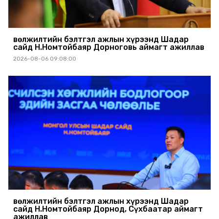
Өвөлжилтийн бэлтгэл ажлын хүрээнд Шадар
сайд Н.Номтойбаяр Дорноговь аймагт ажиллав
2026-08-06 09:08:00
Өвөлжилтийн бэлтгэл ажлын хүрээнд Шадар
сайд Н.Номтойбаяр Дорнод, Сүхбаатар аймагт
ажиллав