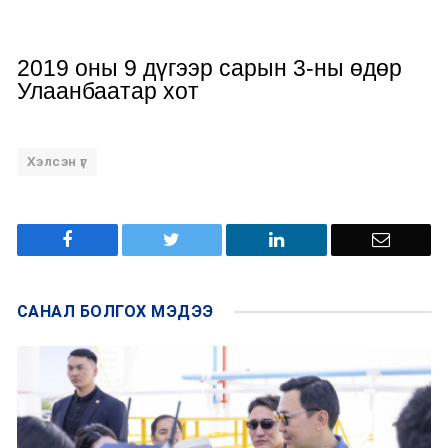
2019
оны
9
д
ү
г
ээ
р
сарын
3
-ны
өдөр
Улаанбаатар
хот
Хэлсэн үг
САНАЛ БОЛГОХ
МЭДЭЭ