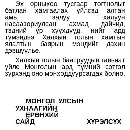
Эх орныхоо
тусгаар тогтнолыг
батлан хамгаалах үйлсэд
алтан
амь,
залуу халуун
нас
аа
зориул
с
ан
ахмад дайчид,
тэдний үр хүүхдүүд,
нийт ард
түмэндээ
Х
алхын голын хамтын
ялалтын баярын мэндийг дахин
дэвшүүлье.
Халхын голын баатруудын гавьяат
үйлс Монголын ард түмний сэтгэл
зүрхэнд өнө
мөнхөд
дуурсагдах болно
.
МОНГОЛ УЛСЫН
УХНААГИЙН
ЕРӨНХИЙ
САЙД
ХҮРЭЛСҮХ