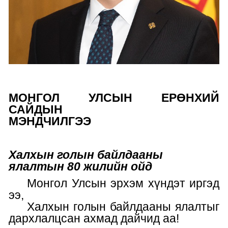
МОНГОЛ УЛСЫН ЕРӨНХИЙ
САЙД
ЫН
МЭНДЧИЛГЭЭ
Халхын голын
байлдааны
ялалтын 80 жилийн ойд
Монгол
Улсын эрхэм хүндэт
иргэд
ээ,
Халхын
голын байлдааны ялалтыг
дархлалцсан
ахмад дайчид аа
!