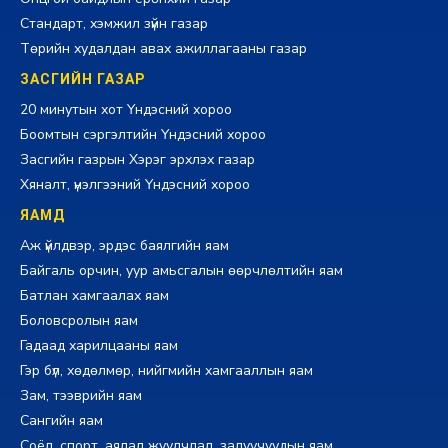
Стандарт, хэмжил зүйн газар
Төрийн худалдан авах ажиллагааны газар
ЗАСГИЙН ГАЗАР
20 минутын хот Үндэсний хороо
Боомтын сэргэлтийн Үндэсний хороо
Засгийн газрын Хэрэг эрхлэх газар
Хяналт, үнэлгээний Үндэсний хороо
ЯАМД
Аж үйлдвэр, эрдэс баялгийн яам
Байгаль орчин, уур амьсгалын өөрчлөлтийн яам
Батлан хамгаалах яам
Боловсролын яам
Гадаад харилцааны яам
Гэр бүл, хөдөлмөр, нийгмийн хамгааллын яам
Зам, тээврийн яам
Сангийн яам
Соёл, спорт, аялал жуулчлал, залуучуудын яам