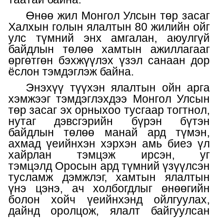
Өнөө
жил Монгол Улсын т
өр
засаг
Х
алхын голын ялалтын 80 жилийн ойг
улс түмний энх амгалан, аюулгүй
байдлын төлөө хамтын ажиллагааг
өргөтгөн бэхжүүлэх үзэл санаан дор
ёслон тэмдэглэж байна.
Энэхүү түүхэн ялалтын ойн арга
хэмжээ
г тэмдэглэхдээ
Монгол Улсын
төр засаг
эх орныхоо тусгаар тогтнол,
нутаг дэвсгэрийн бүрэн бүтэн
байдлын төлөө манай ард түмэн,
ахмад үеийнхэн хэрхэн амь биеэ үл
хайрлан тэмцэж ирсэн, уг
тэмцэлд
Оросын ард түмний
үзүүлсэн
тусламж дэмжлэг, хамтын ялалтын
үнэ цэнэ, ач холбогдлыг өнөөгийн
болон хойч үеий
н
хэнд ойлгуулах,
дайнд оролцож, ялалт
байгуулсан