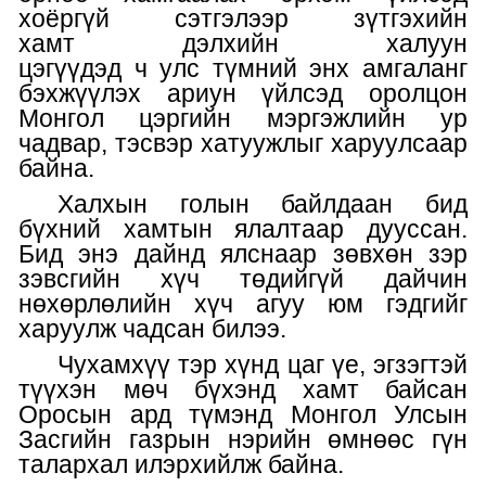
хоёргүй сэтгэлээр зүтгэхийн
хамт
дэлхийн халуун
цэгүүдэд
ч
улс
түмний энх амгаланг
бэхжүүлэх ариун үйлсэд
оролцон
Монгол цэргийн мэргэжлийн ур
чадвар, тэсвэр хатуужлыг харуулсаар
байна.
Халхын голын байлдаан бид
бүхний хамтын ялалтаар дууссан.
Бид энэ дайнд ялснаар зө
вхөн зэр
зэвсгийн хүч төдийгүй
дайчин
нөхөрлөлийн хүч агуу юм гэдгийг
харуулж чадсан билээ.
Чухамхүү
тэр
хүнд цаг үе, эгзэгтэй
түүхэн мөч бүхэнд хамт байсан
Оросын ард түмэнд
Монгол Улсын
Засгийн газрын нэрийн өмнөөс гүн
талархал илэрхийлж байна
.