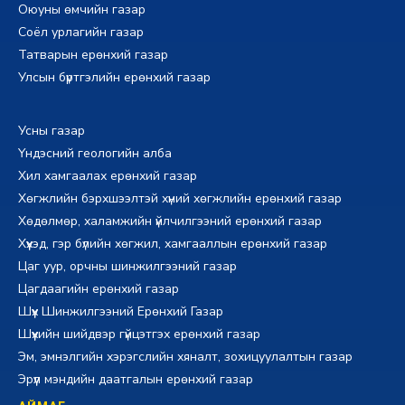
Оюуны өмчийн газар
Соёл урлагийн газар
Татварын ерөнхий газар
Улсын бүртгэлийн ерөнхий газар
Усны газар
Үндэсний геологийн алба
Хил хамгаалах ерөнхий газар
Хөгжлийн бэрхшээлтэй хүний хөгжлийн ерөнхий газар
Хөдөлмөр, халамжийн үйлчилгээний ерөнхий газар
Хүүхэд, гэр бүлийн хөгжил, хамгааллын ерөнхий газар
Цаг уур, орчны шинжилгээний газар
Цагдаагийн ерөнхий газар
Шүүх Шинжилгээний Ерөнхий Газар
Шүүхийн шийдвэр гүйцэтгэх ерөнхий газар
Эм, эмнэлгийн хэрэгслийн хяналт, зохицуулалтын газар
Эрүүл мэндийн даатгалын ерөнхий газар