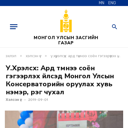
MN
ENG
МОНГОЛ УЛСЫН ЗАСГИЙН
ГАЗАР
»
»
эхлэл
хэлсэн үг
у.хүрэлсүх: ард түмнээ соён гэгээрүүлэх үйлсэд монгол улсын консерваторийн оруулах хувь нэмэр, үүрэг чухал
У.Хүрэлсүх: Ард түмнээ соён
гэгээрүүлэх үйлсэд Монгол Улсын
Консерваторийн оруулах хувь
нэмэр, үүрэг чухал
Хэлсэн үг
2019-09-01