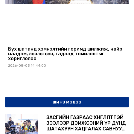
Бүх шатанд хэмнэлтийн горимд шилжиж, найр
наадам, зөвлөгөөн, гадаад томилолтыг
хориглолоо
2026-08-05 14:44:00
ШИНЭ МЭДЭЭ
ЗАСГИЙН ГАЗРААС ХӨНГӨЛӨЛТТЭЙ
ЗЭЭЛЭЭР ДЭМЖСЭНИЙ ҮР ДҮНД
ШАТАХУУН ХАДГАЛАХ САВНУУД