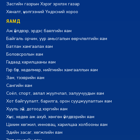
Засгийн газрын Хэрэг эрхлэх газар
Хяналт, үнэлгээний Үндэсний хороо
ЯАМД
Аж үйлдвэр, эрдэс баялгийн яам
Байгаль орчин, уур амьсгалын өөрчлөлтийн яам
Батлан хамгаалах яам
Боловсролын яам
Гадаад харилцааны яам
Гэр бүл, хөдөлмөр, нийгмийн хамгааллын яам
Зам, тээврийн яам
Сангийн яам
Соёл, спорт, аялал жуулчлал, залуучуудын яам
Хот байгуулалт, барилга, орон сууцжуулалтын яам
Хууль зүй, дотоод хэргийн яам
Хүнс, хөдөө аж ахуй, хөнгөн үйлдвэрийн яам
Цахим хөгжил, инновац, харилцаа холбооны яам
Эдийн засаг, хөгжлийн яам