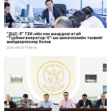
"ДЦС-3” ТӨХК-ийн нэн шаардлагатай
“Турбингенератор-5”-ын шинэчлэлийн төсвийг
шийдвэрлэхээр болов
2026-08-07 17:08:00