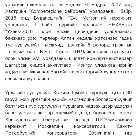
урлагийн олимпоос Алтан медаль, Ч. Бадрал 2017 онд
Австрийн “Competezione dell’opera” уралдаанд I байр,
2018 онд Будапештийн “Eva Marton”-ий нэрэмжит
уралдаанд I байр, циркийн урлагаар БНХАУ-ын
“Ухань-2018” олон улсын циркчдийн уралдаанаас
банзнаас үсрэх төрлөөр Алтан медаль хүртсэнээс гадна
тус сургуулийн төгсөгчид “дэлхийн 8 рекорд трюк”-ыг
эзэмшиж, багш Б.Бат-Эрдэнэ П.И.Чайковскийн нэрэмжит
олон улсын XVI уралдааны шилдэг концертмейстерээр
шалгарсан онцгой амжилтаар Монгол улсынхаа нэрийг
өндөрт өргөж яваад Засгийн газрын тэргүүний хувьд сэтгэл
нэн хангалуун байна.
Урлагийн сургуулиас Хөгжим бүжгийн сургууль хүртэл 80
гаруй жил урлагийн нарийн мэргэжлийн боловсон хүчнийг
бэлтгэсэн тус сургуулийн туршлага, чадавх дээр үндэслэн
олон улсын жишгээр хөгжмийн дээд боловсрол олгох
Консерватори
байгуулсан
бөгөөд П.И.Чайковскийн
нэрэмжит Москвагийн консерватори, Санкт-
Петербургийн консерватори, Бээжингийн төв