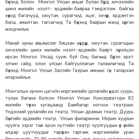
бүхэнд болон Монгол Улсын өнцөг булан бүрд хичээлийн
шинэ жилийн нээлт- эрдмийн баяраа тэмдэглэж байгаа
хүүхэд багачууд, оюутан, сурагчид, эцэг, эхчүүд, эрдэмтэн
багш, ажилтан, төгсөгчид Та бүхэнд баярын мэнд хүргэн
мэндчилье.
Манай орны авьяаслаг бяцхан хүүхдүүд, оюутан, сурагчдын
хичээлийн шинэ жилийн нээлт-эрдмийн баярт хүрэлцэн
ирсэн Монгол Улсад сууж буй Онц бөгөөд бүрэн эрхт
элчин сайд, олон улсын байгууллагын төлөөлөгчид Та
бүхэнд Монгол Улсын Засгийн Газрын өмнөөс гүн талархал
илэрхийлье.
Монголын орчин цагийн
мэргэжлийн урлагийн үндэс суурь,
тулах багана болсон Монгол Улсын Консерватори 82
жилийн түүхэн хугацаанд Бөмбөгөр ногоон театраас
Үндэсний урлагийн их театр, Улсын драмын театр, Дуурь
бүжгийн эрдмийн театр, Улсын филармони, Морин хуурын
чуулга зэрэг төв орон нутгийн театр чуулгуудын үе үеийн
алдар цуутнуудыг төрүүлэн гаргаж, мэргэжлийн уран