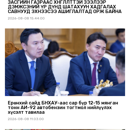
ЗАСГИЙН ГАЗРААС ХӨНГӨЛӨЛТТЭЙ ЗЭЭЛЭЭР
ДЭМЖСЭНИЙ ҮР ДҮНД ШАТАХУУН ХАДГАЛАХ
САВНУУД ЭХНЭЭСЭЭ АШИГЛАЛТАД ОРЖ БАЙНА
2026-08-08 15:44:00
Ерөнхий сайд БНХАУ-аас сар бүр 12-15 мянган
тонн АИ-92 автобензин тогтмол нийлүүлэх
хүсэлт тавилаа
2026-08-08 11:03:00