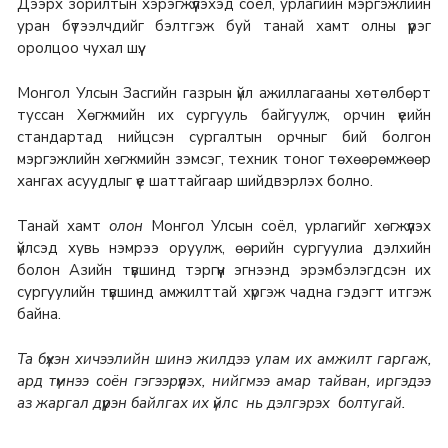
Дээрх зорилтын хэрэгжүүлэхэд соёл, урлагийн мэргэжлийн
уран бүтээлчдийг бэлтгэж буй танай хамт олны үүрэг
оролцоо чухал шүү.
Монгол Улсын Засгийн газрын үйл ажиллагааны хөтөлбөрт
туссан Хөгжмийн их сургууль байгуулж, орчин үеийн
стандартад нийцсэн сургалтын орчныг бий болгон
мэргэжлийн хөгжмийн зэмсэг, техник тоног төхөөрөмжөөр
хангах асуудлыг үе шаттайгаар шийдвэрлэх болно.
Танай хамт
олон
Монгол Улсын соёл, урлагийг хөгжүүлэх
үйлсэд хувь нэмрээ оруулж, өөрийн сургуулиа дэлхийн
болон Азийн түвшинд тэргүүн эгнээнд эрэмбэлэгдсэн их
сургуулийн түвшинд амжилттай хүргэж чадна гэдэгт итгэж
байна.
Та бүхэн хичээлийн шинэ жилдээ улам их амжилт гаргаж,
ард түмнээ соён гэгээрүүлэх, нийгмээ амар тайван, иргэдээ
аз жаргал дүүрэн байлгах их үйлс нь дэлгэрэх болтугай.