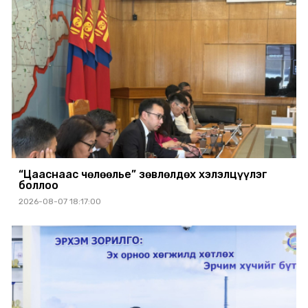
“Цааснаас чөлөөлье” зөвлөлдөх хэлэлцүүлэг
боллоо
2026-08-07 18:17:00