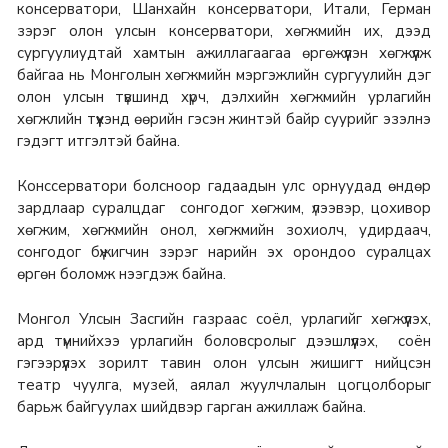
консерватори, Шанхайн консерватори, Итали, Герман
зэрэг олон улсын консерватори, хөгжмийн их, дээд
сургуулиудтай хамтын ажиллагаагаа өргөжүүлэн хөгжүүлж
байгаа нь Монголын хөгжмийн мэргэжлийн сургуулийн дэг
олон улсын түвшинд хүрч, дэлхийн хөгжмийн урлагийн
хөгжлийн түүхэнд өөрийн гэсэн жинтэй байр суурийг эзэлнэ
гэдэгт итгэлтэй байна.
Конссерватори болсноор гадаадын улс орнуудад өндөр
зардлаар суралцдаг сонгодог хөгжим, үлээвэр, цохивор
хөгжим, хөгжмийн онол, хөгжмийн зохиолч, удирдаач,
сонгодог бүжигчин зэрэг нарийн эх орондоо суралцах
өргөн боломж нээгдэж байна.
Монгол Улсын Засгийн газраас соёл, урлагийг хөгжүүлэх,
ард түмнийхээ урлагийн боловсролыг дээшлүүлэх, соён
гэгээрүүлэх зорилт тавин олон улсын жишигт нийцсэн
театр чуулга, музей, аялал жуулчлалын цогцолборыг
барьж байгуулах шийдвэр гарган ажиллаж байна.