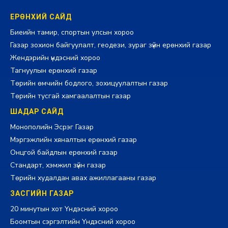
ЕРӨНХИЙ САЙД
Биеийн тамир, спортын улсын хороо
Газар зохион байгуулалт, геодези, зураг зүйн ерөнхий газар
Жендэрийн үндэсний хороо
Тагнуулын ерөнхий газар
Төрийн өмчийн бодлого, зохицуулалтын газар
Төрийн тусгай хамгаалалтын газар
ШАДАР САЙД
Монополийн Эсрэг Газар
Мэргэжлийн хяналтын ерөнхий газар
Онцгой байдлын ерөнхий газар
Стандарт, хэмжил зүйн газар
Төрийн худалдан авах ажиллагааны газар
ЗАСГИЙН ГАЗАР
20 минутын хот Үндэсний хороо
Боомтын сэргэлтийн Үндэсний хороо