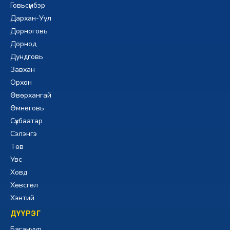
Говьсүмбэр
Дархан-Уул
Дорноговь
Дорнод
Дундговь
Завхан
Орхон
Өвөрхангай
Өмнөговь
Сүхбаатар
Сэлэнгэ
Төв
Увс
Ховд
Хөвсгөл
Хэнтий
ДҮҮРЭГ
Багануур