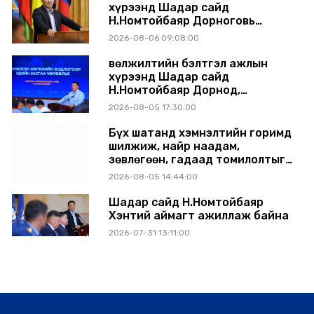
хүрээнд Шадар сайд
Н.Номтойбаяр Дорноговь
аймагт ажиллав
2026-08-06 09:08:00
Өвөлжилтийн бэлтгэл ажлын
хүрээнд Шадар сайд
Н.Номтойбаяр Дорнод,
Сүхбаатар аймагт ажиллав
2026-08-05 17:30:00
Бүх шатанд хэмнэлтийн горимд
шилжиж, найр наадам,
зөвлөгөөн, гадаад томилолтыг
хориглолоо
2026-08-05 14:44:00
Шадар сайд Н.Номтойбаяр
Хэнтий аймагт ажиллаж байна
2026-07-31 13:11:00