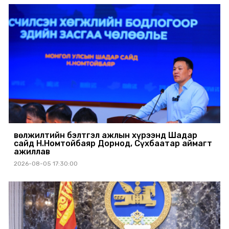
Өвөлжилтийн бэлтгэл ажлын хүрээнд Шадар
сайд Н.Номтойбаяр Дорнод, Сүхбаатар аймагт
ажиллав
2026-08-05 17:30:00