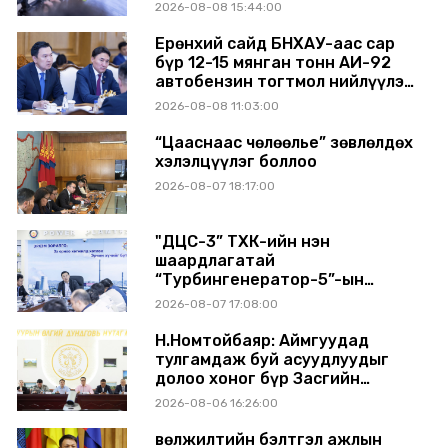
ЭХНЭЭСЭЭ АШИГЛАЛТАД ОРЖ
2026-08-08 15:44:00
БАЙНА
Ерөнхий сайд БНХАУ-аас сар
бүр 12-15 мянган тонн АИ-92
автобензин тогтмол нийлүүлэх
хүсэлт тавилаа
2026-08-08 11:03:00
“Цааснаас чөлөөлье” зөвлөлдөх
хэлэлцүүлэг боллоо
2026-08-07 18:17:00
"ДЦС-3” ТӨХК-ийн нэн
шаардлагатай
“Турбингенератор-5”-ын
шинэчлэлийн төсвийг
2026-08-07 17:08:00
шийдвэрлэхээр болов
Н.Номтойбаяр: Аймгуудад
тулгамдаж буй асуудлуудыг
долоо хоног бүр Засгийн
газрын хуралдаанд
2026-08-06 16:26:00
танилцуулж, шийдвэрлүүлнэ
Өвөлжилтийн бэлтгэл ажлын