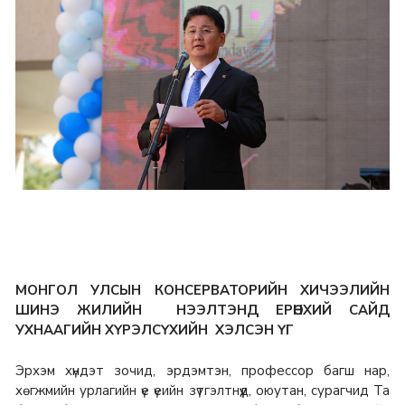
МОНГОЛ УЛСЫН КОНСЕРВАТОРИЙН ХИЧЭЭЛИЙН
ШИНЭ ЖИЛИЙН НЭЭЛТЭНД ЕРӨНХИЙ САЙД
УХНААГИЙН ХҮРЭЛСҮХИЙН ХЭЛСЭН ҮГ
Эрхэм хүндэт зочид, эрдэмтэн, профессор багш нар,
хөгжмийн урлагийн үе үеийн зүтгэлтнүүд, оюутан, сурагчид Та