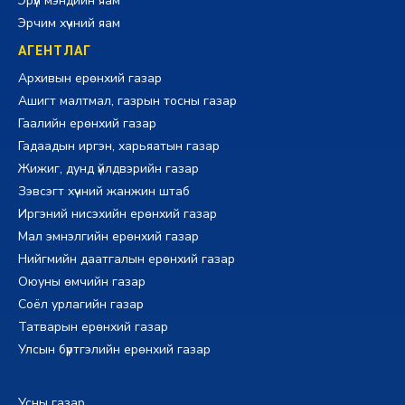
Эрүүл мэндийн яам
Эрчим хүчний яам
АГЕНТЛАГ
Архивын ерөнхий газар
Ашигт малтмал, газрын тосны газар
Гаалийн ерөнхий газар
Гадаадын иргэн, харьяатын газар
Жижиг, дунд үйлдвэрийн газар
Зэвсэгт хүчний жанжин штаб
Иргэний нисэхийн ерөнхий газар
Мал эмнэлгийн ерөнхий газар
Нийгмийн даатгалын ерөнхий газар
Оюуны өмчийн газар
Соёл урлагийн газар
Татварын ерөнхий газар
Улсын бүртгэлийн ерөнхий газар
Усны газар