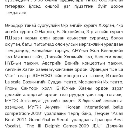
бүтээлчдийн 70-90 хувийг бүрдүүлж, ард түмнээ соёлжуулан
гэгээрүүлэх үйлсэд онцгой үүрэг гүйцэтгэж буйг цохон
тэмдэглэе.
Өнөөдөр танай сургуулийн 8-р ангийн сурагч Х.Хүслэн, 4-р
ангийн сурагч О.Нандин, Б. Энхриймаа, 3-р ангийн сурагч
П.Цэцэн нарын олон арван авьяаслаг сурагчид болон
оюутан, багш, төгсөгчид олон улсын мэргэжлийн уралдаан
тэмцээнүүдэд манлайлан тэргүүлж, АНУ-ын Жон Кеннедийн
төв-Мянганы тайз, Дэлхийн Хөгжмийн төв, Карнеги холл,
НҮБ-ын танхим, Австрийн Венийн концертын танхим,
Английн Хатан хааны Букингэмын ордон, Францын “De La
Ville” театр, ЮНЕСКО-гийн концертын танхим, Италийн
La scala, Бээжингийн Сувдан театр, Москвагийн Их театр,
Японы Сантори холл, БНСУ-ын Хааны ордон зэрэг
дэлхийн алдартай ордон театруудад урилгаар тоглож,
МУГЖ Алтанхуяг дэлхийн шилдэг 8 бүжигчний амжилтыг
эзэмшиж, МУГЖ Анужин “Коrean International balle
competition-2018” уралдааны тэргүүн байр, Тэмүүжин “Asian
Beat 2011 Grand final in Seoul” уралдааны Гранпри-Best
Vocalist, “The III Delphic Games-2009 JEJU” Дэлхийн