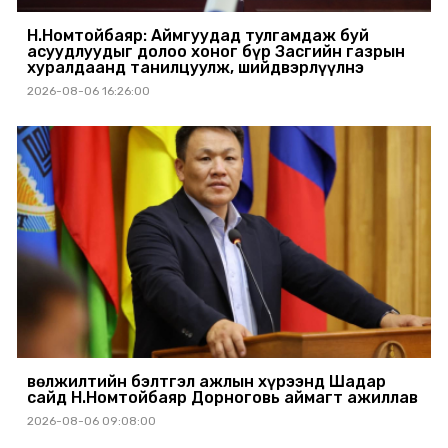
Н.Номтойбаяр: Аймгуудад тулгамдаж буй
асуудлуудыг долоо хоног бүр Засгийн газрын
хуралдаанд танилцуулж, шийдвэрлүүлнэ
2026-08-06 16:26:00
Өвөлжилтийн бэлтгэл ажлын хүрээнд Шадар
сайд Н.Номтойбаяр Дорноговь аймагт ажиллав
2026-08-06 09:08:00