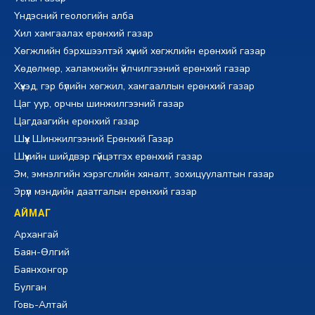
Үндэсний геологийн алба
Хил хамгаалах ерөнхий газар
Хөгжлийн бэрхшээлтэй хүний хөгжлийн ерөнхий газар
Хөдөлмөр, халамжийн үйлчилгээний ерөнхий газар
Хүүхэд, гэр бүлийн хөгжил, хамгааллын ерөнхий газар
Цаг уур, орчны шинжилгээний газар
Цагдаагийн ерөнхий газар
Шүүх Шинжилгээний Ерөнхий Газар
Шүүхийн шийдвэр гүйцэтгэх ерөнхий газар
Эм, эмнэлгийн хэрэгслийн хяналт, зохицуулалтын газар
Эрүүл мэндийн даатгалын ерөнхий газар
АЙМАГ
Архангай
Баян-Өлгий
Баянхонгор
Булган
Говь-Алтай