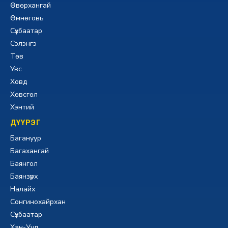
Өвөрхангай
Өмнөговь
Сүхбаатар
Сэлэнгэ
Төв
Увс
Ховд
Хөвсгөл
Хэнтий
ДҮҮРЭГ
Багануур
Багахангай
Баянгол
Баянзүрх
Налайх
Сонгинохайрхан
Сүхбаатар
Хан-Уул