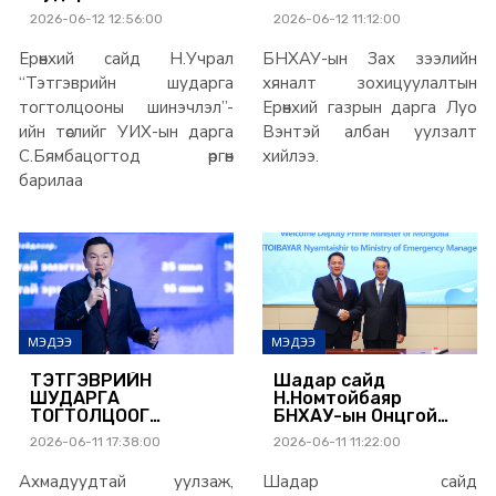
тогтолцооны
зохицуулалтын
2026-06-12 12:56:00
2026-06-12 11:12:00
шинэчлэл”-ийн
Ерөнхий газарт
төслийг УИХ-ын
ажиллаж, Стандарт,
Ерөнхий сайд Н.Учрал
БНХАУ-ын Зах зээлийн
даргад өргөн барилаа
хэмжил зүйн газар
хамтын
“Тэтгэврийн шударга
хяналт зохицуулалтын
ажиллагааны төлөвлөгөөг
тогтолцооны шинэчлэл”-
Ерөнхий газрын дарга Луо
баталгаажууллаа
ийн төслийг УИХ-ын дарга
Вэнтэй албан уулзалт
С.Бямбацогтод өргөн
хийлээ.
барилаа
МЭДЭЭ
МЭДЭЭ
ТЭТГЭВРИЙН
Шадар сайд
ШУДАРГА
Н.Номтойбаяр
ТОГТОЛЦООГ
БНХАУ-ын Онцгой
БҮРДҮҮЛЖ,
байдлын
2026-06-11 17:38:00
2026-06-11 11:22:00
ХӨДӨЛМӨР
удирдлагын яамтай
ЭРХЛЭЛТИЙГ
дэвшилтэт
Ахмадуудтай уулзаж,
Шадар сайд
ДЭМЖИНЭ
технологи, тоног