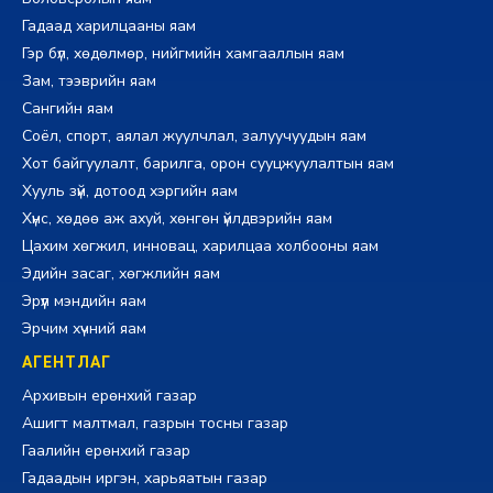
Гадаад харилцааны яам
Гэр бүл, хөдөлмөр, нийгмийн хамгааллын яам
Зам, тээврийн яам
Сангийн яам
Соёл, спорт, аялал жуулчлал, залуучуудын яам
Хот байгуулалт, барилга, орон сууцжуулалтын яам
Хууль зүй, дотоод хэргийн яам
Хүнс, хөдөө аж ахуй, хөнгөн үйлдвэрийн яам
Цахим хөгжил, инновац, харилцаа холбооны яам
Эдийн засаг, хөгжлийн яам
Эрүүл мэндийн яам
Эрчим хүчний яам
АГЕНТЛАГ
Архивын ерөнхий газар
Ашигт малтмал, газрын тосны газар
Гаалийн ерөнхий газар
Гадаадын иргэн, харьяатын газар