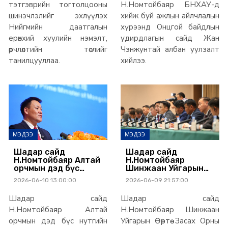
төхөөрөмжийн чиглэлээр
тэтгэврийн тогтолцооны
Н.Номтойбаяр БНХАУ-д
хамтран ажиллана
шинэчлэлийг эхлүүлэх
хийж буй ажлын айлчлалын
Нийгмийн даатгалын
хүрээнд Онцгой байдлын
ерөнхий хуулийн нэмэлт,
удирдлагын сайд Жан
өөрчлөлтийн төслийг
Чэнжунтай албан уулзалт
танилцууллаа.
хийлээ.
МЭДЭЭ
МЭДЭЭ
Шадар сайд
Шадар сайд
Н.Номтойбаяр Алтай
Н.Номтойбаяр
орчмын дэд бүс
Шинжаан Уйгарын
нутгийн олон улсын
Өөртөө Засах Орны
2026-06-10 13:00:00
2026-06-09 21:57:00
хуралд оролцож
Ардын засгийн
байна
удирдлагуудтай
Шадар сайд
Шадар сайд
албан ёсны уулзалт
хийлээ
Н.Номтойбаяр Алтай
Н.Номтойбаяр Шинжаан
орчмын дэд бүс нутгийн
Уйгарын Өөртөө Засах Орны