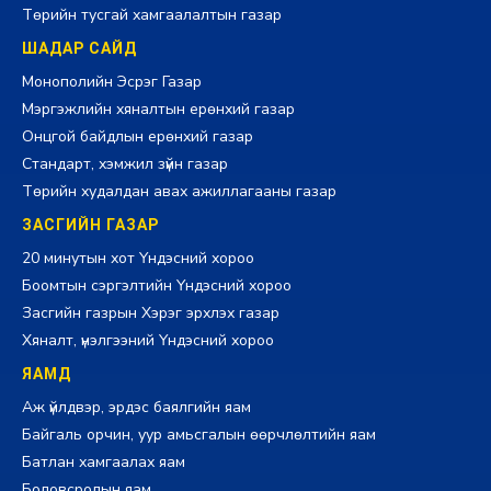
Төрийн тусгай хамгаалалтын газар
ШАДАР САЙД
Монополийн Эсрэг Газар
Мэргэжлийн хяналтын ерөнхий газар
Онцгой байдлын ерөнхий газар
Стандарт, хэмжил зүйн газар
Төрийн худалдан авах ажиллагааны газар
ЗАСГИЙН ГАЗАР
20 минутын хот Үндэсний хороо
Боомтын сэргэлтийн Үндэсний хороо
Засгийн газрын Хэрэг эрхлэх газар
Хяналт, үнэлгээний Үндэсний хороо
ЯАМД
Аж үйлдвэр, эрдэс баялгийн яам
Байгаль орчин, уур амьсгалын өөрчлөлтийн яам
Батлан хамгаалах яам
Боловсролын яам