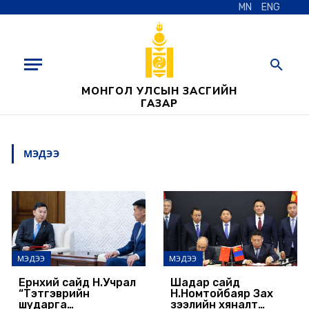
MN
ENG
МОНГОЛ УЛСЫН ЗАСГИЙН
ГАЗАР
МЭДЭЭ
МЭДЭЭ
МЭДЭЭ
Ерөнхий сайд Н.Учрал
Шадар сайд
“Тэтгэврийн
Н.Номтойбаяр Зах
шударга
зээлийн хяналт