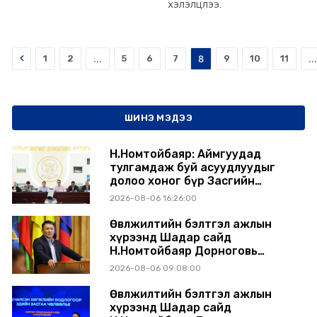
хэлэлцлээ.
Prev
1
2
...
5
6
7
8
9
10
11
...
ШИНЭ МЭДЭЭ
Н.Номтойбаяр: Аймгуудад
тулгамдаж буй асуудлуудыг
долоо хоног бүр Засгийн
газрын хуралдаанд
2026-08-06 16:26:00
танилцуулж, шийдвэрлүүлнэ
Өвөлжилтийн бэлтгэл ажлын
хүрээнд Шадар сайд
Н.Номтойбаяр Дорноговь
аймагт ажиллав
2026-08-06 09:08:00
Өвөлжилтийн бэлтгэл ажлын
хүрээнд Шадар сайд