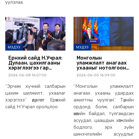
уулзлаа.
МЭДЭЭ
МЭДЭЭ
Ерөнхий сайд Н.Учрал:
Монголын
Дулаан, цахилгааны
уламжлалт анагаах
хэрэглээгээ гар
ухааныг нотолгоонд
утаснаас хянадаг,
суурилан хөгжүүлж,
2026-06-08 16:07:00
2026-06-05 16:09:00
удирддаг боллоо
эрх зүйн орчныг
бэхжүүлнэ
“Эрчим хүчний салбарын
“Монголын уламжлалт
цахим шилжилт, ухаалаг
анагаах ухааны удирдах
хэрэглээ” өдөрлөгт Ерөнхий
ажилтны чуулган” Төрийн
сайд Н.Учрал оролцлоо
ордонд болж, салбарын
өнөөгийн байдал, тулгамдсан
асуудал, цаашдын хөгжлийн
бодлого, эрх зүйн
шинэчлэлийн асуудлыг