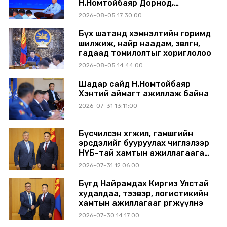
Н.Номтойбаяр Дорнод,
Сүхбаатар аймагт ажиллав
2026-08-05 17:30:00
Бүх шатанд хэмнэлтийн горимд
шилжиж, найр наадам, зөвлөгөөн,
гадаад томилолтыг хориглолоо
2026-08-05 14:44:00
Шадар сайд Н.Номтойбаяр
Хэнтий аймагт ажиллаж байна
2026-07-31 13:11:00
Бүсчилсэн хөгжил, гамшгийн
эрсдэлийг бууруулах чиглэлээр
НҮБ-тай хамтын ажиллагаагаа
өргөжүүлэхээр санал солилцлоо
2026-07-31 12:06:00
Бүгд Найрамдах Киргиз Улстай
худалдаа, тээвэр, логистикийн
хамтын ажиллагааг өргөжүүлнэ
2026-07-30 14:17:00