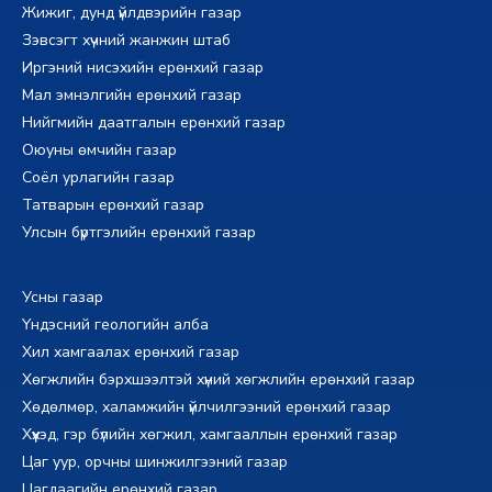
Жижиг, дунд үйлдвэрийн газар
Зэвсэгт хүчний жанжин штаб
Иргэний нисэхийн ерөнхий газар
Мал эмнэлгийн ерөнхий газар
Нийгмийн даатгалын ерөнхий газар
Оюуны өмчийн газар
Соёл урлагийн газар
Татварын ерөнхий газар
Улсын бүртгэлийн ерөнхий газар
Усны газар
Үндэсний геологийн алба
Хил хамгаалах ерөнхий газар
Хөгжлийн бэрхшээлтэй хүний хөгжлийн ерөнхий газар
Хөдөлмөр, халамжийн үйлчилгээний ерөнхий газар
Хүүхэд, гэр бүлийн хөгжил, хамгааллын ерөнхий газар
Цаг уур, орчны шинжилгээний газар
Цагдаагийн ерөнхий газар