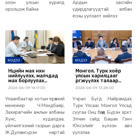
олон улсын хуралд
Ардын засгийн
оролцож байна
удирдлагуудтай албан
ёсны уулзалт хийлээ
МЭДЭЭ
МЭДЭЭ
Нөөцийн мах нөхөн
Монгол, Турк хоёр
нийлүүлэх, малчдад
улсын харилцааг
мах борлуулах
өргөжүүлэх талаар
лангуу, цэг
санал солилцов
2026-06-09 14:17:00
2026-06-09 13:28:00
ажиллуулах боломж
бүрдүүлж өгөхийг
Улаанбаатар хотын ерөнхий
Учрал Бүгд Найрамдах
үүрэг болголоо
менежер Ч.Мэндбаяр,
Турк Улсаас Монгол Улсад
Захирагчийн ажлын албаны
суугаа Онц бөгөөд Бүрэн эрхт
Хүнс, худалдаа,
Элчин сайд Башак Гэнч
үйлчилгээний газрын дарга
Юксэлийг хүлээн авч
Ж.Дуламсүрэн нартай
уулзлаа