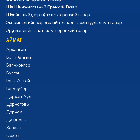
Шүүх Шинжилгээний Ерөнхий Газар
Шүүхийн шийдвэр гүйцэтгэх ерөнхий газар
Эм, эмнэлгийн хэрэгслийн хяналт, зохицуулалтын газар
Эрүүл мэндийн даатгалын ерөнхий газар
АЙМАГ
Архангай
Баян-Өлгий
Баянхонгор
Булган
Говь-Алтай
Говьсүмбэр
Дархан-Уул
Дорноговь
Дорнод
Дундговь
Завхан
Орхон