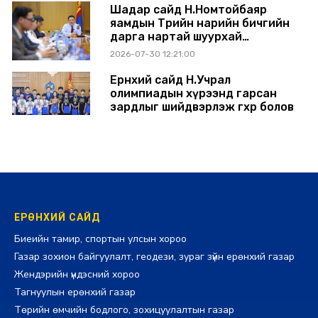
Шадар сайд Н.Номтойбаяр
яамдын Төрийн нарийн бичгийн
дарга нартай шуурхай
хуралдлаа
2026-07-30 12:21:00
Ерөнхий сайд Н.Учрал
олимпиадын хүрээнд гарсан
зардлыг шийдвэрлэж өгөхөөр болов
2026-07-29 14:11:00
ЕРӨНХИЙ САЙД
Биеийн тамир, спортын улсын хороо
Газар зохион байгуулалт, геодези, зураг зүйн ерөнхий газар
Жендэрийн үндэсний хороо
Тагнуулын ерөнхий газар
Төрийн өмчийн бодлого, зохицуулалтын газар