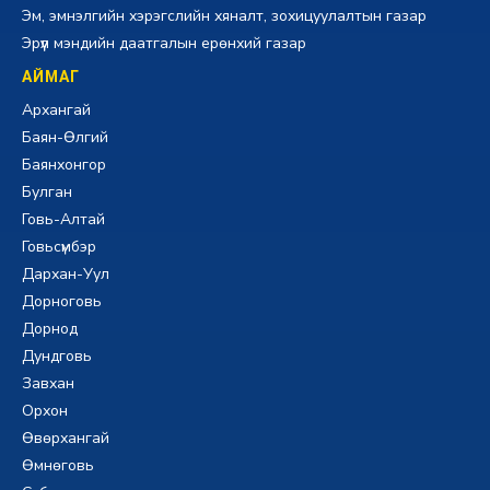
Эм, эмнэлгийн хэрэгслийн хяналт, зохицуулалтын газар
Эрүүл мэндийн даатгалын ерөнхий газар
АЙМАГ
Архангай
Баян-Өлгий
Баянхонгор
Булган
Говь-Алтай
Говьсүмбэр
Дархан-Уул
Дорноговь
Дорнод
Дундговь
Завхан
Орхон
Өвөрхангай
Өмнөговь