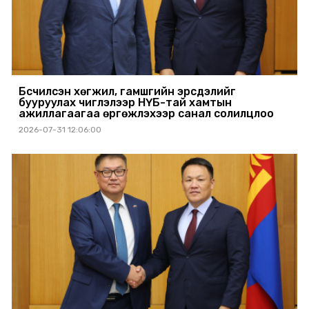
Бүсчилсэн хөгжил, гамшгийн эрсдэлийг
бууруулах чиглэлээр НҮБ-тай хамтын
ажиллагаагаа өргөжүүлэхээр санал солилцлоо
2026-07-31 12:06:00