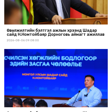
Өвөлжилтийн бэлтгэл ажлын хүрээнд Шадар
сайд Н.Номтойбаяр Дорноговь аймагт ажиллав
2026-08-06 09:08:00