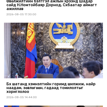
Өвөлжилтийн бэлтгэл ажлын хүрээнд Шадар
сайд Н.Номтойбаяр Дорнод, Сүхбаатар аймагт
ажиллав
2026-08-05 17:30:00
Бүх шатанд хэмнэлтийн горимд шилжиж, найр
наадам, зөвлөгөөн, гадаад томилолтыг
хориглолоо
2026-08-05 14:44:00