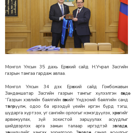
Монгол Улсын 35 дахь Ерөнхий сайд Н.Учрал Засгийн
газрын тамгаа гардаж авлаа.
Монгол Улсын 34 дэх Ерөнхий сайд Гомбожавын
Занданшатар Засгийн газрын тамгыг хүлээлгэн өгөхдөө
“Газрын хэвлийн баялгийн өгөөжийг Үндэсний баялгийн санд
төвлөрүүлж, одоо ба ирээдүй үеийн иргэн бүрд тэгш,
шударга хүртээх, уг сангийн орлогыг нэмэгдүүлэх, хөрөнгийг
арвижуулах, зүй зохистой зарцуулах асуудлыг
шийдвэрлэх арга замын талаар иргэдтэй зөвлөлдөх,
зөвшилцлийг хангах зорилгоор Зөвлөлдөх санал асуулгыг