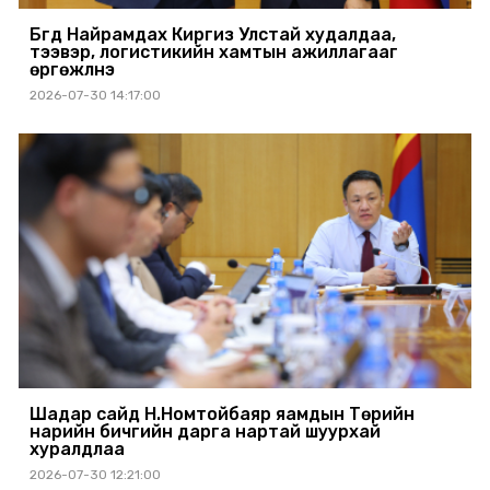
Бүгд Найрамдах Киргиз Улстай худалдаа,
тээвэр, логистикийн хамтын ажиллагааг
өргөжүүлнэ
2026-07-30 14:17:00
Шадар сайд Н.Номтойбаяр яамдын Төрийн
нарийн бичгийн дарга нартай шуурхай
хуралдлаа
2026-07-30 12:21:00