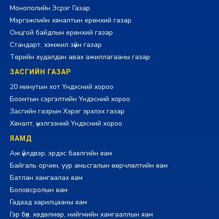
Монополийн Эсрэг Газар
Мэргэжлийн хяналтын ерөнхий газар
Онцгой байдлын ерөнхий газар
Стандарт, хэмжил зүйн газар
Төрийн худалдан авах ажиллагааны газар
ЗАСГИЙН ГАЗАР
20 минутын хот Үндэсний хороо
Боомтын сэргэлтийн Үндэсний хороо
Засгийн газрын Хэрэг эрхлэх газар
Хяналт, үнэлгээний Үндэсний хороо
ЯАМД
Аж үйлдвэр, эрдэс баялгийн яам
Байгаль орчин, уур амьсгалын өөрчлөлтийн яам
Батлан хамгаалах яам
Боловсролын яам
Гадаад харилцааны яам
Гэр бүл, хөдөлмөр, нийгмийн хамгааллын яам