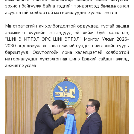
зохион байгуулж байна гэдгийг тэмдэглээд Зөвлөлдөх санал
асуулгатай холбоотой материалуудыг хүлээлгэн өглөө.
Мөн стратегийн ач холбогдолтой ордуудад тусгай зөвшөөрөл
эзэмшигч хуулийн этгээдүүдтэй хийж буй хэлэлцээ,
“ШИНЭ ИТГЭЛ ЭРС ШИНЭТГЭЛ” Монгол Улсыг 2026-
2030 онд хөгжүүлэх таван жилийн үндсэн чиглэлийн суурь
баримтууд, Оюутолгойн яриа хэлэлцээтэй холбоотой
материалуудыг хүлээлгэн өгөөд шинэ Ерөнхий сайдын ажилд
амжилт хүслээ.