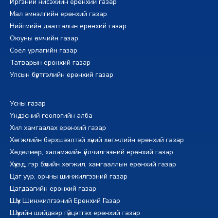
Иргэний нисэхийн ерөнхий газар
Мал эмнэлгийн ерөнхий газар
Нийгмийн даатгалын ерөнхий газар
Оюуны өмчийн газар
Соёл урлагийн газар
Татварын ерөнхий газар
Улсын бүртгэлийн ерөнхий газар
Усны газар
Үндэсний геологийн алба
Хил хамгаалах ерөнхий газар
Хөгжлийн бэрхшээлтэй хүний хөгжлийн ерөнхий газар
Хөдөлмөр, халамжийн үйлчилгээний ерөнхий газар
Хүүхэд, гэр бүлийн хөгжил, хамгааллын ерөнхий газар
Цаг уур, орчны шинжилгээний газар
Цагдаагийн ерөнхий газар
Шүүх Шинжилгээний Ерөнхий Газар
Шүүхийн шийдвэр гүйцэтгэх ерөнхий газар