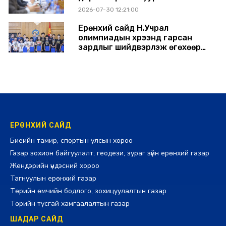
хуралдлаа
2026-07-30 12:21:00
Ерөнхий сайд Н.Учрал
олимпиадын хүрээнд гарсан
зардлыг шийдвэрлэж өгөхөөр
болов
2026-07-29 14:11:00
ЕРӨНХИЙ САЙД
Биеийн тамир, спортын улсын хороо
Газар зохион байгуулалт, геодези, зураг зүйн ерөнхий газар
Жендэрийн үндэсний хороо
Тагнуулын ерөнхий газар
Төрийн өмчийн бодлого, зохицуулалтын газар
Төрийн тусгай хамгаалалтын газар
ШАДАР САЙД