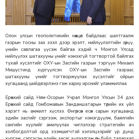
Олон улсын геополитикийн нөхцөл байдлаас шалтгаалж
газрын тосны зах зээл дээр эрэлт, нийлүүлэлтийн зөрүү,
үнийн савлагаа үүсэж байгаа хэдий ч Монгол Улсад
нийлүүлэх шатахууны үнийг нэмэхгүй тогтвортой байлгах
тухай хүсэлтийг ОХУ-ын Засгийн газрын тэргүүн Михаил
Мишустинд хүргүүлсэн. ОХУ-ын Засгийн газраас
шатахууны үнийг тогтворжуулах хүсэлтийг ойрын
хугацаанд шийдвэрлэнэ гэж хариу ирснийг уламжиллаа.
Ерөнхий сайд Ням-Осорын Учрал Монгол Улсын 34 дэх
Ерөнхий сайд Гомбожавын Занданшатарын төрийн их үйл
хэрэгт нь амжилт хүслээ. Өнгөрсөн есөн сарын хугацаанд
эдийн засгийг сэргээж, экспортыг нэмэгдүүлж, баялгийн
сангийн хуулийг амилуулах чиглэлээр стратегийн ач
холбогдолтой орд эзэмшигчтэй хэлэлцээрийг үр дүнд
хүргэж, сэргэсэн эдийн засаг хүлээлгэж өгч буйд талархал