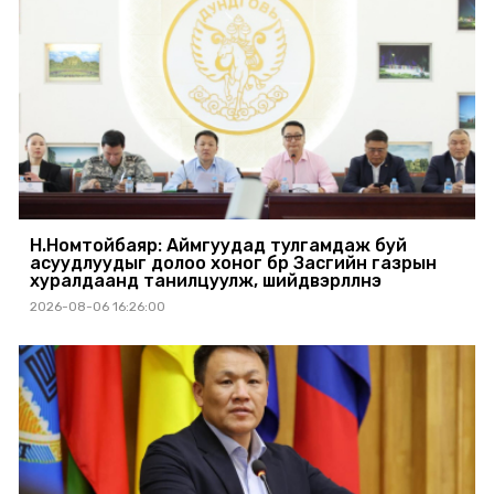
Н.Номтойбаяр: Аймгуудад тулгамдаж буй
асуудлуудыг долоо хоног бүр Засгийн газрын
хуралдаанд танилцуулж, шийдвэрлүүлнэ
2026-08-06 16:26:00