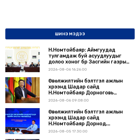
ШИНЭ МЭДЭЭ
Н.Номтойбаяр: Аймгуудад
тулгамдаж буй асуудлуудыг
долоо хоног бүр Засгийн газрын
хуралдаанд танилцуулж,
2026-08-06 16:26:00
шийдвэрлүүлнэ
Өвөлжилтийн бэлтгэл ажлын
хүрээнд Шадар сайд
Н.Номтойбаяр Дорноговь
аймагт ажиллав
2026-08-06 09:08:00
Өвөлжилтийн бэлтгэл ажлын
хүрээнд Шадар сайд
Н.Номтойбаяр Дорнод,
Сүхбаатар аймагт ажиллав
2026-08-05 17:30:00