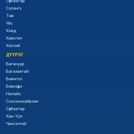
Сүхбаатар
Сэлэнгэ
Төв
Увс
Ховд
Хөвсгөл
Хэнтий
ДҮҮРЭГ
Багануур
Багахангай
Баянгол
Баянзүрх
Налайх
Сонгинохайрхан
Сүхбаатар
Хан-Уул
Чингэлтэй