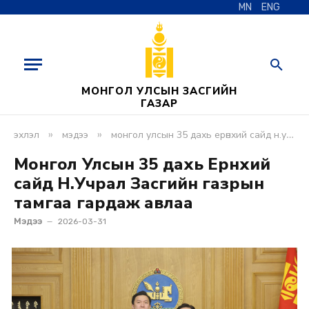
MN
ENG
МОНГОЛ УЛСЫН ЗАСГИЙН
ГАЗАР
»
»
эхлэл
мэдээ
монгол улсын 35 дахь ерөнхий сайд н.учрал засгийн газрын тамгаа гардаж авлаа
Монгол Улсын 35 дахь Ерөнхий
сайд Н.Учрал Засгийн газрын
тамгаа гардаж авлаа
Мэдээ
2026-03-31