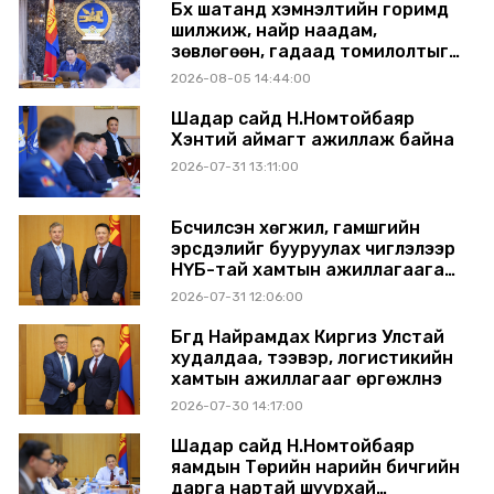
Бүх шатанд хэмнэлтийн горимд
шилжиж, найр наадам,
зөвлөгөөн, гадаад томилолтыг
хориглолоо
2026-08-05 14:44:00
Шадар сайд Н.Номтойбаяр
Хэнтий аймагт ажиллаж байна
2026-07-31 13:11:00
Бүсчилсэн хөгжил, гамшгийн
эрсдэлийг бууруулах чиглэлээр
НҮБ-тай хамтын ажиллагаагаа
өргөжүүлэхээр санал солилцлоо
2026-07-31 12:06:00
Бүгд Найрамдах Киргиз Улстай
худалдаа, тээвэр, логистикийн
хамтын ажиллагааг өргөжүүлнэ
2026-07-30 14:17:00
Шадар сайд Н.Номтойбаяр
яамдын Төрийн нарийн бичгийн
дарга нартай шуурхай