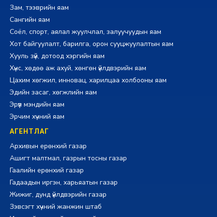
Зам, тээврийн яам
Сангийн яам
Соёл, спорт, аялал жуулчлал, залуучуудын яам
Хот байгуулалт, барилга, орон сууцжуулалтын яам
Хууль зүй, дотоод хэргийн яам
Хүнс, хөдөө аж ахуй, хөнгөн үйлдвэрийн яам
Цахим хөгжил, инновац, харилцаа холбооны яам
Эдийн засаг, хөгжлийн яам
Эрүүл мэндийн яам
Эрчим хүчний яам
АГЕНТЛАГ
Архивын ерөнхий газар
Ашигт малтмал, газрын тосны газар
Гаалийн ерөнхий газар
Гадаадын иргэн, харьяатын газар
Жижиг, дунд үйлдвэрийн газар
Зэвсэгт хүчний жанжин штаб