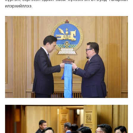
илэрхийллээ.