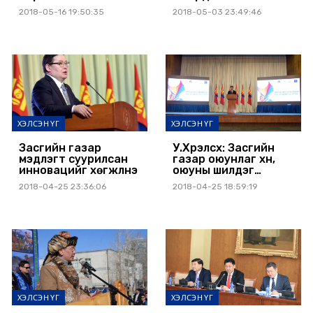
салбарын хөгжлийн
2018-05-16 19:50:35
2018-05-03 23:49:46
зорилтуудыг бүрэн
хэрэгжүүлэхийн төлөө
ажиллана
ХЭЛСЭН ҮГ
ХЭЛСЭН ҮГ
Засгийн газар
У.Хүрэлсүх: Засгийн
мэдлэгт суурилсан
газар оюунлаг хүн,
инновацийг хөгжүүлнэ
оюуны шилдэг
бүтээлийг дэмжинэ
2018-04-25 23:36:06
2018-04-25 18:59:19
ХЭЛСЭН ҮГ
ХЭЛСЭН ҮГ