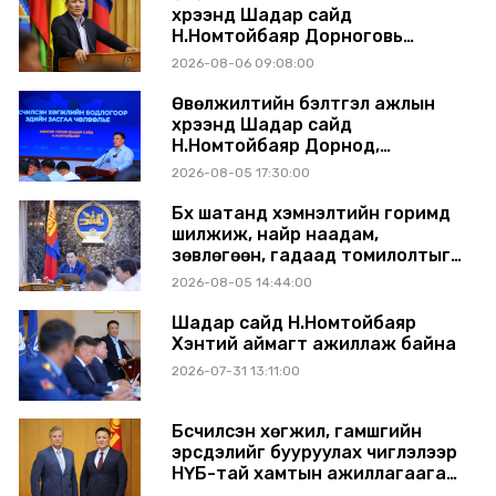
хүрээнд Шадар сайд
Н.Номтойбаяр Дорноговь
аймагт ажиллав
2026-08-06 09:08:00
Өвөлжилтийн бэлтгэл ажлын
хүрээнд Шадар сайд
Н.Номтойбаяр Дорнод,
Сүхбаатар аймагт ажиллав
2026-08-05 17:30:00
Бүх шатанд хэмнэлтийн горимд
шилжиж, найр наадам,
зөвлөгөөн, гадаад томилолтыг
хориглолоо
2026-08-05 14:44:00
Шадар сайд Н.Номтойбаяр
Хэнтий аймагт ажиллаж байна
2026-07-31 13:11:00
Бүсчилсэн хөгжил, гамшгийн
эрсдэлийг бууруулах чиглэлээр
НҮБ-тай хамтын ажиллагаагаа
өргөжүүлэхээр санал солилцлоо