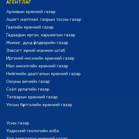
АГЕНТЛАГ
Архивын ерөнхий газар
Ашигт малтмал, газрын тосны газар
Гаалийн ерөнхий газар
Гадаадын иргэн, харьяатын газар
Жижиг, дунд үйлдвэрийн газар
Зэвсэгт хүчний жанжин штаб
Иргэний нисэхийн ерөнхий газар
Мал эмнэлгийн ерөнхий газар
Нийгмийн даатгалын ерөнхий газар
Оюуны өмчийн газар
Соёл урлагийн газар
Татварын ерөнхий газар
Улсын бүртгэлийн ерөнхий газар
Усны газар
Үндэсний геологийн алба
Хил хамгаалах ерөнхий газар