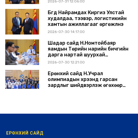
2026-07-31 12:06:00
Бүгд Найрамдах Киргиз Улстай
худалдаа, тээвэр, логистикийн
хамтын ажиллагааг өргөжүүлнэ
2026-07-30 14:17:00
Шадар сайд Н.Номтойбаяр
яамдын Төрийн нарийн бичгийн
дарга нартай шуурхай
хуралдлаа
2026-07-30 12:21:00
Ерөнхий сайд Н.Учрал
олимпиадын хүрээнд гарсан
зардлыг шийдвэрлэж өгөхөөр
болов
2026-07-29 14:11:00
ЕРӨНХИЙ САЙД