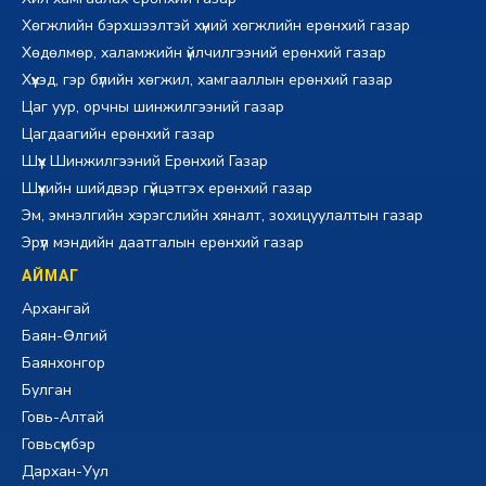
Хөгжлийн бэрхшээлтэй хүний хөгжлийн ерөнхий газар
Хөдөлмөр, халамжийн үйлчилгээний ерөнхий газар
Хүүхэд, гэр бүлийн хөгжил, хамгааллын ерөнхий газар
Цаг уур, орчны шинжилгээний газар
Цагдаагийн ерөнхий газар
Шүүх Шинжилгээний Ерөнхий Газар
Шүүхийн шийдвэр гүйцэтгэх ерөнхий газар
Эм, эмнэлгийн хэрэгслийн хяналт, зохицуулалтын газар
Эрүүл мэндийн даатгалын ерөнхий газар
АЙМАГ
Архангай
Баян-Өлгий
Баянхонгор
Булган
Говь-Алтай
Говьсүмбэр
Дархан-Уул