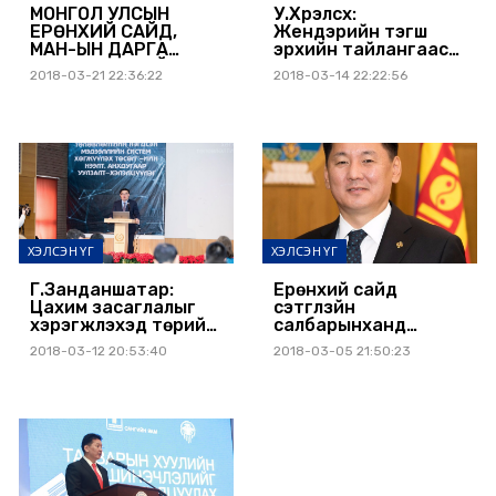
МОНГОЛ УЛСЫН
У.Хүрэлсүх:
ЕРӨНХИЙ САЙД,
Жендэрийн тэгш
МАН-ЫН ДАРГА
эрхийн тайлангаас
У.ХҮРЭЛСҮХИЙН
үзэхэд эрчүүд рүү
2018-03-21 22:36:22
2018-03-14 22:22:56
НАУРЫЗ БАЯРЫН
чиглэсэн бодлого
МЭНДЧИЛГЭЭ
дутмаг байгааг
анхааралдаа авна
ХЭЛСЭН ҮГ
ХЭЛСЭН ҮГ
Г.Занданшатар:
Ерөнхий сайд
Цахим засаглалыг
сэтгүүлзүйн
хэрэгжүүлэхэд төрийн
салбарынханд
байгууллагын идэвх
мэндчилгээ дэвшүүлж,
2018-03-12 20:53:40
2018-03-05 21:50:23
санаачлага, Олон
илгээлт хүргүүлэв
Улсын
байгууллагуудын
хамтын ажиллагаа,
оролцоо өндөр ач
холбогдолтой