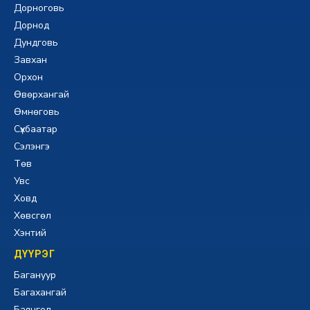
Дорноговь
Дорнод
Дундговь
Завхан
Орхон
Өвөрхангай
Өмнөговь
Сүхбаатар
Сэлэнгэ
Төв
Увс
Ховд
Хөвсгөл
Хэнтий
ДҮҮРЭГ
Багануур
Багахангай
Баянгол