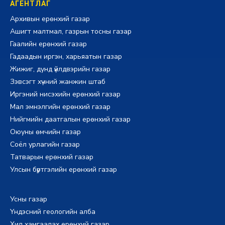
АГЕНТЛАГ
Архивын ерөнхий газар
Ашигт малтмал, газрын тосны газар
Гаалийн ерөнхий газар
Гадаадын иргэн, харьяатын газар
Жижиг, дунд үйлдвэрийн газар
Зэвсэгт хүчний жанжин штаб
Иргэний нисэхийн ерөнхий газар
Мал эмнэлгийн ерөнхий газар
Нийгмийн даатгалын ерөнхий газар
Оюуны өмчийн газар
Соёл урлагийн газар
Татварын ерөнхий газар
Улсын бүртгэлийн ерөнхий газар
Усны газар
Үндэсний геологийн алба
Хил хамгаалах ерөнхий газар