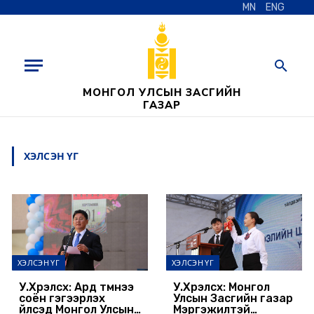
MN
ENG
МОНГОЛ УЛСЫН ЗАСГИЙН
ГАЗАР
ХЭЛСЭН ҮГ
ХЭЛСЭН ҮГ
ХЭЛСЭН ҮГ
У.Хүрэлсүх: Ард түмнээ
У.Хүрэлсүх: Монгол
соён гэгээрүүлэх
Улсын Засгийн газар
үйлсэд Монгол Улсын
Мэргэжилтэй