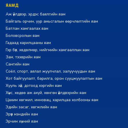
ЯАМД
Аж үйлдвэр, эрдэс баялгийн яам
Байгаль орчин, уур амьсгалын өөрчлөлтийн яам
Батлан хамгаалах яам
Боловсролын яам
Гадаад харилцааны яам
Гэр бүл, хөдөлмөр, нийгмийн хамгааллын яам
Зам, тээврийн яам
Сангийн яам
Соёл, спорт, аялал жуулчлал, залуучуудын яам
Хот байгуулалт, барилга, орон сууцжуулалтын яам
Хууль зүй, дотоод хэргийн яам
Хүнс, хөдөө аж ахуй, хөнгөн үйлдвэрийн яам
Цахим хөгжил, инновац, харилцаа холбооны яам
Эдийн засаг, хөгжлийн яам
Эрүүл мэндийн яам
Эрчим хүчний яам