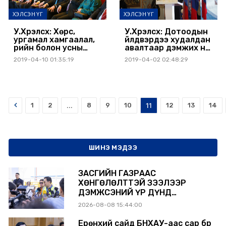
ХЭЛСЭН ҮГ
ХЭЛСЭН ҮГ
У.Хүрэлсүх: Хөрс,
У.Хүрэлсүх: Дотоодын
ургамал хамгаалал,
үйлдвэрүүдээ худалдан
үрийн болон усны
авалтаар дэмжих нь
бодлогын газруудыг
эдийн засгийн
2019-04-10 01:35:19
2019-04-02 02:48:29
байгуулах
хүндрэлээс гарах,
шаардлагатай
ажлын байр
нэмэгдүүлэхэд
бодитой хувь нэмэр
болно
Prev
1
2
...
8
9
10
11
12
13
14
ШИНЭ МЭДЭЭ
ЗАСГИЙН ГАЗРААС
ХӨНГӨЛӨЛТТЭЙ ЗЭЭЛЭЭР
ДЭМЖСЭНИЙ ҮР ДҮНД
ШАТАХУУН ХАДГАЛАХ САВНУУД
2026-08-08 15:44:00
ЭХНЭЭСЭЭ АШИГЛАЛТАД ОРЖ
БАЙНА
Ерөнхий сайд БНХАУ-аас сар бүр