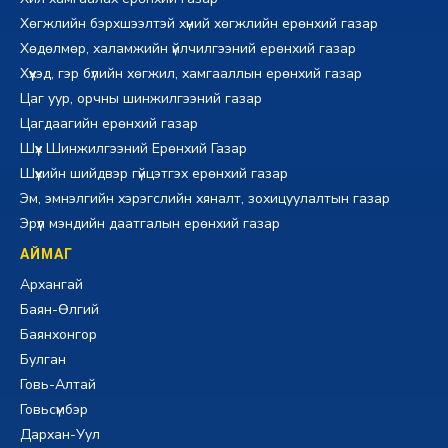
Хөгжлийн бэрхшээлтэй хүний хөгжлийн ерөнхий газар
Хөдөлмөр, халамжийн үйлчилгээний ерөнхий газар
Хүүхэд, гэр бүлийн хөгжил, хамгааллын ерөнхий газар
Цаг уур, орчны шинжилгээний газар
Цагдаагийн ерөнхий газар
Шүүх Шинжилгээний Ерөнхий Газар
Шүүхийн шийдвэр гүйцэтгэх ерөнхий газар
Эм, эмнэлгийн хэрэгслийн хяналт, зохицуулалтын газар
Эрүүл мэндийн даатгалын ерөнхий газар
АЙМАГ
Архангай
Баян-Өлгий
Баянхонгор
Булган
Говь-Алтай
Говьсүмбэр
Дархан-Уул