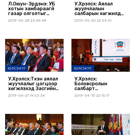
Л.Оюун-Эрдэнэ: УБ
У.Хүрэлсүх: Аялал
хотын замбараагүй
жуулчлалын
газар олголтыг
салбарын хөгжилд
цэгцэлнэ
жолооч нарын
2019-05-28 23:45:48
2019-05-20 22:03:51
ажилдаа эзний
ёсоор хандах сэтгэл
чухал
ХЭЛСЭН ҮГ
ХЭЛСЭН ҮГ
У.Хүрэлсүх:Түүхэн аялал
У.Хүрэлсүх:
жуучлалыг цогцоор
Боловсролын
хөгжүүлэхэд Засгийн
салбарт
газар гадаад
ажиллагсдын эрүүл
2019-04-21 19:53:34
2019-04-10 22:15:17
дотоодын хөрөнгө
мэнд, нийгмийн
оруулагчидтай нягт
баталгааг хангах,
түншлэн ажиллахад
цалин, хөлсийг
бэлэн
нэмэгдүүлэх чиглэлээр
үе шаттай арга
хэмжээг авах болно