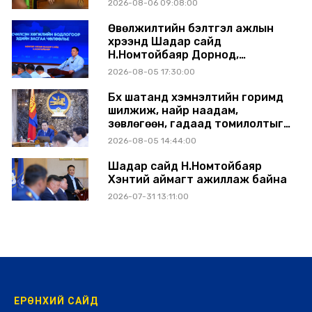
2026-08-06 09:08:00
Өвөлжилтийн бэлтгэл ажлын
хүрээнд Шадар сайд
Н.Номтойбаяр Дорнод,
Сүхбаатар аймагт ажиллав
2026-08-05 17:30:00
Бүх шатанд хэмнэлтийн горимд
шилжиж, найр наадам,
зөвлөгөөн, гадаад томилолтыг
хориглолоо
2026-08-05 14:44:00
Шадар сайд Н.Номтойбаяр
Хэнтий аймагт ажиллаж байна
2026-07-31 13:11:00
ЕРӨНХИЙ САЙД