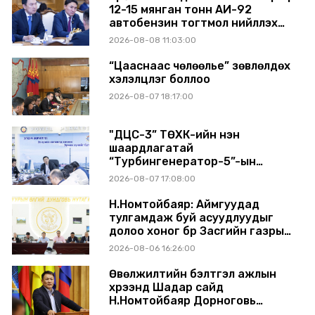
12-15 мянган тонн АИ-92
автобензин тогтмол нийлүүлэх
хүсэлт тавилаа
2026-08-08 11:03:00
“Цааснаас чөлөөлье” зөвлөлдөх
хэлэлцүүлэг боллоо
2026-08-07 18:17:00
"ДЦС-3” ТӨХК-ийн нэн
шаардлагатай
“Турбингенератор-5”-ын
шинэчлэлийн төсвийг
2026-08-07 17:08:00
шийдвэрлэхээр болов
Н.Номтойбаяр: Аймгуудад
тулгамдаж буй асуудлуудыг
долоо хоног бүр Засгийн газрын
хуралдаанд танилцуулж,
2026-08-06 16:26:00
шийдвэрлүүлнэ
Өвөлжилтийн бэлтгэл ажлын
хүрээнд Шадар сайд
Н.Номтойбаяр Дорноговь
аймагт ажиллав