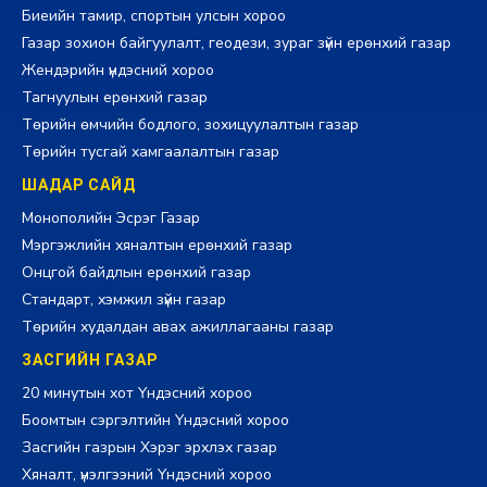
Биеийн тамир, спортын улсын хороо
Газар зохион байгуулалт, геодези, зураг зүйн ерөнхий газар
Жендэрийн үндэсний хороо
Тагнуулын ерөнхий газар
Төрийн өмчийн бодлого, зохицуулалтын газар
Төрийн тусгай хамгаалалтын газар
ШАДАР САЙД
Монополийн Эсрэг Газар
Мэргэжлийн хяналтын ерөнхий газар
Онцгой байдлын ерөнхий газар
Стандарт, хэмжил зүйн газар
Төрийн худалдан авах ажиллагааны газар
ЗАСГИЙН ГАЗАР
20 минутын хот Үндэсний хороо
Боомтын сэргэлтийн Үндэсний хороо
Засгийн газрын Хэрэг эрхлэх газар
Хяналт, үнэлгээний Үндэсний хороо