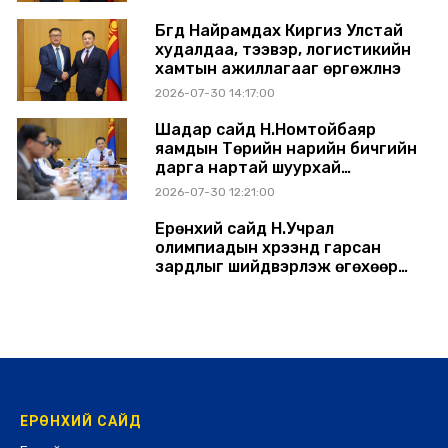
Бүгд Найрамдах Киргиз Улстай
худалдаа, тээвэр, логистикийн
хамтын ажиллагааг өргөжүүлнэ
2026-07-30 14:17:00
Шадар сайд Н.Номтойбаяр
яамдын Төрийн нарийн бичгийн
дарга нартай шуурхай
хуралдлаа
2026-07-30 12:21:00
Ерөнхий сайд Н.Учрал
олимпиадын хүрээнд гарсан
зардлыг шийдвэрлэж өгөхөөр
болов
2026-07-29 14:11:00
ЕРӨНХИЙ САЙД