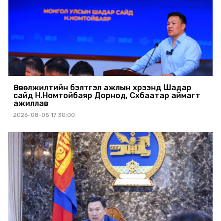
Өвөлжилтийн бэлтгэл ажлын хүрээнд Шадар
сайд Н.Номтойбаяр Дорнод, Сүхбаатар аймагт
ажиллав
2026-08-05 17:30:00