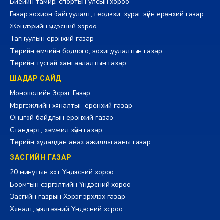
Биеийн тамир, спортын улсын хороо
Газар зохион байгуулалт, геодези, зураг зүйн ерөнхий газар
Жендэрийн үндэсний хороо
Тагнуулын ерөнхий газар
Төрийн өмчийн бодлого, зохицуулалтын газар
Төрийн тусгай хамгаалалтын газар
ШАДАР САЙД
Монополийн Эсрэг Газар
Мэргэжлийн хяналтын ерөнхий газар
Онцгой байдлын ерөнхий газар
Стандарт, хэмжил зүйн газар
Төрийн худалдан авах ажиллагааны газар
ЗАСГИЙН ГАЗАР
20 минутын хот Үндэсний хороо
Боомтын сэргэлтийн Үндэсний хороо
Засгийн газрын Хэрэг эрхлэх газар
Хяналт, үнэлгээний Үндэсний хороо