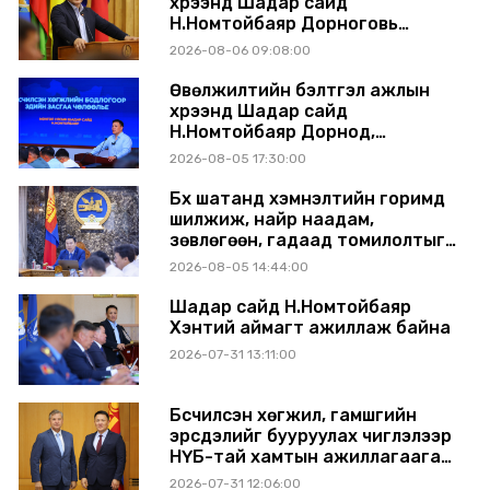
хүрээнд Шадар сайд
Н.Номтойбаяр Дорноговь
аймагт ажиллав
2026-08-06 09:08:00
Өвөлжилтийн бэлтгэл ажлын
хүрээнд Шадар сайд
Н.Номтойбаяр Дорнод,
Сүхбаатар аймагт ажиллав
2026-08-05 17:30:00
Бүх шатанд хэмнэлтийн горимд
шилжиж, найр наадам,
зөвлөгөөн, гадаад томилолтыг
хориглолоо
2026-08-05 14:44:00
Шадар сайд Н.Номтойбаяр
Хэнтий аймагт ажиллаж байна
2026-07-31 13:11:00
Бүсчилсэн хөгжил, гамшгийн
эрсдэлийг бууруулах чиглэлээр
НҮБ-тай хамтын ажиллагаагаа
өргөжүүлэхээр санал солилцлоо
2026-07-31 12:06:00