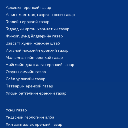
Архивын ерөнхий газар
Ашигт малтмал, газрын тосны газар
Гаалийн ерөнхий газар
Гадаадын иргэн, харьяатын газар
Жижиг, дунд үйлдвэрийн газар
Зэвсэгт хүчний жанжин штаб
Иргэний нисэхийн ерөнхий газар
Мал эмнэлгийн ерөнхий газар
Нийгмийн даатгалын ерөнхий газар
Оюуны өмчийн газар
Соёл урлагийн газар
Татварын ерөнхий газар
Улсын бүртгэлийн ерөнхий газар
Усны газар
Үндэсний геологийн алба
Хил хамгаалах ерөнхий газар