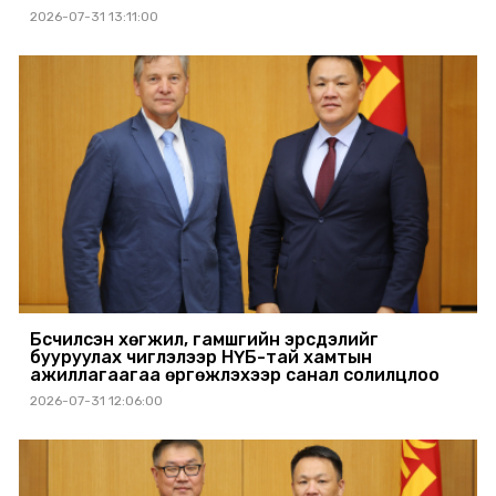
2026-07-31 13:11:00
Бүсчилсэн хөгжил, гамшгийн эрсдэлийг
бууруулах чиглэлээр НҮБ-тай хамтын
ажиллагаагаа өргөжүүлэхээр санал солилцлоо
2026-07-31 12:06:00