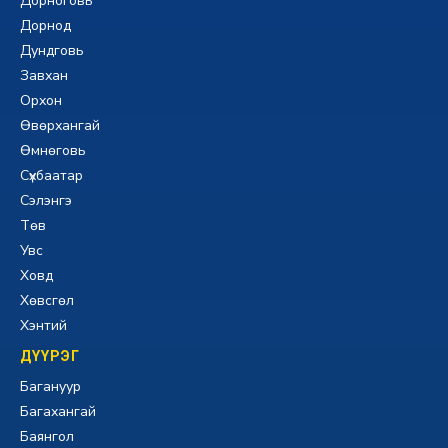
Дорноговь
Дорнод
Дундговь
Завхан
Орхон
Өвөрхангай
Өмнөговь
Сүхбаатар
Сэлэнгэ
Төв
Увс
Ховд
Хөвсгөл
Хэнтий
ДҮҮРЭГ
Багануур
Багахангай
Баянгол