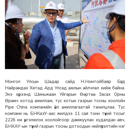
Монгол Улсын Шадар сайд Н.Номтойбаяр Бүгд
Найрамдах Хятад Ард Улсад ажлын айлчлал хийж байна.
Энэ хүрээнд Шиньжаан Уйгарын Өөртөө Засах Орны
Өрөмч хотод ажиллаж, тус хотын газрын тосны хоолойн
Pipe China компанийн үйл ажиллагаатай танилцлаа. Тус
компани нь БНКазУ-аас жилдээ 11 сая тонн түүхий тосыг
2226 км үргэлжлэх хоолойгоор дамжуулан худалдан авч,
БНХАУ-ын түүхий газрын тосны дотоодын нийлүүлэлтийн нэг