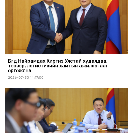
Бүгд Найрамдах Киргиз Улстай худалдаа,
тээвэр, логистикийн хамтын ажиллагааг
өргөжүүлнэ
2026-07-30 14:17:00