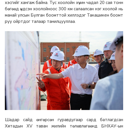
хэсгийг хангаж байна. Тус хоолойн хүчин чадал 20 сая тонн
бөгөөд үндсэн хоолойноос 300 км салаалсан нэг хоолой нь
манай улсын Булган боомттой хиллэдэг Такашикен боомт
руу ойртдог талаар танилцууллаа.
Шадар сайд өнгөрсөн гуравдугаар сард батлагдсан
Хятадын XV таван жилийн төлөвлөгөөнд БНХАУ-ын