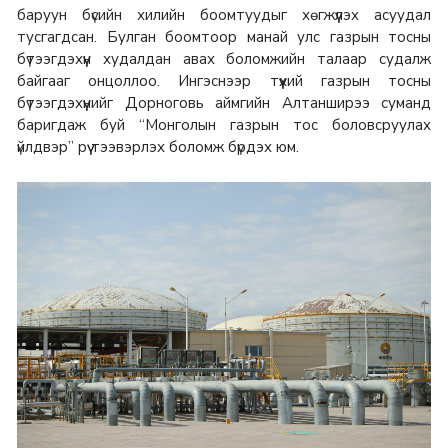
баруун бүсийн хилийн боомтуудыг хөгжүүлэх асуудал
тусгагдсан. Булган боомтоор манай улс газрын тосны
бүтээгдэхүүн худалдан авах боломжийн талаар судалж
байгааг онцоллоо. Ингэснээр түүхий газрын тосны
бүтээгдэхүүнийг Дорноговь аймгийн Алтанширээ суманд
баригдаж буй “Монголын газрын тос боловсруулах
үйлдвэр” рүү тээвэрлэх боломж бүрдэх юм.