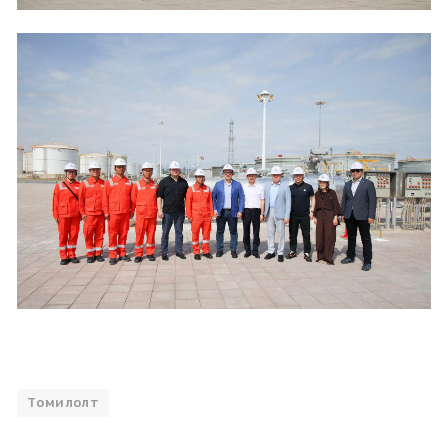
Томилолт