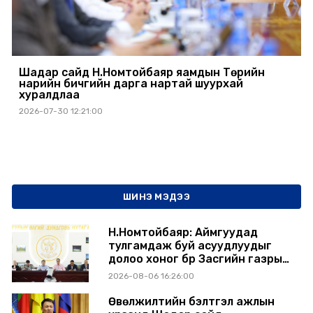
Шадар сайд Н.Номтойбаяр яамдын Төрийн
нарийн бичгийн дарга нартай шуурхай
хуралдлаа
2026-07-30 12:21:00
ШИНЭ МЭДЭЭ
Н.Номтойбаяр: Аймгуудад
тулгамдаж буй асуудлуудыг
долоо хоног бүр Засгийн газрын
хуралдаанд танилцуулж,
2026-08-06 16:26:00
шийдвэрлүүлнэ
Өвөлжилтийн бэлтгэл ажлын