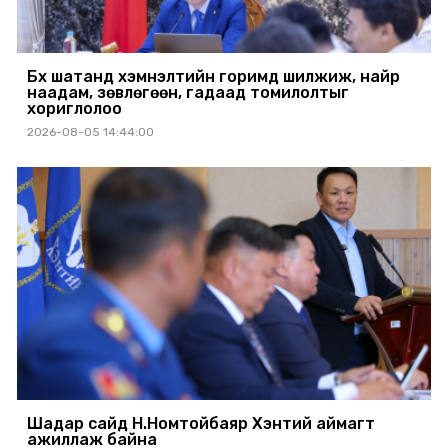
Бүх шатанд хэмнэлтийн горимд шилжиж, найр
наадам, зөвлөгөөн, гадаад томилолтыг
хориглолоо
2026-08-05 14:44:00
Шадар сайд Н.Номтойбаяр Хэнтий аймагт
ажиллаж байна