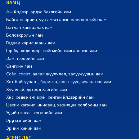
ЯАМД
Аж үйлдвэр, эрдэс баялгийн яам
Байгаль орчин, уур амьсгалын өөрчлөлтийн яам
Батлан хамгаалах яам
Боловсролын яам
Гадаад харилцааны яам
Гэр бүл, хөдөлмөр, нийгмийн хамгааллын яам
Зам, тээврийн яам
Сангийн яам
Соёл, спорт, аялал жуулчлал, залуучуудын яам
Хот байгуулалт, барилга, орон сууцжуулалтын яам
Хууль зүй, дотоод хэргийн яам
Хүнс, хөдөө аж ахуй, хөнгөн үйлдвэрийн яам
Цахим хөгжил, инновац, харилцаа холбооны яам
Эдийн засаг, хөгжлийн яам
Эрүүл мэндийн яам
Эрчим хүчний яам
АГЕНТЛАГ