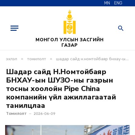
MN
ENG
МОНГОЛ УЛСЫН ЗАСГИЙН
ГАЗАР
»
»
эхлэл
томилолт
шадар сайд н.номтойбаяр бнхау-ын шуөзо-ны газрын тосны хоолойн pipe china компанийн үйл ажиллагаатай танилцлаа
Шадар сайд Н.Номтойбаяр
БНХАУ-ын ШУӨЗО-ны газрын
тосны хоолойн Pipe China
компанийн үйл ажиллагаатай
танилцлаа
Томилолт
2026-06-09