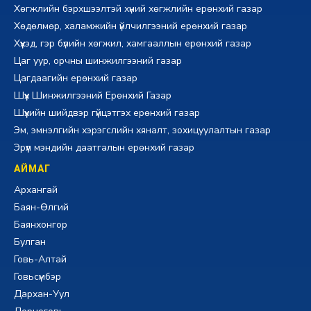
Хөгжлийн бэрхшээлтэй хүний хөгжлийн ерөнхий газар
Хөдөлмөр, халамжийн үйлчилгээний ерөнхий газар
Хүүхэд, гэр бүлийн хөгжил, хамгааллын ерөнхий газар
Цаг уур, орчны шинжилгээний газар
Цагдаагийн ерөнхий газар
Шүүх Шинжилгээний Ерөнхий Газар
Шүүхийн шийдвэр гүйцэтгэх ерөнхий газар
Эм, эмнэлгийн хэрэгслийн хяналт, зохицуулалтын газар
Эрүүл мэндийн даатгалын ерөнхий газар
АЙМАГ
Архангай
Баян-Өлгий
Баянхонгор
Булган
Говь-Алтай
Говьсүмбэр
Дархан-Уул