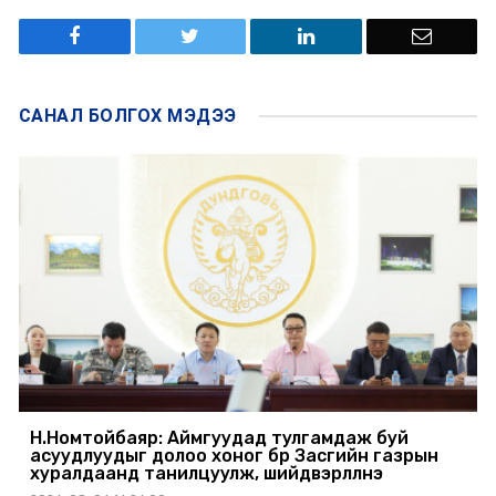
САНАЛ БОЛГОХ
МЭДЭЭ
Н.Номтойбаяр: Аймгуудад тулгамдаж буй
асуудлуудыг долоо хоног бүр Засгийн газрын
хуралдаанд танилцуулж, шийдвэрлүүлнэ