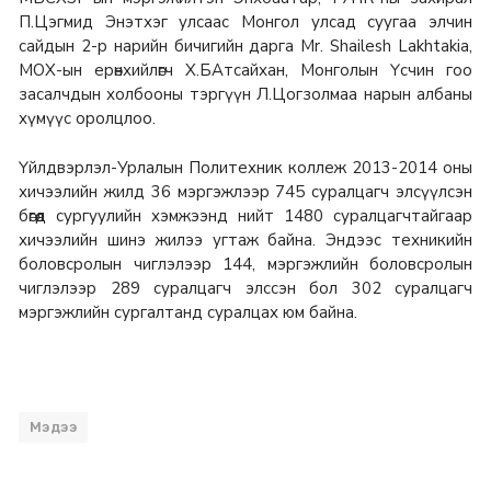
П.Цэгмид Энэтхэг улсаас Монгол улсад суугаа элчин
сайдын 2-р нарийн бичигийн дарга Mr. Shailesh Lakhtakia,
МОХ-ын ерөнхийлөгч Х.БАтсайхан, Монголын Үсчин гоо
засалчдын холбооны тэргүүн Л.Цогзолмаа нарын албаны
хүмүүс оролцлоо.
Үйлдвэрлэл-Урлалын Политехник коллеж 2013-2014 оны
хичээлийн жилд 36 мэргэжлээр 745 суралцагч элсүүлсэн
бөгөөд сургуулийн хэмжээнд нийт 1480 суралцагчтайгаар
хичээлийн шинэ жилээ угтаж байна. Эндээс техникийн
боловсролын чиглэлээр 144, мэргэжлийн боловсролын
чиглэлээр 289 суралцагч элссэн бол 302 суралцагч
мэргэжлийн сургалтанд суралцах юм байна.
Мэдээ