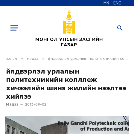
MN
ENG
МОНГОЛ УЛСЫН ЗАСГИЙН
ГАЗАР
»
»
эхлэл
мэдээ
үйлдвэрлэл урлалын политехникийн колллеж хичээлийн шинэ жилийн нээлтээ хийлээ
Үйлдвэрлэл урлалын
политехникийн колллеж
хичээлийн шинэ жилийн нээлтээ
хийлээ
Мэдээ
2013-09-02