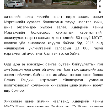
о
н
ы
хичээлийн шинэ жилийн нээлт өнөөдрөөр эхэлж, зарим
Мэргэжлийн сургалт боловсолын төвүүд нээлтээ хийж,
шинэ элсэгчидээ хүлээн авлаа. Хөдөлмөрийн яамны
Мэргэжлийн боловсрол, сургалтын хэрэгжилтийг
зохицуулах газрын харьяанд хот хөдөөгийн 80 гаруй МСҮТ,
коллеж үйл ажиллагаа явуулж байгаа бөгөөд 2013 онд
үйлдвэрлэл, үйлчилгээний салбарын 23 000 гаруй
мэргэжилтэй ажилтныг бэлтгэн төгсгөсөн байна.
Өдөр өдрөөр өсөн нэмэгдэж байгаа бүтээн байгуулалтын гол
хүч болсон мэргэжилтэй ажилтныг бэлтгэж, хөдөлмөрийн зах
зээлд нийлүүлж байгаа энэ их айлын нэгхэн хэсэг болох
Ражив Гандийн нэрэмжит Үйлдвэрлэл урлалын
политехникийг коллежийн хичээлийн шинэ жилийн нээлт
өнөөдөр боллоо.
Хичээлийн шинэ жилийн нээлтэнд Хөдөлмөрийн яамны
МБСХЗГ-ын мэргэжилтэн Энхбаатар, ҮУПК-ны захирал