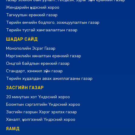
Жендэрийн үндэсний хороо
Тагнуулын ерөнхий газар
Төрийн өмчийн бодлого, зохицуулалтын газар
Төрийн тусгай хамгаалалтын газар
ШАДАР САЙД
Монополийн Эсрэг Газар
Мэргэжлийн хяналтын ерөнхий газар
Онцгой байдлын ерөнхий газар
Стандарт, хэмжил зүйн газар
Төрийн худалдан авах ажиллагааны газар
ЗАСГИЙН ГАЗАР
20 минутын хот Үндэсний хороо
Боомтын сэргэлтийн Үндэсний хороо
Засгийн газрын Хэрэг эрхлэх газар
Хяналт, үнэлгээний Үндэсний хороо
ЯАМД