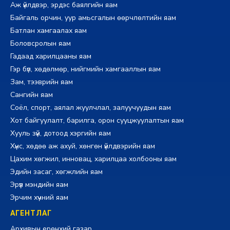
Аж үйлдвэр, эрдэс баялгийн яам
Байгаль орчин, уур амьсгалын өөрчлөлтийн яам
Батлан хамгаалах яам
Боловсролын яам
Гадаад харилцааны яам
Гэр бүл, хөдөлмөр, нийгмийн хамгааллын яам
Зам, тээврийн яам
Сангийн яам
Соёл, спорт, аялал жуулчлал, залуучуудын яам
Хот байгуулалт, барилга, орон сууцжуулалтын яам
Хууль зүй, дотоод хэргийн яам
Хүнс, хөдөө аж ахуй, хөнгөн үйлдвэрийн яам
Цахим хөгжил, инновац, харилцаа холбооны яам
Эдийн засаг, хөгжлийн яам
Эрүүл мэндийн яам
Эрчим хүчний яам
АГЕНТЛАГ
Архивын ерөнхий газар