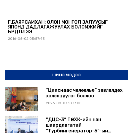
Г.БАЯРСАЙХАН: ОЛОН МОНГОЛ ЗАЛУУСЫГ
ЯПОНД ДАДЛАГАЖУУЛАХ БОЛОМЖИЙГ
БҮРДҮҮЛЛЭЭ
2016-06-02 05:57:45
ШИНЭ МЭДЭЭ
“Цааснаас чөлөөлье” зөвлөлдөх
хэлэлцүүлэг боллоо
2026-08-07 18:17:00
"ДЦС-3” ТӨХК-ийн нэн
шаардлагатай
“Турбингенератор-5”-ын