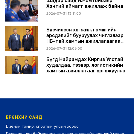
Шадар сайд Н.Номтойбаяр
Хэнтий аймагт ажиллаж байна
2026-07-31 13:11:00
Бүсчилсэн хөгжил, гамшгийн
эрсдэлийг бууруулах чиглэлээр
НҮБ-тай хамтын ажиллагаагаа
өргөжүүлэхээр санал солилцлоо
2026-07-31 12:06:00
Бүгд Найрамдах Киргиз Улстай
худалдаа, тээвэр, логистикийн
хамтын ажиллагааг өргөжүүлнэ
2026-07-30 14:17:00
ЕРӨНХИЙ САЙД
Биеийн тамир, спортын улсын хороо
Газар зохион байгуулалт, геодези, зураг зүйн ерөнхий газар