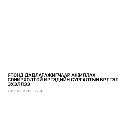
ЯПОНД ДАДЛАГАЖИГЧААР АЖИЛЛАХ
СОНИРХОЛТОЙ ИРГЭДИЙН СУРГАЛТЫН БҮРТГЭЛ
ЭХЭЛЛЭЭ
2016-06-23 08:03:38