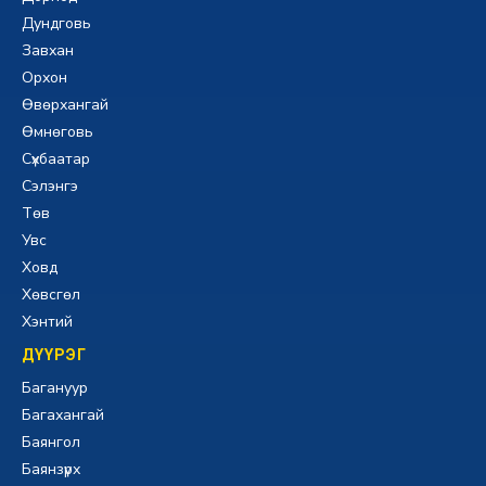
Дундговь
Завхан
Орхон
Өвөрхангай
Өмнөговь
Сүхбаатар
Сэлэнгэ
Төв
Увс
Ховд
Хөвсгөл
Хэнтий
ДҮҮРЭГ
Багануур
Багахангай
Баянгол
Баянзүрх