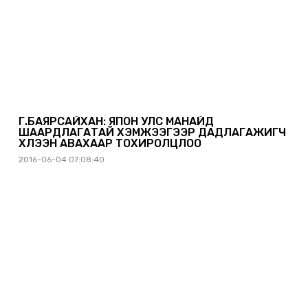
Г.БАЯРСАЙХАН: ЯПОН УЛС МАНАЙД
ШААРДЛАГАТАЙ ХЭМЖЭЭГЭЭР ДАДЛАГАЖИГЧ
ХҮЛЭЭН АВАХААР ТОХИРОЛЦЛОО
2016-06-04 07:08:40