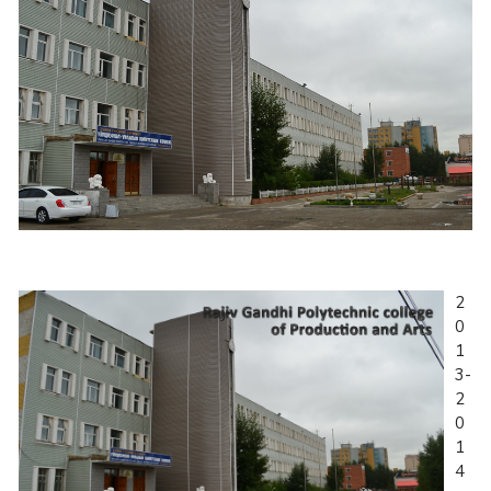
2
0
1
3-
2
0
1
4