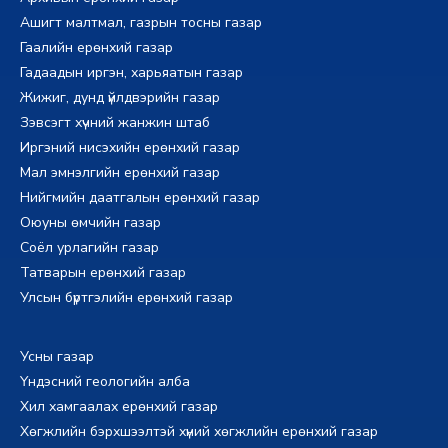
Ашигт малтмал, газрын тосны газар
Гаалийн ерөнхий газар
Гадаадын иргэн, харьяатын газар
Жижиг, дунд үйлдвэрийн газар
Зэвсэгт хүчний жанжин штаб
Иргэний нисэхийн ерөнхий газар
Мал эмнэлгийн ерөнхий газар
Нийгмийн даатгалын ерөнхий газар
Оюуны өмчийн газар
Соёл урлагийн газар
Татварын ерөнхий газар
Улсын бүртгэлийн ерөнхий газар
Усны газар
Үндэсний геологийн алба
Хил хамгаалах ерөнхий газар
Хөгжлийн бэрхшээлтэй хүний хөгжлийн ерөнхий газар