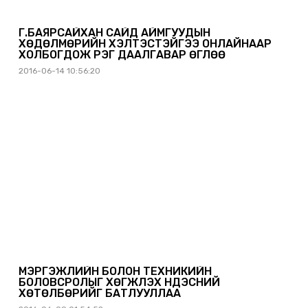
Г.БАЯРСАЙХАН САЙД АЙМГУУДЫН
ХӨДӨЛМӨРИЙН ХЭЛТЭСТЭЙГЭЭ ОНЛАЙНААР
ХОЛБОГДОЖ ҮҮРЭГ ДААЛГАВАР ӨГЛӨӨ
2016-06-14 10:56:20
МЭРГЭЖЛИЙН БОЛОН ТЕХНИКИЙН
БОЛОВСРОЛЫГ ХӨГЖҮҮЛЭХ ҮНДЭСНИЙ
ХӨТӨЛБӨРИЙГ БАТЛУУЛЛАА