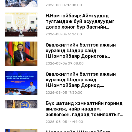
шинэчлэлийн төсвийг
2026-08-07 17:08:00
шийдвэрлэхээр болов
Н.Номтойбаяр: Аймгуудад
тулгамдаж буй асуудлуудыг
долоо хоног бүр Засгийн
газрын хуралдаанд
2026-08-06 16:26:00
танилцуулж, шийдвэрлүүлнэ
Өвөлжилтийн бэлтгэл ажлын
хүрээнд Шадар сайд
Н.Номтойбаяр Дорноговь
аймагт ажиллав
2026-08-06 09:08:00
Өвөлжилтийн бэлтгэл ажлын
хүрээнд Шадар сайд
Н.Номтойбаяр Дорнод,
Сүхбаатар аймагт ажиллав
2026-08-05 17:30:00
Бүх шатанд хэмнэлтийн горимд
шилжиж, найр наадам,
зөвлөгөөн, гадаад томилолтыг
хориглолоо
2026-08-05 14:44:00