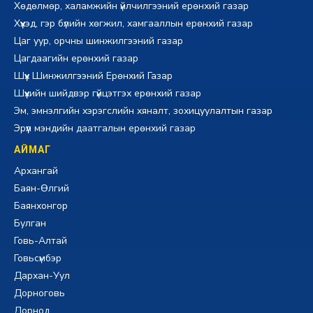
Хөдөлмөр, халамжийн үйлчилгээний ерөнхий газар
Хүүхэд, гэр бүлийн хөгжил, хамгааллын ерөнхий газар
Цаг уур, орчны шинжилгээний газар
Цагдаагийн ерөнхий газар
Шүүх Шинжилгээний Ерөнхий Газар
Шүүхийн шийдвэр гүйцэтгэх ерөнхий газар
Эм, эмнэлгийн хэрэгслийн хяналт, зохицуулалтын газар
Эрүүл мэндийн даатгалын ерөнхий газар
АЙМАГ
Архангай
Баян-Өлгий
Баянхонгор
Булган
Говь-Алтай
Говьсүмбэр
Дархан-Уул
Дорноговь
Дорнод