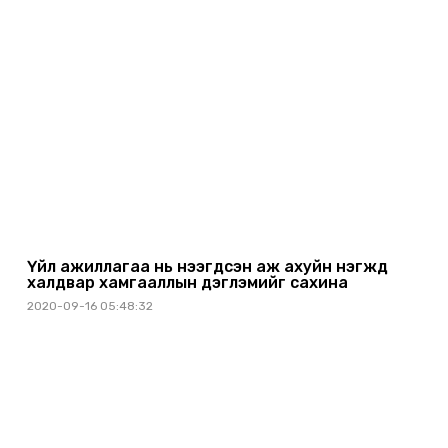
Үйл ажиллагаа нь нээгдсэн аж ахуйн нэгжүүд
халдвар хамгааллын дэглэмийг сахина
2020-09-16 05:48:32