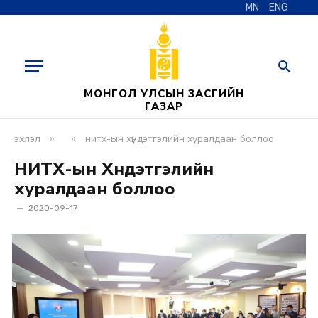
MN
ENG
МОНГОЛ УЛСЫН ЗАСГИЙН
ГАЗАР
»
»
эхлэл
нитх-ын хүндэтгэлийн хуралдаан боллоо
НИТХ-ын Хүндэтгэлийн
хуралдаан боллоо
2020-09-17