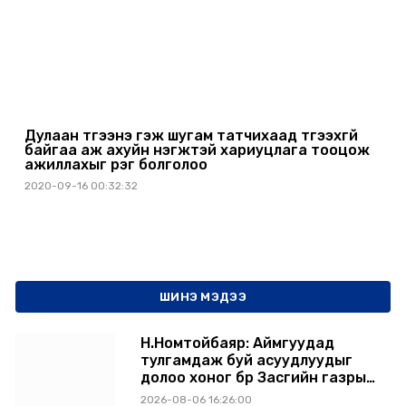
Дулаан түгээнэ гэж шугам татчихаад түгээхгүй
байгаа аж ахуйн нэгжтэй хариуцлага тооцож
ажиллахыг үүрэг болголоо
2020-09-16 00:32:32
ШИНЭ МЭДЭЭ
Н.Номтойбаяр: Аймгуудад
тулгамдаж буй асуудлуудыг
долоо хоног бүр Засгийн газрын
хуралдаанд танилцуулж,
2026-08-06 16:26:00