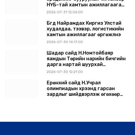
НҮБ-тай хамтын ажиллагаагаа
өргөжүүлэхээр санал солилцлоо
2026-07-31 12:06:00
Бүгд Найрамдах Киргиз Улстай
худалдаа, тээвэр, логистикийн
хамтын ажиллагааг өргөжүүлнэ
2026-07-30 14:17:00
Шадар сайд Н.Номтойбаяр
яамдын Төрийн нарийн бичгийн
дарга нартай шуурхай
хуралдлаа
2026-07-30 12:21:00
Ерөнхий сайд Н.Учрал
олимпиадын хүрээнд гарсан
зардлыг шийдвэрлэж өгөхөөр
болов
2026-07-29 14:11:00