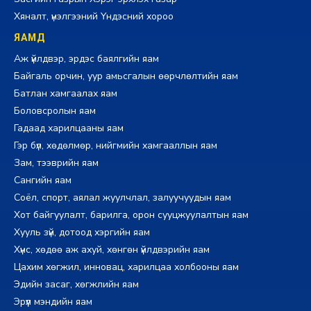
Хяналт, үнэлгээний Үндэсний хороо
ЯАМД
Аж үйлдвэр, эрдэс баялгийн яам
Байгаль орчин, уур амьсгалын өөрчлөлтийн яам
Батлан хамгаалах яам
Боловсролын яам
Гадаад харилцааны яам
Гэр бүл, хөдөлмөр, нийгмийн хамгааллын яам
Зам, тээврийн яам
Сангийн яам
Соёл, спорт, аялал жуулчлал, залуучуудын яам
Хот байгуулалт, барилга, орон сууцжуулалтын яам
Хууль зүй, дотоод хэргийн яам
Хүнс, хөдөө аж ахуй, хөнгөн үйлдвэрийн яам
Цахим хөгжил, инновац, харилцаа холбооны яам
Эдийн засаг, хөгжлийн яам
Эрүүл мэндийн яам