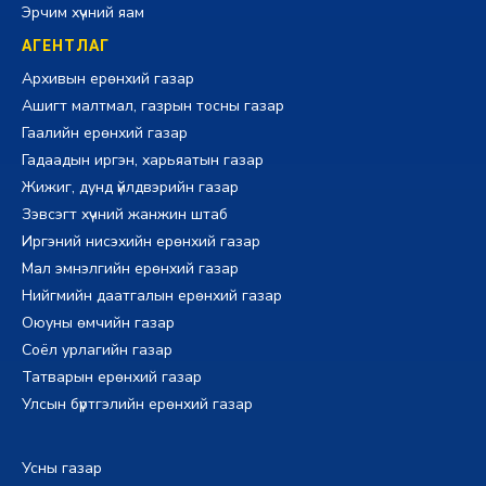
Эрчим хүчний яам
АГЕНТЛАГ
Архивын ерөнхий газар
Ашигт малтмал, газрын тосны газар
Гаалийн ерөнхий газар
Гадаадын иргэн, харьяатын газар
Жижиг, дунд үйлдвэрийн газар
Зэвсэгт хүчний жанжин штаб
Иргэний нисэхийн ерөнхий газар
Мал эмнэлгийн ерөнхий газар
Нийгмийн даатгалын ерөнхий газар
Оюуны өмчийн газар
Соёл урлагийн газар
Татварын ерөнхий газар
Улсын бүртгэлийн ерөнхий газар
Усны газар