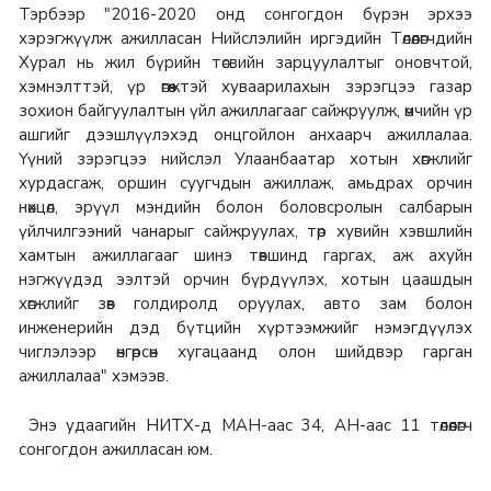
Тэрбээр "2016-2020 онд сонгогдон бүрэн эрхээ
хэрэгжүүлж ажилласан Нийслэлийн иргэдийн Төлөөлөгчдийн
Хурал нь жил бүрийн төсвийн зарцуулалтыг оновчтой,
хэмнэлттэй, үр өгөөжтэй хуваарилахын зэрэгцээ газар
зохион байгуулалтын үйл ажиллагааг сайжруулж, өмчийн үр
ашгийг дээшлүүлэхэд онцгойлон анхаарч ажиллалаа.
Үүний зэрэгцээ нийслэл Улаанбаатар хотын хөгжлийг
хурдасгаж, оршин суугчдын ажиллаж, амьдрах орчин
нөхцөл, эрүүл мэндийн болон боловсролын салбарын
үйлчилгээний чанарыг сайжруулах, төр хувийн хэвшлийн
хамтын ажиллагааг шинэ төвшинд гаргах, аж ахуйн
нэгжүүдэд ээлтэй орчин бүрдүүлэх, хотын цаашдын
хөгжлийг зөв голдиролд оруулах, авто зам болон
инженерийн дэд бүтцийн хүртээмжийг нэмэгдүүлэх
чиглэлээр өнгөрсөн хугацаанд олон шийдвэр гарган
ажиллалаа" хэмээв.
Энэ удаагийн НИТХ-д МАН-аас 34, АН-аас 11 төлөөлөгч
сонгогдон ажилласан юм.