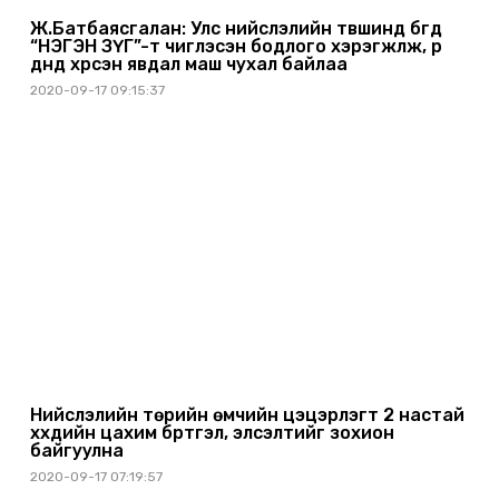
Ж.Батбаясгалан: Улс нийслэлийн түвшинд бүгд
“НЭГЭН ЗҮГ”-т чиглэсэн бодлого хэрэгжүүлж, үр
дүнд хүрсэн явдал маш чухал байлаа
2020-09-17 09:15:37
Нийслэлийн төрийн өмчийн цэцэрлэгт 2 настай
хүүхдийн цахим бүртгэл, элсэлтийг зохион
байгуулна
2020-09-17 07:19:57