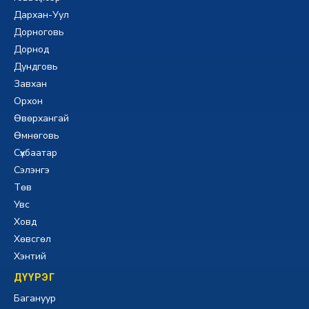
Дархан-Уул
Дорноговь
Дорнод
Дундговь
Завхан
Орхон
Өвөрхангай
Өмнөговь
Сүхбаатар
Сэлэнгэ
Төв
Увс
Ховд
Хөвсгөл
Хэнтий
ДҮҮРЭГ
Багануур