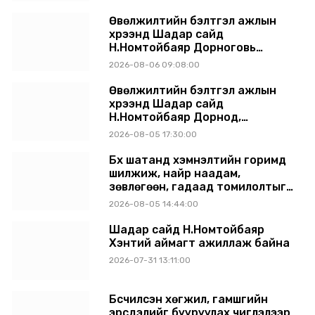
шийдвэрлүүлнэ
Өвөлжилтийн бэлтгэл ажлын
хүрээнд Шадар сайд
Н.Номтойбаяр Дорноговь
аймагт ажиллав
2026-08-06 09:08:00
Өвөлжилтийн бэлтгэл ажлын
хүрээнд Шадар сайд
Н.Номтойбаяр Дорнод,
Сүхбаатар аймагт ажиллав
2026-08-05 17:30:00
Бүх шатанд хэмнэлтийн горимд
шилжиж, найр наадам,
зөвлөгөөн, гадаад томилолтыг
хориглолоо
2026-08-05 14:44:00
Шадар сайд Н.Номтойбаяр
Хэнтий аймагт ажиллаж байна
2026-07-31 13:11:00
Бүсчилсэн хөгжил, гамшгийн
эрсдэлийг бууруулах чиглэлээр