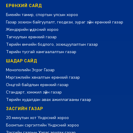
ЕРӨНХИЙ САЙД
Биеийн тамир, спортын улсын хороо
Газар зохион байгуулалт, геодези, зураг зүйн ерөнхий газар
Жендэрийн үндэсний хороо
Тагнуулын ерөнхий газар
Төрийн өмчийн бодлого, зохицуулалтын газар
Төрийн тусгай хамгаалалтын газар
ШАДАР САЙД
Монополийн Эсрэг Газар
Мэргэжлийн хяналтын ерөнхий газар
Онцгой байдлын ерөнхий газар
Стандарт, хэмжил зүйн газар
Төрийн худалдан авах ажиллагааны газар
ЗАСГИЙН ГАЗАР
20 минутын хот Үндэсний хороо
Боомтын сэргэлтийн Үндэсний хороо
Засгийн газрын Хэрэг эрхлэх газар