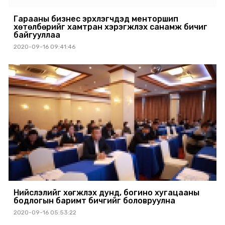
Гарааны бизнес эрхлэгчдэд менторшип
хөтөлбөрийг хамтран хэрэгжүүлэх санамж бичиг
байгууллаа
2020-09-16 09:41:46
Нийслэлийг хөгжүүлэх дунд, богино хугацааны
бодлогын баримт бичгийг боловруулна
2020-09-16 05:53:22