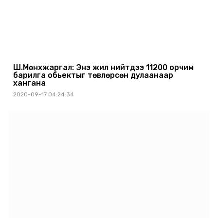
Ш.Мөнхжаргал: Энэ жил нийтдээ 11200 орчим
барилга обьектыг төвлөрсөн дулаанаар
хангана
2020-09-17 04:24:34