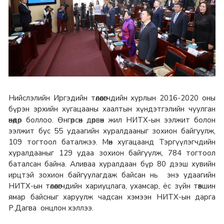
Нийслэлийн Иргэдийн төлөөлөгчдийн хурлын 2016-2020 оны
бүрэн эрхийн хугацааны хаалтын хүндэтгэлийн чуулган
өнөөдөр боллоо. Өнгөрсөн дөрвөн жил НИТХ-ын ээлжит болон
ээлжит бус 55 удаагийн хуралдааныг зохион байгуулж,
109 тогтоол баталжээ. Мөн хугацаанд Тэргүүлэгчдийн
хуралдааныг 129 удаа зохион байгуулж, 784 тогтоол
баталсан байна. Аливаа хуралдаан бүр 80 дээш хувийн
ирцтэй зохион байгуулагдаж байсан нь энэ удаагийн
НИТХ-ын төлөөлөгчдийн хариуцлага, ухамсар, ёс зүйн төвшин
ямар байсныг харуулж чадсан хэмээн НИТХ-ын дарга
Р.Дагва онцлон хэллээ.