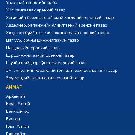
Үндэсний геологийн алба
Хил хамгаалах ерөнхий газар
Хөгжлийн бэрхшээлтэй хүний хөгжлийн ерөнхий газар
Хөдөлмөр, халамжийн үйлчилгээний ерөнхий газар
Хүүхэд, гэр бүлийн хөгжил, хамгааллын ерөнхий газар
Цаг уур, орчны шинжилгээний газар
Цагдаагийн ерөнхий газар
Шүүх Шинжилгээний Ерөнхий Газар
Шүүхийн шийдвэр гүйцэтгэх ерөнхий газар
Эм, эмнэлгийн хэрэгслийн хяналт, зохицуулалтын газар
Эрүүл мэндийн даатгалын ерөнхий газар
АЙМАГ
Архангай
Баян-Өлгий
Баянхонгор
Булган
Говь-Алтай
Говьсүмбэр