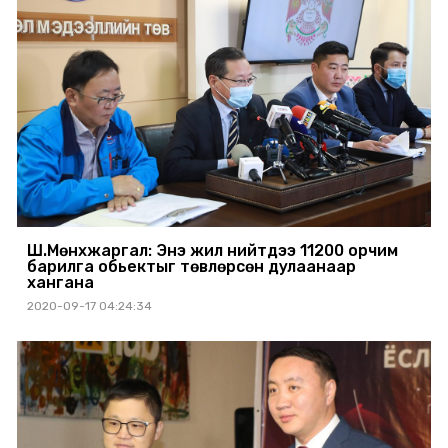
Ш.Мөнхжаргал: Энэ жил нийтдээ 11200 орчим
барилга обьектыг төвлөрсөн дулаанаар
хангана
2020-09-17 04:24:34