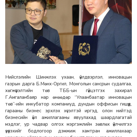
Нийслэлийн Шинжлэх ухаан, үйлдвэрлэл, инновацын
газрын дарга Б.Мөнх-Оргил, Монголын сансрын судалгаа,
хөгжүүлэлтийн төв ТББ-ын гүйцэтгэх захирал
Г.Амгаланбаяр нар өнөөдөр “Улаанбаатар инновацын
төв”-ийн инкубатор компаниуд, дундын оффисын гишүүд,
гарааны бизнес эрхлэх хүсэлтэй иргэд, олон нийтэд
бизнесийн үйл ажиллагааны явуулахад шаардлагатай
мэдлэг, ур чадвар олгох мэргэжлийн зөвлөх үйлчилгээ
үзүүлэхийг бодлогоор дэмжиж хамтран ажиллахаар