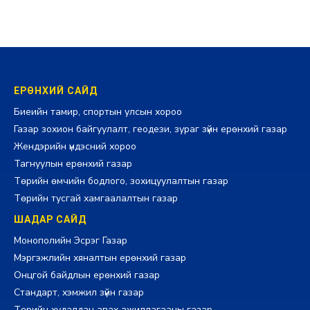
ЕРӨНХИЙ САЙД
Биеийн тамир, спортын улсын хороо
Газар зохион байгуулалт, геодези, зураг зүйн ерөнхий газар
Жендэрийн үндэсний хороо
Тагнуулын ерөнхий газар
Төрийн өмчийн бодлого, зохицуулалтын газар
Төрийн тусгай хамгаалалтын газар
ШАДАР САЙД
Монополийн Эсрэг Газар
Мэргэжлийн хяналтын ерөнхий газар
Онцгой байдлын ерөнхий газар
Стандарт, хэмжил зүйн газар
Төрийн худалдан авах ажиллагааны газар