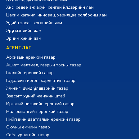
Хүнс, хөдөө аж ахуй, хөнгөн үйлдвэрийн яам
Цахим хөгжил, инновац, харилцаа холбооны яам
Эдийн засаг, хөгжлийн яам
Эрүүл мэндийн яам
Эрчим хүчний яам
АГЕНТЛАГ
Архивын ерөнхий газар
Ашигт малтмал, газрын тосны газар
Гаалийн ерөнхий газар
Гадаадын иргэн, харьяатын газар
Жижиг, дунд үйлдвэрийн газар
Зэвсэгт хүчний жанжин штаб
Иргэний нисэхийн ерөнхий газар
Мал эмнэлгийн ерөнхий газар
Нийгмийн даатгалын ерөнхий газар
Оюуны өмчийн газар
Соёл урлагийн газар