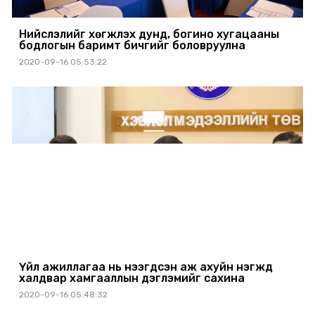
Нийслэлийг хөгжүүлэх дунд, богино хугацааны
бодлогын баримт бичгийг боловруулна
2020-09-16 05:53:22
Үйл ажиллагаа нь нээгдсэн аж ахуйн нэгжүүд
халдвар хамгааллын дэглэмийг сахина
2020-09-16 05:48:32