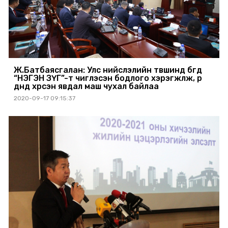
Ж.Батбаясгалан: Улс нийслэлийн түвшинд бүгд
“НЭГЭН ЗҮГ”-т чиглэсэн бодлого хэрэгжүүлж, үр
дүнд хүрсэн явдал маш чухал байлаа
2020-09-17 09:15:37