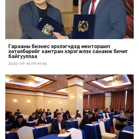
Гарааны бизнес эрхлэгчдэд менторшип
хөтөлбөрийг хамтран хэрэгжүүлэх санамж бичиг
байгууллаа
2020-09-16 09:41:46