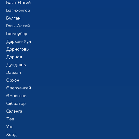
Баян-Өлгий
Баянхонгор
Булган
Говь-Алтай
Говьсүмбэр
Дархан-Уул
Дорноговь
Дорнод
Дундговь
Завхан
Орхон
Өвөрхангай
Өмнөговь
Сүхбаатар
Сэлэнгэ
Төв
Увс
Ховд