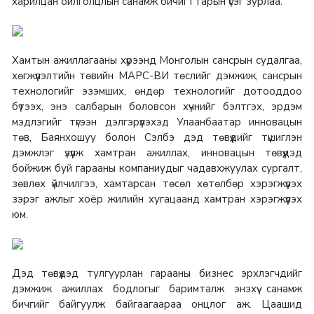
харилцан ойлголцлын санамж бичигт гарын үсэг зурлаа.
Хамтын ажиллагааны хүрээнд Монголын сансрын судалгаа,
хөгжүүлэлтийн төвийн МАРС-ВИ төслийг дэмжиж, сансрын
технологийг эзэмших, өндөр технологийг дотооддоо
бүтээх, энэ салбарын боловсон хүчнийг бэлтгэх, эрдэм
мэдлэгийг түгээн дэлгэрүүлэхэд Улаанбаатар инновацын
төв, Баянхошуу болон Сэлбэ дэд төвүүдийг түшиглэн
дэмжлэг үзүүлж хамтран ажиллах, инновацын төвүүдэд
бойжиж буй гарааны компаниудыг чадавхжуулах сургалт,
зөвлөх үйлчилгээ, хамтарсан төсөл хөтөлбөр хэрэгжүүлэх
зэрэг ажлыг хоёр жилийн хугацаанд хамтран хэрэгжүүлэх
юм.
Дэд төвүүдэд тулгуурлан гарааны бизнес эрхлэгчдийг
дэмжиж ажиллах бодлогыг баримталж энэхүү санамж
бичгийг байгуулж байгаагаараа онцлог аж. Цаашид