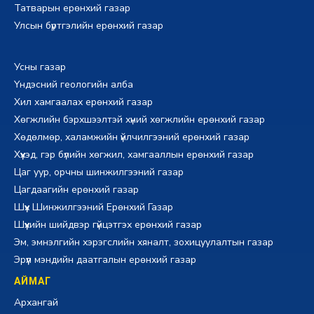
Татварын ерөнхий газар
Улсын бүртгэлийн ерөнхий газар
Усны газар
Үндэсний геологийн алба
Хил хамгаалах ерөнхий газар
Хөгжлийн бэрхшээлтэй хүний хөгжлийн ерөнхий газар
Хөдөлмөр, халамжийн үйлчилгээний ерөнхий газар
Хүүхэд, гэр бүлийн хөгжил, хамгааллын ерөнхий газар
Цаг уур, орчны шинжилгээний газар
Цагдаагийн ерөнхий газар
Шүүх Шинжилгээний Ерөнхий Газар
Шүүхийн шийдвэр гүйцэтгэх ерөнхий газар
Эм, эмнэлгийн хэрэгслийн хяналт, зохицуулалтын газар
Эрүүл мэндийн даатгалын ерөнхий газар
АЙМАГ
Архангай