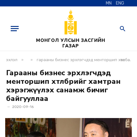
MN
ENG
МОНГОЛ УЛСЫН ЗАСГИЙН
ГАЗАР
»
»
эхлэл
гарааны бизнес эрхлэгчдэд менторшип хөтөлбөрийг хамтран хэрэгжүүлэх санамж бичиг байгууллаа
Гарааны бизнес эрхлэгчдэд
менторшип хөтөлбөрийг хамтран
хэрэгжүүлэх санамж бичиг
байгууллаа
2020-09-16