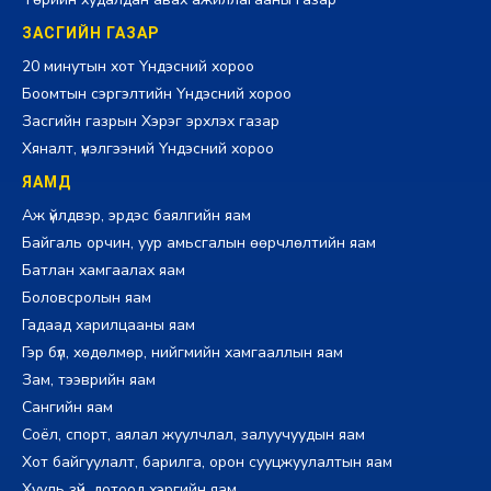
ЗАСГИЙН ГАЗАР
20 минутын хот Үндэсний хороо
Боомтын сэргэлтийн Үндэсний хороо
Засгийн газрын Хэрэг эрхлэх газар
Хяналт, үнэлгээний Үндэсний хороо
ЯАМД
Аж үйлдвэр, эрдэс баялгийн яам
Байгаль орчин, уур амьсгалын өөрчлөлтийн яам
Батлан хамгаалах яам
Боловсролын яам
Гадаад харилцааны яам
Гэр бүл, хөдөлмөр, нийгмийн хамгааллын яам
Зам, тээврийн яам
Сангийн яам
Соёл, спорт, аялал жуулчлал, залуучуудын яам
Хот байгуулалт, барилга, орон сууцжуулалтын яам
Хууль зүй, дотоод хэргийн яам