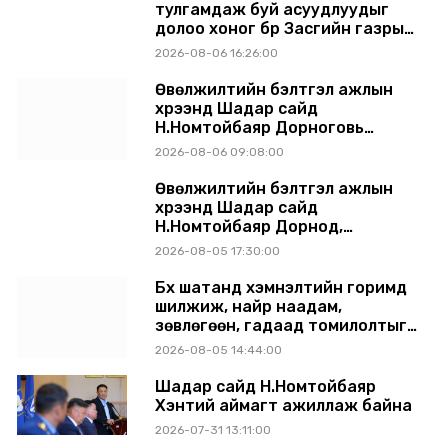
тулгамдаж буй асуудлуудыг
долоо хоног бүр Засгийн газрын
хуралдаанд танилцуулж,
2026-08-06 16:26:00
шийдвэрлүүлнэ
Өвөлжилтийн бэлтгэл ажлын
хүрээнд Шадар сайд
Н.Номтойбаяр Дорноговь
аймагт ажиллав
2026-08-06 09:08:00
Өвөлжилтийн бэлтгэл ажлын
хүрээнд Шадар сайд
Н.Номтойбаяр Дорнод,
Сүхбаатар аймагт ажиллав
2026-08-05 17:30:00
Бүх шатанд хэмнэлтийн горимд
шилжиж, найр наадам,
зөвлөгөөн, гадаад томилолтыг
хориглолоо
2026-08-05 14:44:00
Шадар сайд Н.Номтойбаяр
Хэнтий аймагт ажиллаж байна
2026-07-31 13:11:00