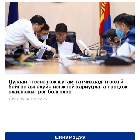
Дулаан түгээнэ гэж шугам татчихаад түгээхгүй
байгаа аж ахуйн нэгжтэй хариуцлага тооцож
ажиллахыг үүрэг болголоо
2020-09-16 00:32:32
ШИНЭ МЭДЭЭ