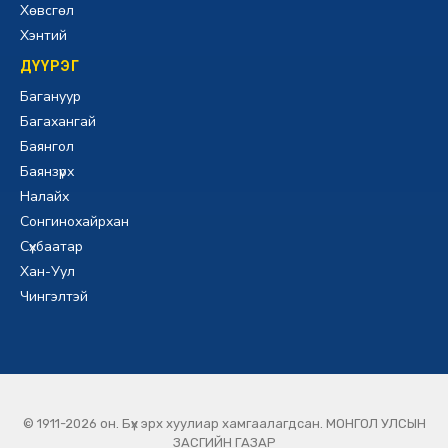
Хөвсгөл
Хэнтий
ДҮҮРЭГ
Багануур
Багахангай
Баянгол
Баянзүрх
Налайх
Сонгинохайрхан
Сүхбаатар
Хан-Уул
Чингэлтэй
© 1911-2026 он. Бүх эрх хуулиар хамгаалагдсан. МОНГОЛ УЛСЫН
ЗАСГИЙН ГАЗАР