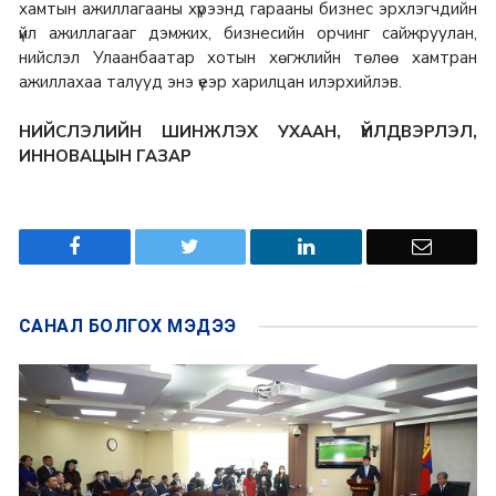
хамтын ажиллагааны хүрээнд гарааны бизнес эрхлэгчдийн
үйл ажиллагааг дэмжих, бизнесийн орчинг сайжруулан,
нийслэл Улаанбаатар хотын хөгжлийн төлөө хамтран
ажиллахаа талууд энэ үеэр харилцан илэрхийлэв.
НИЙСЛЭЛИЙН ШИНЖЛЭХ УХААН, ҮЙЛДВЭРЛЭЛ,
ИННОВАЦЫН ГАЗАР
САНАЛ БОЛГОХ
МЭДЭЭ