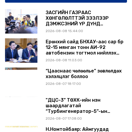
ЗАСГИЙН ГАЗРААС
ХӨНГӨЛӨЛТТЭЙ ЗЭЭЛЭЭР
ДЭМЖСЭНИЙ ҮР ДҮНД
ШАТАХУУН ХАДГАЛАХ САВНУУД
2026-08-08 15:44:00
ЭХНЭЭСЭЭ АШИГЛАЛТАД ОРЖ
БАЙНА
Ерөнхий сайд БНХАУ-аас сар бүр
12-15 мянган тонн АИ-92
автобензин тогтмол нийлүүлэх
хүсэлт тавилаа
2026-08-08 11:03:00
“Цааснаас чөлөөлье” зөвлөлдөх
хэлэлцүүлэг боллоо
2026-08-07 18:17:00
"ДЦС-3” ТӨХК-ийн нэн
шаардлагатай
“Турбингенератор-5”-ын
шинэчлэлийн төсвийг
2026-08-07 17:08:00
шийдвэрлэхээр болов
Н.Номтойбаяр: Аймгуудад