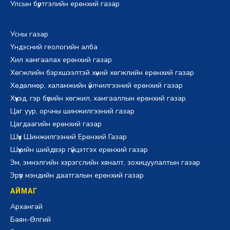
Улсын бүртгэлийн ерөнхий газар
Усны газар
Үндэсний геологийн алба
Хил хамгаалах ерөнхий газар
Хөгжлийн бэрхшээлтэй хүний хөгжлийн ерөнхий газар
Хөдөлмөр, халамжийн үйлчилгээний ерөнхий газар
Хүүхэд, гэр бүлийн хөгжил, хамгааллын ерөнхий газар
Цаг уур, орчны шинжилгээний газар
Цагдаагийн ерөнхий газар
Шүүх Шинжилгээний Ерөнхий Газар
Шүүхийн шийдвэр гүйцэтгэх ерөнхий газар
Эм, эмнэлгийн хэрэгслийн хяналт, зохицуулалтын газар
Эрүүл мэндийн даатгалын ерөнхий газар
АЙМАГ
Архангай
Баян-Өлгий