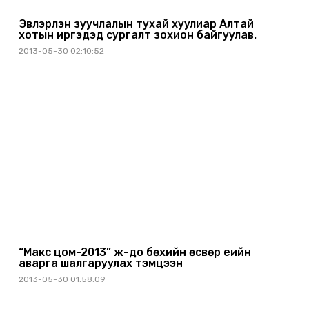
Эвлэрүүлэн зуучлалын тухай хуулиар Алтай
хотын иргэдэд сургалт зохион байгуулав.
2013-05-30 02:10:52
“Макс цом-2013” жү-до бөхийн өсвөр үеийн
аварга шалгаруулах тэмцээн
2013-05-30 01:58:09