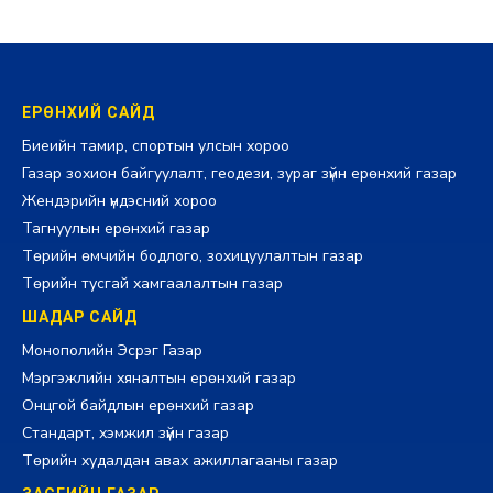
ЕРӨНХИЙ САЙД
Биеийн тамир, спортын улсын хороо
Газар зохион байгуулалт, геодези, зураг зүйн ерөнхий газар
Жендэрийн үндэсний хороо
Тагнуулын ерөнхий газар
Төрийн өмчийн бодлого, зохицуулалтын газар
Төрийн тусгай хамгаалалтын газар
ШАДАР САЙД
Монополийн Эсрэг Газар
Мэргэжлийн хяналтын ерөнхий газар
Онцгой байдлын ерөнхий газар
Стандарт, хэмжил зүйн газар
Төрийн худалдан авах ажиллагааны газар