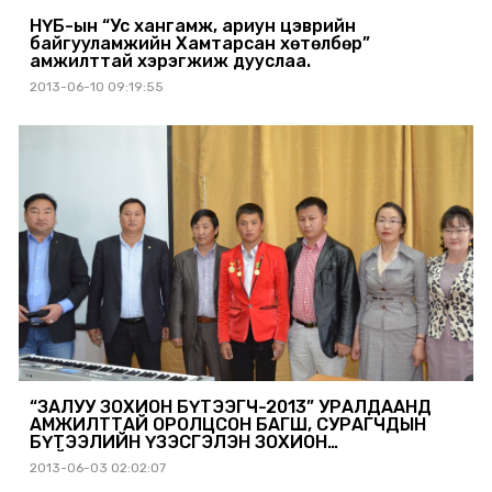
НҮБ-ын “Ус хангамж, ариун цэврийн
байгууламжийн Хамтарсан хөтөлбөр”
амжилттай хэрэгжиж дууслаа.
2013-06-10 09:19:55
“ЗАЛУУ ЗОХИОН БҮТЭЭГЧ-2013” УРАЛДААНД
АМЖИЛТТАЙ ОРОЛЦСОН БАГШ, СУРАГЧДЫН
БҮТЭЭЛИЙН ҮЗЭСГЭЛЭН ЗОХИОН
БАЙГУУЛАГДЛАА.
2013-06-03 02:02:07