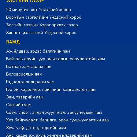
ЗАСГИЙН ГАЗАР
20 минутын хот Үндэсний хороо
Боомтын сэргэлтийн Үндэсний хороо
Засгийн газрын Хэрэг эрхлэх газар
Хяналт, үнэлгээний Үндэсний хороо
ЯАМД
Аж үйлдвэр, эрдэс баялгийн яам
Байгаль орчин, уур амьсгалын өөрчлөлтийн яам
Батлан хамгаалах яам
Боловсролын яам
Гадаад харилцааны яам
Гэр бүл, хөдөлмөр, нийгмийн хамгааллын яам
Зам, тээврийн яам
Сангийн яам
Соёл, спорт, аялал жуулчлал, залуучуудын яам
Хот байгуулалт, барилга, орон сууцжуулалтын яам
Хууль зүй, дотоод хэргийн яам
Хүнс, хөдөө аж ахуй, хөнгөн үйлдвэрийн яам