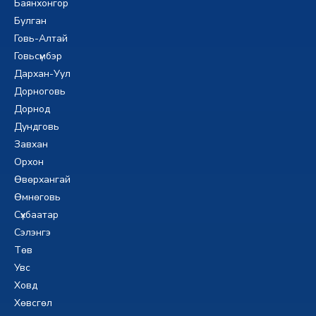
Баянхонгор
Булган
Говь-Алтай
Говьсүмбэр
Дархан-Уул
Дорноговь
Дорнод
Дундговь
Завхан
Орхон
Өвөрхангай
Өмнөговь
Сүхбаатар
Сэлэнгэ
Төв
Увс
Ховд
Хөвсгөл