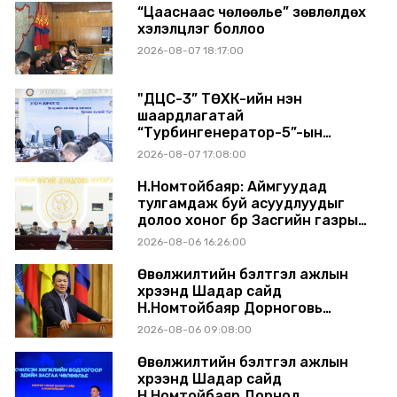
“Цааснаас чөлөөлье” зөвлөлдөх
хэлэлцүүлэг боллоо
2026-08-07 18:17:00
"ДЦС-3” ТӨХК-ийн нэн
шаардлагатай
“Турбингенератор-5”-ын
шинэчлэлийн төсвийг
2026-08-07 17:08:00
шийдвэрлэхээр болов
Н.Номтойбаяр: Аймгуудад
тулгамдаж буй асуудлуудыг
долоо хоног бүр Засгийн газрын
хуралдаанд танилцуулж,
2026-08-06 16:26:00
шийдвэрлүүлнэ
Өвөлжилтийн бэлтгэл ажлын
хүрээнд Шадар сайд
Н.Номтойбаяр Дорноговь
аймагт ажиллав
2026-08-06 09:08:00
Өвөлжилтийн бэлтгэл ажлын
хүрээнд Шадар сайд
Н.Номтойбаяр Дорнод,