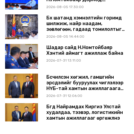
Сүхбаатар аймагт ажиллав
2026-08-05 17:30:00
Бүх шатанд хэмнэлтийн горимд
шилжиж, найр наадам,
зөвлөгөөн, гадаад томилолтыг
хориглолоо
2026-08-05 14:44:00
Шадар сайд Н.Номтойбаяр
Хэнтий аймагт ажиллаж байна
2026-07-31 13:11:00
Бүсчилсэн хөгжил, гамшгийн
эрсдэлийг бууруулах чиглэлээр
НҮБ-тай хамтын ажиллагаагаа
өргөжүүлэхээр санал солилцлоо
2026-07-31 12:06:00
Бүгд Найрамдах Киргиз Улстай
худалдаа, тээвэр, логистикийн
хамтын ажиллагааг өргөжүүлнэ
2026-07-30 14:17:00