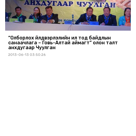
“Олборлох үйлдвэрлэлийн ил тод байдлын
санаачлага – Говь-Алтай аймагт” олон талт
анхдугаар Чуулган
2013-06-13 03:50:26