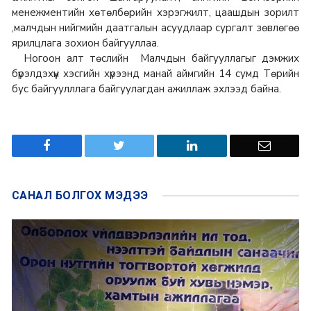
менежментийн хөтөлбөрийн хэрэгжилт, цаашдын зорилт
,малчдын нийгмийн даатгалын асуудлаар сургалт зөвлөгөө
ярилцлага зохион байгууллаа.
Ногоон алт төслийн Малчдын байгууллагыг дэмжих
бүрэлдэхүүн хэсгийн хүрээнд манай аймгийн 14 сумд Төрийн
бус байгуулллага байгуулагдан ажиллаж эхлээд байна.
САНАЛ БОЛГОХ
МЭДЭЭ