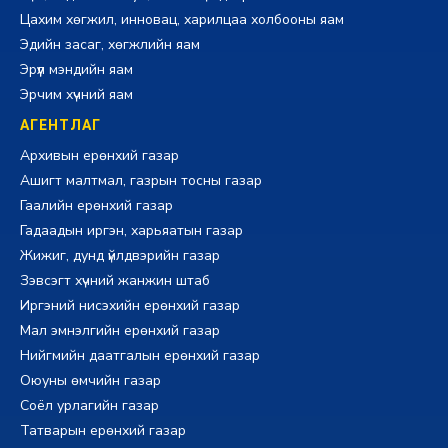
Цахим хөгжил, инновац, харилцаа холбооны яам
Эдийн засаг, хөгжлийн яам
Эрүүл мэндийн яам
Эрчим хүчний яам
АГЕНТЛАГ
Архивын ерөнхий газар
Ашигт малтмал, газрын тосны газар
Гаалийн ерөнхий газар
Гадаадын иргэн, харьяатын газар
Жижиг, дунд үйлдвэрийн газар
Зэвсэгт хүчний жанжин штаб
Иргэний нисэхийн ерөнхий газар
Мал эмнэлгийн ерөнхий газар
Нийгмийн даатгалын ерөнхий газар
Оюуны өмчийн газар
Соёл урлагийн газар
Татварын ерөнхий газар