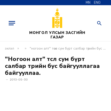
MN
ENG
МОНГОЛ УЛСЫН ЗАСГИЙН
ГАЗАР
»
»
эхлэл
"ногоон алт" төсөл сум бүрт салбар төрийн бус байгууллагаа байгууллаа.
"Ногоон алт" төсөл сум бүрт
салбар төрийн бус байгууллагаа
байгууллаа.
2013-05-30