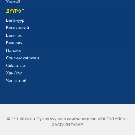
Хэнтий
ДҮҮРЭГ
Багануур
Багахангай
Баянгол
Баянзүрх
Налайх
Сонгинохайрхан
Сүхбаатар
Хан-Уул
Чингэлтэй
© 1911-2026 он. Бүх эрх хуулиар хамгаалагдсан. МОНГОЛ УЛСЫН
ЗАСГИЙН ГАЗАР