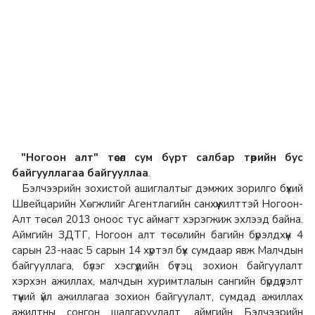
"Ногоон алт" төсөл сум бүрт салбар төрийн бус
байгууллагаа байгууллаа
.
Бэлчээрийн зохистой ашиглалтыг дэмжих зорилго бүхий
Швейцарийн Хөгжлийг Агентлагийн санхүүжилттэй Ногоон-
Алт төсөл 2013 оноос тус аймагт хэрэгжиж эхлээд байна.
Аймгийн ЗДТГ, Ногоон алт төсөлийн багийн бүрэлдхүүн 4
сарын 23-наас 5 сарын 14 хүртэл бүх сумдаар явж Малчдын
байгууллага, бүлэг хэсгүүдийн бүтэц зохион байгуулалт
хэрхэн ажиллах, малчдын хуримтлалын сангийн бүрдүүлэлт
түүний үйл ажиллагаа зохион байгуулалт, сумдад ажиллах
ажилтны сонгон шалгаруулалт, аймгийн Бэлчээрийн