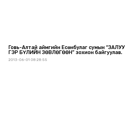
Говь-Алтай аймгийн Есөнбулаг сумын “ЗАЛУУ
ГЭР БҮЛИЙН ЗӨВЛӨГӨӨН” зохион байгуулав.
2013-06-01 08:28:55