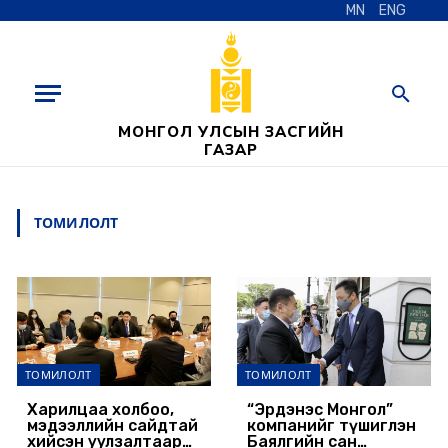
MN
ENG
МОНГОЛ УЛСЫН ЗАСГИЙН
ГАЗАР
ТОМИЛОЛТ
ТОМИЛОЛТ
ТОМИЛОЛТ
Харилцаа холбоо,
“Эрдэнэс Монгол”
мэдээллийн сайдтай
компанийг түшиглэн
хийсэн уулзалтаар
Баялгийн сан