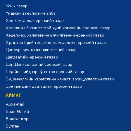
Усны газар
Үндэсний геологийн алба
Хил хамгаалах ерөнхий газар
Хөгжлийн бэрхшээлтэй хүний хөгжлийн ерөнхий газар
Хөдөлмөр, халамжийн үйлчилгээний ерөнхий газар
Хүүхэд, гэр бүлийн хөгжил, хамгааллын ерөнхий газар
Цаг уур, орчны шинжилгээний газар
Цагдаагийн ерөнхий газар
Шүүх Шинжилгээний Ерөнхий Газар
Шүүхийн шийдвэр гүйцэтгэх ерөнхий газар
Эм, эмнэлгийн хэрэгслийн хяналт, зохицуулалтын газар
Эрүүл мэндийн даатгалын ерөнхий газар
АЙМАГ
Архангай
Баян-Өлгий
Баянхонгор
Булган