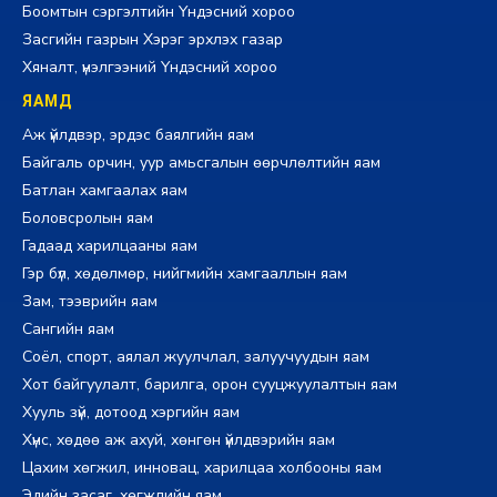
Боомтын сэргэлтийн Үндэсний хороо
Засгийн газрын Хэрэг эрхлэх газар
Хяналт, үнэлгээний Үндэсний хороо
ЯАМД
Аж үйлдвэр, эрдэс баялгийн яам
Байгаль орчин, уур амьсгалын өөрчлөлтийн яам
Батлан хамгаалах яам
Боловсролын яам
Гадаад харилцааны яам
Гэр бүл, хөдөлмөр, нийгмийн хамгааллын яам
Зам, тээврийн яам
Сангийн яам
Соёл, спорт, аялал жуулчлал, залуучуудын яам
Хот байгуулалт, барилга, орон сууцжуулалтын яам
Хууль зүй, дотоод хэргийн яам
Хүнс, хөдөө аж ахуй, хөнгөн үйлдвэрийн яам
Цахим хөгжил, инновац, харилцаа холбооны яам
Эдийн засаг, хөгжлийн яам