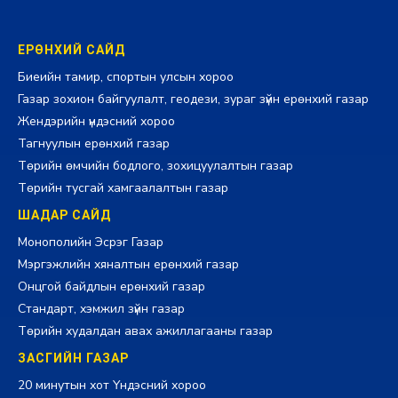
ЕРӨНХИЙ САЙД
Биеийн тамир, спортын улсын хороо
Газар зохион байгуулалт, геодези, зураг зүйн ерөнхий газар
Жендэрийн үндэсний хороо
Тагнуулын ерөнхий газар
Төрийн өмчийн бодлого, зохицуулалтын газар
Төрийн тусгай хамгаалалтын газар
ШАДАР САЙД
Монополийн Эсрэг Газар
Мэргэжлийн хяналтын ерөнхий газар
Онцгой байдлын ерөнхий газар
Стандарт, хэмжил зүйн газар
Төрийн худалдан авах ажиллагааны газар
ЗАСГИЙН ГАЗАР
20 минутын хот Үндэсний хороо