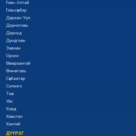
Говь-Алтай
Говьсүмбэр
Дархан-Уул
Дорноговь
Дорнод
Дундговь
Завхан
Орхон
Өвөрхангай
Өмнөговь
Сүхбаатар
Сэлэнгэ
Төв
Увс
Ховд
Хөвсгөл
Хэнтий
ДҮҮРЭГ