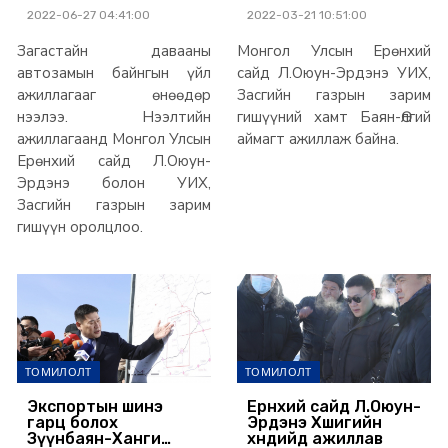
бүрэн ашиглалтад
ордыг эдийн
2022-06-27 04:41:00
2022-03-21 10:51:00
орж, 21 аймаг
засгийн эргэлтэд
нийслэл хоттой
оруулна
Загастайн давааны
Монгол Улсын Ерөнхий
хатуу хучилттай
автозамаар
автозамын байнгын үйл
сайд Л.Оюун-Эрдэнэ УИХ,
холбогдлоо
ажиллагааг өнөөдөр
Засгийн газрын зарим
нээлээ. Нээлтийн
гишүүний хамт Баян-Өлгий
ажиллагаанд Монгол Улсын
аймагт ажиллаж байна.
Ерөнхий сайд Л.Оюун-
Эрдэнэ болон УИХ,
Засгийн газрын зарим
гишүүн оролцлоо.
ТОМИЛОЛТ
ТОМИЛОЛТ
Экспортын шинэ
Ерөнхий сайд Л.Оюун-
гарц болох
Эрдэнэ Хөшигийн
Зүүнбаян-Ханги
хөндийд ажиллав