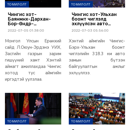
ТОМИЛОЛТ
ТОМИЛОЛТ
Чингис хот-
Чингис хот-Ульхан
Баянмөнх-Дархан-
боомт чиглэлд
Бор-Өндөр-
эхлүүлсэн авто
Даланжаргалан
замын үргэлжлэл
2022-07-05 01:38:00
2022-07-03 05:56:00
чиглэлд 218 км хатуу
248.3 км бүтээн
хучилттай авто зам
байгуулалтыг
Монгол Улсын Ерөнхий
Хэнтий аймгийн Чингис-
барина
эхлүүллээ
сайд Л.Оюун-Эрдэнэ УИХ,
Бэрх-Ульхан боомт
Засгийн газрын зарим
чиглэлийн 318.3 км авто
гишүүний хамт Хэнтий
замын бүтээн
аймагт ажиллахдаа Чингис
байгуулалтын ажлыг
хотод тус аймгийн
эхлүүллээ.
иргэдтэй уулзлаа.
ТОМИЛОЛТ
ТОМИЛОЛТ