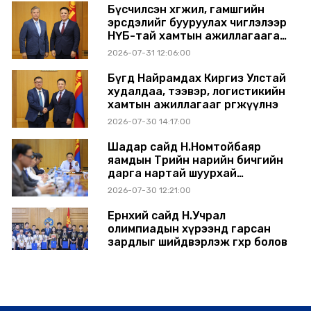
Бүсчилсэн хөгжил, гамшгийн
эрсдэлийг бууруулах чиглэлээр
НҮБ-тай хамтын ажиллагаагаа
өргөжүүлэхээр санал солилцлоо
2026-07-31 12:06:00
Бүгд Найрамдах Киргиз Улстай
худалдаа, тээвэр, логистикийн
хамтын ажиллагааг өргөжүүлнэ
2026-07-30 14:17:00
Шадар сайд Н.Номтойбаяр
яамдын Төрийн нарийн бичгийн
дарга нартай шуурхай
хуралдлаа
2026-07-30 12:21:00
Ерөнхий сайд Н.Учрал
олимпиадын хүрээнд гарсан
зардлыг шийдвэрлэж өгөхөөр болов
2026-07-29 14:11:00