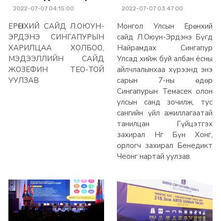
цахим шилжилт,
байгуулахад
2022-07-07 04:15:00
2022-07-07 03:47:00
цахим засаглалыг
Сингапурын
сайжруулах
туршлагыг судалж,
ЕРӨНХИЙ САЙД Л.ОЮУН-
Монгол Улсын Ерөнхий
асуудлаар санал
хамтарна
солилцов
ЭРДЭНЭ СИНГАПУРЫН
сайд Л.Оюун-Эрдэнэ Бүгд
ХАРИЛЦАА ХОЛБОО,
Найрамдах Сингапур
МЭДЭЭЛЛИЙН САЙД
Улсад хийж буй албан ёсны
ЖОЗЕФИН ТЕО-ТОЙ
айлчлалынхаа хүрээнд энэ
УУЛЗАВ
сарын 7-ны өдөр
Сингапурын Темасек олон
улсын санд зочилж, тус
сангийн үйл ажиллагаатай
танилцан Гүйцэтгэх
захирал Нг Бүн Хонг,
орлогч захирал Бенедикт
Чеонг нартай уулзав.