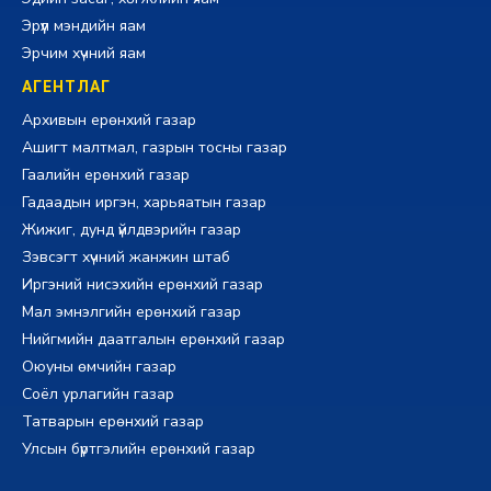
Эрүүл мэндийн яам
Эрчим хүчний яам
АГЕНТЛАГ
Архивын ерөнхий газар
Ашигт малтмал, газрын тосны газар
Гаалийн ерөнхий газар
Гадаадын иргэн, харьяатын газар
Жижиг, дунд үйлдвэрийн газар
Зэвсэгт хүчний жанжин штаб
Иргэний нисэхийн ерөнхий газар
Мал эмнэлгийн ерөнхий газар
Нийгмийн даатгалын ерөнхий газар
Оюуны өмчийн газар
Соёл урлагийн газар
Татварын ерөнхий газар
Улсын бүртгэлийн ерөнхий газар