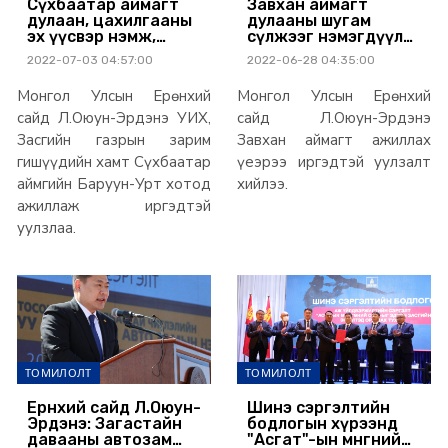
Сүхбаатар аймагт
Завхан аймагт
дулаан, цахилгааны
дулааны шугам
эх үүсвэр нэмж,
сүлжээг нэмэгдүүлж,
Баруун-Урт-
Арцсуурь-
2022-07-03 04:57:00
2022-06-28 04:35:00
Сүхбаатар сум
Нарийнсухайт
чиглэлд хатуу
-Шивээхүрэн
Монгол Улсын Ерөнхий
Монгол Улсын Ерөнхий
хучилттай зам
чиглэлийн 1255 км
тавина
төмөр замын төслийг
сайд Л.Оюун-Эрдэнэ УИХ,
сайд Л.Оюун-Эрдэнэ
эхлүүлнэ
Засгийн газрын зарим
Завхан аймагт ажиллах
гишүүдийн хамт Сүхбаатар
үеэрээ иргэдтэй уулзалт
аймгийн Баруун-Урт хотод
хийлээ.
ажиллаж иргэдтэй
уулзлаа.
ТОМИЛОЛТ
ТОМИЛОЛТ
Ерөнхий сайд Л.Оюун-
Шинэ сэргэлтийн
Эрдэнэ: Загастайн
бодлогын хүрээнд
давааны автозам
"Асгат"-ын мөнгөний