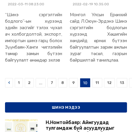
чиглэлийн төмөр
2022-03-11 08:23:00
2022-02-19 10:35:00
замын бүтээн
байгуулалт эхэллээ
“Шинэ сэргэлтийн
Монгол Улсын Ерөнхий
бодлого”-ын хүрээнд
сайд Л.Оюун-Эрдэнэ Шинэ
эдийн засгийг тэлэх чухал
сэргэлтийн бодлогын
ач холбогдолтой, экспорт,
хүрээнд Хөшигийн
импортын шинэ гарц болох
хөндийд өрнөх бүтээн
Зүүнбаян-Ханги чиглэлийн
байгуулалтын зарим ажлын
төмөр замын бүтээн
зураг төсөл, газрын
байгуулалт өнөөдөр эхлэв
байршилтай танилцлаа.
Prev
1
2
...
7
8
9
10
11
12
13
ШИНЭ МЭДЭЭ
Н.Номтойбаяр: Аймгуудад
тулгамдаж буй асуудлуудыг