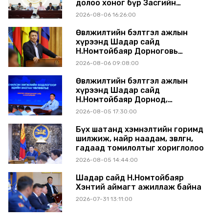
долоо хоног бүр Засгийн
газрын хуралдаанд
2026-08-06 16:26:00
танилцуулж, шийдвэрлүүлнэ
Өвөлжилтийн бэлтгэл ажлын
хүрээнд Шадар сайд
Н.Номтойбаяр Дорноговь
аймагт ажиллав
2026-08-06 09:08:00
Өвөлжилтийн бэлтгэл ажлын
хүрээнд Шадар сайд
Н.Номтойбаяр Дорнод,
Сүхбаатар аймагт ажиллав
2026-08-05 17:30:00
Бүх шатанд хэмнэлтийн горимд
шилжиж, найр наадам, зөвлөгөөн,
гадаад томилолтыг хориглолоо
2026-08-05 14:44:00
Шадар сайд Н.Номтойбаяр
Хэнтий аймагт ажиллаж байна
2026-07-31 13:11:00