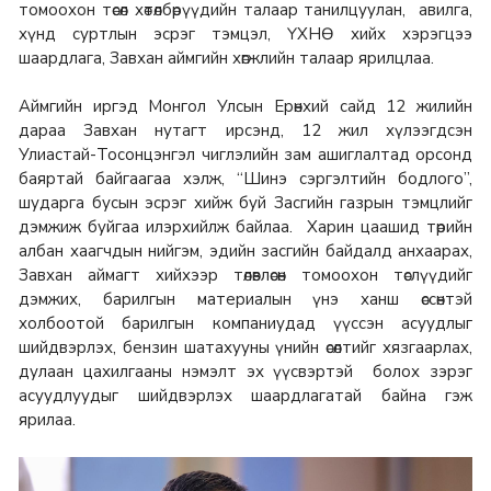
томоохон төсөл хөтөлбөрүүдийн талаар танилцуулан, авилга,
хүнд суртлын эсрэг тэмцэл, ҮХНӨ хийх хэрэгцээ
шаардлага, Завхан аймгийн хөгжлийн талаар ярилцлаа.
Аймгийн иргэд Монгол Улсын Ерөнхий сайд 12 жилийн
дараа Завхан нутагт ирсэнд, 12 жил хүлээгдсэн
Улиастай-Тосонцэнгэл чиглэлийн зам ашиглалтад орсонд
баяртай байгаагаа хэлж, “Шинэ сэргэлтийн бодлого”,
шударга бусын эсрэг хийж буй Засгийн газрын тэмцлийг
дэмжиж буйгаа илэрхийлж байлаа. Харин цаашид төрийн
албан хаагчдын нийгэм, эдийн засгийн байдалд анхаарах,
Завхан аймагт хийхээр төлөвлөсөн томоохон төслүүдийг
дэмжих, барилгын материалын үнэ ханш өссөнтэй
холбоотой барилгын компаниудад үүссэн асуудлыг
шийдвэрлэх, бензин шатахууны үнийн өсөлтийг хязгаарлах,
дулаан цахилгааны нэмэлт эх үүсвэртэй болох зэрэг
асуудлуудыг шийдвэрлэх шаардлагатай байна гэж
ярилаа.