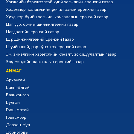
Хөгжлийн бэрхшээлтэй хүний хөгжлийн ерөнхий газар
Хөдөлмөр, халамжийн үйлчилгээний ерөнхий газар
Хүүхэд, гэр бүлийн хөгжил, хамгааллын ерөнхий газар
Цаг уур, орчны шинжилгээний газар
Цагдаагийн ерөнхий газар
Шүүх Шинжилгээний Ерөнхий Газар
Шүүхийн шийдвэр гүйцэтгэх ерөнхий газар
Эм, эмнэлгийн хэрэгслийн хяналт, зохицуулалтын газар
Эрүүл мэндийн даатгалын ерөнхий газар
АЙМАГ
Архангай
Баян-Өлгий
Баянхонгор
Булган
Говь-Алтай
Говьсүмбэр
Дархан-Уул
Дорноговь