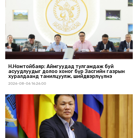
Н.Номтойбаяр: Аймгуудад тулгамдаж буй
асуудлуудыг долоо хоног бүр Засгийн газрын
хуралдаанд танилцуулж, шийдвэрлүүлнэ
2026-08-06 16:26:00