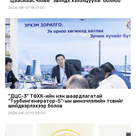
“Цааснаас чөлөөлье” зөвлөлдөх хэлэлцүүлэг боллоо
2026-08-07 18:17:00
"ДЦС-3” ТӨХК-ийн нэн шаардлагатай
“Турбингенератор-5”-ын шинэчлэлийн төсвийг
шийдвэрлэхээр болов
2026-08-07 17:08:00