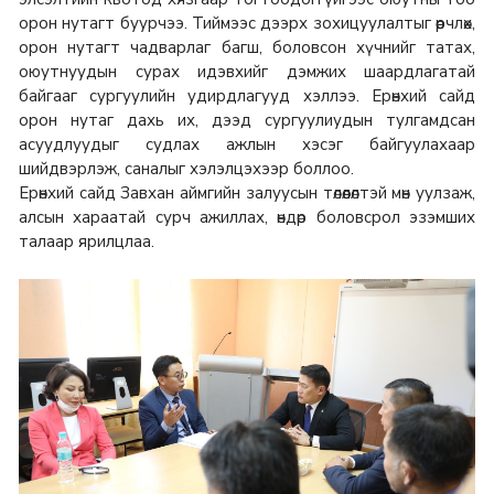
орон нутагт буурчээ. Тиймээс дээрх зохицуулалтыг өөрчлөх,
орон нутагт чадварлаг багш, боловсон хүчнийг татах,
оюутнуудын сурах идэвхийг дэмжих шаардлагатай
байгааг сургуулийн удирдлагууд хэллээ. Ерөнхий сайд
орон нутаг дахь их, дээд сургуулиудын тулгамдсан
асуудлуудыг судлах ажлын хэсэг байгуулахаар
шийдвэрлэж, саналыг хэлэлцэхээр боллоо.
Ерөнхий сайд Завхан аймгийн залуусын төлөөлөлтэй мөн уулзаж,
алсын хараатай сурч ажиллах, өндөр боловсрол эзэмших
талаар ярилцлаа.