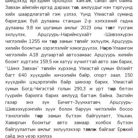
шийдэхэд иргэдийн оролцоог хангаж, санал авч байна.
Завхан аймгийн иргэд дараах төсөл, ажлуудыг нэн тэргүүнд
хийх шаардлагатай гэж үзлээ. Үүнд Улиастай суманд
баригдаж буй дулааны станцын 2-р хэлхээний гадна
дулааны 9,8 км шугамын ажлыг 2023 оны төсөвт тусгаж
эхлүүлэх, Арцсуурь-Нарийнсухайт -Шивээхүрэн
чиглэлийн 1255 км төмөр замын төслийг эхлүүлж, Арцсуурь
хилийн боомтын зэрэглэлийг нэмэгдүүлэх, Нөмрөг-Улаангом
чиглэлийн А18 дугаартай автозамаас Арцсуурь хилийн
боомт хүртэлх 159,5 км хатуу хучилттай авто зам барих,
“Шинэ Завхан” төслийн хүрээнд Улиастай сумын Өлзийт
багт 640 хүүхдийн хичээлийн байр, спорт заал, 150
хүүхдийн цэцэрлэгийн байр шинээр барих, Улиастай
сумын Богд-Чигэстэй голын 290,3 м урт төмөр бетон
гүүрийн барилга барих ажлууд багтаж байна. Засгийн
газар энэ зун Бичигт-Зүүнхатавч, Арцсуурь-
Шивээхүрэнгийн зүүн болон баруун чиглэлийн босоо
тэнхлэгийн төмөр замын бүтээн байгуулалт, Ульхан,
Хавиргын боомтыг авто замаар холбох бүтээн
байгуулалтын ажлыг эхлүүлэхээр төлөвлөж байгааг Ерөнхий
сайд энэ үеэр хэллээ.