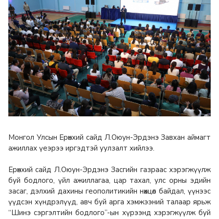
Монгол Улсын Ерөнхий сайд Л.Оюун-Эрдэнэ Завхан аймагт
ажиллах үеэрээ иргэдтэй уулзалт хийлээ.
Ерөнхий сайд Л.Оюун-Эрдэнэ Засгийн газраас хэрэгжүүлж
буй бодлого, үйл ажиллагаа, цар тахал, улс орны эдийн
засаг, дэлхий дахины геополитикийн нөхцөл байдал, үүнээс
үүдсэн хүндрэлүүд, авч буй арга хэмжээний талаар ярьж
“Шинэ сэргэлтийн бодлого”-ын хүрээнд хэрэгжүүлж буй