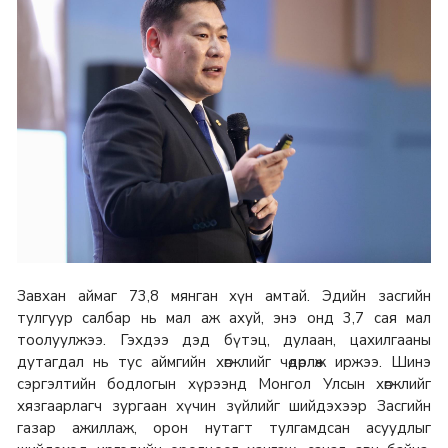
Завхан аймаг 73,8 мянган хүн амтай. Эдийн засгийн
тулгуур салбар нь мал аж ахуй, энэ онд 3,7 сая мал
тоолуулжээ. Гэхдээ дэд бүтэц, дулаан, цахилгааны
дутагдал нь тус аймгийн хөгжлийг чөдөрлөж иржээ. Шинэ
сэргэлтийн бодлогын хүрээнд Монгол Улсын хөгжлийг
хязгаарлагч зургаан хүчин зүйлийг шийдэхээр Засгийн
газар ажиллаж, орон нутагт тулгамдсан асуудлыг