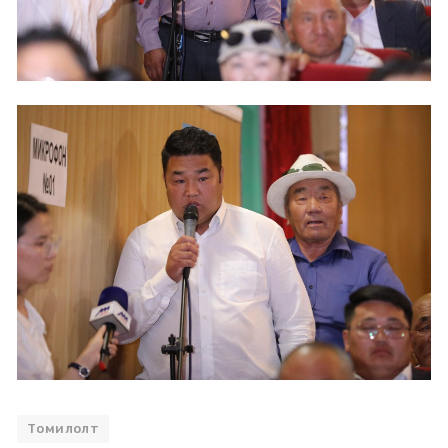
Томилолт