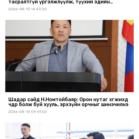
тасралтгүй үргэлжлүүлж, түүхий эдийн
хангамжийг баталгаажуулах үүрэг өгөв
2026-08-10 14:43:00
Шадар сайд Н.Номтойбаяр: Орон нутаг хөгжихөд
чөдөр болж буй хууль, эрхзүйн орчныг шинэчилнэ
2026-08-10 09:41:00