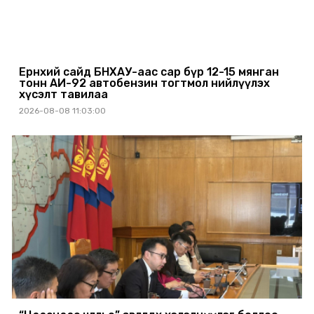
Ерөнхий сайд БНХАУ-аас сар бүр 12-15 мянган
тонн АИ-92 автобензин тогтмол нийлүүлэх
хүсэлт тавилаа
2026-08-08 11:03:00