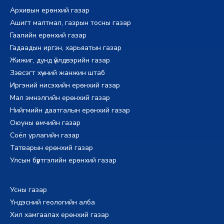
Архивын ерөнхий газар
Ашигт малтмал, газрын тосны газар
Гаалийн ерөнхий газар
Гадаадын иргэн, харьяатын газар
Жижиг, дунд үйлдвэрийн газар
Зэвсэгт хүчний жанжин штаб
Иргэний нисэхийн ерөнхий газар
Мал эмнэлгийн ерөнхий газар
Нийгмийн даатгалын ерөнхий газар
Оюуны өмчийн газар
Соёл урлагийн газар
Татварын ерөнхий газар
Улсын бүртгэлийн ерөнхий газар
Усны газар
Үндэсний геологийн алба
Хил хамгаалах ерөнхий газар