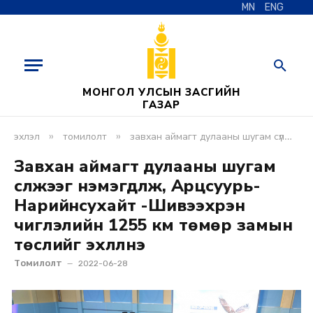
MN
ENG
МОНГОЛ УЛСЫН ЗАСГИЙН
ГАЗАР
»
»
эхлэл
томилолт
завхан аймагт дулааны шугам сүлжээг нэмэгдүүлж, арцсуурь-нарийнсухайт -шивээхүрэн чиглэлийн 1255 км төмөр замын төслийг эхлүүлнэ
Завхан аймагт дулааны шугам
сүлжээг нэмэгдүүлж, Арцсуурь-
Нарийнсухайт -Шивээхүрэн
чиглэлийн 1255 км төмөр замын
төслийг эхлүүлнэ
Томилолт
2022-06-28