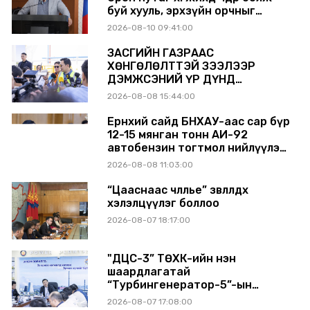
буй хууль, эрхзүйн орчныг
шинэчилнэ
2026-08-10 09:41:00
ЗАСГИЙН ГАЗРААС
ХӨНГӨЛӨЛТТЭЙ ЗЭЭЛЭЭР
ДЭМЖСЭНИЙ ҮР ДҮНД
ШАТАХУУН ХАДГАЛАХ САВНУУД
2026-08-08 15:44:00
ЭХНЭЭСЭЭ АШИГЛАЛТАД ОРЖ
БАЙНА
Ерөнхий сайд БНХАУ-аас сар бүр
12-15 мянган тонн АИ-92
автобензин тогтмол нийлүүлэх
хүсэлт тавилаа
2026-08-08 11:03:00
“Цааснаас чөлөөлье” зөвлөлдөх
хэлэлцүүлэг боллоо
2026-08-07 18:17:00
"ДЦС-3” ТӨХК-ийн нэн
шаардлагатай
“Турбингенератор-5”-ын
шинэчлэлийн төсвийг
2026-08-07 17:08:00