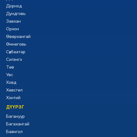
Дорнод
Дундговь
Завхан
Орхон
Өвөрхангай
Өмнөговь
Сүхбаатар
Сэлэнгэ
Төв
Увс
Ховд
Хөвсгөл
Хэнтий
ДҮҮРЭГ
Багануур
Багахангай
Баянгол