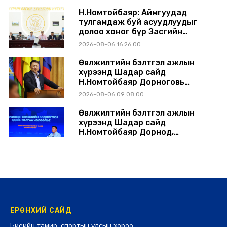
шийдвэрлэхээр болов
Н.Номтойбаяр: Аймгуудад
тулгамдаж буй асуудлуудыг
долоо хоног бүр Засгийн
газрын хуралдаанд
2026-08-06 16:26:00
танилцуулж, шийдвэрлүүлнэ
Өвөлжилтийн бэлтгэл ажлын
хүрээнд Шадар сайд
Н.Номтойбаяр Дорноговь
аймагт ажиллав
2026-08-06 09:08:00
Өвөлжилтийн бэлтгэл ажлын
хүрээнд Шадар сайд
Н.Номтойбаяр Дорнод,
Сүхбаатар аймагт ажиллав
2026-08-05 17:30:00
ЕРӨНХИЙ САЙД
Биеийн тамир, спортын улсын хороо