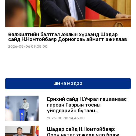
Өвөлжилтийн бэлтгэл ажлын хүрээнд Шадар
сайд Н.Номтойбаяр Дорноговь аймагт ажиллав
2026-08-06 09:08:00
ШИНЭ МЭДЭЭ
Ерөнхий сайд Н.Учрал гацаанаас
гарсан Газрын тосны
үйлдвэрийн бүтээн
байгуулалтыг тасралтгүй
2026-08-10 14:43:00
үргэлжлүүлж, түүхий эдийн
хангамжийг баталгаажуулах
Шадар сайд Н.Номтойбаяр:
үүрэг өгөв
Орон нутаг хөгжихөд чөдөр болж