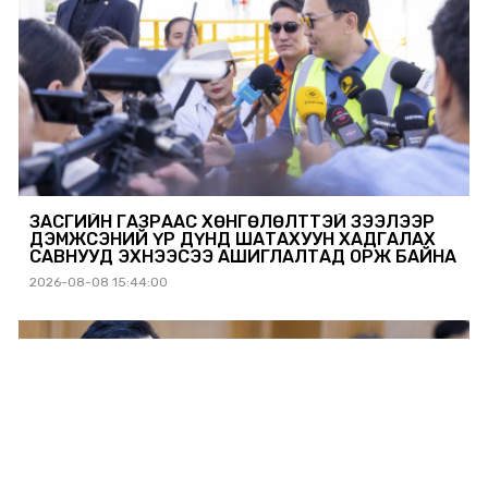
ЗАСГИЙН ГАЗРААС ХӨНГӨЛӨЛТТЭЙ ЗЭЭЛЭЭР
ДЭМЖСЭНИЙ ҮР ДҮНД ШАТАХУУН ХАДГАЛАХ
САВНУУД ЭХНЭЭСЭЭ АШИГЛАЛТАД ОРЖ БАЙНА
2026-08-08 15:44:00