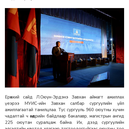
Ерөнхий сайд Л.Оюун-Эрдэнэ Завхан аймагт ажиллах
үеэрээ МУИС-ийн Завхан салбар сургуулийн үйл
ажиллагаатай танилцлаа. Тус сургууль 960 оюутны хүчин
чадалтай ч өнөөдрийн байдлаар бакалавр, магистрын ангид
225 оюутан суралцаж байна. Их, дээд сургуулийн
элсэлтийн квотод хязгаар тогтоодоггүйгээс оюутны тоо