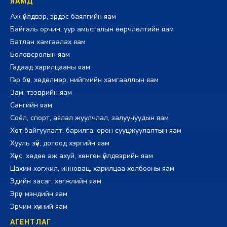
ЯАМД
Аж үйлдвэр, эрдэс баялгийн яам
Байгаль орчин, уур амьсгалын өөрчлөлтийн яам
Батлан хамгаалах яам
Боловсролын яам
Гадаад харилцааны яам
Гэр бүл, хөдөлмөр, нийгмийн хамгааллын яам
Зам, тээврийн яам
Сангийн яам
Соёл, спорт, аялал жуулчлал, залуучуудын яам
Хот байгуулалт, барилга, орон сууцжуулалтын яам
Хууль зүй, дотоод хэргийн яам
Хүнс, хөдөө аж ахуй, хөнгөн үйлдвэрийн яам
Цахим хөгжил, инновац, харилцаа холбооны яам
Эдийн засаг, хөгжлийн яам
Эрүүл мэндийн яам
Эрчим хүчний яам
АГЕНТЛАГ