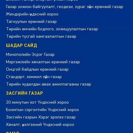
Газар зохион байгуулалт, геодези, зураг зүйн ерөнхий газар
Жендэрийн үндэсний хороо
Тагнуулын ерөнхий газар
Төрийн өмчийн бодлого, зохицуулалтын газар
Төрийн тусгай хамгаалалтын газар
ШАДАР САЙД
Монополийн Эсрэг Газар
Мэргэжлийн хяналтын ерөнхий газар
Онцгой байдлын ерөнхий газар
Стандарт, хэмжил зүйн газар
Төрийн худалдан авах ажиллагааны газар
ЗАСГИЙН ГАЗАР
20 минутын хот Үндэсний хороо
Боомтын сэргэлтийн Үндэсний хороо
Засгийн газрын Хэрэг эрхлэх газар
Хяналт, үнэлгээний Үндэсний хороо