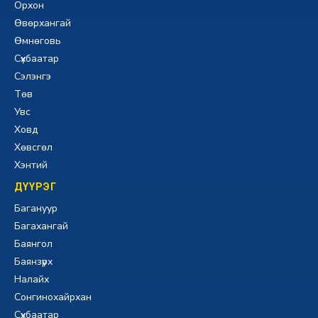
Орхон
Өвөрхангай
Өмнөговь
Сүхбаатар
Сэлэнгэ
Төв
Увс
Ховд
Хөвсгөл
Хэнтий
ДҮҮРЭГ
Багануур
Багахангай
Баянгол
Баянзүрх
Налайх
Сонгинохайрхан
Сүхбаатар