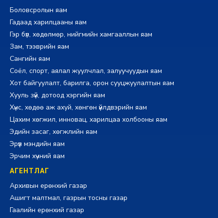
Боловсролын яам
Гадаад харилцааны яам
Гэр бүл, хөдөлмөр, нийгмийн хамгааллын яам
Зам, тээврийн яам
Сангийн яам
Соёл, спорт, аялал жуулчлал, залуучуудын яам
Хот байгуулалт, барилга, орон сууцжуулалтын яам
Хууль зүй, дотоод хэргийн яам
Хүнс, хөдөө аж ахуй, хөнгөн үйлдвэрийн яам
Цахим хөгжил, инновац, харилцаа холбооны яам
Эдийн засаг, хөгжлийн яам
Эрүүл мэндийн яам
Эрчим хүчний яам
АГЕНТЛАГ
Архивын ерөнхий газар
Ашигт малтмал, газрын тосны газар
Гаалийн ерөнхий газар