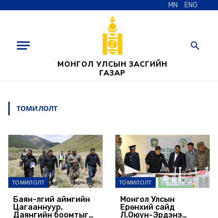
MN
ENG
МОНГОЛ УЛСЫН ЗАСГИЙН
ГАЗАР
ТОМИЛОЛТ
ТОМИЛОЛТ
ТОМИЛОЛТ
Баян-Өлгий аймгийн
Монгол Улсын
Цагааннуур,
Ерөнхий сайд
Даянгийн боомтыг
Л.Оюун-Эрдэнэ