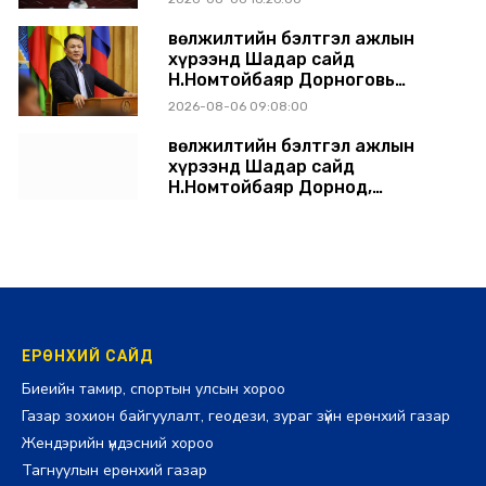
танилцуулж, шийдвэрлүүлнэ
Өвөлжилтийн бэлтгэл ажлын
хүрээнд Шадар сайд
Н.Номтойбаяр Дорноговь
аймагт ажиллав
2026-08-06 09:08:00
Өвөлжилтийн бэлтгэл ажлын
хүрээнд Шадар сайд
Н.Номтойбаяр Дорнод,
Сүхбаатар аймагт ажиллав
2026-08-05 17:30:00
ЕРӨНХИЙ САЙД
Биеийн тамир, спортын улсын хороо
Газар зохион байгуулалт, геодези, зураг зүйн ерөнхий газар
Жендэрийн үндэсний хороо
Тагнуулын ерөнхий газар