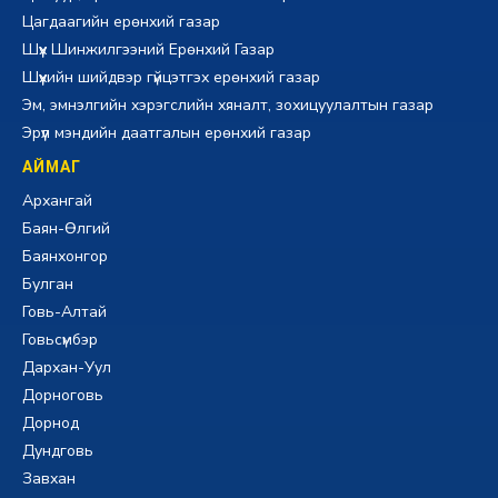
Цагдаагийн ерөнхий газар
Шүүх Шинжилгээний Ерөнхий Газар
Шүүхийн шийдвэр гүйцэтгэх ерөнхий газар
Эм, эмнэлгийн хэрэгслийн хяналт, зохицуулалтын газар
Эрүүл мэндийн даатгалын ерөнхий газар
АЙМАГ
Архангай
Баян-Өлгий
Баянхонгор
Булган
Говь-Алтай
Говьсүмбэр
Дархан-Уул
Дорноговь
Дорнод
Дундговь
Завхан