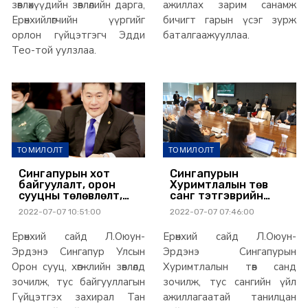
зөвлөхүүдийн зөвлөлийн дарга,
ажиллах зарим санамж
Ерөнхийлөгчийн үүргийг
бичигт гарын үсэг зурж
орлон гүйцэтгэгч Эдди
баталгаажууллаа.
Тео-той уулзлаа.
ТОМИЛОЛТ
ТОМИЛОЛТ
Сингапурын хот
Сингапурын
байгуулалт, орон
Хуримтлалын төв
сууцны төлөвлөлт,
санг тэтгэврийн
түрээсийн орон
үйлчилгээтэй
2022-07-07 10:51:00
2022-07-07 07:46:00
сууцны сонголт,
уялдуулсан
менежментийн
туршлагыг
Ерөнхий сайд Л.Оюун-
Ерөнхий сайд Л.Оюун-
талаар санал
нэвтрүүлнэ
солилцлоо
Эрдэнэ Сингапур Улсын
Эрдэнэ Сингапурын
Орон сууц, хөгжлийн зөвлөлд
Хуримтлалын төв санд
зочилж, тус байгууллагын
зочилж, тус сангийн үйл
Гүйцэтгэх захирал Тан
ажиллагаатай танилцан