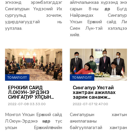
эгнээнд эрэмбэлэгддэг
айлчлалынхаа хүрээнд энэ
Сингапурын Үндэсний Их
сарын 8-ны өдөр Бүгд
сургуульд зочилж,
Найрамдах Сингапур
удирдлагуудтай нь
Улсын Ерөнхий сайд Ли
уулзлаа.
Сиен Лүн-тэй хэлэлцээ
хийв.
ТОМИЛОЛТ
ТОМИЛОЛТ
ЕРӨНХИЙ САЙД
Сингапур Улстай
Л.ОЮУН-ЭРДЭНЭ
хамтран ажиллах
СИНГАПУР УЛСЫН
зарим санамж
ЕРӨНХИЙЛӨГЧИЙН
бичгийг
2022-07-08 03:33:00
2022-07-07 12:47:00
ЗӨВЛӨХҮҮДИЙН
баталгаажууллаа
ЗӨВЛӨЛИЙН ДАРГА,
Монгол Улсын Ерөнхий сайд
Сингапурын хамтын
ЕРӨНХИЙЛӨГЧИЙН
ҮҮРГИЙГ ОРЛОН
Л.Оюун-Эрдэнэ өнөөдөр тус
ажиллагааны
ГҮЙЦЭТГЭГЧТЭЙ
улсын Ерөнхийлөгчийн
байгууллагатай хамтран
УУЛЗЛАА