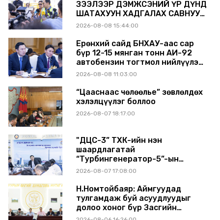
ЗЭЭЛЭЭР ДЭМЖСЭНИЙ ҮР ДҮНД
ШАТАХУУН ХАДГАЛАХ САВНУУД
ЭХНЭЭСЭЭ АШИГЛАЛТАД ОРЖ
2026-08-08 15:44:00
БАЙНА
Ерөнхий сайд БНХАУ-аас сар
бүр 12-15 мянган тонн АИ-92
автобензин тогтмол нийлүүлэх
хүсэлт тавилаа
2026-08-08 11:03:00
“Цааснаас чөлөөлье” зөвлөлдөх
хэлэлцүүлэг боллоо
2026-08-07 18:17:00
"ДЦС-3” ТӨХК-ийн нэн
шаардлагатай
“Турбингенератор-5”-ын
шинэчлэлийн төсвийг
2026-08-07 17:08:00
шийдвэрлэхээр болов
Н.Номтойбаяр: Аймгуудад
тулгамдаж буй асуудлуудыг
долоо хоног бүр Засгийн
газрын хуралдаанд
2026-08-06 16:26:00