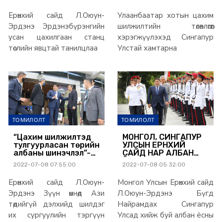
станц төслийн
Сингапур Улстай
явцтай танилцлаа
хамтарна
Ерөнхий сайд Л.Оюун-
Улаанбаатар хотын цахим
Эрдэнэ Эрдэнэбүрэнгийн
шилжилтийн төлөвлөгөөг
усан цахилгаан станц
хэрэгжүүлэхэд Сингапур
төслийн явцтай танилцлаа
Улстай хамтарна
ТОМИЛОЛТ
ТОМИЛОЛТ
“Цахим шилжилтэд
МОНГОЛ, СИНГАПУР
тулгуурласан төрийн
УЛСЫН ЕРӨНХИЙ
албаны шинэчлэл”-
САЙД НАР АЛБАН
ийг Сингапурын
ЁСНЫ ХЭЛЭЛЦЭЭ
2022-07-08 07:55:00
2022-07-08 05:32:00
Үндэсний их
ХИЙЛЭЭ
сургуультай
Ерөнхий сайд Л.Оюун-
Монгол Улсын Ерөнхий сайд
хамтран
хэрэгжүүлнэ
Эрдэнэ Зүүн өмнөд Ази
Л.Оюун-Эрдэнэ Бүгд
төдийгүй дэлхийд шилдэг
Найрамдах Сингапур
их сургуулийн тэргүүн
Улсад хийж буй албан ёсны