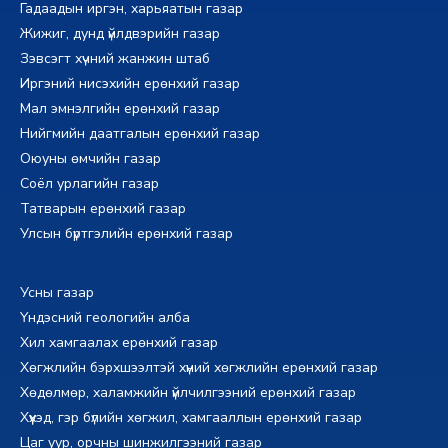
Гадаадын иргэн, харьяатын газар
Жижиг, дунд үйлдвэрийн газар
Зэвсэгт хүчний жанжин штаб
Иргэний нисэхийн ерөнхий газар
Мал эмнэлгийн ерөнхий газар
Нийгмийн даатгалын ерөнхий газар
Оюуны өмчийн газар
Соёл урлагийн газар
Татварын ерөнхий газар
Улсын бүртгэлийн ерөнхий газар
Усны газар
Үндэсний геологийн алба
Хил хамгаалах ерөнхий газар
Хөгжлийн бэрхшээлтэй хүний хөгжлийн ерөнхий газар
Хөдөлмөр, халамжийн үйлчилгээний ерөнхий газар
Хүүхэд, гэр бүлийн хөгжил, хамгааллын ерөнхий газар
Цаг уур, орчны шинжилгээний газар