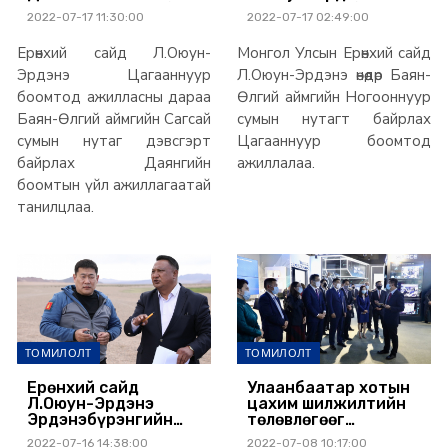
авто замаар холбож
Цагааннуур боомтод
2022-07-17 11:30:00
2022-07-17 02:49:00
байна
ажиллалаа
Ерөнхий сайд Л.Оюун-
Монгол Улсын Ерөнхий сайд
Эрдэнэ Цагааннуур
Л.Оюун-Эрдэнэ өнөөдөр Баян-
боомтод ажилласны дараа
Өлгий аймгийн Ногооннуур
Баян-Өлгий аймгийн Сагсай
сумын нутагт байрлах
сумын нутаг дэвсгэрт
Цагааннуур боомтод
байрлах Даянгийн
ажиллалаа.
боомтын үйл ажиллагаатай
танилцлаа.
ТОМИЛОЛТ
ТОМИЛОЛТ
Ерөнхий сайд
Улаанбаатар хотын
Л.Оюун-Эрдэнэ
цахим шилжилтийн
Эрдэнэбүрэнгийн
төлөвлөгөөг
усан цахилгаан
хэрэгжүүлэхэд
2022-07-16 14:38:00
2022-07-08 10:17:00