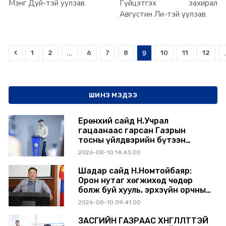
Мэнг Дуй-тэй уулзав.
Гүйцэтгэх захирал
Августин Ли-тэй уулзав.
Prev
1
2
...
6
7
8
9
10
11
12
.
ШИНЭ МЭДЭЭ
Ерөнхий сайд Н.Учрал
гацаанаас гарсан Газрын
тосны үйлдвэрийн бүтээн
байгуулалтыг тасралтгүй
2026-08-10 14:43:00
үргэлжлүүлж, түүхий эдийн
хангамжийг баталгаажуулах
Шадар сайд Н.Номтойбаяр:
үүрэг өгөв
Орон нутаг хөгжихөд чөдөр
болж буй хууль, эрхзүйн орчныг
шинэчилнэ
2026-08-10 09:41:00
ЗАСГИЙН ГАЗРААС ХӨНГӨЛӨЛТТЭЙ