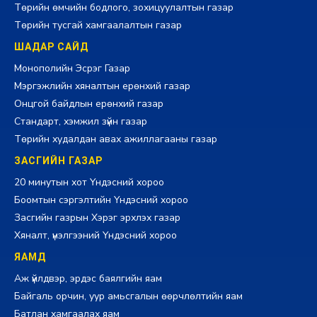
Төрийн өмчийн бодлого, зохицуулалтын газар
Төрийн тусгай хамгаалалтын газар
ШАДАР САЙД
Монополийн Эсрэг Газар
Мэргэжлийн хяналтын ерөнхий газар
Онцгой байдлын ерөнхий газар
Стандарт, хэмжил зүйн газар
Төрийн худалдан авах ажиллагааны газар
ЗАСГИЙН ГАЗАР
20 минутын хот Үндэсний хороо
Боомтын сэргэлтийн Үндэсний хороо
Засгийн газрын Хэрэг эрхлэх газар
Хяналт, үнэлгээний Үндэсний хороо
ЯАМД
Аж үйлдвэр, эрдэс баялгийн яам
Байгаль орчин, уур амьсгалын өөрчлөлтийн яам
Батлан хамгаалах яам