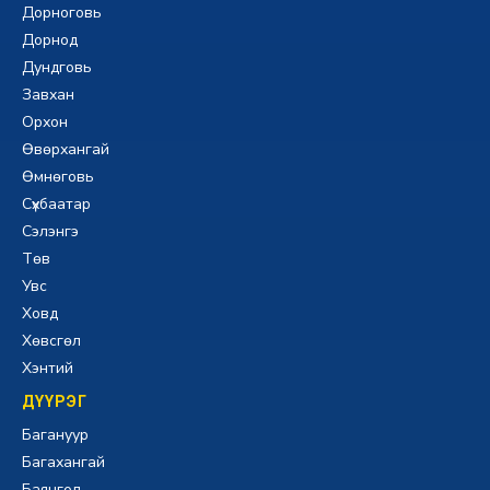
Дорноговь
Дорнод
Дундговь
Завхан
Орхон
Өвөрхангай
Өмнөговь
Сүхбаатар
Сэлэнгэ
Төв
Увс
Ховд
Хөвсгөл
Хэнтий
ДҮҮРЭГ
Багануур
Багахангай
Баянгол