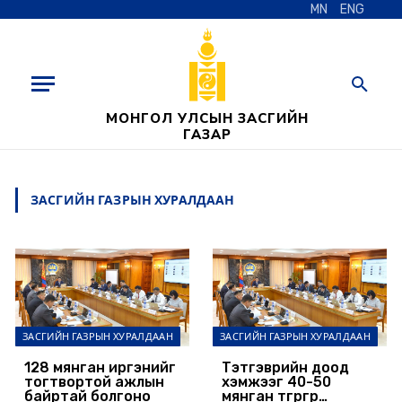
MN
ENG
МОНГОЛ УЛСЫН ЗАСГИЙН
ГАЗАР
ЗАСГИЙН ГАЗРЫН ХУРАЛДААН
ЗАСГИЙН ГАЗРЫН ХУРАЛДААН
ЗАСГИЙН ГАЗРЫН ХУРАЛДААН
128 мянган иргэнийг
Тэтгэврийн доод
тогтвортой ажлын
хэмжээг 40-50
байртай болгоно
мянган төгрөгөөр