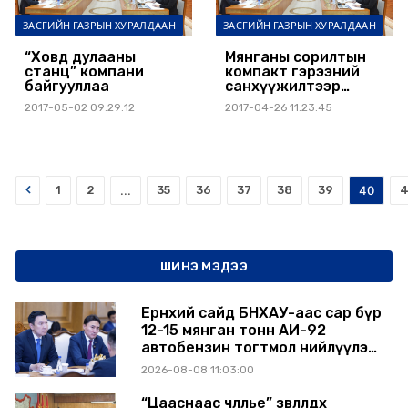
ЗАСГИЙН ГАЗРЫН ХУРАЛДААН
ЗАСГИЙН ГАЗРЫН ХУРАЛДААН
“Ховд дулааны
Мянганы сорилтын
станц” компани
компакт гэрээний
байгууллаа
санхүүжилтээр
Улаанбаатарын усан
2017-05-02 09:29:12
2017-04-26 11:23:45
хангамжийг
нэмэгдүүлнэ
Prev
1
2
...
35
36
37
38
39
40
4
ШИНЭ МЭДЭЭ
Ерөнхий сайд БНХАУ-аас сар бүр
12-15 мянган тонн АИ-92
автобензин тогтмол нийлүүлэх
хүсэлт тавилаа
2026-08-08 11:03:00
“Цааснаас чөлөөлье” зөвлөлдөх