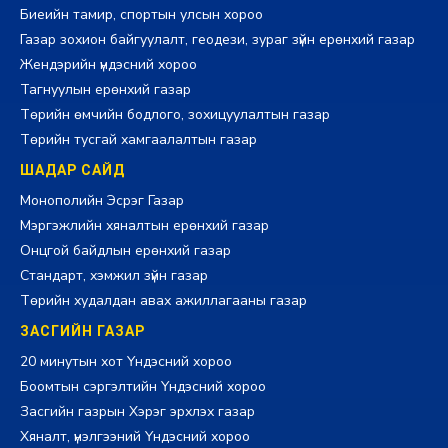
Биеийн тамир, спортын улсын хороо
Газар зохион байгуулалт, геодези, зураг зүйн ерөнхий газар
Жендэрийн үндэсний хороо
Тагнуулын ерөнхий газар
Төрийн өмчийн бодлого, зохицуулалтын газар
Төрийн тусгай хамгаалалтын газар
ШАДАР САЙД
Монополийн Эсрэг Газар
Мэргэжлийн хяналтын ерөнхий газар
Онцгой байдлын ерөнхий газар
Стандарт, хэмжил зүйн газар
Төрийн худалдан авах ажиллагааны газар
ЗАСГИЙН ГАЗАР
20 минутын хот Үндэсний хороо
Боомтын сэргэлтийн Үндэсний хороо
Засгийн газрын Хэрэг эрхлэх газар
Хяналт, үнэлгээний Үндэсний хороо