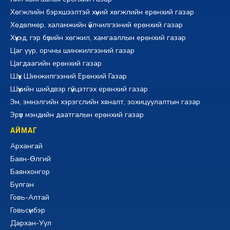
Хөгжлийн бэрхшээлтэй хүний хөгжлийн ерөнхий газар
Хөдөлмөр, халамжийн үйлчилгээний ерөнхий газар
Хүүхэд, гэр бүлийн хөгжил, хамгааллын ерөнхий газар
Цаг уур, орчны шинжилгээний газар
Цагдаагийн ерөнхий газар
Шүүх Шинжилгээний Ерөнхий Газар
Шүүхийн шийдвэр гүйцэтгэх ерөнхий газар
Эм, эмнэлгийн хэрэгслийн хяналт, зохицуулалтын газар
Эрүүл мэндийн даатгалын ерөнхий газар
АЙМАГ
Архангай
Баян-Өлгий
Баянхонгор
Булган
Говь-Алтай
Говьсүмбэр
Дархан-Уул