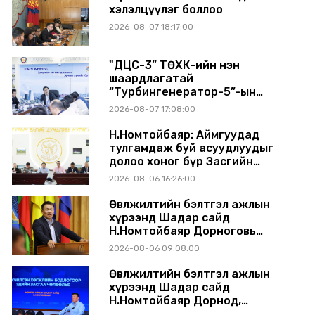
хэлэлцүүлэг боллоо
2026-08-07 18:17:00
"ДЦС-3” ТӨХК-ийн нэн
шаардлагатай
“Турбингенератор-5”-ын
шинэчлэлийн төсвийг
2026-08-07 17:08:00
шийдвэрлэхээр болов
Н.Номтойбаяр: Аймгуудад
тулгамдаж буй асуудлуудыг
долоо хоног бүр Засгийн
газрын хуралдаанд
2026-08-06 16:26:00
танилцуулж, шийдвэрлүүлнэ
Өвөлжилтийн бэлтгэл ажлын
хүрээнд Шадар сайд
Н.Номтойбаяр Дорноговь
аймагт ажиллав
2026-08-06 09:08:00
Өвөлжилтийн бэлтгэл ажлын
хүрээнд Шадар сайд
Н.Номтойбаяр Дорнод,
Сүхбаатар аймагт ажиллав