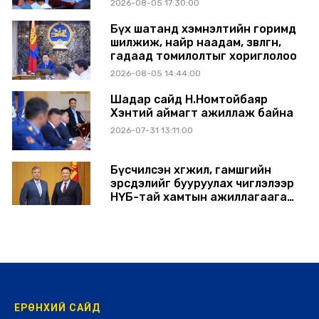
2026-08-05 17:30:00
Бүх шатанд хэмнэлтийн горимд
шилжиж, найр наадам, зөвлөгөөн,
гадаад томилолтыг хориглолоо
2026-08-05 14:44:00
Шадар сайд Н.Номтойбаяр
Хэнтий аймагт ажиллаж байна
2026-07-31 13:11:00
Бүсчилсэн хөгжил, гамшгийн
эрсдэлийг бууруулах чиглэлээр
НҮБ-тай хамтын ажиллагаагаа
өргөжүүлэхээр санал солилцлоо
2026-07-31 12:06:00
ЕРӨНХИЙ САЙД