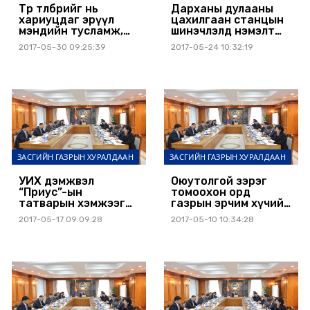
Төр төлбөрийг нь
Дарханы дулааны
хариуцдаг эрүүл
цахилгаан станцын
мэндийн тусламж,
шинэчлэлд нэмэлт
үйлчилгээтэй
хөрөнгө шаардлагатай
2017-05-30 09:25:39
2017-05-24 10:32:19
холбоотой журмыг
батлав
ЗАСГИЙН ГАЗРЫН ХУРАЛДААН
ЗАСГИЙН ГАЗРЫН ХУРАЛДААН
УИХ дэмжвэл
Оюутолгой зэрэг
“Приус”-ын
томоохон орд
татварын хэмжээг
газрын эрчим хүчийг
Засгийн газар
дотоодоос хангана
2017-05-17 09:09:28
2017-05-10 10:34:28
тогтоож, үйлчлэх
хугацааг сунгана