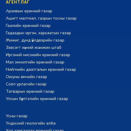
АГЕНТЛАГ
Архивын ерөнхий газар
Ашигт малтмал, газрын тосны газар
Гаалийн ерөнхий газар
Гадаадын иргэн, харьяатын газар
Жижиг, дунд үйлдвэрийн газар
Зэвсэгт хүчний жанжин штаб
Иргэний нисэхийн ерөнхий газар
Мал эмнэлгийн ерөнхий газар
Нийгмийн даатгалын ерөнхий газар
Оюуны өмчийн газар
Соёл урлагийн газар
Татварын ерөнхий газар
Улсын бүртгэлийн ерөнхий газар
Усны газар
Үндэсний геологийн алба
Хил хамгаалах ерөнхий газар