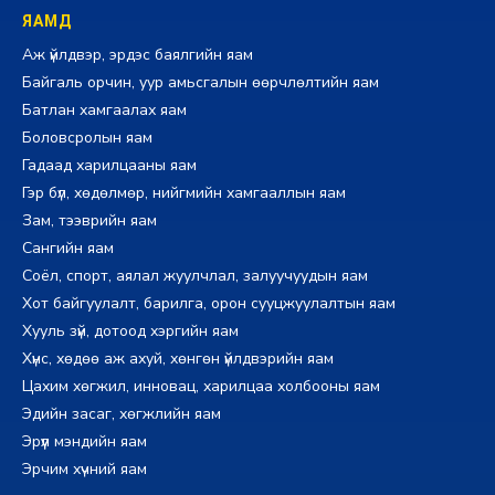
ЯАМД
Аж үйлдвэр, эрдэс баялгийн яам
Байгаль орчин, уур амьсгалын өөрчлөлтийн яам
Батлан хамгаалах яам
Боловсролын яам
Гадаад харилцааны яам
Гэр бүл, хөдөлмөр, нийгмийн хамгааллын яам
Зам, тээврийн яам
Сангийн яам
Соёл, спорт, аялал жуулчлал, залуучуудын яам
Хот байгуулалт, барилга, орон сууцжуулалтын яам
Хууль зүй, дотоод хэргийн яам
Хүнс, хөдөө аж ахуй, хөнгөн үйлдвэрийн яам
Цахим хөгжил, инновац, харилцаа холбооны яам
Эдийн засаг, хөгжлийн яам
Эрүүл мэндийн яам
Эрчим хүчний яам