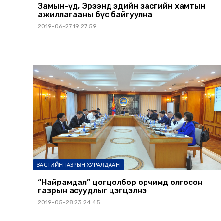
Замын-Үүд, Эрээнд эдийн засгийн хамтын
ажиллагааны бүс байгуулна
2019-06-27 19:27:59
ЗАСГИЙН ГАЗРЫН ХУРАЛДААН
“Найрамдал” цогцолбор орчимд олгосон
газрын асуудлыг цэгцэлнэ
2019-05-28 23:24:45