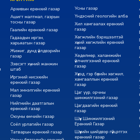
Усны газар
Архивын ерөнхий газар
Үндэсний геологийн алба
Ашигт малтмал, газрын
тосны газар
Хил хамгаалах ерөнхий
газар
Гаалийн ерөнхий газар
Хөгжлийн бэрхшээлтэй
Гадаадын иргэн,
хүний хөгжлийн ерөнхий
харьяатын газар
газар
Жижиг, дунд үйлдвэрийн
Хөдөлмөр, халамжийн
газар
үйлчилгээний ерөнхий
Зэвсэгт хүчний жанжин
газар
м
штаб
Хүүхэд, гэр бүлийн хөгжил,
Иргэний нисэхийн
хамгааллын ерөнхий
ерөнхий газар
газар
Мал эмнэлгийн ерөнхий
Цаг уур, орчны
газар
шинжилгээний газар
Нийгмийн даатгалын
Цагдаагийн ерөнхий
ерөнхий газар
газар
Оюуны өмчийн газар
Шүүх Шинжилгээний
Ерөнхий Газар
Соёл урлагийн газар
Шүүхийн шийдвэр гүйцэтгэх
Татварын ерөнхий газар
ерөнхий газар
Улсын бүртгэлийн ерөнхий