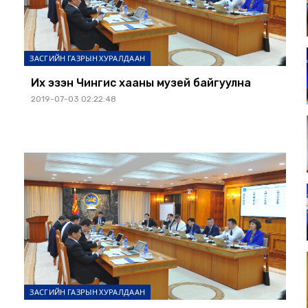
ЗАСГИЙН ГАЗРЫН ХУРАЛДААН
Их эзэн Чингис хааны музей байгуулна
2019-07-03 02:22:48
ЗАСГИЙН ГАЗРЫН ХУРАЛДААН