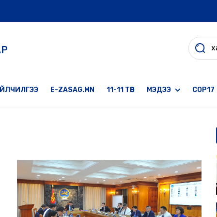
АР
ҮЙЛЧИЛГЭЭ
E-ZASAG.MN
11-11 ТӨВ
МЭДЭЭ
COP17