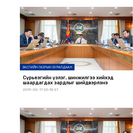
ЗАСГИЙН ГАЗРЫН ХУРАЛДААН
Сүрьеэгийн үзлэг, шинжилгээ хийхэд
шаардагдах зардлыг шийдвэрлэнэ
2019-05-17 00:18:57