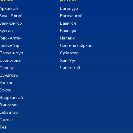
Архангай
Багануур
Баян-Өлгий
Багахангай
Баянхонгор
Баянгол
Булган
Баянзүрх
Говь-Алтай
Налайх
Говьсүмбэр
Сонгинохайрхан
Дархан-Уул
Сүхбаатар
Дорноговь
Хан-Уул
Дорнод
Чингэлтэй
Дундговь
Завхан
Орхон
Өвөрхангай
Өмнөговь
Сүхбаатар
Сэлэнгэ
Төв