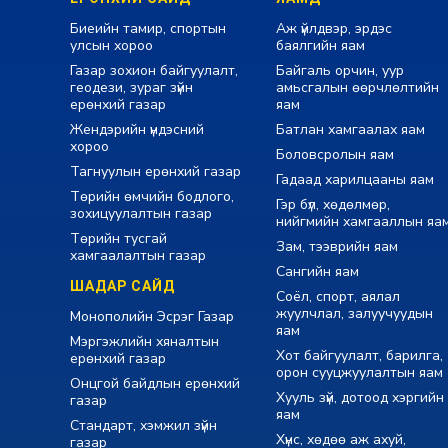
Биеийн тамир, спортын
Аж үйлдвэр, эрдэс
улсын хороо
баялгийн яам
Газар зохион байгуулалт,
Байгаль орчин, уур
геодези, зураг зүйн
амьсгалын өөрчлөлтийн
ерөнхий газар
яам
Жендэрийн үндэсний
Батлан хамгаалах яам
хороо
Боловсролын яам
Тагнуулын ерөнхий газар
Гадаад харилцааны яам
Төрийн өмчийн бодлого,
Гэр бүл, хөдөлмөр,
зохицуулалтын газар
нийгмийн хамгааллын яа
Төрийн тусгай
Зам, тээврийн яам
хамгаалалтын газар
Сангийн яам
ШАДАР САЙД
Соёл, спорт, аялал
жуулчлал, залуучуудын
Монополийн Эсрэг Газар
яам
Мэргэжлийн хяналтын
Хот байгуулалт, барилга,
ерөнхий газар
орон сууцжуулалтын яам
Онцгой байдлын ерөнхий
Хууль зүй, дотоод хэргийн
газар
яам
Стандарт, хэмжил зүйн
Хүнс, хөдөө аж ахуй,
газар