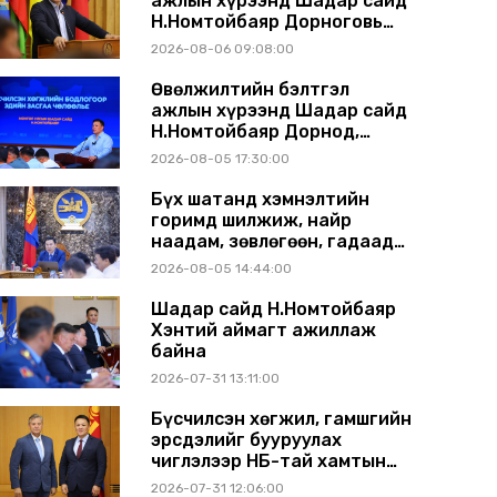
ажлын хүрээнд Шадар сайд
Н.Номтойбаяр Дорноговь
аймагт ажиллав
2026-08-06 09:08:00
Өвөлжилтийн бэлтгэл
ажлын хүрээнд Шадар сайд
Н.Номтойбаяр Дорнод,
Сүхбаатар аймагт ажиллав
2026-08-05 17:30:00
Бүх шатанд хэмнэлтийн
горимд шилжиж, найр
наадам, зөвлөгөөн, гадаад
томилолтыг хориглолоо
2026-08-05 14:44:00
Шадар сайд Н.Номтойбаяр
Хэнтий аймагт ажиллаж
байна
2026-07-31 13:11:00
Бүсчилсэн хөгжил, гамшгийн
эрсдэлийг бууруулах
чиглэлээр НҮБ-тай хамтын
ажиллагаагаа
2026-07-31 12:06:00