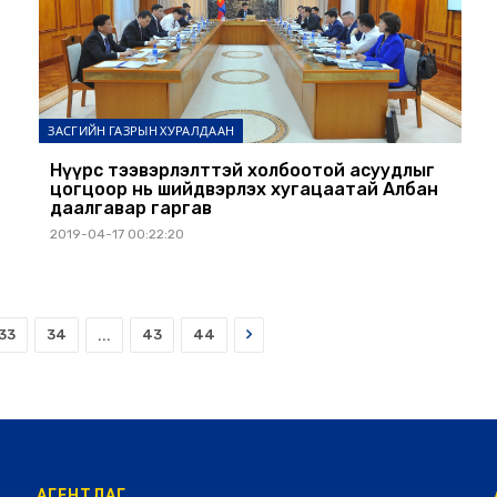
ЗАСГИЙН ГАЗРЫН ХУРАЛДААН
Нүүрс тээвэрлэлттэй холбоотой асуудлыг
цогцоор нь шийдвэрлэх хугацаатай Албан
даалгавар гаргав
2019-04-17 00:22:20
Next
33
34
...
43
44
АГЕНТЛАГ