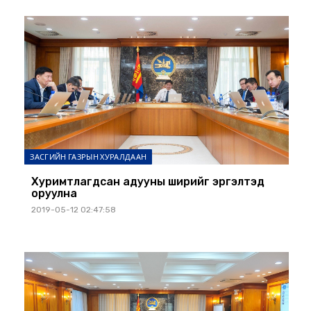
ЗАСГИЙН ГАЗРЫН ХУРАЛДААН
Хуримтлагдсан адууны ширийг эргэлтэд
оруулна
2019-05-12 02:47:58