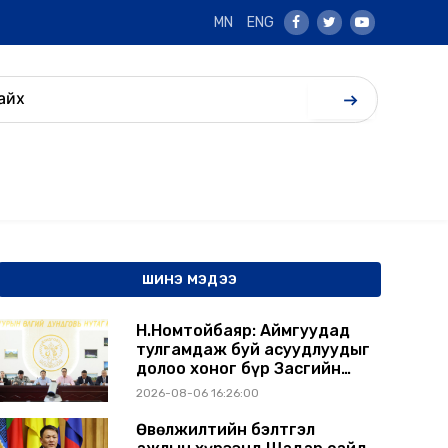
MN
ENG
Facebook
Twitter
Youtube
ШИНЭ МЭДЭЭ
Н.Номтойбаяр: Аймгуудад
тулгамдаж буй асуудлуудыг
долоо хоног бүр Засгийн
газрын хуралдаанд
2026-08-06 16:26:00
танилцуулж, шийдвэрлүүлнэ
Өвөлжилтийн бэлтгэл