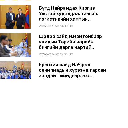
өргөжүүлэхээр санал
солилцлоо
Бүгд Найрамдах Киргиз
Улстай худалдаа, тээвэр,
логистикийн хамтын
ажиллагааг өргөжүүлнэ
2026-07-30 14:17:00
Шадар сайд Н.Номтойбаяр
яамдын Төрийн нарийн
бичгийн дарга нартай
шуурхай хуралдлаа
2026-07-30 12:21:00
Ерөнхий сайд Н.Учрал
олимпиадын хүрээнд гарсан
зардлыг шийдвэрлэж
өгөхөөр болов
2026-07-29 14:11:00