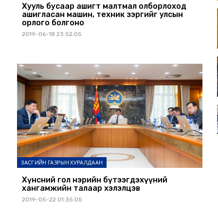
Хууль бусаар ашигт малтмал олборлоход
ашигласан машин, техник зэргийг улсын
орлого болгоно
2019-06-18 23:52:05
ЗАСГИЙН ГАЗРЫН ХУРАЛДААН
Хүнсний гол нэрийн бүтээгдэхүүний
хангамжийн талаар хэлэлцэв
2019-05-22 01:35:05