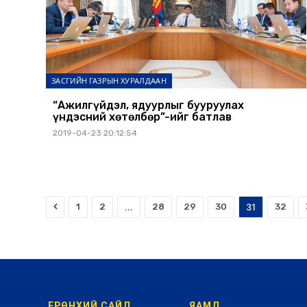
ЗАСГИЙН ГАЗРЫН ХУРАЛДААН
“Ажилгүйдэл, ядуурлыг бууруулах
үндэсний хөтөлбөр”-ийг батлав
2019-04-23 20:12:54
Prev
1
2
...
28
29
30
31
32
ЕРӨНХИЙ САЙД
ЯАМД