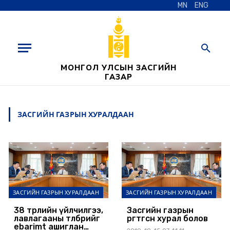
MN
ENG
МОНГОЛ УЛСЫН ЗАСГИЙН
ГАЗАР
ЗАСГИЙН ГАЗРЫН ХУРАЛДААН
ЗАСГИЙН ГАЗРЫН ХУРАЛДААН
ЗАСГИЙН ГАЗРЫН ХУРАЛДААН
38 төрлийн үйлчилгээ,
Засгийн газрын
лавлагааны төлбөрийг
өргөтгөсөн хурал болов
ebarimt ашиглан