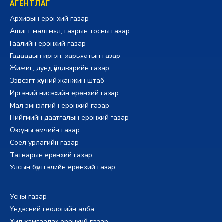
АГЕНТЛАГ
Архивын ерөнхий газар
Ашигт малтмал, газрын тосны газар
Гаалийн ерөнхий газар
Гадаадын иргэн, харьяатын газар
Жижиг, дунд үйлдвэрийн газар
Зэвсэгт хүчний жанжин штаб
Иргэний нисэхийн ерөнхий газар
Мал эмнэлгийн ерөнхий газар
Нийгмийн даатгалын ерөнхий газар
Оюуны өмчийн газар
Соёл урлагийн газар
Татварын ерөнхий газар
Улсын бүртгэлийн ерөнхий газар
Усны газар
Үндэсний геологийн алба
Хил хамгаалах ерөнхий газар