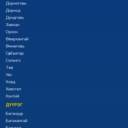
Дорноговь
Дорнод
Дундговь
Завхан
Орхон
Өвөрхангай
Өмнөговь
Сүхбаатар
Сэлэнгэ
Төв
Увс
Ховд
Хөвсгөл
Хэнтий
ДҮҮРЭГ
Багануур
Багахангай
Баянгол