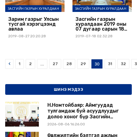
ЗАСГИЙН ГАЗРЫН ХУРАЛДААН
ЗАСГИЙН ГАЗРЫН ХУРАЛДААН
Зарим газрыг Улсын
Засгийн газрын
тусгай хэрэгцээнд
хуралдаан 2019 оны
авлаа
07 дугаар сарын 18-
ны өдөр болж дараах
2019-08-27 20:20:28
2019-07-18 02:32:28
асуудлуудыг
хэлэлцэн шийдвэр
гаргалаа
Prev
1
2
...
27
28
29
30
31
32
3
ШИНЭ МЭДЭЭ
Н.Номтойбаяр: Аймгуудад
тулгамдаж буй асуудлуудыг
долоо хоног бүр Засгийн
газрын хуралдаанд
2026-08-06 16:26:00
танилцуулж, шийдвэрлүүлнэ
Өвөлжилтийн бэлтгэл ажлын