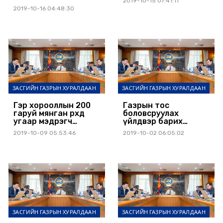
2019-10-15 07:41:11
төлдөг боллоо
2019-10-16 04:48:30
ЗАСГИЙН ГАЗРЫН ХУРАЛДААН
ЗАСГИЙН ГАЗРЫН ХУРАЛДААН
Гэр хорооллын 200
Газрын тос
гаруй мянган өрхөд
боловсруулах
угаар мэдрэгч
үйлдвэр барих
суурилуулна
газрыг өргөтгөв
2019-10-09 05:53:46
2019-10-02 06:05:02
ЗАСГИЙН ГАЗРЫН ХУРАЛДААН
ЗАСГИЙН ГАЗРЫН ХУРАЛДААН