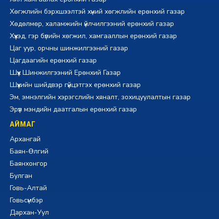
Хөгжлийн бэрхшээлтэй хүний хөгжлийн ерөнхий газар
Хөдөлмөр, халамжийн үйлчилгээний ерөнхий газар
Хүүхэд, гэр бүлийн хөгжил, хамгааллын ерөнхий газар
Цаг уур, орчны шинжилгээний газар
Цагдаагийн ерөнхий газар
Шүүх Шинжилгээний Ерөнхий Газар
Шүүхийн шийдвэр гүйцэтгэх ерөнхий газар
Эм, эмнэлгийн хэрэгслийн хяналт, зохицуулалтын газар
Эрүүл мэндийн даатгалын ерөнхий газар
АЙМАГ
Архангай
Баян-Өлгий
Баянхонгор
Булган
Говь-Алтай
Говьсүмбэр
Дархан-Уул