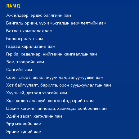
ЯАМД
Аж үйлдвэр, эрдэс баялгийн яам
Байгаль орчин, уур амьсгалын өөрчлөлтийн яам
Батлан хамгаалах яам
Боловсролын яам
Гадаад харилцааны яам
Гэр бүл, хөдөлмөр, нийгмийн хамгааллын яам
Зам, тээврийн яам
Сангийн яам
Соёл, спорт, аялал жуулчлал, залуучуудын яам
Хот байгуулалт, барилга, орон сууцжуулалтын яам
Хууль зүй, дотоод хэргийн яам
Хүнс, хөдөө аж ахуй, хөнгөн үйлдвэрийн яам
Цахим хөгжил, инновац, харилцаа холбооны яам
Эдийн засаг, хөгжлийн яам
Эрүүл мэндийн яам
Эрчим хүчний яам