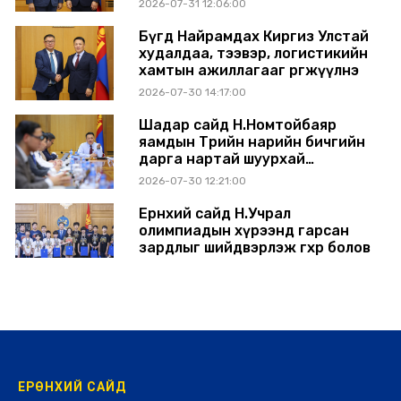
2026-07-31 12:06:00
Бүгд Найрамдах Киргиз Улстай
худалдаа, тээвэр, логистикийн
хамтын ажиллагааг өргөжүүлнэ
2026-07-30 14:17:00
Шадар сайд Н.Номтойбаяр
яамдын Төрийн нарийн бичгийн
дарга нартай шуурхай
хуралдлаа
2026-07-30 12:21:00
Ерөнхий сайд Н.Учрал
олимпиадын хүрээнд гарсан
зардлыг шийдвэрлэж өгөхөөр болов
2026-07-29 14:11:00
ЕРӨНХИЙ САЙД