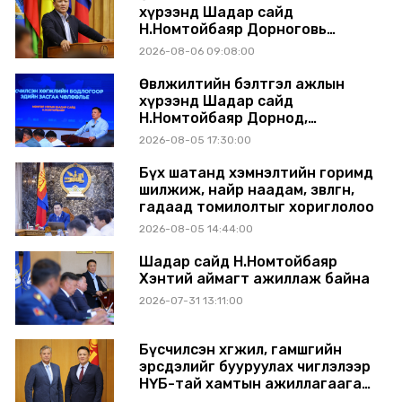
хүрээнд Шадар сайд
Н.Номтойбаяр Дорноговь
аймагт ажиллав
2026-08-06 09:08:00
Өвөлжилтийн бэлтгэл ажлын
хүрээнд Шадар сайд
Н.Номтойбаяр Дорнод,
Сүхбаатар аймагт ажиллав
2026-08-05 17:30:00
Бүх шатанд хэмнэлтийн горимд
шилжиж, найр наадам, зөвлөгөөн,
гадаад томилолтыг хориглолоо
2026-08-05 14:44:00
Шадар сайд Н.Номтойбаяр
Хэнтий аймагт ажиллаж байна
2026-07-31 13:11:00
Бүсчилсэн хөгжил, гамшгийн
эрсдэлийг бууруулах чиглэлээр
НҮБ-тай хамтын ажиллагаагаа
өргөжүүлэхээр санал солилцлоо