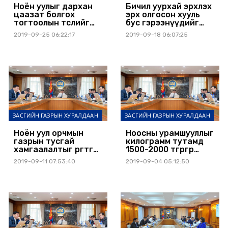
Ноён уулыг дархан
Бичил уурхай эрхлэх
цаазат болгох
эрх олгосон хууль
тогтоолын төслийг
бус гэрээнүүдийг
УИХ-д өргөн мэдүүлнэ
цуцлана
2019-09-25 06:22:17
2019-09-18 06:07:25
ЗАСГИЙН ГАЗРЫН ХУРАЛДААН
ЗАСГИЙН ГАЗРЫН ХУРАЛДААН
Ноён уул орчмын
Ноосны урамшууллыг
газрын тусгай
килограмм тутамд
хамгаалалтыг өргөтгөж,
1500-2000 төгрөгөөр
дархан цаазтай
тооцно
2019-09-11 07:53:40
2019-09-04 05:12:50
болгоно