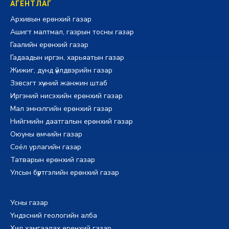
АГЕНТЛАГ
Архивын ерөнхий газар
Ашигт малтмал, газрын тосны газар
Гаалийн ерөнхий газар
Гадаадын иргэн, харьяатын газар
Жижиг, дунд үйлдвэрийн газар
Зэвсэгт хүчний жанжин штаб
Иргэний нисэхийн ерөнхий газар
Мал эмнэлгийн ерөнхий газар
Нийгмийн даатгалын ерөнхий газар
Оюуны өмчийн газар
Соёл урлагийн газар
Татварын ерөнхий газар
Улсын бүртгэлийн ерөнхий газар
Усны газар
Үндэсний геологийн алба
Хил хамгаалах ерөнхий газар