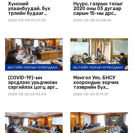
Хүнсний
Нүүрс, газрын тосыг
улаанбуудай, бүх
2020 оны 03 дугаар
төрлийн будааг
сарын 15-ны өдрөөс
татвараас чөлөөлөх
экспортолж эхэлнэ
2020-03-04 05:27:33
2020-02-28 05:58:42
хуулийн төслийг УИХ-
аар хэлэлцүүлнэ
ЗАСГИЙН ГАЗРЫН ХУРАЛДААН
ЗАСГИЙН ГАЗРЫН ХУРАЛДААН
(COVID-19)-ын
Монгол Улс, БНСУ
эрсдлээс урьдчилан
хоорондын зорчих
сэргийлэх цогц арга
тээврийн бүх
хэмжээнд
нислэгийг 2020 оны
2020-02-26 05:43:44
2020-02-24 10:11:37
шаардагдах нэмэлт
02 дугаар сарын 25-
төсвийг батлав
наас 03 дугаар
сарын 02-ны өдрийг
дуустал зогсоолоо