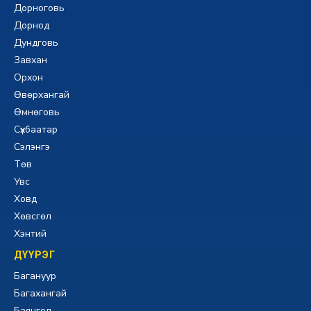
Дорноговь
Дорнод
Дундговь
Завхан
Орхон
Өвөрхангай
Өмнөговь
Сүхбаатар
Сэлэнгэ
Төв
Увс
Ховд
Хөвсгөл
Хэнтий
ДҮҮРЭГ
Багануур
Багахангай
Баянгол