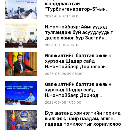
шаардлагатай
“Турбингенератор-5”-ын
шинэчлэлийн төсвийг
2026-08-07 17:08:00
шийдвэрлэхээр болов
Н.Номтойбаяр: Аймгуудад
тулгамдаж буй асуудлуудыг
долоо хоног бүр Засгийн
газрын хуралдаанд
2026-08-06 16:26:00
танилцуулж, шийдвэрлүүлнэ
Өвөлжилтийн бэлтгэл ажлын
хүрээнд Шадар сайд
Н.Номтойбаяр Дорноговь
аймагт ажиллав
2026-08-06 09:08:00
Өвөлжилтийн бэлтгэл ажлын
хүрээнд Шадар сайд
Н.Номтойбаяр Дорнод,
Сүхбаатар аймагт ажиллав
2026-08-05 17:30:00
Бүх шатанд хэмнэлтийн горимд
шилжиж, найр наадам, зөвлөгөөн,
гадаад томилолтыг хориглолоо