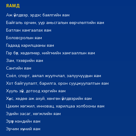
ЯАМД
Аж үйлдвэр, эрдэс баялгийн яам
Байгаль орчин, уур амьсгалын өөрчлөлтийн яам
Батлан хамгаалах яам
Боловсролын яам
Гадаад харилцааны яам
Гэр бүл, хөдөлмөр, нийгмийн хамгааллын яам
Зам, тээврийн яам
Сангийн яам
Соёл, спорт, аялал жуулчлал, залуучуудын яам
Хот байгуулалт, барилга, орон сууцжуулалтын яам
Хууль зүй, дотоод хэргийн яам
Хүнс, хөдөө аж ахуй, хөнгөн үйлдвэрийн яам
Цахим хөгжил, инновац, харилцаа холбооны яам
Эдийн засаг, хөгжлийн яам
Эрүүл мэндийн яам
Эрчим хүчний яам