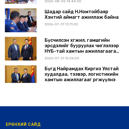
2026-08-05 14:44:00
Шадар сайд Н.Номтойбаяр
Хэнтий аймагт ажиллаж байна
2026-07-31 13:11:00
Бүсчилсэн хөгжил, гамшгийн
эрсдэлийг бууруулах чиглэлээр
НҮБ-тай хамтын ажиллагаагаа
өргөжүүлэхээр санал солилцлоо
2026-07-31 12:06:00
Бүгд Найрамдах Киргиз Улстай
худалдаа, тээвэр, логистикийн
хамтын ажиллагааг өргөжүүлнэ
2026-07-30 14:17:00
ЕРӨНХИЙ САЙД