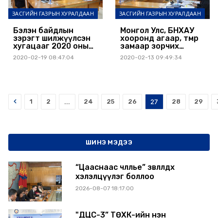
ЗАСГИЙН ГАЗРЫН ХУРАЛДААН
ЗАСГИЙН ГАЗРЫН ХУРАЛДААН
Бэлэн байдлын
Монгол Улс, БНХАУ
зэрэгт шилжүүлсэн
хооронд агаар, төмөр
хугацааг 2020 оны
замаар зорчих
03 дугаар сарын 30
хөдөлгөөнийг зогсоов
2020-02-19 08:47:04
2020-02-13 09:49:34
хүртэл сунгав
Prev
1
2
...
24
25
26
27
28
29
ШИНЭ МЭДЭЭ
“Цааснаас чөлөөлье” зөвлөлдөх
хэлэлцүүлэг боллоо
2026-08-07 18:17:00
"ДЦС-3” ТӨХК-ийн нэн