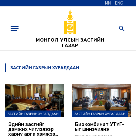
MN
ENG
МОНГОЛ УЛСЫН ЗАСГИЙН
ГАЗАР
ЗАСГИЙН ГАЗРЫН ХУРАЛДААН
ЗАСГИЙН ГАЗРЫН ХУРАЛДААН
ЗАСГИЙН ГАЗРЫН ХУРАЛДААН
Эдийн засгийг
Биокомбинат УТҮГ-
дэмжих чиглэлээр
ыг шинэчилнэ
хариу арга хэмжээ