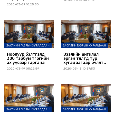
2020-03-25 08:17:19
авна
2020-03-27 10:25:50
ЗАСГИЙН ГАЗРЫН ХУРАЛДААН
ЗАСГИЙН ГАЗРЫН ХУРАЛДААН
Ноолуур бэлтгэлд
Зээлийн ангилал,
300 тэрбум төгрөгийн
эргэн төлөлтөд түр
эх үүсвэр гаргана
хугацаагаар өөрчлөлт
орууллаа
2020-03-19 05:22:59
2020-03-18 10:37:53
ЗАСГИЙН ГАЗРЫН ХУРАЛДААН
ЗАСГИЙН ГАЗРЫН ХУРАЛДААН