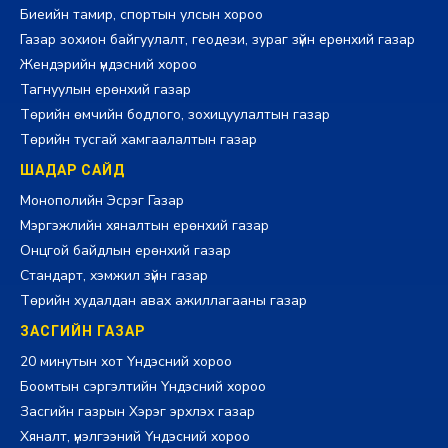
Биеийн тамир, спортын улсын хороо
Газар зохион байгуулалт, геодези, зураг зүйн ерөнхий газар
Жендэрийн үндэсний хороо
Тагнуулын ерөнхий газар
Төрийн өмчийн бодлого, зохицуулалтын газар
Төрийн тусгай хамгаалалтын газар
ШАДАР САЙД
Монополийн Эсрэг Газар
Мэргэжлийн хяналтын ерөнхий газар
Онцгой байдлын ерөнхий газар
Стандарт, хэмжил зүйн газар
Төрийн худалдан авах ажиллагааны газар
ЗАСГИЙН ГАЗАР
20 минутын хот Үндэсний хороо
Боомтын сэргэлтийн Үндэсний хороо
Засгийн газрын Хэрэг эрхлэх газар
Хяналт, үнэлгээний Үндэсний хороо