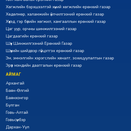
Хөгжлийн бэрхшээлтэй хүний хөгжлийн ерөнхий газар
Хөдөлмөр, халамжийн үйлчилгээний ерөнхий газар
Хүүхэд, гэр бүлийн хөгжил, хамгааллын ерөнхий газар
Цаг уур, орчны шинжилгээний газар
Цагдаагийн ерөнхий газар
Шүүх Шинжилгээний Ерөнхий Газар
Шүүхийн шийдвэр гүйцэтгэх ерөнхий газар
Эм, эмнэлгийн хэрэгслийн хяналт, зохицуулалтын газар
Эрүүл мэндийн даатгалын ерөнхий газар
АЙМАГ
Архангай
Баян-Өлгий
Баянхонгор
Булган
Говь-Алтай
Говьсүмбэр
Дархан-Уул