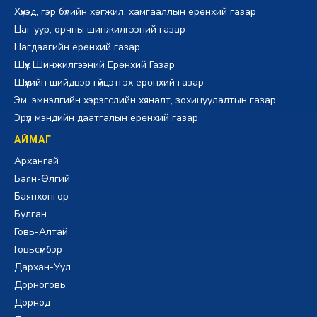
Хүүхэд, гэр бүлийн хөгжил, хамгааллын ерөнхий газар
Цаг уур, орчны шинжилгээний газар
Цагдаагийн ерөнхий газар
Шүүх Шинжилгээний Ерөнхий Газар
Шүүхийн шийдвэр гүйцэтгэх ерөнхий газар
Эм, эмнэлгийн хэрэгслийн хяналт, зохицуулалтын газар
Эрүүл мэндийн даатгалын ерөнхий газар
АЙМАГ
Архангай
Баян-Өлгий
Баянхонгор
Булган
Говь-Алтай
Говьсүмбэр
Дархан-Уул
Дорноговь
Дорнод