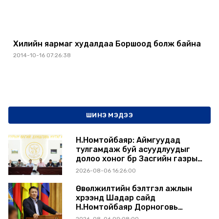
Хилийн яармаг худалдаа Боршоод болж байна
2014-10-16 07:26:38
ШИНЭ МЭДЭЭ
Н.Номтойбаяр: Аймгуудад
тулгамдаж буй асуудлуудыг
долоо хоног бүр Засгийн газрын
хуралдаанд танилцуулж,
2026-08-06 16:26:00
шийдвэрлүүлнэ
Өвөлжилтийн бэлтгэл ажлын
хүрээнд Шадар сайд
Н.Номтойбаяр Дорноговь
аймагт ажиллав