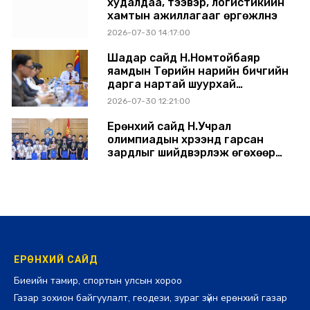
худалдаа, тээвэр, логистикийн
хамтын ажиллагааг өргөжүүлнэ
2026-07-30 14:17:00
Шадар сайд Н.Номтойбаяр
яамдын Төрийн нарийн бичгийн
дарга нартай шуурхай
хуралдлаа
2026-07-30 12:21:00
Ерөнхий сайд Н.Учрал
олимпиадын хүрээнд гарсан
зардлыг шийдвэрлэж өгөхөөр
болов
2026-07-29 14:11:00
ЕРӨНХИЙ САЙД
Биеийн тамир, спортын улсын хороо
Газар зохион байгуулалт, геодези, зураг зүйн ерөнхий газар