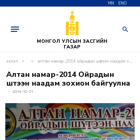
MN
ENG
МОНГОЛ УЛСЫН ЗАСГИЙН
ГАЗАР
»
»
эхлэл
алтан намар-2014 ойрадын шүтээн наадам зохион байгуулна
Алтан намар-2014 Ойрадын
шүтээн наадам зохион байгуулна
2014-10-21