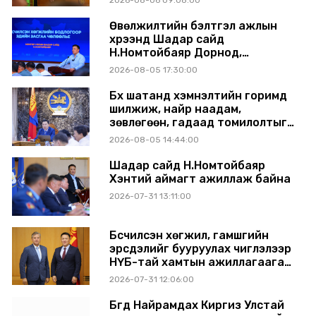
2026-08-06 09:08:00
Өвөлжилтийн бэлтгэл ажлын
хүрээнд Шадар сайд
Н.Номтойбаяр Дорнод,
Сүхбаатар аймагт ажиллав
2026-08-05 17:30:00
Бүх шатанд хэмнэлтийн горимд
шилжиж, найр наадам,
зөвлөгөөн, гадаад томилолтыг
хориглолоо
2026-08-05 14:44:00
Шадар сайд Н.Номтойбаяр
Хэнтий аймагт ажиллаж байна
2026-07-31 13:11:00
Бүсчилсэн хөгжил, гамшгийн
эрсдэлийг бууруулах чиглэлээр
НҮБ-тай хамтын ажиллагаагаа
өргөжүүлэхээр санал солилцлоо
2026-07-31 12:06:00
Бүгд Найрамдах Киргиз Улстай