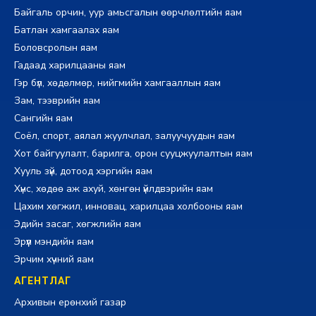
Байгаль орчин, уур амьсгалын өөрчлөлтийн яам
Батлан хамгаалах яам
Боловсролын яам
Гадаад харилцааны яам
Гэр бүл, хөдөлмөр, нийгмийн хамгааллын яам
Зам, тээврийн яам
Сангийн яам
Соёл, спорт, аялал жуулчлал, залуучуудын яам
Хот байгуулалт, барилга, орон сууцжуулалтын яам
Хууль зүй, дотоод хэргийн яам
Хүнс, хөдөө аж ахуй, хөнгөн үйлдвэрийн яам
Цахим хөгжил, инновац, харилцаа холбооны яам
Эдийн засаг, хөгжлийн яам
Эрүүл мэндийн яам
Эрчим хүчний яам
АГЕНТЛАГ
Архивын ерөнхий газар