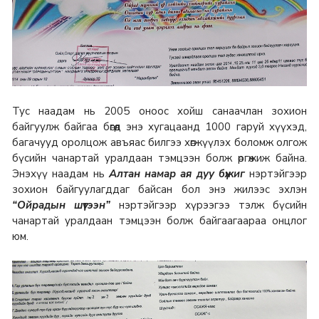
Тус наадам нь 2005 оноос хойш санаачлан зохион
байгуулж байгаа бөгөөд энэ хугацаанд 1000 гаруй хүүхэд,
багачууд оролцож авъяас билгээ хөгжүүлэх боломж олгож
бүсийн чанартай уралдаан тэмцээн болж өргөжиж байна.
Энэхүү наадам нь
Алтан намар ая дуу бүжиг
нэртэйгээр
зохион байгуулагддаг байсан бол энэ жилээс эхлэн
“Ойрадын шүтээн”
нэртэйгээр хүрээгээ тэлж бүсийн
чанартай уралдаан тэмцээн болж байгаагаараа онцлог
юм.