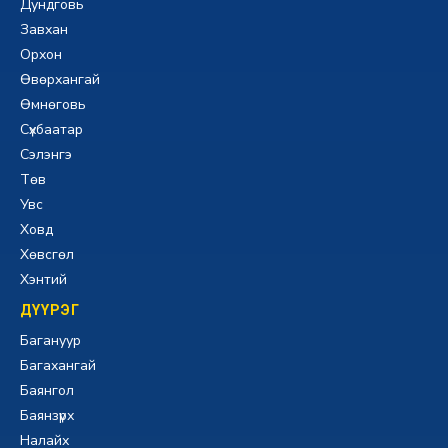
Дундговь
Завхан
Орхон
Өвөрхангай
Өмнөговь
Сүхбаатар
Сэлэнгэ
Төв
Увс
Ховд
Хөвсгөл
Хэнтий
ДҮҮРЭГ
Багануур
Багахангай
Баянгол
Баянзүрх
Налайх