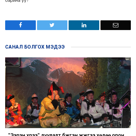
барина уу?
САНАЛ БОЛГОХ
МЭДЭЭ
"Ээрэн хүрээ" дуулалт бүжгэн жүжгээ хөдөө орон