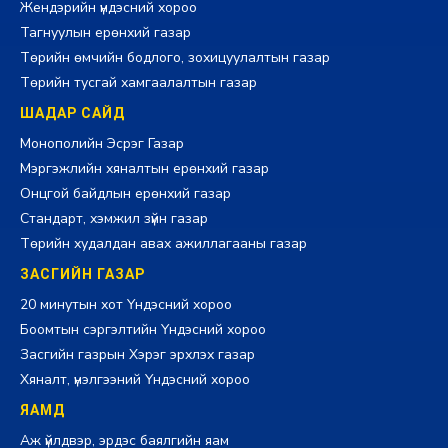
Жендэрийн үндэсний хороо
Тагнуулын ерөнхий газар
Төрийн өмчийн бодлого, зохицуулалтын газар
Төрийн тусгай хамгаалалтын газар
ШАДАР САЙД
Монополийн Эсрэг Газар
Мэргэжлийн хяналтын ерөнхий газар
Онцгой байдлын ерөнхий газар
Стандарт, хэмжил зүйн газар
Төрийн худалдан авах ажиллагааны газар
ЗАСГИЙН ГАЗАР
20 минутын хот Үндэсний хороо
Боомтын сэргэлтийн Үндэсний хороо
Засгийн газрын Хэрэг эрхлэх газар
Хяналт, үнэлгээний Үндэсний хороо
ЯАМД
Аж үйлдвэр, эрдэс баялгийн яам