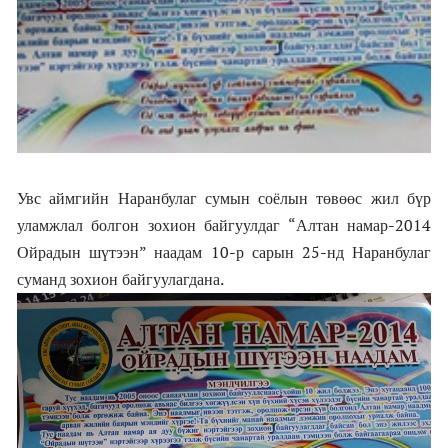
Увс аймгийн Наранбулаг сумын соёлын төвөөс жил бүр
уламжлал болгон зохион байгуулдаг “Алтан намар-2014
Ойрадын шүтээн” наадам 10-р сарын 25-нд Наранбулаг
суманд зохион байгуулагдана.