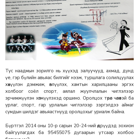
Тус наадмын зорилго нь хүүхэд залуучууд, ахмад, дунд
үе, гэр бүлийн авьяас билгийг нээж, туршлага солилцуулах
хөхүүлэн дэмжиж, өвлүүлэх, хамтын харилцааны эргэх
холбоог соёл спорт, аялал жуулчлалын чиглэлээр
эрчимжүүлэн хөгжүүлэхэд оршино. Оролцох төрөл чөлөөтэй ба
урлаг, спорт, гар урлалын чиглэлээр зэргэлдээ аймаг
сумдын шилдэг авьяастнууд оролцохыг уриалж байна.
Бүртгэл 2014 оны 10-р сарын 20-24-ний өдрүүдэд зохион
байгуулагдах ба 95455075 дугаарын утсаар холбоо