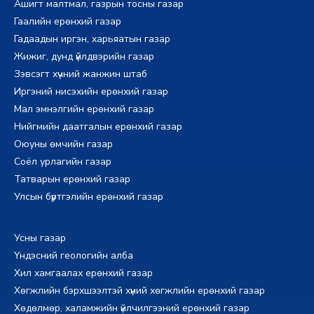
Ашигт малтмал, газрын тосны газар
Гаалийн ерөнхий газар
Гадаадын иргэн, харьяатын газар
Жижиг, дунд үйлдвэрийн газар
Зэвсэгт хүчний жанжин штаб
Иргэний нисэхийн ерөнхий газар
Мал эмнэлгийн ерөнхий газар
Нийгмийн даатгалын ерөнхий газар
Оюуны өмчийн газар
Соёл урлагийн газар
Татварын ерөнхий газар
Улсын бүртгэлийн ерөнхий газар
Усны газар
Үндэсний геологийн алба
Хил хамгаалах ерөнхий газар
Хөгжлийн бэрхшээлтэй хүний хөгжлийн ерөнхий газар
Хөдөлмөр, халамжийн үйлчилгээний ерөнхий газар