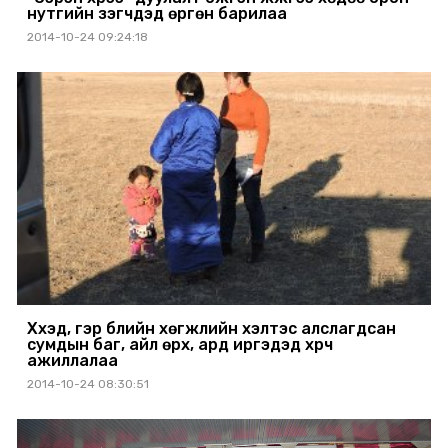
нутгийн үзэгчдэд өргөн барилаа
2014-10-24 09:24:18
Хүүхэд, гэр бүлийн хөгжлийн хэлтэс алслагдсан
сумдын баг, айл өрх, ард иргэдэд хүрч
ажиллалаа
2014-10-24 08:30:51