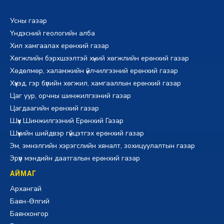
Усны газар
Үндэсний геологийн алба
Хил хамгаалах ерөнхий газар
Хөгжлийн бэрхшээлтэй хүний хөгжлийн ерөнхий газар
Хөдөлмөр, халамжийн үйлчилгээний ерөнхий газар
Хүүхэд, гэр бүлийн хөгжил, хамгааллын ерөнхий газар
Цаг уур, орчны шинжилгээний газар
Цагдаагийн ерөнхий газар
Шүүх Шинжилгээний Ерөнхий Газар
Шүүхийн шийдвэр гүйцэтгэх ерөнхий газар
Эм, эмнэлгийн хэрэгслийн хяналт, зохицуулалтын газар
Эрүүл мэндийн даатгалын ерөнхий газар
АЙМАГ
Архангай
Баян-Өлгий
Баянхонгор