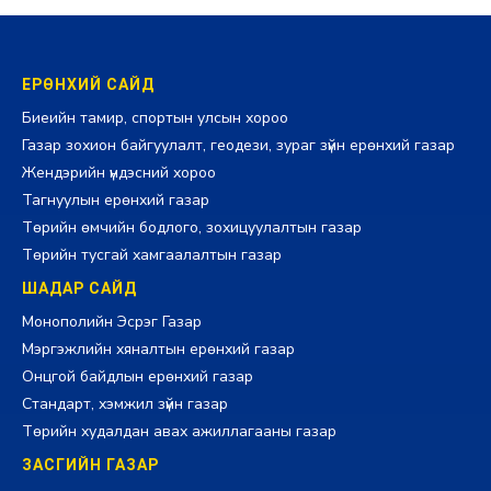
ЕРӨНХИЙ САЙД
Биеийн тамир, спортын улсын хороо
Газар зохион байгуулалт, геодези, зураг зүйн ерөнхий газар
Жендэрийн үндэсний хороо
Тагнуулын ерөнхий газар
Төрийн өмчийн бодлого, зохицуулалтын газар
Төрийн тусгай хамгаалалтын газар
ШАДАР САЙД
Монополийн Эсрэг Газар
Мэргэжлийн хяналтын ерөнхий газар
Онцгой байдлын ерөнхий газар
Стандарт, хэмжил зүйн газар
Төрийн худалдан авах ажиллагааны газар
ЗАСГИЙН ГАЗАР