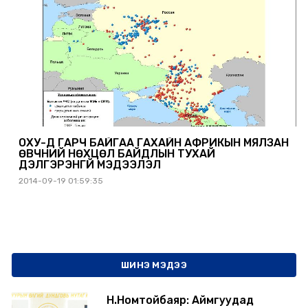
ОХУ-Д ГАРЧ БАЙГАА ГАХАЙН АФРИКЫН МЯЛЗАН
ӨВЧНИЙ НӨХЦӨЛ БАЙДЛЫН ТУХАЙ
ДЭЛГЭРЭНГҮЙ МЭДЭЭЛЭЛ
2014-09-19 01:59:35
ШИНЭ МЭДЭЭ
Н.Номтойбаяр: Аймгуудад