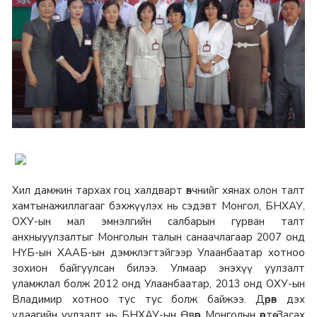
Хил дамжин тархах гоц халдварт өвчнийг хянах олон талт
хамтынажиллагааг бэхжүүлэх нь сэдэвт Монгол, БНХАУ,
ОХУ-ын мал эмнэлгийн салбарын гурван талт
анхныуулзалтыг Монголын талын санаачлагаар 2007 онд
НҮБ-ын ХААБ-ын дэмжлэгтэйгээр Улаанбаатар хотноо
зохион байгуулсан билээ. Улмаар энэхүү уулзалт
уламжлал болж 2012 онд Улаанбаатар, 2013 онд ОХУ-ын
Владимир хотноо тус тус болж байжээ. Дөрөв дэх
удаагийн уулзалт нь БНХАУ-ын Өвөр Монголын өөртөө Засах