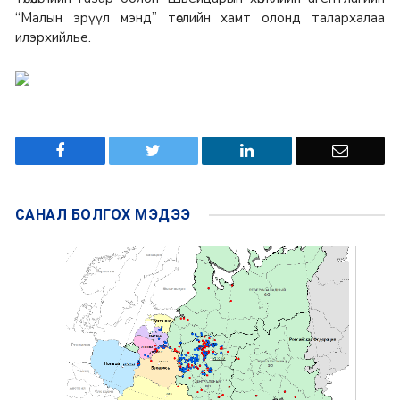
“Малын эрүүл мэнд” төслийн хамт олонд талархалаа
илэрхийлье.
САНАЛ БОЛГОХ
МЭДЭЭ