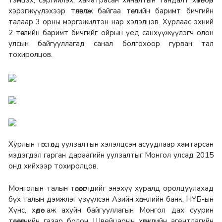
тэмцэх, сэргийлэх, хаматрасан хяналтын тандалт хөтөлбөр
хэрэгжүүлэхээр төлөвлөж байгаа төслийн баримт бичгийн
талаар 3 орны мэргэжилтэн нар хэлэлцэв. Хурлаас эхний
2 төслийн баримт бичгийг ойрын үед санхүүжүүлэгч олон
улсын байгууллагад санал болгохоор гурван тал
тохиролцов.
Хурлын төгсгөлд уулзалтын хэлэлцсэн асуудлаар хамтарсан
мэдэгдэл гарган дараагийн уулзалтыг Монгол улсад 2015
онд хийхээр тохиролцов.
Монголын талын төлөөлөгчдийг энэхүү хуралд оролцуулахад
бүх талын дэмжлэг үзүүлсэн Азийн хөгжлийн банк, НҮБ-ын
Хүнс, хөдөө аж ахуйн байгууллагын Монгол дах суурин
төлөөлөгчийн газар болон Швейцарын хөгжлийн агентлагийн