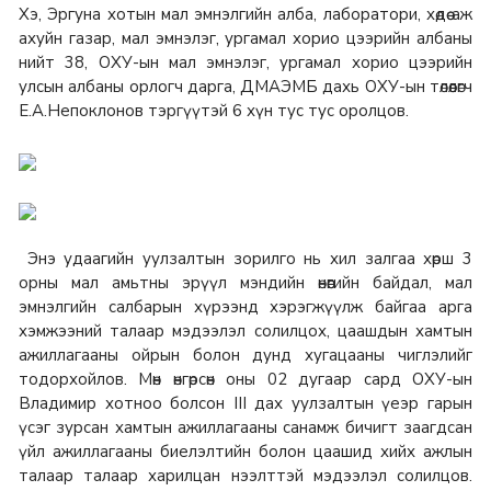
Хэ, Эргуна хотын мал эмнэлгийн алба, лаборатори, хөдөө аж
ахуйн газар, мал эмнэлэг, ургамал хорио цээрийн албаны
нийт 38, ОХУ-ын мал эмнэлэг, ургамал хорио цээрийн
улсын албаны орлогч дарга, ДМАЭМБ дахь ОХУ-ын төлөөлөгч
Е.А.Непоклонов тэргүүтэй 6 хүн тус тус оролцов.
Энэ удаагийн уулзалтын зорилго нь хил залгаа хөрш 3
орны мал амьтны эрүүл мэндийн өнөөгийн байдал, мал
эмнэлгийн салбарын хүрээнд хэрэгжүүлж байгаа арга
хэмжээний талаар мэдээлэл солилцох, цаашдын хамтын
ажиллагааны ойрын болон дунд хугацааны чиглэлийг
тодорхойлов. Мөн өнгөрсөн оны 02 дугаар сард ОХУ-ын
Владимир хотноо болсон III дах уулзалтын үеэр гарын
үсэг зурсан хамтын ажиллагааны санамж бичигт заагдсан
үйл ажиллагааны биелэлтийн болон цаашид хийх ажлын
талаар талаар харилцан нээлттэй мэдээлэл солилцов.