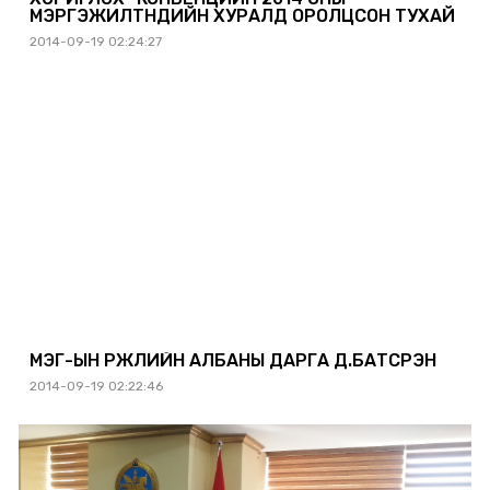
МЭРГЭЖИЛТНҮҮДИЙН ХУРАЛД ОРОЛЦСОН ТУХАЙ
2014-09-19 02:24:27
МЭҮГ-ЫН ҮРЖЛИЙН АЛБАНЫ ДАРГА Д.БАТСҮРЭН
2014-09-19 02:22:46