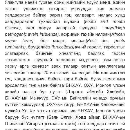
Ялангуяа манай гурван орны нийгмийн эрүүл мэнд, эдийн
засагт үлэмжхэн хохирол учруулдаг хил дамжин
халдварлаж байгаа зарим гоц халдварт, малаас хүнд
халдварладаг тухайлбал шүлхий (
Footh and mouth
disease)
, өндөр хоруу чанартай шувууны томуу
(High
pathogenic avain influenza)
, африкын гахайн мялзан
(African
swine fever)
, бог малын мялзан
(
Pest des petits
ruminants
)
,
бруцеллёз
(brucellosis)
өвчний гаралт, тархалтыг
хязгаарлах, байнгын хяналтанд байлгах, гарсан
тохиолдолд шуурхай харилцан мэдээлэх, хамтарсан
хариу арга хэмжээг авах талаар хамтын ажиллагааны
чиглэлийн талаар 20 илтгэлийг хэлэлцэв. Мөн мал амьтны
гоц халдварт өвчин байнга гарч байгаа буюу гарах өндөр
эрсдэлтэй гэж үзэж байгаа БНХАУ, ОХУ, Монгол улсын
хилийн залгаа бүс нутаг (Дорнод аймгийн Хөлөнбуйр,
БНХАУ-ын Манжуур, ОХУ-ын Байгалийн чанадх орчмын
нутгийг хамруулан), ОХУ-ын Амур, БНХАУ-ын Хелонжианг
мужийн Хе Хе хотын орчимд, мөн БНХАУ, Монгол улсын
баруун бүс нутагт (Баян Өлгий, Ховд аймаг, БНХАУ-ын
Шинжаан Уйгарын өөртөө засах орон) гоц халдварт өвчинтэй