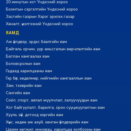
20 минутын хот Үндэсний хороо
Боомтын сэргэлтийн Үндэсний хороо
Засгийн газрын Хэрэг эрхлэх газар
Хяналт, үнэлгээний Үндэсний хороо
ЯАМД
Аж үйлдвэр, эрдэс баялгийн яам
Байгаль орчин, уур амьсгалын өөрчлөлтийн яам
Батлан хамгаалах яам
Боловсролын яам
Гадаад харилцааны яам
Гэр бүл, хөдөлмөр, нийгмийн хамгааллын яам
Зам, тээврийн яам
Сангийн яам
Соёл, спорт, аялал жуулчлал, залуучуудын яам
Хот байгуулалт, барилга, орон сууцжуулалтын яам
Хууль зүй, дотоод хэргийн яам
Хүнс, хөдөө аж ахуй, хөнгөн үйлдвэрийн яам
Цахим хөгжил, инновац, харилцаа холбооны яам