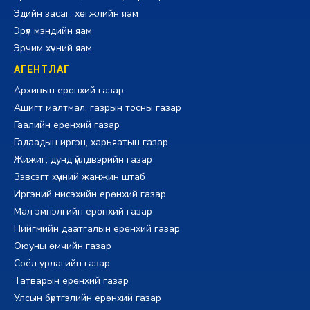
Эдийн засаг, хөгжлийн яам
Эрүүл мэндийн яам
Эрчим хүчний яам
АГЕНТЛАГ
Архивын ерөнхий газар
Ашигт малтмал, газрын тосны газар
Гаалийн ерөнхий газар
Гадаадын иргэн, харьяатын газар
Жижиг, дунд үйлдвэрийн газар
Зэвсэгт хүчний жанжин штаб
Иргэний нисэхийн ерөнхий газар
Мал эмнэлгийн ерөнхий газар
Нийгмийн даатгалын ерөнхий газар
Оюуны өмчийн газар
Соёл урлагийн газар
Татварын ерөнхий газар
Улсын бүртгэлийн ерөнхий газар