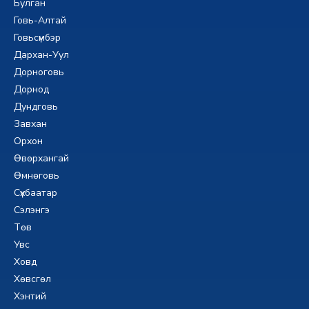
Булган
Говь-Алтай
Говьсүмбэр
Дархан-Уул
Дорноговь
Дорнод
Дундговь
Завхан
Орхон
Өвөрхангай
Өмнөговь
Сүхбаатар
Сэлэнгэ
Төв
Увс
Ховд
Хөвсгөл
Хэнтий