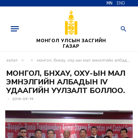
MN
ENG
МОНГОЛ УЛСЫН ЗАСГИЙН
ГАЗАР
»
»
эхлэл
монгол, бнхау, оху-ын мал эмнэлгийн албадын iv удаагийн уулзалт боллоо.
МОНГОЛ, БНХАУ, ОХУ-ЫН МАЛ
ЭМНЭЛГИЙН АЛБАДЫН IV
УДААГИЙН УУЛЗАЛТ БОЛЛОО.
2014-09-19