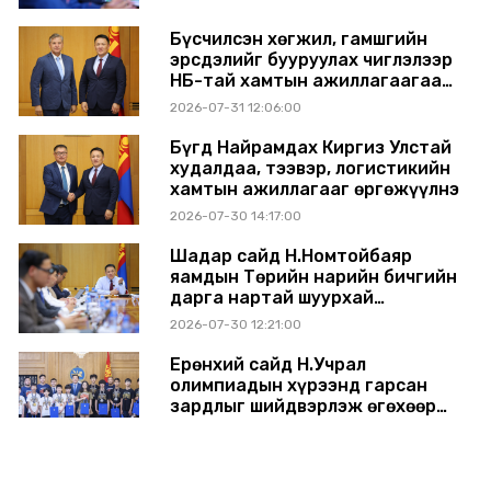
Бүсчилсэн хөгжил, гамшгийн
эрсдэлийг бууруулах чиглэлээр
НҮБ-тай хамтын ажиллагаагаа
өргөжүүлэхээр санал солилцлоо
2026-07-31 12:06:00
Бүгд Найрамдах Киргиз Улстай
худалдаа, тээвэр, логистикийн
хамтын ажиллагааг өргөжүүлнэ
2026-07-30 14:17:00
Шадар сайд Н.Номтойбаяр
яамдын Төрийн нарийн бичгийн
дарга нартай шуурхай
хуралдлаа
2026-07-30 12:21:00
Ерөнхий сайд Н.Учрал
олимпиадын хүрээнд гарсан
зардлыг шийдвэрлэж өгөхөөр
болов
2026-07-29 14:11:00