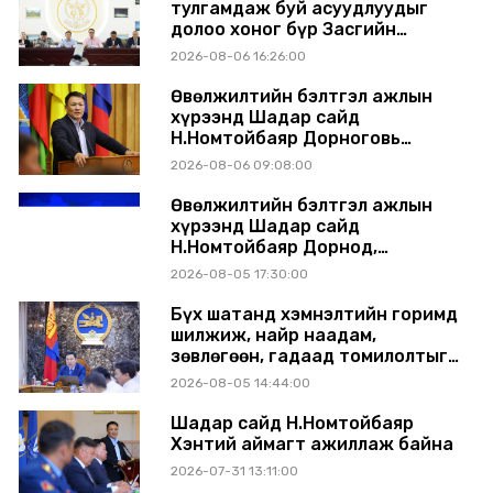
тулгамдаж буй асуудлуудыг
долоо хоног бүр Засгийн
газрын хуралдаанд
2026-08-06 16:26:00
танилцуулж, шийдвэрлүүлнэ
Өвөлжилтийн бэлтгэл ажлын
хүрээнд Шадар сайд
Н.Номтойбаяр Дорноговь
аймагт ажиллав
2026-08-06 09:08:00
Өвөлжилтийн бэлтгэл ажлын
хүрээнд Шадар сайд
Н.Номтойбаяр Дорнод,
Сүхбаатар аймагт ажиллав
2026-08-05 17:30:00
Бүх шатанд хэмнэлтийн горимд
шилжиж, найр наадам,
зөвлөгөөн, гадаад томилолтыг
хориглолоо
2026-08-05 14:44:00
Шадар сайд Н.Номтойбаяр
Хэнтий аймагт ажиллаж байна
2026-07-31 13:11:00