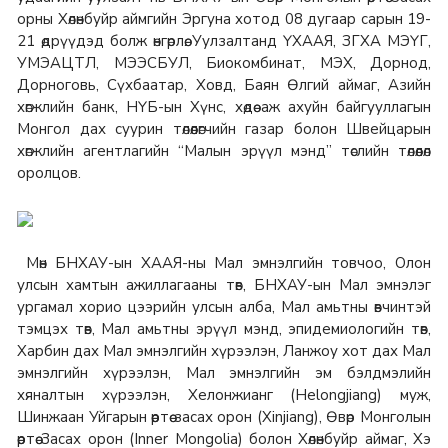
орны Хөлөнбуйр аймгийн Эргуна хотод 08 дугаар сарын 19-
21 өдрүүдэд болж өнгөрлөө. Уулзалтанд ҮХААЯ, ЗГХА МЭҮГ,
УМЭАЦТЛ, МЭЭСБУЛ, Биокомбинат, МЭХ, Дорнод,
Дорноговь, Сүхбаатар, Ховд, Баян Өлгий аймаг, Азийн
хөгжлийн банк, НҮБ-ын Хүнс, хөдөө аж ахуйн байгууллагын
Монгол дах суурин төлөөлөгчийн газар болон Швейцарын
хөгжлийн агентлагийн “Малын эрүүл мэнд” төслийн төлөөлөл
оролцов.
Мөн БНХАУ-ын ХААЯ-ны Мал эмнэлгийн товчоо, Олон
улсын хамтын ажиллагааны төв, БНХАУ-ын Мал эмнэлэг
ургамал хорио цээрийн улсын алба, Мал амьтны өвчинтэй
тэмцэх төв, Мал амьтны эрүүл мэнд, эпидемиологийн төв,
Харбин дах Мал эмнэлгийн хүрээлэн, Ланжоу хот дах Мал
эмнэлгийн хүрээлэн, Мал эмнэлгийн эм бэлдмэлийн
хяналтын хүрээлэн, Хелонжианг (Helongjiang) муж,
Шинжаан Уйгарын өөртөө засах орон (Xinjiang), Өвөр Монголын
өөртөө Засах орон (Inner Mongolia) болон Хөлөнбуйр аймаг, Хэ