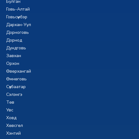
Булган
Говь-Алтай
Говьсүмбэр
Дархан-Уул
Дорноговь
Дорнод
Дундговь
Завхан
Орхон
Өвөрхангай
Өмнөговь
Сүхбаатар
Сэлэнгэ
Төв
Увс
Ховд
Хөвсгөл
Хэнтий