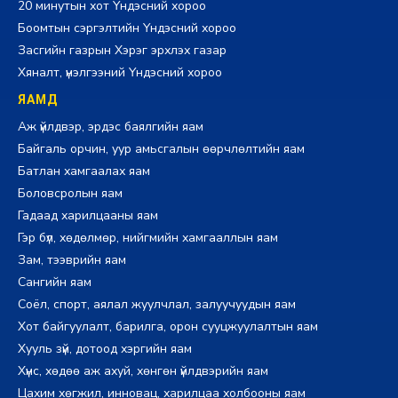
20 минутын хот Үндэсний хороо
Боомтын сэргэлтийн Үндэсний хороо
Засгийн газрын Хэрэг эрхлэх газар
Хяналт, үнэлгээний Үндэсний хороо
ЯАМД
Аж үйлдвэр, эрдэс баялгийн яам
Байгаль орчин, уур амьсгалын өөрчлөлтийн яам
Батлан хамгаалах яам
Боловсролын яам
Гадаад харилцааны яам
Гэр бүл, хөдөлмөр, нийгмийн хамгааллын яам
Зам, тээврийн яам
Сангийн яам
Соёл, спорт, аялал жуулчлал, залуучуудын яам
Хот байгуулалт, барилга, орон сууцжуулалтын яам
Хууль зүй, дотоод хэргийн яам
Хүнс, хөдөө аж ахуй, хөнгөн үйлдвэрийн яам
Цахим хөгжил, инновац, харилцаа холбооны яам