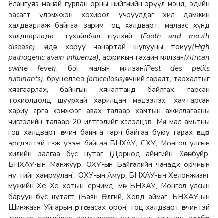
Ялангуяа манай гурван орны нийгмийн эрүүл мэнд, эдийн
засагт үлэмжхэн хохирол учруулдаг хил дамжин
халдварлаж байгаа зарим гоц халдварт, малаас хүнд
халдварладаг тухайлбал шүлхий (
Footh and mouth
disease)
, өндөр хоруу чанартай шувууны томуу
(High
pathogenic avain influenza)
, африкын гахайн мялзан
(African
swine fever)
, бог малын мялзан
(
Pest des petits
ruminants
)
,
бруцеллёз
(brucellosis)
өвчний гаралт, тархалтыг
хязгаарлах, байнгын хяналтанд байлгах, гарсан
тохиолдолд шуурхай харилцан мэдээлэх, хамтарсан
хариу арга хэмжээг авах талаар хамтын ажиллагааны
чиглэлийн талаар 20 илтгэлийг хэлэлцэв. Мөн мал амьтны
гоц халдварт өвчин байнга гарч байгаа буюу гарах өндөр
эрсдэлтэй гэж үзэж байгаа БНХАУ, ОХУ, Монгол улсын
хилийн залгаа бүс нутаг (Дорнод аймгийн Хөлөнбуйр,
БНХАУ-ын Манжуур, ОХУ-ын Байгалийн чанадх орчмын
нутгийг хамруулан), ОХУ-ын Амур, БНХАУ-ын Хелонжианг
мужийн Хе Хе хотын орчимд, мөн БНХАУ, Монгол улсын
баруун бүс нутагт (Баян Өлгий, Ховд аймаг, БНХАУ-ын
Шинжаан Уйгарын өөртөө засах орон) гоц халдварт өвчинтэй