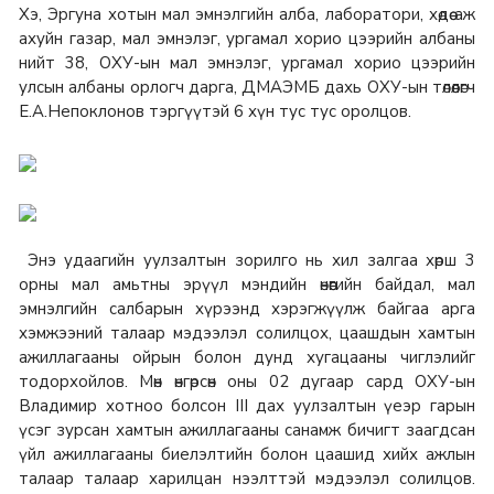
Хэ, Эргуна хотын мал эмнэлгийн алба, лаборатори, хөдөө аж
ахуйн газар, мал эмнэлэг, ургамал хорио цээрийн албаны
нийт 38, ОХУ-ын мал эмнэлэг, ургамал хорио цээрийн
улсын албаны орлогч дарга, ДМАЭМБ дахь ОХУ-ын төлөөлөгч
Е.А.Непоклонов тэргүүтэй 6 хүн тус тус оролцов.
Энэ удаагийн уулзалтын зорилго нь хил залгаа хөрш 3
орны мал амьтны эрүүл мэндийн өнөөгийн байдал, мал
эмнэлгийн салбарын хүрээнд хэрэгжүүлж байгаа арга
хэмжээний талаар мэдээлэл солилцох, цаашдын хамтын
ажиллагааны ойрын болон дунд хугацааны чиглэлийг
тодорхойлов. Мөн өнгөрсөн оны 02 дугаар сард ОХУ-ын
Владимир хотноо болсон III дах уулзалтын үеэр гарын
үсэг зурсан хамтын ажиллагааны санамж бичигт заагдсан
үйл ажиллагааны биелэлтийн болон цаашид хийх ажлын
талаар талаар харилцан нээлттэй мэдээлэл солилцов.