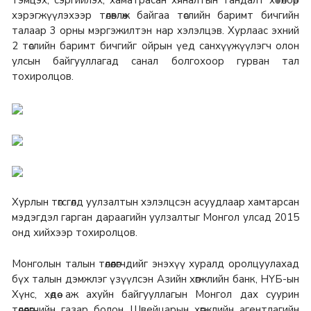
тэмцэх, сэргийлэх, хаматрасан хяналтын тандалт хөтөлбөр
хэрэгжүүлэхээр төлөвлөж байгаа төслийн баримт бичгийн
талаар 3 орны мэргэжилтэн нар хэлэлцэв. Хурлаас эхний
2 төслийн баримт бичгийг ойрын үед санхүүжүүлэгч олон
улсын байгууллагад санал болгохоор гурван тал
тохиролцов.
Хурлын төгсгөлд уулзалтын хэлэлцсэн асуудлаар хамтарсан
мэдэгдэл гарган дараагийн уулзалтыг Монгол улсад 2015
онд хийхээр тохиролцов.
Монголын талын төлөөлөгчдийг энэхүү хуралд оролцуулахад
бүх талын дэмжлэг үзүүлсэн Азийн хөгжлийн банк, НҮБ-ын
Хүнс, хөдөө аж ахуйн байгууллагын Монгол дах суурин
төлөөлөгчийн газар болон Швейцарын хөгжлийн агентлагийн