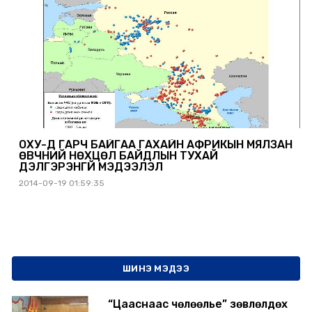
ОХУ-Д ГАРЧ БАЙГАА ГАХАЙН АФРИКЫН МЯЛЗАН
ӨВЧНИЙ НӨХЦӨЛ БАЙДЛЫН ТУХАЙ
ДЭЛГЭРЭНГҮЙ МЭДЭЭЛЭЛ
2014-09-19 01:59:35
ШИНЭ МЭДЭЭ
“Цааснаас чөлөөлье” зөвлөлдөх