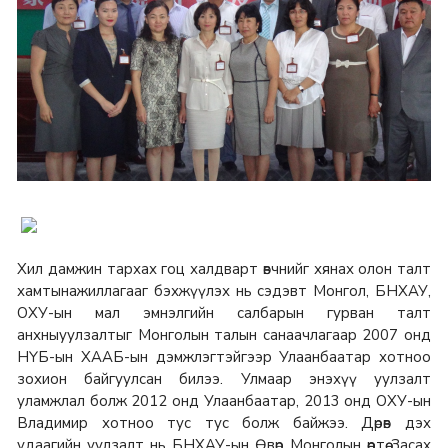
Хил дамжин тархах гоц халдварт өвчнийг хянах олон талт
хамтынажиллагааг бэхжүүлэх нь сэдэвт Монгол, БНХАУ,
ОХУ-ын мал эмнэлгийн салбарын гурван талт
анхныуулзалтыг Монголын талын санаачлагаар 2007 онд
НҮБ-ын ХААБ-ын дэмжлэгтэйгээр Улаанбаатар хотноо
зохион байгуулсан билээ. Улмаар энэхүү уулзалт
уламжлал болж 2012 онд Улаанбаатар, 2013 онд ОХУ-ын
Владимир хотноо тус тус болж байжээ. Дөрөв дэх
удаагийн уулзалт нь БНХАУ-ын Өвөр Монголын өөртөө Засах