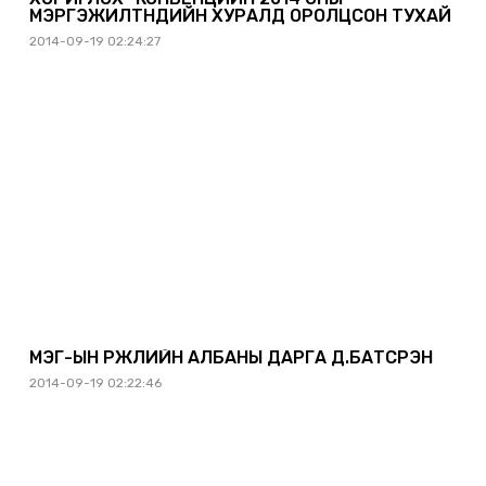
МЭРГЭЖИЛТНҮҮДИЙН ХУРАЛД ОРОЛЦСОН ТУХАЙ
2014-09-19 02:24:27
МЭҮГ-ЫН ҮРЖЛИЙН АЛБАНЫ ДАРГА Д.БАТСҮРЭН
2014-09-19 02:22:46