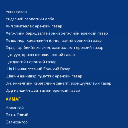
Усны газар
Үндэсний геологийн алба
Хил хамгаалах ерөнхий газар
Хөгжлийн бэрхшээлтэй хүний хөгжлийн ерөнхий газар
Хөдөлмөр, халамжийн үйлчилгээний ерөнхий газар
Хүүхэд, гэр бүлийн хөгжил, хамгааллын ерөнхий газар
Цаг уур, орчны шинжилгээний газар
Цагдаагийн ерөнхий газар
Шүүх Шинжилгээний Ерөнхий Газар
Шүүхийн шийдвэр гүйцэтгэх ерөнхий газар
Эм, эмнэлгийн хэрэгслийн хяналт, зохицуулалтын газар
Эрүүл мэндийн даатгалын ерөнхий газар
АЙМАГ
Архангай
Баян-Өлгий
Баянхонгор