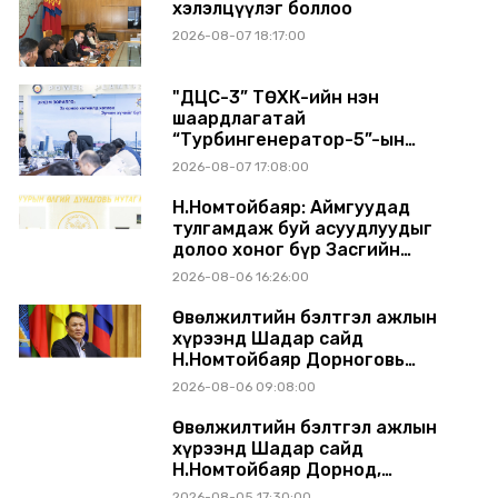
хэлэлцүүлэг боллоо
2026-08-07 18:17:00
"ДЦС-3” ТӨХК-ийн нэн
шаардлагатай
“Турбингенератор-5”-ын
шинэчлэлийн төсвийг
2026-08-07 17:08:00
шийдвэрлэхээр болов
Н.Номтойбаяр: Аймгуудад
тулгамдаж буй асуудлуудыг
долоо хоног бүр Засгийн
газрын хуралдаанд
2026-08-06 16:26:00
танилцуулж, шийдвэрлүүлнэ
Өвөлжилтийн бэлтгэл ажлын
хүрээнд Шадар сайд
Н.Номтойбаяр Дорноговь
аймагт ажиллав
2026-08-06 09:08:00
Өвөлжилтийн бэлтгэл ажлын
хүрээнд Шадар сайд
Н.Номтойбаяр Дорнод,
Сүхбаатар аймагт ажиллав
2026-08-05 17:30:00