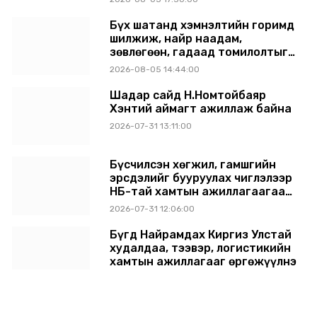
Бүх шатанд хэмнэлтийн горимд
шилжиж, найр наадам,
зөвлөгөөн, гадаад томилолтыг
хориглолоо
2026-08-05 14:44:00
Шадар сайд Н.Номтойбаяр
Хэнтий аймагт ажиллаж байна
2026-07-31 13:11:00
Бүсчилсэн хөгжил, гамшгийн
эрсдэлийг бууруулах чиглэлээр
НҮБ-тай хамтын ажиллагаагаа
өргөжүүлэхээр санал солилцлоо
2026-07-31 12:06:00
Бүгд Найрамдах Киргиз Улстай
худалдаа, тээвэр, логистикийн
хамтын ажиллагааг өргөжүүлнэ
2026-07-30 14:17:00