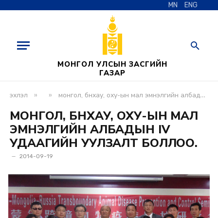
MN
ENG
МОНГОЛ УЛСЫН ЗАСГИЙН
ГАЗАР
»
»
эхлэл
монгол, бнхау, оху-ын мал эмнэлгийн албадын iv удаагийн уулзалт боллоо.
МОНГОЛ, БНХАУ, ОХУ-ЫН МАЛ
ЭМНЭЛГИЙН АЛБАДЫН IV
УДААГИЙН УУЛЗАЛТ БОЛЛОО.
2014-09-19