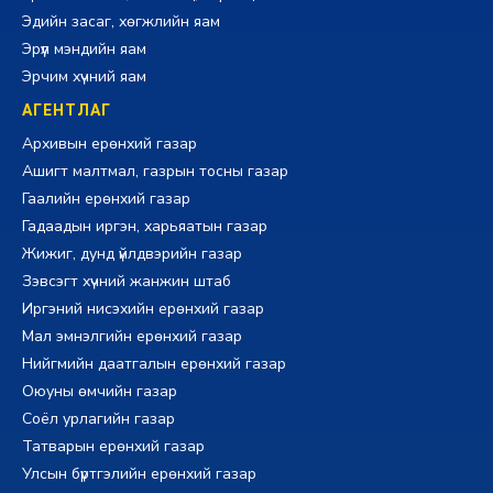
Эдийн засаг, хөгжлийн яам
Эрүүл мэндийн яам
Эрчим хүчний яам
АГЕНТЛАГ
Архивын ерөнхий газар
Ашигт малтмал, газрын тосны газар
Гаалийн ерөнхий газар
Гадаадын иргэн, харьяатын газар
Жижиг, дунд үйлдвэрийн газар
Зэвсэгт хүчний жанжин штаб
Иргэний нисэхийн ерөнхий газар
Мал эмнэлгийн ерөнхий газар
Нийгмийн даатгалын ерөнхий газар
Оюуны өмчийн газар
Соёл урлагийн газар
Татварын ерөнхий газар
Улсын бүртгэлийн ерөнхий газар