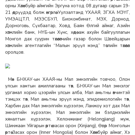
орны Хөлөнбуйр аймгийн Эргуна хотод 08 дугаар сарын 19-
21 өдрүүдэд болж өнгөрлөө. Уулзалтанд ҮХААЯ, ЗГХА МЭҮГ,
УМЭАЦТЛ, МЭЭСБУЛ, Биокомбинат, МЭХ, Дорнод,
Дорноговь, Сүхбаатар, Ховд, Баян Өлгий аймаг, Азийн
хөгжлийн банк, НҮБ-ын Хүнс, хөдөө аж ахуйн байгууллагын
Монгол дах суурин төлөөлөгчийн газар болон Швейцарын
хөгжлийн агентлагийн “Малын эрүүл мэнд” төслийн төлөөлөл
оролцов.
Мөн БНХАУ-ын ХААЯ-ны Мал эмнэлгийн товчоо, Олон
улсын хамтын ажиллагааны төв, БНХАУ-ын Мал эмнэлэг
ургамал хорио цээрийн улсын алба, Мал амьтны өвчинтэй
тэмцэх төв, Мал амьтны эрүүл мэнд, эпидемиологийн төв,
Харбин дах Мал эмнэлгийн хүрээлэн, Ланжоу хот дах Мал
эмнэлгийн хүрээлэн, Мал эмнэлгийн эм бэлдмэлийн
хяналтын хүрээлэн, Хелонжианг (Helongjiang) муж,
Шинжаан Уйгарын өөртөө засах орон (Xinjiang), Өвөр Монголын
өөртөө Засах орон (Inner Mongolia) болон Хөлөнбуйр аймаг, Хэ