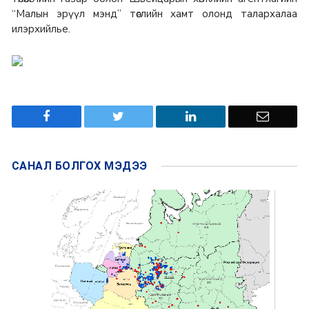
“Малын эрүүл мэнд” төслийн хамт олонд талархалаа
илэрхийлье.
САНАЛ БОЛГОХ
МЭДЭЭ