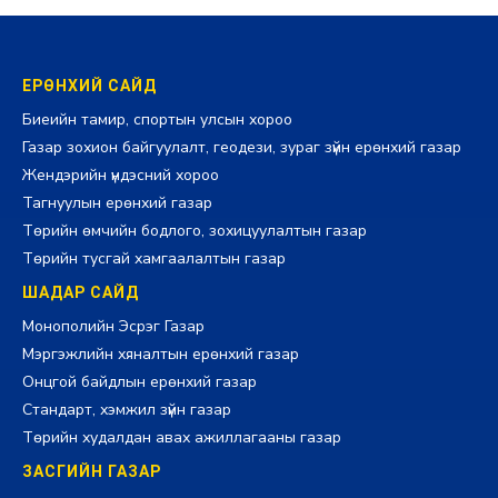
ЕРӨНХИЙ САЙД
Биеийн тамир, спортын улсын хороо
Газар зохион байгуулалт, геодези, зураг зүйн ерөнхий газар
Жендэрийн үндэсний хороо
Тагнуулын ерөнхий газар
Төрийн өмчийн бодлого, зохицуулалтын газар
Төрийн тусгай хамгаалалтын газар
ШАДАР САЙД
Монополийн Эсрэг Газар
Мэргэжлийн хяналтын ерөнхий газар
Онцгой байдлын ерөнхий газар
Стандарт, хэмжил зүйн газар
Төрийн худалдан авах ажиллагааны газар
ЗАСГИЙН ГАЗАР