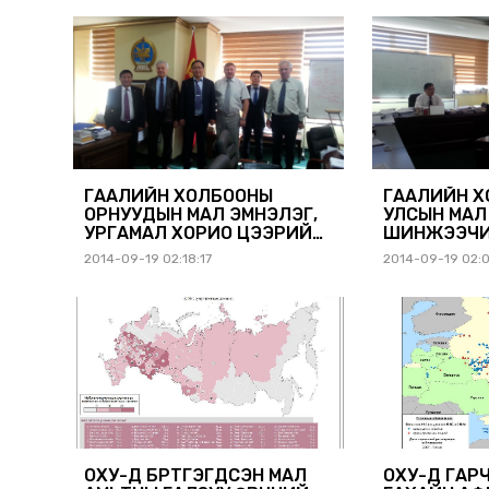
ХУРАЛД ОР
ГААЛИЙН ХОЛБООНЫ
ГААЛИЙН 
ОРНУУДЫН МАЛ ЭМНЭЛЭГ,
УЛСЫН МАЛ
УРГАМАЛ ХОРИО ЦЭЭРИЙН
ШИНЖЭЭЧИ
ШИНЖЭЭЧИД МОНГОЛ
УЛСАД АЖИ
2014-09-19 02:18:17
2014-09-19 02:
УЛСАД АЖИЛЛАВ.
ОХУ-Д БҮРТГЭГДСЭН МАЛ
ОХУ-Д ГАР