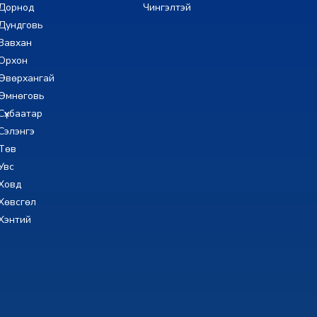
Дорнод
Чингэлтэй
Дундговь
Завхан
Орхон
Өвөрхангай
Өмнөговь
Сүхбаатар
Сэлэнгэ
Төв
Увс
Ховд
Хөвсгөл
Хэнтий