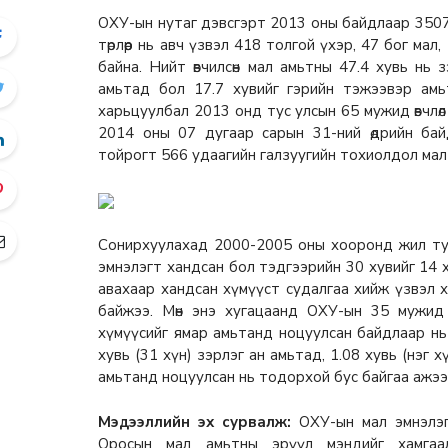
ОХУ-ын нутаг дэвсгэрт 2013 оны байдлаар 3507 т
төрлөөр нь авч үзвэл 418 толгой үхэр, 47 бог мал
байна. Нийт өвчилсөн мал амьтны 47.4 хувь нь 
амьтад бол 17.7 хувийг гэрийн тэжээвэр амь
харьцуулбал 2013 онд тус улсын 65 мужид өвчлөл 
2014 оны 07 дугаар сарын 31-ний өдрийн ба
тойрогт 566 удаагийн галзуугийн тохиолдол мал
Сонирхуулахад 2000-2005 оны хооронд жил тут
эмнэлэгт хандсан бол тэдгээрийн 30 хувийг 14 
авахаар хандсан хүмүүст судалгаа хийж үзвэл хо
байжээ. Мөн энэ хугацаанд ОХУ-ын 35 мужид 
хүмүүсийг ямар амьтанд ноцуулсан байдлаар нь а
хувь (31 хүн) зэрлэг ан амьтад, 1.08 хувь (нэг 
амьтанд ноцуулсан нь тодорхой бус байгаа ажээ
Мэдээллийн эх сурвалж:
ОХУ-ын мал эмнэлэг
Оросын мал амьтны эрүүл мэндийг хамгаа