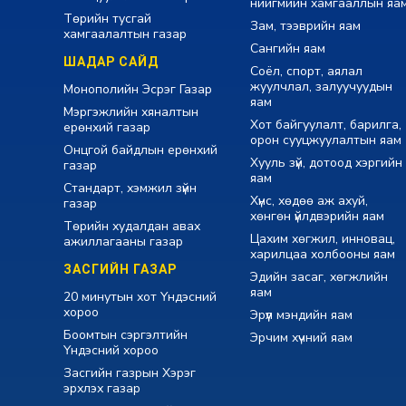
нийгмийн хамгааллын яа
Төрийн тусгай
Зам, тээврийн яам
хамгаалалтын газар
Сангийн яам
ШАДАР САЙД
Соёл, спорт, аялал
жуулчлал, залуучуудын
Монополийн Эсрэг Газар
яам
Мэргэжлийн хяналтын
Хот байгуулалт, барилга,
ерөнхий газар
орон сууцжуулалтын яам
Онцгой байдлын ерөнхий
Хууль зүй, дотоод хэргийн
газар
яам
Стандарт, хэмжил зүйн
Хүнс, хөдөө аж ахуй,
газар
хөнгөн үйлдвэрийн яам
Төрийн худалдан авах
Цахим хөгжил, инновац,
ажиллагааны газар
харилцаа холбооны яам
ЗАСГИЙН ГАЗАР
Эдийн засаг, хөгжлийн
яам
20 минутын хот Үндэсний
хороо
Эрүүл мэндийн яам
Боомтын сэргэлтийн
Эрчим хүчний яам
Үндэсний хороо
Засгийн газрын Хэрэг
эрхлэх газар