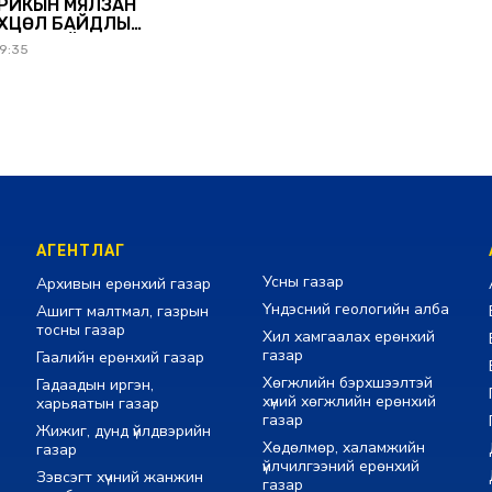
РИКЫН МЯЛЗАН
ӨХЦӨЛ БАЙДЛЫН
ГЭРЭНГҮЙ
59:35
АГЕНТЛАГ
Усны газар
Архивын ерөнхий газар
Үндэсний геологийн алба
Ашигт малтмал, газрын
тосны газар
Хил хамгаалах ерөнхий
газар
Гаалийн ерөнхий газар
Хөгжлийн бэрхшээлтэй
Гадаадын иргэн,
хүний хөгжлийн ерөнхий
харьяатын газар
газар
Жижиг, дунд үйлдвэрийн
Хөдөлмөр, халамжийн
газар
үйлчилгээний ерөнхий
Зэвсэгт хүчний жанжин
газар