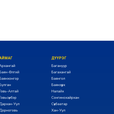
АЙМАГ
ДҮҮРЭГ
Архангай
Багануур
Баян-Өлгий
Багахангай
Баянхонгор
Баянгол
Булган
Баянзүрх
Говь-Алтай
Налайх
Говьсүмбэр
Сонгинохайрхан
Дархан-Уул
Сүхбаатар
Дорноговь
Хан-Уул