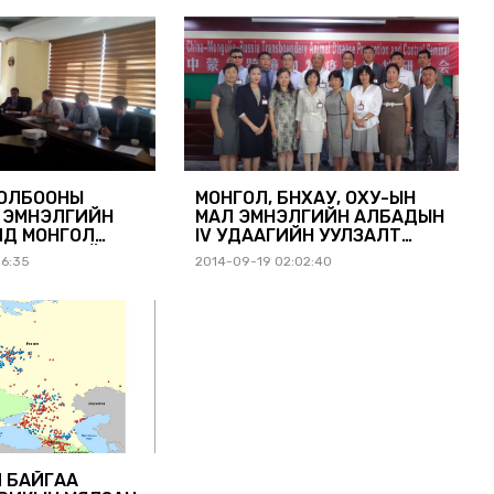
ОЛЦСОН ТУХАЙ
ХОЛБООНЫ
МОНГОЛ, БНХАУ, ОХУ-ЫН
 ЭМНЭЛГИЙН
МАЛ ЭМНЭЛГИЙН АЛБАДЫН
Д МОНГОЛ
IV УДААГИЙН УУЛЗАЛТ
ЛЛАЖ БАЙНА.
БОЛЛОО.
06:35
2014-09-19 02:02:40
Ч БАЙГАА