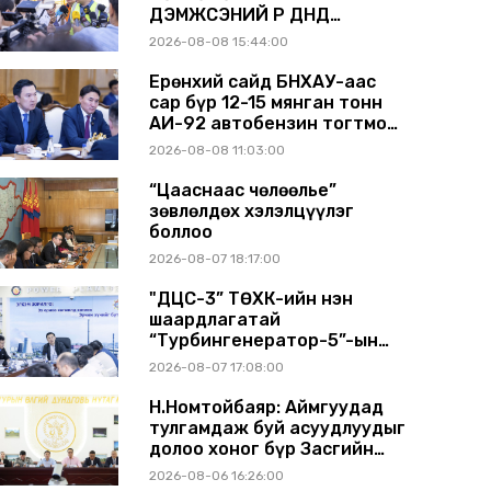
ДЭМЖСЭНИЙ ҮР ДҮНД
ШАТАХУУН ХАДГАЛАХ
2026-08-08 15:44:00
САВНУУД ЭХНЭЭСЭЭ
АШИГЛАЛТАД ОРЖ БАЙНА
Ерөнхий сайд БНХАУ-аас
сар бүр 12-15 мянган тонн
АИ-92 автобензин тогтмол
нийлүүлэх хүсэлт тавилаа
2026-08-08 11:03:00
“Цааснаас чөлөөлье”
зөвлөлдөх хэлэлцүүлэг
боллоо
2026-08-07 18:17:00
"ДЦС-3” ТӨХК-ийн нэн
шаардлагатай
“Турбингенератор-5”-ын
шинэчлэлийн төсвийг
2026-08-07 17:08:00
шийдвэрлэхээр болов
Н.Номтойбаяр: Аймгуудад
тулгамдаж буй асуудлуудыг
долоо хоног бүр Засгийн
газрын хуралдаанд
2026-08-06 16:26:00
танилцуулж, шийдвэрлүүлнэ