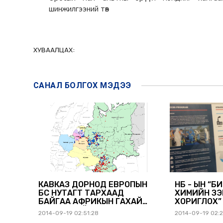
шинжилгээний төв
ХУВААЛЦАХ:
САНАЛ БОЛГОХ
МЭДЭЭ
КАВКАЗ ДОРНОД ЕВРОПЫН
НҮБ - ЫН “Б
БҮС НУТАГТ ТАРХААД
ХИМИЙН ЗЭ
БАЙГАА АФРИКЫН ГАХАЙН
ХОРИГЛОХ”
МЯЛЗАНГИЙН ТАРХАЛТЫН
2014 ОНЫ
2014-09-19 02:51:28
2014-09-19 02:2
МЭДЭЭЛЭЛ
МЭРГЭЖИЛТ