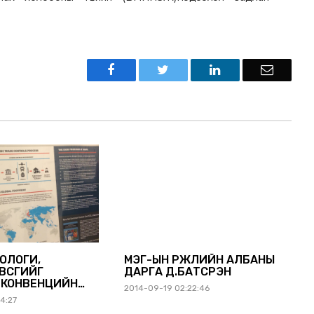
ИОЛОГИ,
МЭҮГ-ЫН ҮРЖЛИЙН АЛБАНЫ
ВСГИЙГ
ДАРГА Д.БАТСҮРЭН
 КОНВЕНЦИЙН
2014-09-19 02:22:46
4:27
НҮҮДИЙН