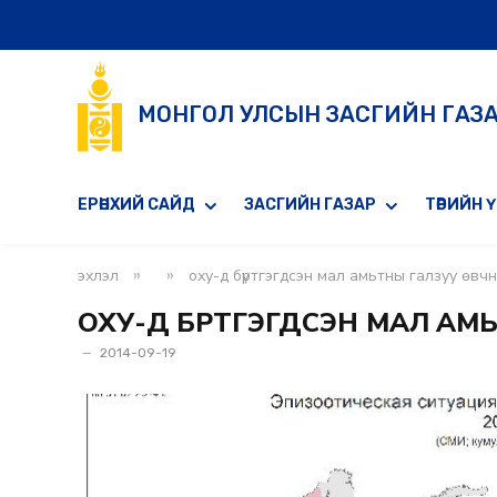
МОНГОЛ УЛСЫН ЗАСГИЙН ГАЗ
ЕРӨНХИЙ САЙД
ЗАСГИЙН ГАЗАР
ТӨРИЙН 
»
»
эхлэл
оху-д бүртгэгдсэн мал амьтны галзуу өвч
ОХУ-Д БҮРТГЭГДСЭН МАЛ АМ
2014-09-19