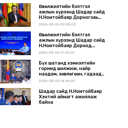
Өвөлжилтийн бэлтгэл
ажлын хүрээнд Шадар сайд
Н.Номтойбаяр Дорноговь
аймагт ажиллав
2026-08-06 09:08:00
Өвөлжилтийн бэлтгэл
ажлын хүрээнд Шадар сайд
Н.Номтойбаяр Дорнод,
Сүхбаатар аймагт ажиллав
2026-08-05 17:30:00
Бүх шатанд хэмнэлтийн
горимд шилжиж, найр
наадам, зөвлөгөөн, гадаад
томилолтыг хориглолоо
2026-08-05 14:44:00
Шадар сайд Н.Номтойбаяр
Хэнтий аймагт ажиллаж
байна
2026-07-31 13:11:00