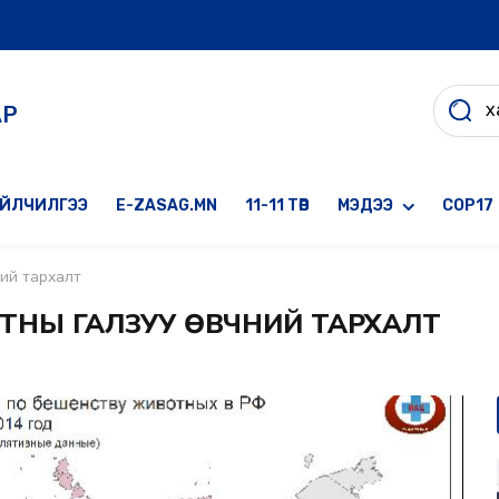
АР
ҮЙЛЧИЛГЭЭ
E-ZASAG.MN
11-11 ТӨВ
МЭДЭЭ
COP17
ний тархалт
ЬТНЫ ГАЛЗУУ ӨВЧНИЙ ТАРХАЛТ