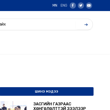
MN
ENG
Facebook
Twitter
Youtube
ШИНЭ МЭДЭЭ
ЗАСГИЙН ГАЗРААС
ХӨНГӨЛӨЛТТЭЙ ЗЭЭЛЭЭР