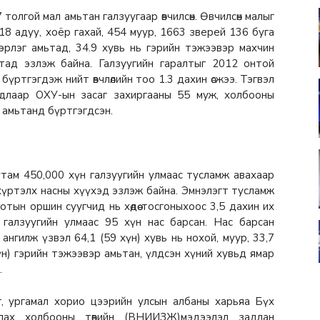
олгой мал амьтан галзуугаар өвчилсөн. Өвчилсөн малыг
, 18 адуу, хоёр гахай, 454 муур, 1663 зверей 136 буга
зэрлэг амьтад, 34.9 хувь нь гэрийн тэжээвэр махчин
тад эзлэж байна. Галзуугийн гаралтыг 2012 онтой
бүртгэгдэж нийт өвчлөлийн тоо 1.3 дахин өсжээ. Тэгвэл
йдлаар ОХУ-ын засаг захиргааны 55 муж, холбооны
 амьтанд бүртгэгдсэн.
ам 450,000 хүн галзуугийн улмаас тусламж авахаар
хүртэлх насны хүүхэд эзлэж байна. Эмнэлэгт тусламж
тын оршин суугчид нь хөдөө тосгоныхоос 3,5 дахин их
галзуугийн улмаас 95 хүн нас барсан. Нас барсан
нгилж үзвэл 64,1 (59 хүн) хувь нь нохой, муур, 33,7
хүн) гэрийн тэжээвэр амьтан, үлдсэн хүний хувьд ямар
.
, ургамал хорио цээрийн улсын албаны харьяа Бүх
лах холбооны төвийн (ВНИИЗЖ)мэдээлэл задлан