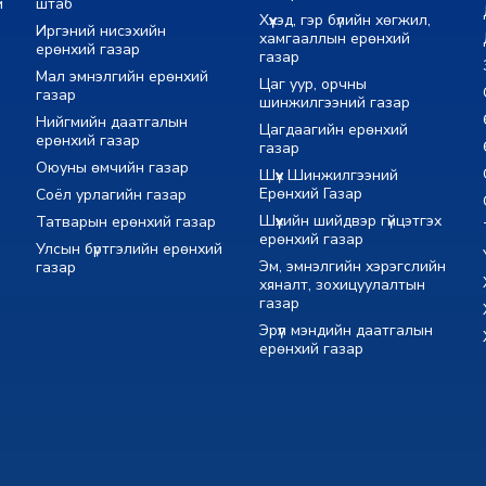
м
штаб
Хүүхэд, гэр бүлийн хөгжил,
Иргэний нисэхийн
хамгааллын ерөнхий
ерөнхий газар
газар
Мал эмнэлгийн ерөнхий
Цаг уур, орчны
газар
шинжилгээний газар
Нийгмийн даатгалын
Цагдаагийн ерөнхий
ерөнхий газар
газар
Оюуны өмчийн газар
Шүүх Шинжилгээний
Ерөнхий Газар
Соёл урлагийн газар
Шүүхийн шийдвэр гүйцэтгэх
Татварын ерөнхий газар
ерөнхий газар
Улсын бүртгэлийн ерөнхий
Эм, эмнэлгийн хэрэгслийн
газар
хяналт, зохицуулалтын
газар
Эрүүл мэндийн даатгалын
ерөнхий газар