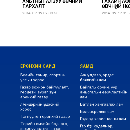
АМЬТНЫ ГАЛЗУУ ӨВЧНИЙ
ГАХАЙН АФ
ТАРХАЛТ
ӨВЧНИЙ Н
ТУХАЙ ДЭЛ
2014-09-19 02:00:50
2014-09-19 01:
МЭДЭЭЛЭЛ
ЕРӨНХИЙ САЙД
ЯАМД
Биеийн тамир, спортын
Аж үйлдвэр, эрдэс
улсын хороо
баялгийн яам
Газар зохион байгуулалт,
Байгаль орчин, уур
геодези, зураг зүйн
амьсгалын өөрчлөлтийн
ерөнхий газар
яам
Жендэрийн үндэсний
Батлан хамгаалах яам
хороо
Боловсролын яам
Тагнуулын ерөнхий газар
Гадаад харилцааны яам
Төрийн өмчийн бодлого,
Гэр бүл, хөдөлмөр,
зохицуулалтын газар