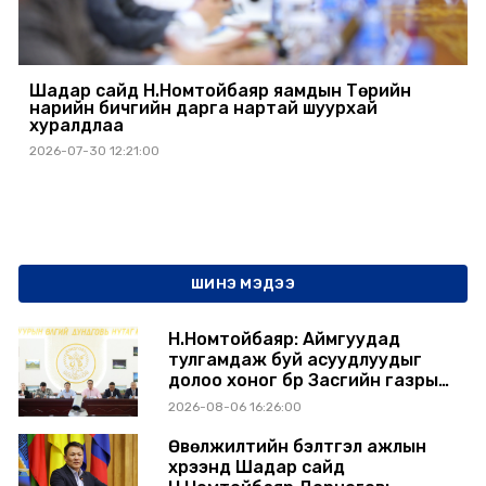
Шадар сайд Н.Номтойбаяр яамдын Төрийн
нарийн бичгийн дарга нартай шуурхай
хуралдлаа
2026-07-30 12:21:00
ШИНЭ МЭДЭЭ
Н.Номтойбаяр: Аймгуудад
тулгамдаж буй асуудлуудыг
долоо хоног бүр Засгийн газрын
хуралдаанд танилцуулж,
2026-08-06 16:26:00
шийдвэрлүүлнэ
Өвөлжилтийн бэлтгэл ажлын
хүрээнд Шадар сайд