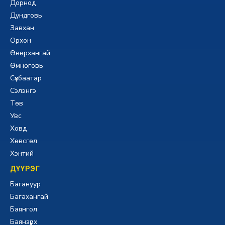
Дорнод
Дундговь
Завхан
Орхон
Өвөрхангай
Өмнөговь
Сүхбаатар
Сэлэнгэ
Төв
Увс
Ховд
Хөвсгөл
Хэнтий
ДҮҮРЭГ
Багануур
Багахангай
Баянгол
Баянзүрх