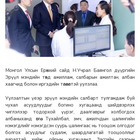
Монгол Улсын Ерөнхий сайд Н.Учрал Баянгол дүүргийн
Эрүүл мэндийн төвд ажиллаж, салбарын ажилтан, албан
хаагчид болон иргэдийн төлөөлөлтэй уулзлаа.
Уулзалтын үеэр эрүүл мэндийн салбарт тулгамдаж буй
чухал асуудлуудыг богино хугацаанд шийдвэрлэх
чиглэлээр тодорхой үүрэг, даалгаврыг холбогдох
албаныханд өглөө. Тухайлбал, эмч, ажилчдын цалингийн
нэмэгдлийг нэмэгдсэн суурь цалингаас нь тооцож олгодог
болгох асуудлыг судалж, шаардлагатай тооцооллыг
яаралтай хийж, ойрын хугацаанд Засгийн газрын