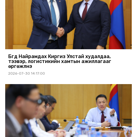
Бүгд Найрамдах Киргиз Улстай худалдаа,
тээвэр, логистикийн хамтын ажиллагааг
өргөжүүлнэ
2026-07-30 14:17:00