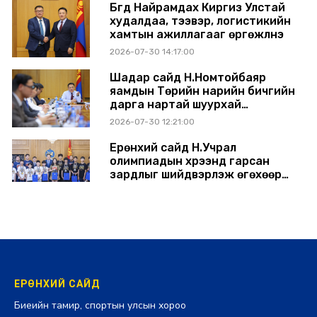
Бүгд Найрамдах Киргиз Улстай
худалдаа, тээвэр, логистикийн
хамтын ажиллагааг өргөжүүлнэ
2026-07-30 14:17:00
Шадар сайд Н.Номтойбаяр
яамдын Төрийн нарийн бичгийн
дарга нартай шуурхай
хуралдлаа
2026-07-30 12:21:00
Ерөнхий сайд Н.Учрал
олимпиадын хүрээнд гарсан
зардлыг шийдвэрлэж өгөхөөр
болов
2026-07-29 14:11:00
ЕРӨНХИЙ САЙД
Биеийн тамир, спортын улсын хороо