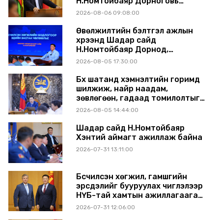
Н.Номтойбаяр Дорноговь
аймагт ажиллав
2026-08-06 09:08:00
Өвөлжилтийн бэлтгэл ажлын
хүрээнд Шадар сайд
Н.Номтойбаяр Дорнод,
Сүхбаатар аймагт ажиллав
2026-08-05 17:30:00
Бүх шатанд хэмнэлтийн горимд
шилжиж, найр наадам,
зөвлөгөөн, гадаад томилолтыг
хориглолоо
2026-08-05 14:44:00
Шадар сайд Н.Номтойбаяр
Хэнтий аймагт ажиллаж байна
2026-07-31 13:11:00
Бүсчилсэн хөгжил, гамшгийн
эрсдэлийг бууруулах чиглэлээр
НҮБ-тай хамтын ажиллагаагаа
өргөжүүлэхээр санал солилцлоо
2026-07-31 12:06:00