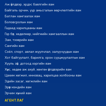
Аж үйлдвэр, эрдэс баялгийн яам
Байгаль орчин, уур амьсгалын өөрчлөлтийн яам
Батлан хамгаалах яам
Боловсролын яам
Гадаад харилцааны яам
Гэр бүл, хөдөлмөр, нийгмийн хамгааллын яам
Зам, тээврийн яам
Сангийн яам
Соёл, спорт, аялал жуулчлал, залуучуудын яам
Хот байгуулалт, барилга, орон сууцжуулалтын яам
Хууль зүй, дотоод хэргийн яам
Хүнс, хөдөө аж ахуй, хөнгөн үйлдвэрийн яам
Цахим хөгжил, инновац, харилцаа холбооны яам
Эдийн засаг, хөгжлийн яам
Эрүүл мэндийн яам
Эрчим хүчний яам
АГЕНТЛАГ