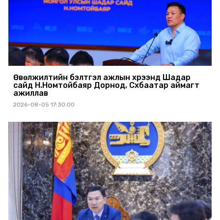
Өвөлжилтийн бэлтгэл ажлын хүрээнд Шадар
сайд Н.Номтойбаяр Дорнод, Сүхбаатар аймагт
ажиллав
2026-08-05 17:30:00