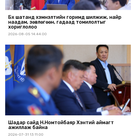
Бүх шатанд хэмнэлтийн горимд шилжиж, найр
наадам, зөвлөгөөн, гадаад томилолтыг
хориглолоо
2026-08-05 14:44:00
Шадар сайд Н.Номтойбаяр Хэнтий аймагт
ажиллаж байна
2026-07-31 13:11:00