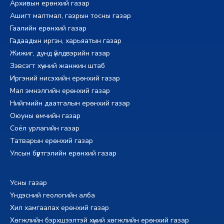
Архивын ерөнхий газар
Ашигт малтмал, газрын тосны газар
Гаалийн ерөнхий газар
Гадаадын иргэн, харьяатын газар
Жижиг, дунд үйлдвэрийн газар
Зэвсэгт хүчний жанжин штаб
Иргэний нисэхийн ерөнхий газар
Мал эмнэлгийн ерөнхий газар
Нийгмийн даатгалын ерөнхий газар
Оюуны өмчийн газар
Соёл урлагийн газар
Татварын ерөнхий газар
Улсын бүртгэлийн ерөнхий газар
Усны газар
Үндэсний геологийн алба
Хил хамгаалах ерөнхий газар
Хөгжлийн бэрхшээлтэй хүний хөгжлийн ерөнхий газар