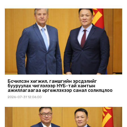
Бүсчилсэн хөгжил, гамшгийн эрсдэлийг
бууруулах чиглэлээр НҮБ-тай хамтын
ажиллагаагаа өргөжүүлэхээр санал солилцлоо
2026-07-31 12:06:00