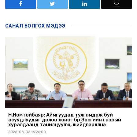
САНАЛ БОЛГОХ
МЭДЭЭ
Н.Номтойбаяр: Аймгуудад тулгамдаж буй
асуудлуудыг долоо хоног бүр Засгийн газрын
хуралдаанд танилцуулж, шийдвэрлүүлнэ
2026-08-06 16:26:00