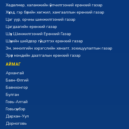
Хөдөлмөр, халамжийн үйлчилгээний ерөнхий газар
Хүүхэд, гэр бүлийн хөгжил, хамгааллын ерөнхий газар
Цаг уур, орчны шинжилгээний газар
Цагдаагийн ерөнхий газар
Шүүх Шинжилгээний Ерөнхий Газар
Шүүхийн шийдвэр гүйцэтгэх ерөнхий газар
Эм, эмнэлгийн хэрэгслийн хяналт, зохицуулалтын газар
Эрүүл мэндийн даатгалын ерөнхий газар
АЙМАГ
Архангай
Баян-Өлгий
Баянхонгор
Булган
Говь-Алтай
Говьсүмбэр
Дархан-Уул
Дорноговь