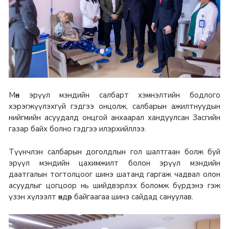
Мөн эрүүл мэндийн салбарт хэмнэлтийн бодлого
хэрэгжүүлэхгүй гэдгээ онцолж, салбарын ажилтнуудын
нийгмийн асуудалд онцгой анхаарал хандуулсан Засгийн
газар байх болно гэдгээ илэрхийллээ.
Түүнчлэн салбарын доголдлын гол шалтгаан болж буй
эрүүл мэндийн цахимжилт болон эрүүл мэндийн
даатгалын тогтолцоог шинэ шатанд гаргаж чадвал олон
асуудлыг цогцоор нь шийдвэрлэх боломж бүрдэнэ гэж
үзэн хүлээлт өндөр байгаагаа шинэ сайдад сануулав.