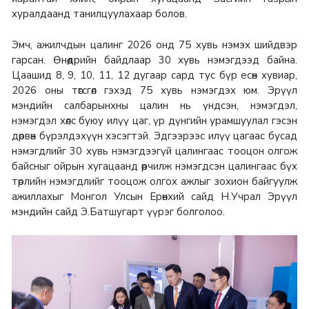
хуралдаанд танилцуулахаар болов.
Эмч, ажилчдын цалинг 2026 онд 75 хувь нэмэх шийдвэр
гарсан. Өнөөдрийн байдлаар 30 хувь нэмэгдээд байна.
Цаашид 8, 9, 10, 11, 12 дугаар сард тус бүр есөн хувиар,
2026 оны төгсгөл гэхэд 75 хувь нэмэгдэх юм. Эрүүл
мэндийн салбарынхны цалин нь үндсэн, нэмэгдэл,
нэмэгдэл хөлс буюу илүү цаг, үр дүнгийн урамшуулал гэсэн
дөрвөн бүрэлдэхүүн хэсэгтэй. Эдгээрээс илүү цагаас бусад
нэмэгдлийг 30 хувь нэмэгдээгүй цалингаас тооцон олгож
байсныг ойрын хугацаанд өөрчилж нэмэгдсэн цалингаас бүх
төрлийн нэмэгдлийг тооцож олгох ажлыг зохион байгуулж
ажиллахыг Монгол Улсын Ерөнхий сайд Н.Учрал Эрүүл
мэндийн сайд Э.Батшугарт үүрэг болголоо.