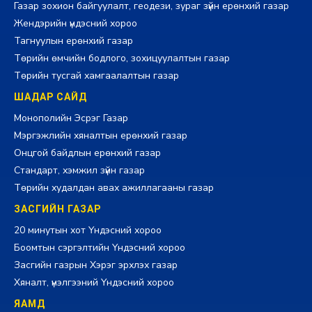
Газар зохион байгуулалт, геодези, зураг зүйн ерөнхий газар
Жендэрийн үндэсний хороо
Тагнуулын ерөнхий газар
Төрийн өмчийн бодлого, зохицуулалтын газар
Төрийн тусгай хамгаалалтын газар
ШАДАР САЙД
Монополийн Эсрэг Газар
Мэргэжлийн хяналтын ерөнхий газар
Онцгой байдлын ерөнхий газар
Стандарт, хэмжил зүйн газар
Төрийн худалдан авах ажиллагааны газар
ЗАСГИЙН ГАЗАР
20 минутын хот Үндэсний хороо
Боомтын сэргэлтийн Үндэсний хороо
Засгийн газрын Хэрэг эрхлэх газар
Хяналт, үнэлгээний Үндэсний хороо
ЯАМД