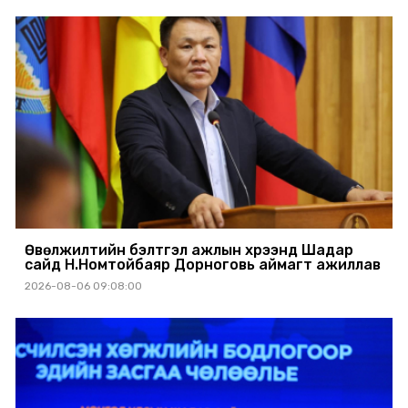
Өвөлжилтийн бэлтгэл ажлын хүрээнд Шадар
сайд Н.Номтойбаяр Дорноговь аймагт ажиллав
2026-08-06 09:08:00