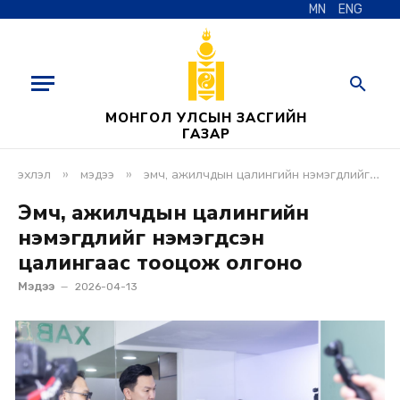
MN
ENG
МОНГОЛ УЛСЫН ЗАСГИЙН
ГАЗАР
»
»
эхлэл
мэдээ
эмч, ажилчдын цалингийн нэмэгдлийг нэмэгдсэн цалингаас тооцож олгоно
Эмч, ажилчдын цалингийн
нэмэгдлийг нэмэгдсэн
цалингаас тооцож олгоно
Мэдээ
2026-04-13