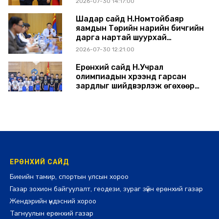
2026-07-30 14:17:00
Шадар сайд Н.Номтойбаяр
яамдын Төрийн нарийн бичгийн
дарга нартай шуурхай
хуралдлаа
2026-07-30 12:21:00
Ерөнхий сайд Н.Учрал
олимпиадын хүрээнд гарсан
зардлыг шийдвэрлэж өгөхөөр
болов
2026-07-29 14:11:00
ЕРӨНХИЙ САЙД
Биеийн тамир, спортын улсын хороо
Газар зохион байгуулалт, геодези, зураг зүйн ерөнхий газар
Жендэрийн үндэсний хороо
Тагнуулын ерөнхий газар