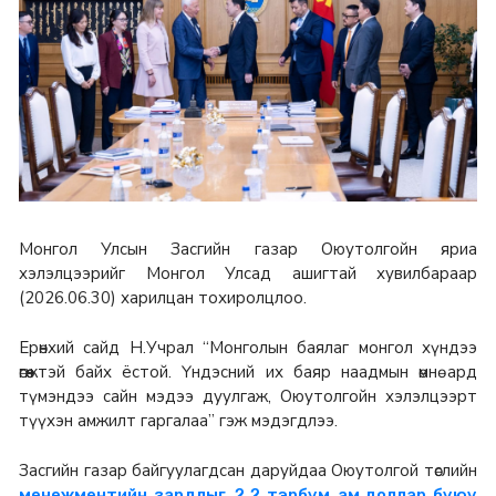
Монгол Улсын Засгийн газар Оюутолгойн яриа
хэлэлцээрийг Монгол Улсад ашигтай хувилбараар
(2026.06.30) харилцан тохиролцлоо.
Ерөнхий сайд Н.Учрал “Монголын баялаг монгол хүндээ
өгөөжтэй байх ёстой. Үндэсний их баяр наадмын өмнө ард
түмэндээ сайн мэдээ дуулгаж, Оюутолгойн хэлэлцээрт
түүхэн амжилт гаргалаа” гэж мэдэгдлээ.
Засгийн газар байгуулагдсан даруйдаа Оюутолгой төслийн
менежментийн зардлыг 2.2 тэрбум ам.доллар буюу