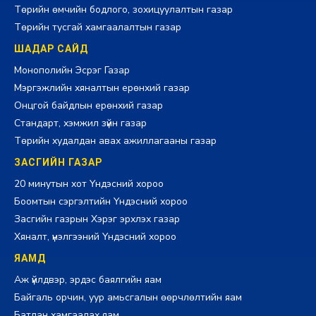
Төрийн өмчийн бодлого, зохицуулалтын газар
Төрийн тусгай хамгаалалтын газар
ШАДАР САЙД
Монополийн Эсрэг Газар
Мэргэжлийн хяналтын ерөнхий газар
Онцгой байдлын ерөнхий газар
Стандарт, хэмжил зүйн газар
Төрийн худалдан авах ажиллагааны газар
ЗАСГИЙН ГАЗАР
20 минутын хот Үндэсний хороо
Боомтын сэргэлтийн Үндэсний хороо
Засгийн газрын Хэрэг эрхлэх газар
Хяналт, үнэлгээний Үндэсний хороо
ЯАМД
Аж үйлдвэр, эрдэс баялгийн яам
Байгаль орчин, уур амьсгалын өөрчлөлтийн яам
Батлан хамгаалах яам