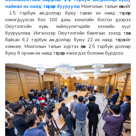
Монголын талын өгөөжийг
найман их наяд төгрөгөөр бууруулж
1.5 тэрбум ам.доллар буюу таван их наяд төгрөгөөр
нэмэгдүүлсэн бол 100 дахь хоногийн босгон дээрээ
Оюутолгойн хувь нийлүүлэгчдийн зээлийн хүүг
буурууллаа. Ингэснээр Оюутолгойн баялгаас зээлд төлөх
байсан 6.2 тэрбум ам.доллар буюу 22 их наяд төгрөгийг
хэмнэж, Монголын талын хүртэх өгөөж 2.5 тэрбум доллар
буюу 8 орчим их наяд төгрөгөөр нэмэгдэх боломж бүрдлээ.