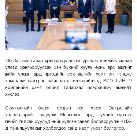
Мөн Засгийн газар хөрөнгө оруулалтыг үргэлж дэмжиж, манай
улсад хөрөнгө оруулсан хэн бүхний хууль ёсны эрх ашгийг
өөрийн улсын ард иргэдийн эрх ашгийн хамт эн тэнцүү
хамгаалж хамтран ажиллахаа илэрхийлээд РИО ТИНТО
компанийн хамт олонд талархал илэрхийлж, амжилт
хүслээ.
Оюутолгойн бүлэг ордын нэг хэсэг Онтрегийн
хэлэлцээрийг эхлүүлж Монголын ард түмний хүртэх
өгөөжийг Үндсэн хуульд нийцүүлсэн санал боловсруулж УИХ-
д танилцуулахыг холбогдох сайд нарт үүрэг болголоо.