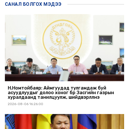
САНАЛ БОЛГОХ
МЭДЭЭ
Н.Номтойбаяр: Аймгуудад тулгамдаж буй
асуудлуудыг долоо хоног бүр Засгийн газрын
хуралдаанд танилцуулж, шийдвэрлүүлнэ
2026-08-06 16:26:00