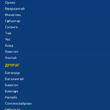
Орхон
Өвөрхангай
Өмнөговь
Сүхбаатар
Сэлэнгэ
Төв
Увс
Ховд
Хөвсгөл
Хэнтий
ДҮҮРЭГ
Багануур
Багахангай
Баянгол
Баянзүрх
Налайх
Сонгинохайрхан
Сүхбаатар