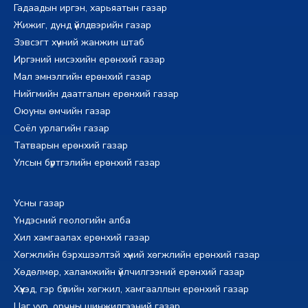
Гадаадын иргэн, харьяатын газар
Жижиг, дунд үйлдвэрийн газар
Зэвсэгт хүчний жанжин штаб
Иргэний нисэхийн ерөнхий газар
Мал эмнэлгийн ерөнхий газар
Нийгмийн даатгалын ерөнхий газар
Оюуны өмчийн газар
Соёл урлагийн газар
Татварын ерөнхий газар
Улсын бүртгэлийн ерөнхий газар
Усны газар
Үндэсний геологийн алба
Хил хамгаалах ерөнхий газар
Хөгжлийн бэрхшээлтэй хүний хөгжлийн ерөнхий газар
Хөдөлмөр, халамжийн үйлчилгээний ерөнхий газар
Хүүхэд, гэр бүлийн хөгжил, хамгааллын ерөнхий газар
Цаг уур, орчны шинжилгээний газар