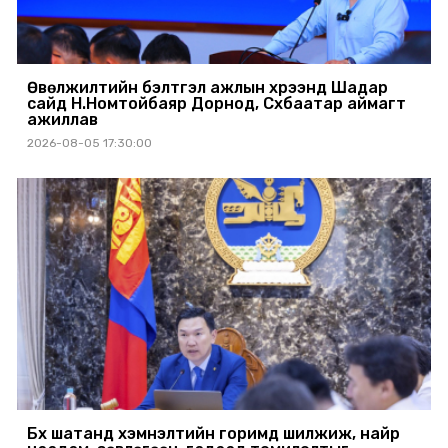
Өвөлжилтийн бэлтгэл ажлын хүрээнд Шадар
сайд Н.Номтойбаяр Дорнод, Сүхбаатар аймагт
ажиллав
2026-08-05 17:30:00
Бүх шатанд хэмнэлтийн горимд шилжиж, найр