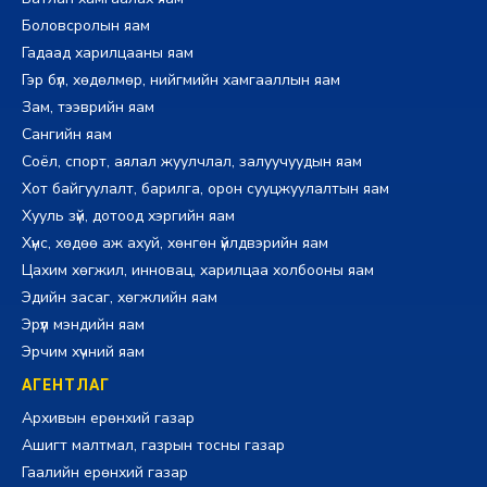
Боловсролын яам
Гадаад харилцааны яам
Гэр бүл, хөдөлмөр, нийгмийн хамгааллын яам
Зам, тээврийн яам
Сангийн яам
Соёл, спорт, аялал жуулчлал, залуучуудын яам
Хот байгуулалт, барилга, орон сууцжуулалтын яам
Хууль зүй, дотоод хэргийн яам
Хүнс, хөдөө аж ахуй, хөнгөн үйлдвэрийн яам
Цахим хөгжил, инновац, харилцаа холбооны яам
Эдийн засаг, хөгжлийн яам
Эрүүл мэндийн яам
Эрчим хүчний яам
АГЕНТЛАГ
Архивын ерөнхий газар
Ашигт малтмал, газрын тосны газар
Гаалийн ерөнхий газар