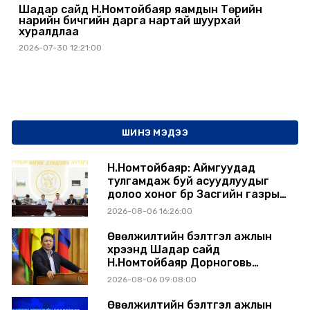
Шадар сайд Н.Номтойбаяр яамдын Төрийн
нарийн бичгийн дарга нартай шуурхай
хуралдлаа
2026-07-30 12:21:00
ШИНЭ МЭДЭЭ
Н.Номтойбаяр: Аймгуудад
тулгамдаж буй асуудлуудыг
долоо хоног бүр Засгийн газрын
хуралдаанд танилцуулж,
2026-08-06 16:26:00
шийдвэрлүүлнэ
Өвөлжилтийн бэлтгэл ажлын
хүрээнд Шадар сайд
Н.Номтойбаяр Дорноговь
аймагт ажиллав
2026-08-06 09:08:00
Өвөлжилтийн бэлтгэл ажлын