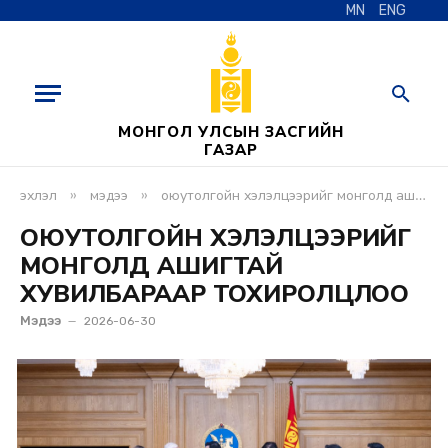
MN
ENG
МОНГОЛ УЛСЫН ЗАСГИЙН
ГАЗАР
»
»
эхлэл
мэдээ
оюутолгойн хэлэлцээрийг монголд ашигтай хувилбараар тохиролцлоо
ОЮУТОЛГОЙН ХЭЛЭЛЦЭЭРИЙГ
МОНГОЛД АШИГТАЙ
ХУВИЛБАРААР ТОХИРОЛЦЛОО
Мэдээ
2026-06-30