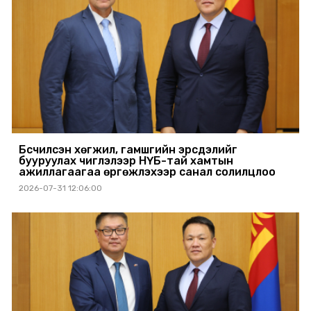
Бүсчилсэн хөгжил, гамшгийн эрсдэлийг
бууруулах чиглэлээр НҮБ-тай хамтын
ажиллагаагаа өргөжүүлэхээр санал солилцлоо
2026-07-31 12:06:00