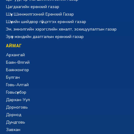
Цагдаагийн ерөнхий газар
Шүүх Шинжилгээний Ерөнхий Газар
Шүүхийн шийдвэр гүйцэтгэх ерөнхий газар
Эм, эмнэлгийн хэрэгслийн хяналт, зохицуулалтын газар
Эрүүл мэндийн даатгалын ерөнхий газар
АЙМАГ
Архангай
Баян-Өлгий
Баянхонгор
Булган
Говь-Алтай
Говьсүмбэр
Дархан-Уул
Дорноговь
Дорнод
Дундговь
Завхан