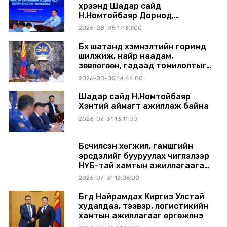
хүрээнд Шадар сайд
Н.Номтойбаяр Дорнод,
Сүхбаатар аймагт ажиллав
2026-08-05 17:30:00
Бүх шатанд хэмнэлтийн горимд
шилжиж, найр наадам,
зөвлөгөөн, гадаад томилолтыг
хориглолоо
2026-08-05 14:44:00
Шадар сайд Н.Номтойбаяр
Хэнтий аймагт ажиллаж байна
2026-07-31 13:11:00
Бүсчилсэн хөгжил, гамшгийн
эрсдэлийг бууруулах чиглэлээр
НҮБ-тай хамтын ажиллагаагаа
өргөжүүлэхээр санал солилцлоо
2026-07-31 12:06:00
Бүгд Найрамдах Киргиз Улстай
худалдаа, тээвэр, логистикийн
хамтын ажиллагааг өргөжүүлнэ