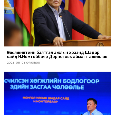
Өвөлжилтийн бэлтгэл ажлын хүрээнд Шадар
сайд Н.Номтойбаяр Дорноговь аймагт ажиллав
2026-08-06 09:08:00