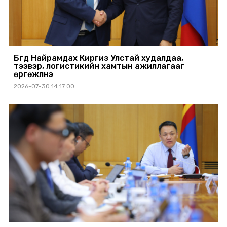
Бүгд Найрамдах Киргиз Улстай худалдаа,
тээвэр, логистикийн хамтын ажиллагааг
өргөжүүлнэ
2026-07-30 14:17:00