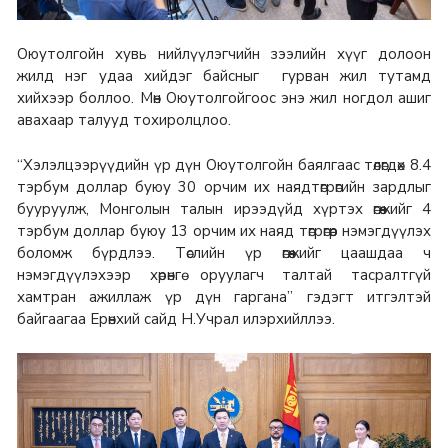
Оюутолгойн хувь нийлүүлэгчийн зээлийн хүүг долоон
жилд нэг удаа хийдэг байсныг гурван жил тутамд
хийхээр боллоо. Мөн Оюутолгойгоос энэ жил ногдол ашиг
авахаар талууд тохиролцлоо.
“Хэлэлцээрүүдийн үр дүн Оюутолгойн баялгаас төлөгдөх 8.4
тэрбум доллар буюу 30 орчим их наядтөгрөгийн зардлыг
бууруулж, Монголын талын ирээдүйд хүртэх өгөөжийг 4
тэрбум доллар буюу 13 орчим их наяд төгрөгөөр нэмэгдүүлэх
боломж бүрдлээ. Төслийн үр өгөөжийг цаашдаа ч
нэмэгдүүлэхээр хөрөнгө оруулагч талтай тасралтгүй
хамтран ажиллаж үр дүн гаргана” гэдэгт итгэлтэй
байгаагаа Ерөнхий сайд Н.Учрал илэрхийллээ.